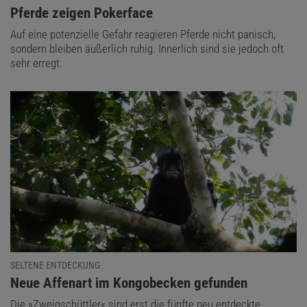
:
Pferde zeigen Pokerface
Auf eine potenzielle Gefahr reagieren Pferde nicht panisch,
sondern bleiben äußerlich ruhig. Innerlich sind sie jedoch oft
sehr erregt.
SELTENE ENTDECKUNG
:
Neue Affenart im Kongobecken gefunden
Die »Zweigschüttler« sind erst die fünfte neu entdeckte