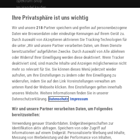
Spektrum Shop
Im Handel kaufen
Presse
Ihre Privatsphäre ist uns wichtig
Verträge kündigen
Wir und unsere
218
-Partner speichern und greifen auf personenbezogene
Widerruf
Daten wie Browserdaten oder eindeutige Kennungen auf Ihrem Gerät zu.
INFO
Durch Auswahl von Akzeptieren aktivieren Sie Tracking-Technologien für
Mediadaten
die unter „Wir und unsere Partner verarbeiten Daten, um Ihnen Dienste
bereitzustellen“ aufgeführten Zwecke. Durch Auswahl von Alle ablehnen
Datenschutz
oder Widerruf Ihrer Einwilligung werden diese deaktiviert. Wenn Tracker
Nutzungsbedingungen
deaktiviert sind, sind manche Inhalte und Anzeigen möglicherweise nicht
Cookie-Einstellungen
mehr so relevant für Sie. Sie können dieses Menü jederzeit wieder
Utiq verwalten
aufrufen, um Ihre Einstellungen zu ändern oder Ihre Einwilligung zu
Nutzungsbasierte Onlinewerbung
widerrufen, indem Sie auf den Link Voreinstellungen verwalten am
Alle Artikel
unteren Rand der Webseite klicken. Ihre Einstellungen gelten innerhalb
unseres Website. Weitere Informationen finden Sie in unserer
Impressum
Datenschutzerklärung.
Datenschutz
Impressum
WEITERE ANGEBOTE
Wir und unsere Partner verarbeiten Daten, um Folgendes
Angebote für Schulen
bereitzustellen:
Angebote für Institutionen
Verwendung genauer Standortdaten. Endgeräteeigenschaften zur
Sprachen lernen mit Gymglish
Identifikation aktiv abfragen. Speichern von oder Zugriff auf
Lexika
Informationen auf einem Endgerät. Personalisierte Werbung und Inhalte,
Messung von Werbeleistung und der Performance von Inhalten,
Für Spektrum schreiben