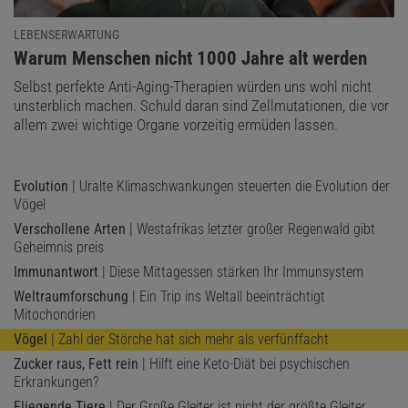
LEBENSERWARTUNG
:
Warum Menschen nicht 1000 Jahre alt werden
Selbst perfekte Anti-Aging-Therapien würden uns wohl nicht
unsterblich machen. Schuld daran sind Zellmutationen, die vor
allem zwei wichtige Organe vorzeitig ermüden lassen.
Evolution
| Uralte Klimaschwankungen steuerten die Evolution der
Vögel
Verschollene Arten
| Westafrikas letzter großer Regenwald gibt
Geheimnis preis
Immunantwort
| Diese Mittagessen stärken Ihr Immunsystem
Weltraumforschung
| Ein Trip ins Weltall beeinträchtigt
Mitochondrien
Vögel
| Zahl der Störche hat sich mehr als verfünffacht
Zucker raus, Fett rein
| Hilft eine Keto-Diät bei psychischen
Erkrankungen?
Fliegende Tiere
| Der Große Gleiter ist nicht der größte Gleiter