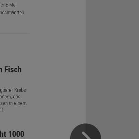
er E-Mail
e beantworten
n Fisch
gbarer Krebs
lanom, das
lsen in einem
t.
ht 1000