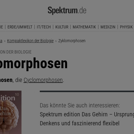
IE
ERDE/UMWELT
IT/TECH
KULTUR
MATHEMATIK
MEDIZIN
PHYSIK
ka
Kompaktlexikon der Biologie
Aktuelle Seite:
Zyklomorphosen
ON DER BIOLOGIE
omorphosen
hosen
, die
Cyclomorphosen
.
Das könnte Sie auch interessieren:
Spektrum edition
Das Gehirn – Ursprun
Denkens und faszinierend flexibel