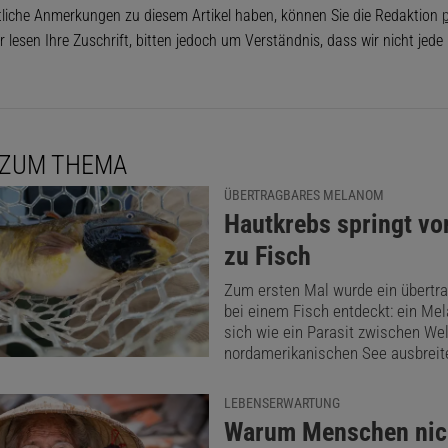
tliche Anmerkungen zu diesem Artikel haben, können Sie die Redaktion
p
r lesen Ihre Zuschrift, bitten jedoch um Verständnis, dass wir nicht jed
 ZUM THEMA
ÜBERTRAGBARES MELANOM
:
Hautkrebs springt vo
zu Fisch
Zum ersten Mal wurde ein übertra
bei einem Fisch entdeckt: ein Me
sich wie ein Parasit zwischen We
nordamerikanischen See ausbreite
LEBENSERWARTUNG
:
Warum Menschen nic