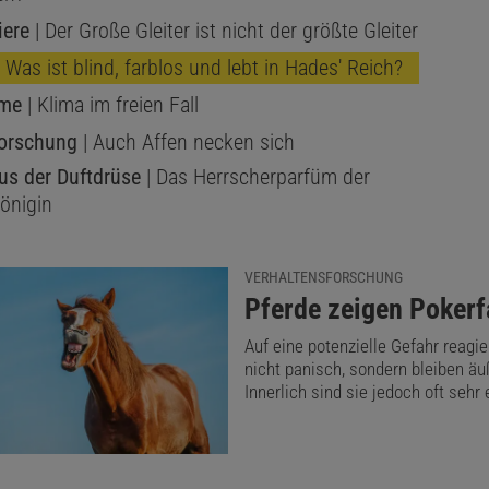
iere
| Der Große Gleiter ist nicht der größte Gleiter
 Was ist blind, farblos und lebt in Hades' Reich?
eme
| Klima im freien Fall
forschung
| Auch Affen necken sich
us der Duftdrüse
| Das Herrscherparfüm der
önigin
VERHALTENSFORSCHUNG
:
Pferde zeigen Pokerf
Auf eine potenzielle Gefahr reagi
nicht panisch, sondern bleiben äuß
Innerlich sind sie jedoch oft sehr 