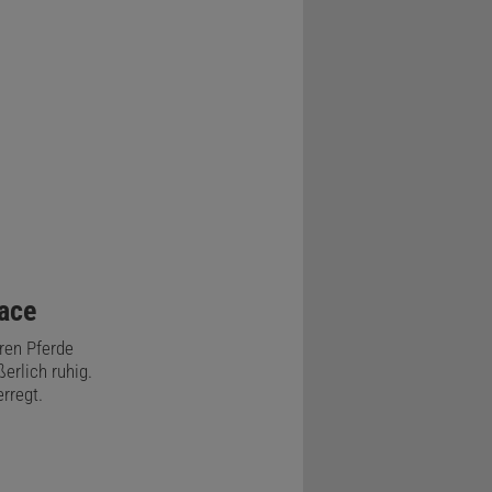
ace
eren Pferde
erlich ruhig.
erregt.