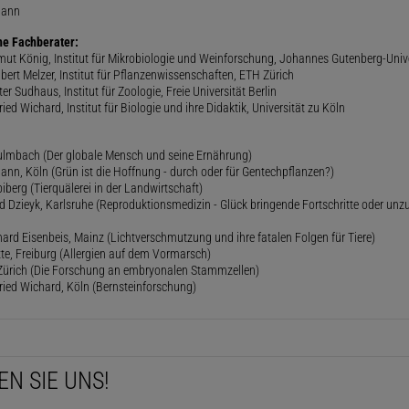
mann
he Fachberater:
lmut König, Institut für Mikrobiologie und Weinforschung, Johannes Gutenberg-Univ
gbert Melzer, Institut für Pflanzenwissenschaften, ETH Zürich
er Sudhaus, Institut für Zoologie, Freie Universität Berlin
ried Wichard, Institut für Biologie und ihre Didaktik, Universität zu Köln
lmbach (Der globale Mensch und seine Ernährung)
ann, Köln (Grün ist die Hoffnung - durch oder für Gentechpflanzen?)
iberg (Tierquälerei in der Landwirtschaft)
 Dzieyk, Karlsruhe (Reproduktionsmedizin - Glück bringende Fortschritte oder unz
hard Eisenbeis, Mainz (Lichtverschmutzung und ihre fatalen Folgen für Tiere)
ette, Freiburg (Allergien auf dem Vormarsch)
, Zürich (Die Forschung an embryonalen Stammzellen)
fried Wichard, Köln (Bernsteinforschung)
EN SIE UNS!