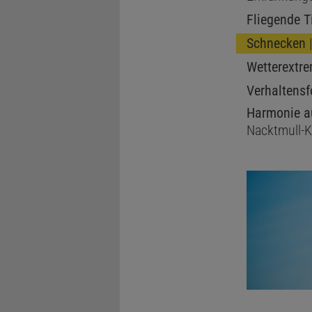
Fliegende T
Schnecken
|
Wetterextr
Verhaltens
Harmonie a
Nacktmull-K