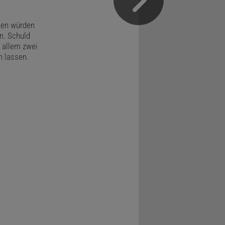
pien würden
n. Schuld
r allem zwei
n lassen.