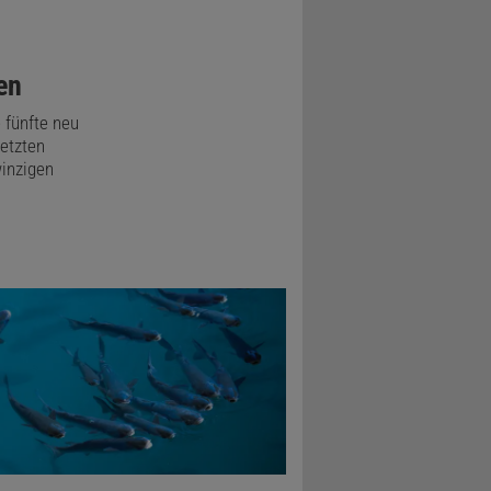
en
 fünfte neu
letzten
winzigen