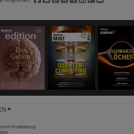
EN
rechner (Projektleitung)
laker