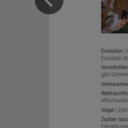
Evolution
| 
Evolution d
Verschollen
gibt Geheim
Immunantw
Weltraumfo
Mitochondr
Vögel
| Zahl
Zucker raus,
Erkrankung