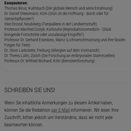
Essayautoren:
Thomas Birus, Kulmbach (Der globale Mensch und seine Ernährung)
Dr. Daniel Dreesmann, Köln (Grün ist die Hoffnung - durch oder für
Gentechpflanzen?)
Inke Drossé, Neubiberg (Tierquälerei in der Landwirtschaft)
Professor Manfred Dzieyk, Karlsruhe (Reproduktionsmedizin - Glück
bringende Fortschritte oder unzulässige Eingriffe?)
Professor Dr. Gerhard Eisenbeis, Mainz (Lichtverschmutzung und ihre fatalen
Folgen für Tiere)
Dr. Oliver Larbolette, Freiburg (Allergien auf dem Vormarsch)
Dr. Theres Lüthi, Zürich (Die Forschung an embryonalen Stammzellen)
Professor Dr. Wilfried Wichard, Köln (Bernsteinforschung)
SCHREIBEN SIE UNS!
Wenn Sie inhaltliche Anmerkungen zu diesem Artikel haben,
können Sie die Redaktion
per E-Mail
informieren. Wir lesen Ihre
Zuschrift, bitten jedoch um Verständnis, dass wir nicht jede
beantworten können.