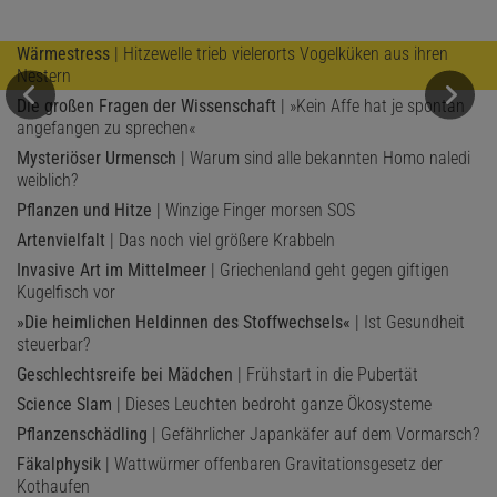
Wärmestress
| Hitzewelle trieb vielerorts Vogelküken aus ihren
Nestern
Die großen Fragen der Wissenschaft
| »Kein Affe hat je spontan
angefangen zu sprechen«
Mysteriöser Urmensch
| Warum sind alle bekannten Homo naledi
weiblich?
Pflanzen und Hitze
| Winzige Finger morsen SOS
Artenvielfalt
| Das noch viel größere Krabbeln
Invasive Art im Mittelmeer
| Griechenland geht gegen giftigen
Kugelfisch vor
»Die heimlichen Heldinnen des Stoffwechsels«
| Ist Gesundheit
steuerbar?
Geschlechtsreife bei Mädchen
| Frühstart in die Pubertät
Science Slam
| Dieses Leuchten bedroht ganze Ökosysteme
Pflanzenschädling
| Gefährlicher Japankäfer auf dem Vormarsch?
Fäkalphysik
| Wattwürmer offenbaren Gravitationsgesetz der
Kothaufen