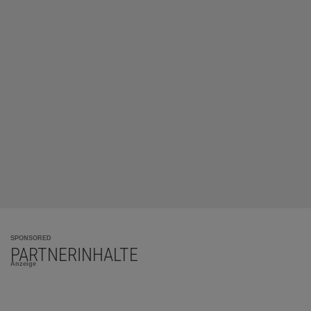
SPONSORED
PARTNERINHALTE
Anzeige