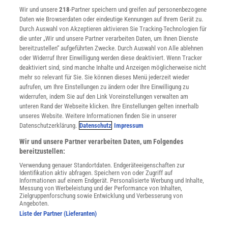
Wir und unsere
218
-Partner speichern und greifen auf personenbezogene
Widerruf
Daten wie Browserdaten oder eindeutige Kennungen auf Ihrem Gerät zu.
INFO
Durch Auswahl von Akzeptieren aktivieren Sie Tracking-Technologien für
Mediadaten
die unter „Wir und unsere Partner verarbeiten Daten, um Ihnen Dienste
bereitzustellen“ aufgeführten Zwecke. Durch Auswahl von Alle ablehnen
Datenschutz
oder Widerruf Ihrer Einwilligung werden diese deaktiviert. Wenn Tracker
Nutzungsbedingungen
deaktiviert sind, sind manche Inhalte und Anzeigen möglicherweise nicht
Cookie-Einstellungen
mehr so relevant für Sie. Sie können dieses Menü jederzeit wieder
Utiq verwalten
aufrufen, um Ihre Einstellungen zu ändern oder Ihre Einwilligung zu
Nutzungsbasierte Onlinewerbung
widerrufen, indem Sie auf den Link Voreinstellungen verwalten am
Alle Artikel
unteren Rand der Webseite klicken. Ihre Einstellungen gelten innerhalb
unseres Website. Weitere Informationen finden Sie in unserer
Impressum
Datenschutzerklärung.
Datenschutz
Impressum
WEITERE ANGEBOTE
Wir und unsere Partner verarbeiten Daten, um Folgendes
Angebote für Schulen
bereitzustellen:
Angebote für Institutionen
Verwendung genauer Standortdaten. Endgeräteeigenschaften zur
Sprachen lernen mit Gymglish
Identifikation aktiv abfragen. Speichern von oder Zugriff auf
Lexika
Informationen auf einem Endgerät. Personalisierte Werbung und Inhalte,
Messung von Werbeleistung und der Performance von Inhalten,
Für Spektrum schreiben
Zielgruppenforschung sowie Entwicklung und Verbesserung von
Zugänglichkeitserklärung
Angeboten.
Liste der Partner (Lieferanten)
WEBSEITEN