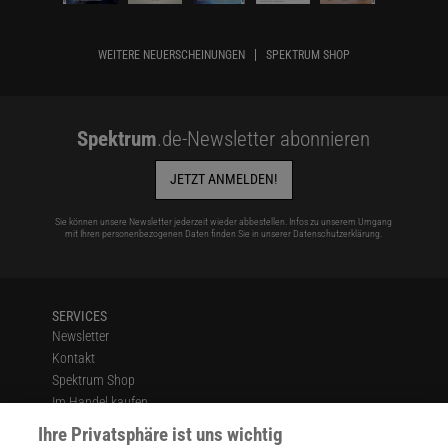
WEITERE NEUERSCHEINUNGEN
SPEKTRUM SHOP
Spektrum
.de-Newsletter abonnieren
JETZT ANMELDEN!
Sie können unsere Newsletter jederzeit wieder abbestellen. Infos zu unserem Umgang
mit Ihren personenbezogenen Daten finden Sie in unserer
Datenschutzerklärung
.
SERVICES
Newsletter
Kontakt
Spektrum Shop
Im Handel kaufen
Presse
Ihre Privatsphäre ist uns wichtig
Verträge kündigen