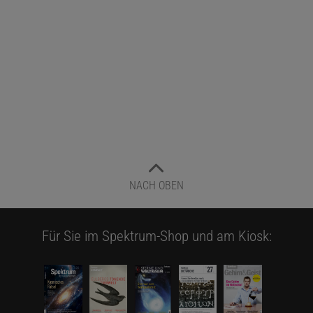
NACH OBEN
Für Sie im Spektrum-Shop und am Kiosk: