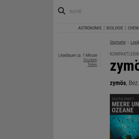
ASTRONOMIE
BIOLOGIE
CHEM
Startseite
Lexi
KOMPAKTLEXIK
Lesedauer ca. 1 Minute
:
zym
Drucken
Teilen
zymös
, Bez