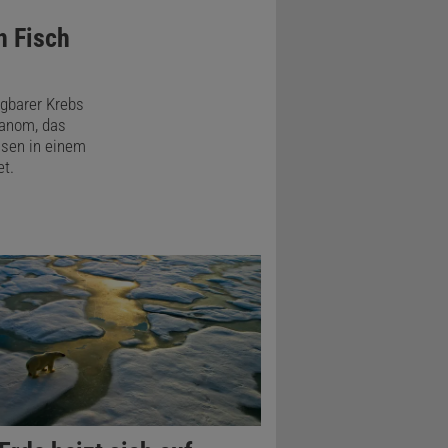
n Fisch
gbarer Krebs
lanom, das
lsen in einem
t.