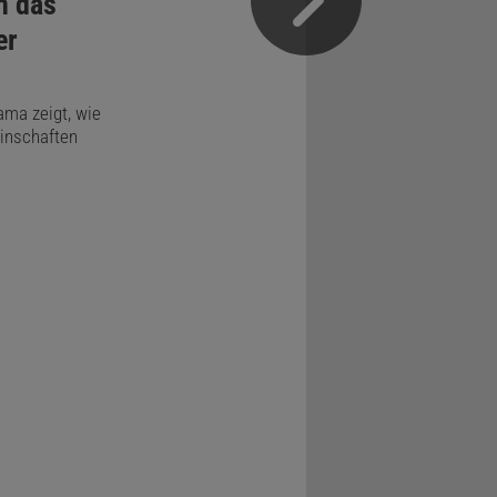
n das
er
ama zeigt, wie
inschaften