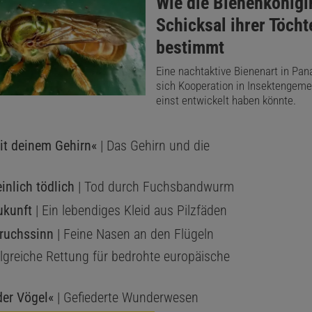
:
Wie die Bienenkönigi
Schicksal ihrer Töcht
bestimmt
Eine nachtaktive Bienenart in Pan
sich Kooperation in Insektengeme
einst entwickelt haben könnte.
it deinem Gehirn«
| Das Gehirn und die
nlich tödlich
| Tod durch Fuchsbandwurm
ukunft
| Ein lebendiges Kleid aus Pilzfäden
ruchssinn
| Feine Nasen an den Flügeln
olgreiche Rettung für bedrohte europäische
er Vögel«
| Gefiederte Wunderwesen