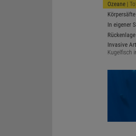
Ozeane
| To
Körpersäfte
In eigener 
Rückenlage
Invasive Ar
Kugelfisch 