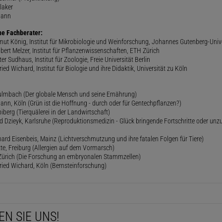
laker
mann
he Fachberater:
lmut König, Institut für Mikrobiologie und Weinforschung, Johannes Gutenberg-Univ
gbert Melzer, Institut für Pflanzenwissenschaften, ETH Zürich
er Sudhaus, Institut für Zoologie, Freie Universität Berlin
ried Wichard, Institut für Biologie und ihre Didaktik, Universität zu Köln
lmbach (Der globale Mensch und seine Ernährung)
ann, Köln (Grün ist die Hoffnung - durch oder für Gentechpflanzen?)
iberg (Tierquälerei in der Landwirtschaft)
 Dzieyk, Karlsruhe (Reproduktionsmedizin - Glück bringende Fortschritte oder unz
hard Eisenbeis, Mainz (Lichtverschmutzung und ihre fatalen Folgen für Tiere)
ette, Freiburg (Allergien auf dem Vormarsch)
, Zürich (Die Forschung an embryonalen Stammzellen)
fried Wichard, Köln (Bernsteinforschung)
EN SIE UNS!