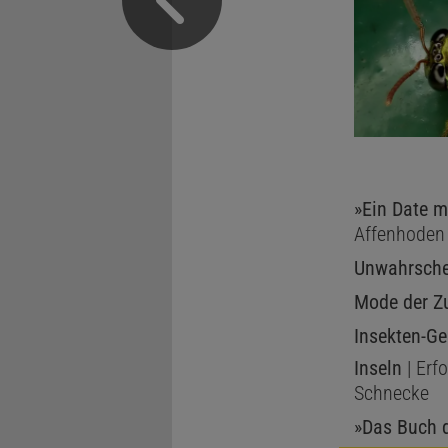
»Ein Date m
Affenhoden
Unwahrschei
Mode der Z
Insekten-Ge
Inseln
| Erf
Schnecke
»Das Buch d