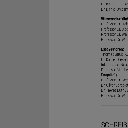
Dr. Barbara Dinke
Dr. Daniel Drees
Wissenschaftlic
Professor Dr. He
Professor Dr. Sie
Professor Dr. Walt
Professor Dr. Wilf
Essayautoren:
Thomas Birus, Ku
Dr. Daniel Dreesm
Inke Drossé, Neub
Professor Manfred
Eingriffe?)
Professor Dr. Ger
Dr. Oliver Larbol
Dr. Theres Lüthi
Professor Dr. Wil
SCHREIB