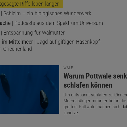
tgesagte Riffe leben länger
| Schleim – ein biologisches Wunderwerk
Sache
| Podcasts aus dem Spektrum-Universum
| Entspannung für Walmütter
t im Mittelmeer
| Jagd auf giftigen Hasenkopf-
in Griechenland
WALE
:
Warum Pottwale senk
schlafen können
Um entspannt schlafen zu könne
Meeressäuger mitunter tief in die 
greifen. Pottwale machen sich dab
zunutze.