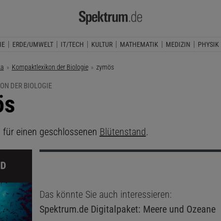
IE
ERDE/UMWELT
IT/TECH
KULTUR
MATHEMATIK
MEDIZIN
PHYSIK
ka
Kompaktlexikon der Biologie
Aktuelle Seite:
zymös
ON DER BIOLOGIE
ös
. für einen geschlossenen
Blütenstand
.
Das könnte Sie auch interessieren:
Spektrum.de
Digitalpaket: Meere und Ozeane