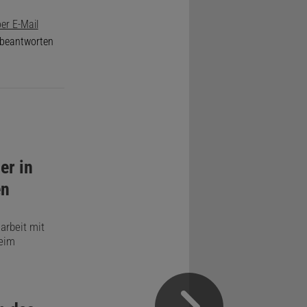
er E-Mail
e beantworten
er in
en
rbeit mit
beim