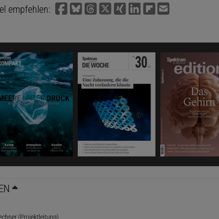
kel empfehlen:
EN
rechner (Projektleitung)