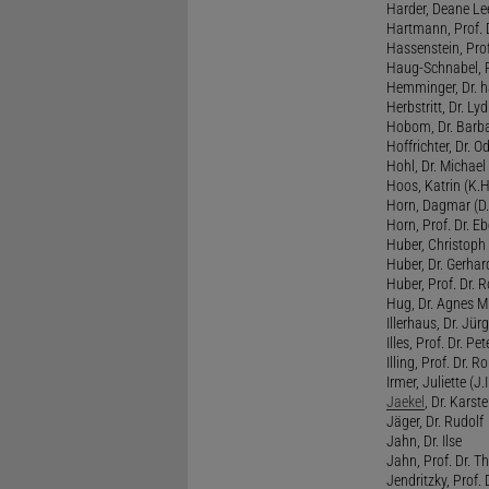
Harder, Deane Lee
Hartmann, Prof. D
Hassenstein, Prof
Haug-Schnabel, PD
Hemminger, Dr. ha
Herbstritt, Dr. Lyd
Hobom, Dr. Barba
Hoffrichter, Dr. O
Hohl, Dr. Michael
Hoos, Katrin (K.H
Horn, Dagmar (D.
Horn, Prof. Dr. Eb
Huber, Christoph 
Huber, Dr. Gerhar
Huber, Prof. Dr. R
Hug, Dr. Agnes M.
Illerhaus, Dr. Jürg
Illes, Prof. Dr. Pete
Illing, Prof. Dr. 
Irmer, Juliette (J.Ir
Jaekel
, Dr. Karst
Jäger, Dr. Rudolf
Jahn, Dr. Ilse
Jahn, Prof. Dr. Th
Jendritzky, Prof. 