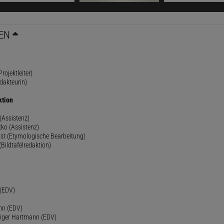
EN
rojektleiter)
dakteurin)
ktion
(Assistenz)
ko (Assistenz)
st (Etymologische Bearbeitung)
(Bildtafelredaktion)
h
 (EDV)
nn (EDV)
diger Hartmann (EDV)