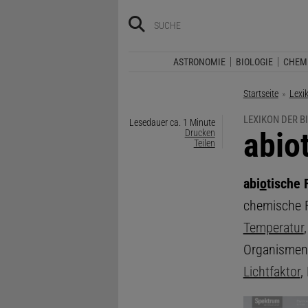
ASTRONOMIE
BIOLOGIE
CHEM
Startseite
Lexi
LEXIKON DER B
Lesedauer ca. 1 Minute
:
abio
Drucken
Teilen
abi
o
tische
chemische F
Temperatur
Organismen
Lichtfaktor
,