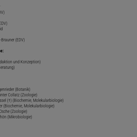
r
DV)
(EDV)
id
-Brauner (EDV)
e:
edaktion und Konzeption)
Beratung)
genrieder (Botanik)
ünter Collatz (Zoologie)
ssel (†) (Biochemie, Molekularbiologie)
er (Biochemie, Molekularbiologie)
 Osche (Zoologie)
chön (Mikrobiologie)