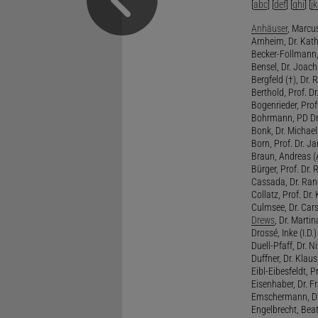
[
abc
] [
def
] [
ghi
] [
jk
Anhäuser
, Marcus
Arnheim, Dr. Kath
Becker-Follmann, 
Bensel, Dr. Joach
Bergfeld (†), Dr. 
Berthold, Prof. Dr.
Bogenrieder, Prof.
Bohrmann, PD Dr.
Bonk, Dr. Michael
Born, Prof. Dr. Ja
Braun, Andreas (A
Bürger, Prof. Dr. 
Cassada, Dr. Rand
Collatz, Prof. Dr.
Culmsee, Dr. Cars
Drews
, Dr. Martin
Drossé, Inke (I.D.)
Duell-Pfaff, Dr. Ni
Duffner, Dr. Klaus
Eibl-Eibesfeldt, Pr
Eisenhaber, Dr. Fr
Emschermann, Dr. 
Engelbrecht, Beat