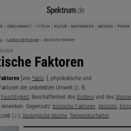
IE
ERDE/UMWELT
IT/TECH
KULTUR
MATHEMATIK
MEDIZIN
PHYSIK
ka
Lexikon der Biologie
Aktuelle Seite:
abiotische Faktoren
IOLOGIE
tische Faktoren
 Faktoren
[von
*abio
-], physikalische und
aktoren der unbelebten Umwelt (z. B.
,
Feuchtigkeit
, Beschaffenheit des
Bodens
und des
Wasse
 einwirken. Gegensatz:
biotische Faktoren
.
Abiozön
,
Klim
 Loeb (J.),
ökologische Nische
,
Temperaturfaktor
.