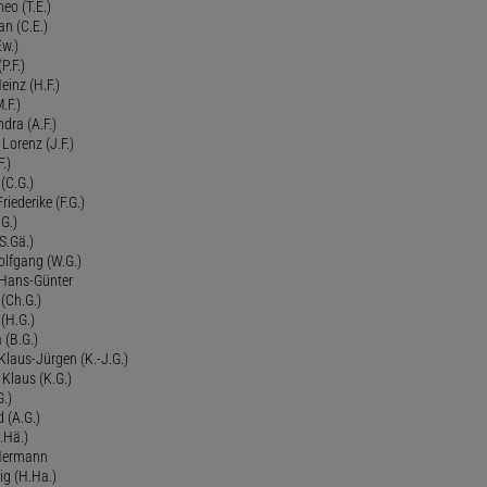
eo (T.E.)
an (C.E.)
Ew.)
P.F.)
einz (H.F.)
.F.)
dra (A.F.)
Lorenz (J.F.)
.)
 (C.G.)
riederike (F.G.)
G.)
S.Gä.)
olfgang (W.G.)
. Hans-Günter
 (Ch.G.)
 (H.G.)
a (B.G.)
 Klaus-Jürgen (K.-J.G.)
. Klaus (K.G.)
G.)
d (A.G.)
.Hä.)
 Hermann
ig (H.Ha.)