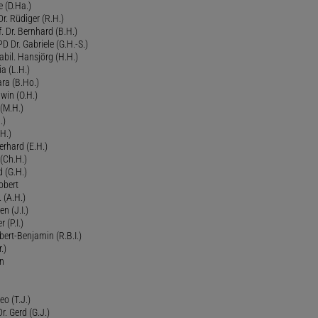
 (D.Ha.)
r. Rüdiger (R.H.)
. Dr. Bernhard (B.H.)
 Dr. Gabriele (G.H.-S.)
bil. Hansjörg (H.H.)
ia (L.H.)
ra (B.Ho.)
dwin (O.H.)
 (M.H.)
.)
H.)
erhard (E.H.)
(Ch.H.)
d (G.H.)
obert
 (A.H.)
en (J.I.)
r (P.I.)
Robert-Benjamin (R.B.I.)
.)
en
eo (T.J.)
Dr. Gerd (G.J.)