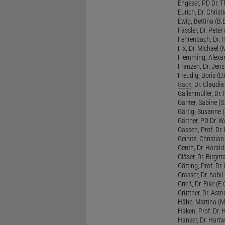
Engeser, PD Dr. Th
Eurich, Dr. Christi
Ewig, Bettina (B.
Fässler, Dr. Peter (
Fehrenbach, Dr. H
Fix, Dr. Michael (M
Flemming, Alexan
Franzen, Dr. Jens 
Freudig, Doris (D.F
Gack
, Dr. Claudia
Gallenmüller, Dr. F
Ganter, Sabine (S.
Gärtig, Susanne (
Gärtner, PD Dr. W
Gassen, Prof. Dr
Geinitz, Christian
Genth, Dr. Harald
Gläser, Dr. Birgitt
Götting, Prof. Dr.
Grasser, Dr. habil
Grieß, Dr. Eike (E.
Grüttner, Dr. Astri
Häbe, Martina (M
Haken, Prof. Dr.
Hanser, Dr. Hartw