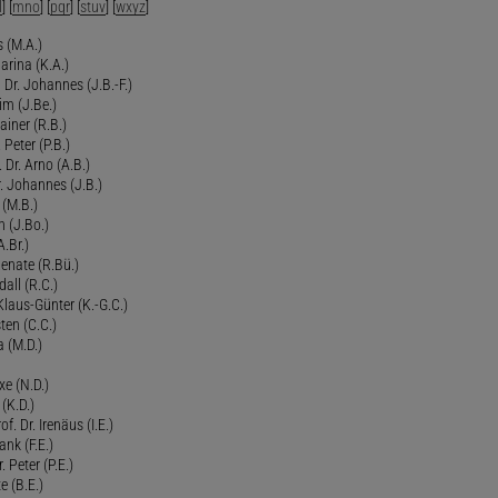
l
] [
mno
] [
pqr
] [
stuv
] [
wxyz
]
 (M.A.)
arina (K.A.)
Dr. Johannes (J.B.-F.)
im (J.Be.)
Rainer (R.B.)
 Peter (P.B.)
 Dr. Arno (A.B.)
 Johannes (J.B.)
 (M.B.)
n (J.Bo.)
.Br.)
Renate (R.Bü.)
all (R.C.)
 Klaus-Günter (K.-G.C.)
ten (C.C.)
a (M.D.)
xe (N.D.)
 (K.D.)
of. Dr. Irenäus (I.E.)
ank (F.E.)
Peter (P.E.)
e (B.E.)