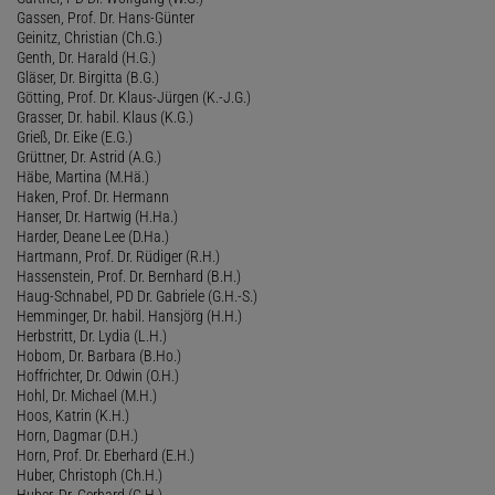
Gassen, Prof. Dr. Hans-Günter
Geinitz, Christian (Ch.G.)
Genth, Dr. Harald (H.G.)
Gläser, Dr. Birgitta (B.G.)
Götting, Prof. Dr. Klaus-Jürgen (K.-J.G.)
Grasser, Dr. habil. Klaus (K.G.)
Grieß, Dr. Eike (E.G.)
Grüttner, Dr. Astrid (A.G.)
Häbe, Martina (M.Hä.)
Haken, Prof. Dr. Hermann
Hanser, Dr. Hartwig (H.Ha.)
Harder, Deane Lee (D.Ha.)
Hartmann, Prof. Dr. Rüdiger (R.H.)
Hassenstein, Prof. Dr. Bernhard (B.H.)
Haug-Schnabel, PD Dr. Gabriele (G.H.-S.)
Hemminger, Dr. habil. Hansjörg (H.H.)
Herbstritt, Dr. Lydia (L.H.)
Hobom, Dr. Barbara (B.Ho.)
Hoffrichter, Dr. Odwin (O.H.)
Hohl, Dr. Michael (M.H.)
Hoos, Katrin (K.H.)
Horn, Dagmar (D.H.)
Horn, Prof. Dr. Eberhard (E.H.)
Huber, Christoph (Ch.H.)
Huber, Dr. Gerhard (G.H.)