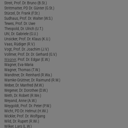
Streit, Prof. Dr. Bruno (B.St.)
Strittmatter, PD Dr. Günter (G.St.)
Stürzel, Dr. Frank (F.St.)
Sudhaus, Prof. Dr. Walter (W.S.)
Tewes, Prof. Dr. Uwe
Theopold, Dr. Ulrich (U.T.)
Uhl, Dr. Gabriele (G.U.)
Unsicker, Prof. Dr. Klaus (K.U.)
Vaas, Rüdiger (R.V.)
Vogt, Prof. Dr. Joachim (J.V.)
Vollmer, Prof. Dr. Dr. Gerhard (G.V.)
Wagner
, Prof. Dr. Edgar (E.W.)
Wagner, Eva-Maria
Wagner, Thomas (T.W.)
Wandtner, Dr. Reinhard (R.Wa.)
Warnke-Grüttner, Dr. Raimund (R.W.)
Weber, Dr. Manfred (M.W.)
Wegener, Dr. Dorothee (D.W.)
Weth, Dr. Robert (R.We.)
Weyand, Anne (A.W.)
Weygoldt, Prof. Dr. Peter (P.W.)
Wicht, PD Dr. Helmut (H.Wi.)
Wickler, Prof. Dr. Wolfgang
Wild, Dr. Rupert (R.Wi.)
Wilker, Lars (L.W.)