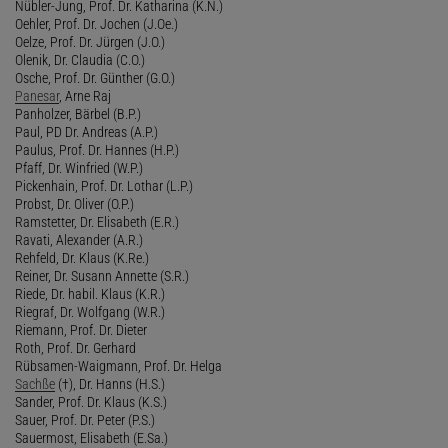
Nübler-Jung, Prof. Dr. Katharina (K.N.)
Oehler, Prof. Dr. Jochen (J.Oe.)
Oelze, Prof. Dr. Jürgen (J.O.)
Olenik, Dr. Claudia (C.O.)
Osche, Prof. Dr. Günther (G.O.)
Panesar
, Arne Raj
Panholzer, Bärbel (B.P.)
Paul, PD Dr. Andreas (A.P.)
Paulus, Prof. Dr. Hannes (H.P.)
Pfaff, Dr. Winfried (W.P.)
Pickenhain, Prof. Dr. Lothar (L.P.)
Probst, Dr. Oliver (O.P.)
Ramstetter, Dr. Elisabeth (E.R.)
Ravati, Alexander (A.R.)
Rehfeld, Dr. Klaus (K.Re.)
Reiner, Dr. Susann Annette (S.R.)
Riede, Dr. habil. Klaus (K.R.)
Riegraf, Dr. Wolfgang (W.R.)
Riemann, Prof. Dr. Dieter
Roth, Prof. Dr. Gerhard
Rübsamen-Waigmann, Prof. Dr. Helga
Sachße
(†), Dr. Hanns (H.S.)
Sander, Prof. Dr. Klaus (K.S.)
Sauer, Prof. Dr. Peter (P.S.)
Sauermost, Elisabeth (E.Sa.)