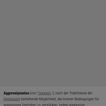
Aggressi
o
nsstau
[von
*aggress
-], nach der Triebtheorie der
Aggression
bestehende Möglichkeit, die inneren Bedingungen für
aggressives Verhalten zu verstärken, indem aggressive