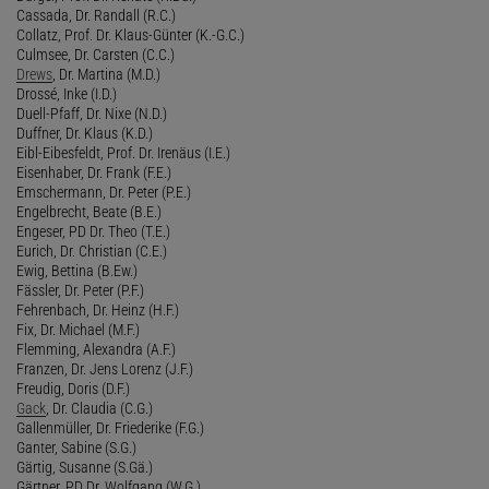
Cassada, Dr. Randall (R.C.)
Collatz, Prof. Dr. Klaus-Günter (K.-G.C.)
Culmsee, Dr. Carsten (C.C.)
Drews
, Dr. Martina (M.D.)
Drossé, Inke (I.D.)
Duell-Pfaff, Dr. Nixe (N.D.)
Duffner, Dr. Klaus (K.D.)
Eibl-Eibesfeldt, Prof. Dr. Irenäus (I.E.)
Eisenhaber, Dr. Frank (F.E.)
Emschermann, Dr. Peter (P.E.)
Engelbrecht, Beate (B.E.)
Engeser, PD Dr. Theo (T.E.)
Eurich, Dr. Christian (C.E.)
Ewig, Bettina (B.Ew.)
Fässler, Dr. Peter (P.F.)
Fehrenbach, Dr. Heinz (H.F.)
Fix, Dr. Michael (M.F.)
Flemming, Alexandra (A.F.)
Franzen, Dr. Jens Lorenz (J.F.)
Freudig, Doris (D.F.)
Gack
, Dr. Claudia (C.G.)
Gallenmüller, Dr. Friederike (F.G.)
Ganter, Sabine (S.G.)
Gärtig, Susanne (S.Gä.)
Gärtner, PD Dr. Wolfgang (W.G.)