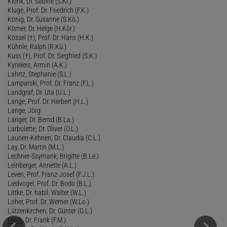
Klonk, Dr. Sabine (S.Kl.)
Kluge, Prof. Dr. Friedrich (F.K.)
König, Dr. Susanne (S.Kö.)
Körner, Dr. Helge (H.Kör.)
Kössel (†), Prof. Dr. Hans (H.K.)
Kühnle, Ralph (R.Kü.)
Kuss (†), Prof. Dr. Siegfried (S.K.)
Kyrieleis, Armin (A.K.)
Lahrtz, Stephanie (S.L.)
Lamparski, Prof. Dr. Franz (F.L.)
Landgraf, Dr. Uta (U.L.)
Lange, Prof. Dr. Herbert (H.L.)
Lange, Jörg
Langer, Dr. Bernd (B.La.)
Larbolette, Dr. Oliver (O.L.)
Laurien-Kehnen, Dr. Claudia (C.L.)
Lay, Dr. Martin (M.L.)
Lechner-Ssymank, Brigitte (B.Le.)
Leinberger, Annette (A.L.)
Leven, Prof. Franz-Josef (F.J.L.)
Liedvogel, Prof. Dr. Bodo (B.L.)
Littke, Dr. habil. Walter (W.L.)
Loher, Prof. Dr. Werner (W.Lo.)
Lützenkirchen, Dr. Günter (G.L.)
Mack
, Dr. Frank (F.M.)