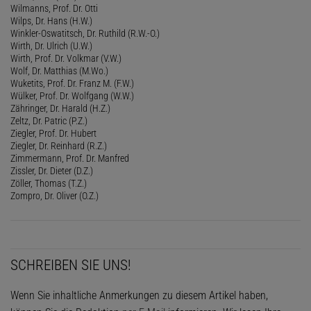
Wilmanns, Prof. Dr. Otti
Wilps, Dr. Hans (H.W.)
Winkler-Oswatitsch, Dr. Ruthild (R.W.-O.)
Wirth, Dr. Ulrich (U.W.)
Wirth, Prof. Dr. Volkmar (V.W.)
Wolf, Dr. Matthias (M.Wo.)
Wuketits, Prof. Dr. Franz M. (F.W.)
Wülker, Prof. Dr. Wolfgang (W.W.)
Zähringer, Dr. Harald (H.Z.)
Zeltz, Dr. Patric (P.Z.)
Ziegler, Prof. Dr. Hubert
Ziegler, Dr. Reinhard (R.Z.)
Zimmermann, Prof. Dr. Manfred
Zissler, Dr. Dieter (D.Z.)
Zöller, Thomas (T.Z.)
Zompro, Dr. Oliver (O.Z.)
SCHREIBEN SIE UNS!
Wenn Sie inhaltliche Anmerkungen zu diesem Artikel haben,