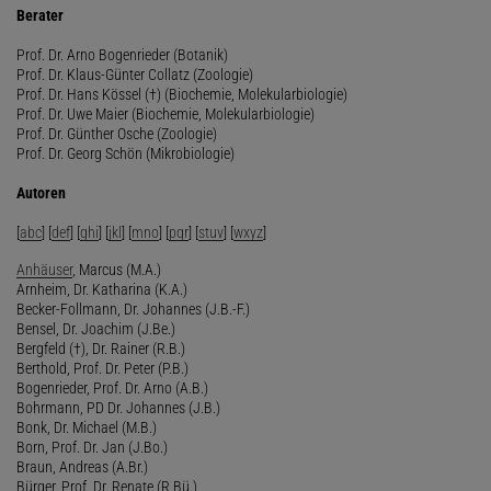
Berater
Prof. Dr. Arno Bogenrieder (Botanik)
Prof. Dr. Klaus-Günter Collatz (Zoologie)
Prof. Dr. Hans Kössel (†) (Biochemie, Molekularbiologie)
Prof. Dr. Uwe Maier (Biochemie, Molekularbiologie)
Prof. Dr. Günther Osche (Zoologie)
Prof. Dr. Georg Schön (Mikrobiologie)
Autoren
[
abc
] [
def
] [
ghi
] [
jkl
] [
mno
] [
pqr
] [
stuv
] [
wxyz
]
Anhäuser
, Marcus (M.A.)
Arnheim, Dr. Katharina (K.A.)
Becker-Follmann, Dr. Johannes (J.B.-F.)
Bensel, Dr. Joachim (J.Be.)
Bergfeld (†), Dr. Rainer (R.B.)
Berthold, Prof. Dr. Peter (P.B.)
Bogenrieder, Prof. Dr. Arno (A.B.)
Bohrmann, PD Dr. Johannes (J.B.)
Bonk, Dr. Michael (M.B.)
Born, Prof. Dr. Jan (J.Bo.)
Braun, Andreas (A.Br.)
Bürger, Prof. Dr. Renate (R.Bü.)