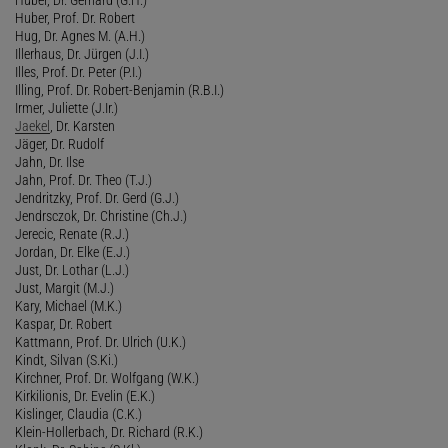
Huber, Prof. Dr. Robert
Hug, Dr. Agnes M. (A.H.)
Illerhaus, Dr. Jürgen (J.I.)
Illes, Prof. Dr. Peter (P.I.)
Illing, Prof. Dr. Robert-Benjamin (R.B.I.)
Irmer, Juliette (J.Ir.)
Jaekel
, Dr. Karsten
Jäger, Dr. Rudolf
Jahn, Dr. Ilse
Jahn, Prof. Dr. Theo (T.J.)
Jendritzky, Prof. Dr. Gerd (G.J.)
Jendrsczok, Dr. Christine (Ch.J.)
Jerecic, Renate (R.J.)
Jordan, Dr. Elke (E.J.)
Just, Dr. Lothar (L.J.)
Just, Margit (M.J.)
Kary, Michael (M.K.)
Kaspar, Dr. Robert
Kattmann, Prof. Dr. Ulrich (U.K.)
Kindt, Silvan (S.Ki.)
Kirchner, Prof. Dr. Wolfgang (W.K.)
Kirkilionis, Dr. Evelin (E.K.)
Kislinger, Claudia (C.K.)
Klein-Hollerbach, Dr. Richard (R.K.)