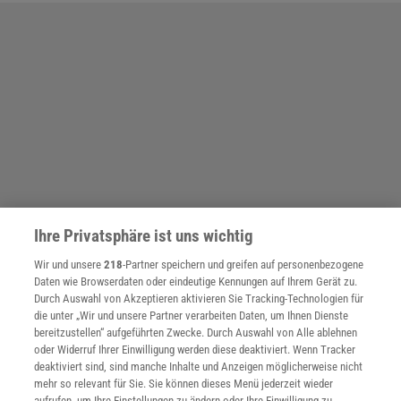
Ihre Privatsphäre ist uns wichtig
Wir und unsere
218
-Partner speichern und greifen auf personenbezogene
Daten wie Browserdaten oder eindeutige Kennungen auf Ihrem Gerät zu.
Durch Auswahl von Akzeptieren aktivieren Sie Tracking-Technologien für
die unter „Wir und unsere Partner verarbeiten Daten, um Ihnen Dienste
SPONSORED
bereitzustellen“ aufgeführten Zwecke. Durch Auswahl von Alle ablehnen
PARTNERINHALTE
oder Widerruf Ihrer Einwilligung werden diese deaktiviert. Wenn Tracker
Anzeige
deaktiviert sind, sind manche Inhalte und Anzeigen möglicherweise nicht
mehr so relevant für Sie. Sie können dieses Menü jederzeit wieder
aufrufen, um Ihre Einstellungen zu ändern oder Ihre Einwilligung zu