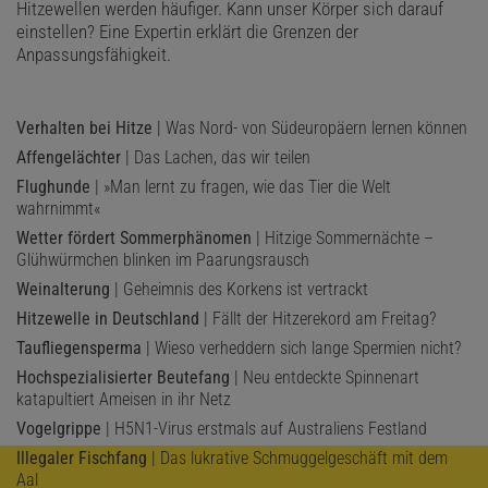
Hitzewellen werden häufiger. Kann unser Körper sich darauf
einstellen? Eine Expertin erklärt die Grenzen der
Anpassungsfähigkeit.
Verhalten bei Hitze
| Was Nord- von Südeuropäern lernen können
Affengelächter
| Das Lachen, das wir teilen
Flughunde
| »Man lernt zu fragen, wie das Tier die Welt
wahrnimmt«
Wetter fördert Sommerphänomen
| Hitzige Sommernächte –
Glühwürmchen blinken im Paarungsrausch
Weinalterung
| Geheimnis des Korkens ist vertrackt
Hitzewelle in Deutschland
| Fällt der Hitzerekord am Freitag?
Taufliegensperma
| Wieso verheddern sich lange Spermien nicht?
Hochspezialisierter Beutefang
| Neu entdeckte Spinnenart
katapultiert Ameisen in ihr Netz
Vogelgrippe
| H5N1-Virus erstmals auf Australiens Festland
Illegaler Fischfang
| Das lukrative Schmuggelgeschäft mit dem
Aal