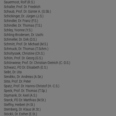
Sauermost, Rolf (R.S.)
Schaller, Prof. Dr. Friedrich
Schaub, Prof. Dr. Günter A. (G.Sb.)
Schickinger, Dr. Jürgen (J.S.)
Schindler, Dr. Franz (F.S.)
Schindler, Dr. Thomas (T.S.)
Schley, Yvonne (Y.S.)
Schling-Brodersen, Dr. Uschi
Schmeller, Dr. Dirk (D.S.)
Schmitt, Prof. Dr. Michael (M.S.)
Schmuck, Dr. Thomas (T.Schm.)
Scholtyssek, Christine (Ch.S.)
Schön, Prof. Dr. Georg (G.S.)
Schönwiese, Prof. Dr. Christian-Dietrich (C.-D.S.)
Schwarz, PD Dr. Elisabeth (E.S.)
Seibt, Dr. Uta
Sendtko, Dr. Andreas (A.Se.)
Sitte, Prof. Dr. Peter
Spatz, Prof. Dr. Hanns-Christof (H.-C.S.)
Speck, Prof. Dr. Thomas (T.Sp.)
Ssymank, Dr. Axel (A.S.)
Starck, PD Dr. Matthias (M.St.)
Steffny, Herbert (H.St.)
Sternberg, Dr. Klaus (K.St.)
Stöckli, Dr. Esther (E.St.)