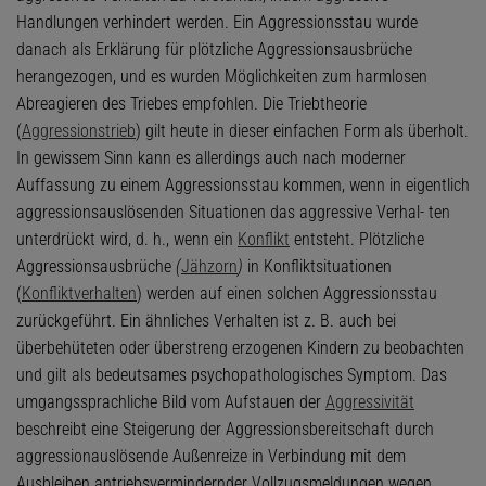
Handlungen verhindert werden. Ein Aggressionsstau wurde
danach als Erklärung für plötzliche Aggressionsausbrüche
herangezogen, und es wurden Möglichkeiten zum harmlosen
Abreagieren des Triebes empfohlen. Die Triebtheorie
(
Aggressionstrieb
) gilt heute in dieser einfachen Form als überholt.
In gewissem Sinn kann es allerdings auch nach moderner
Auffassung zu einem Aggressionsstau kommen, wenn in eigentlich
aggressionsauslösenden Situationen das aggressive Verhal- ten
unterdrückt wird, d. h., wenn ein
Konflikt
entsteht. Plötzliche
Aggressionsausbrüche
(
Jähzorn
)
in Konfliktsituationen
(
Konfliktverhalten
) werden auf einen solchen Aggressionsstau
zurückgeführt. Ein ähnliches Verhalten ist z. B. auch bei
überbehüteten oder überstreng erzogenen Kindern zu beobachten
und gilt als bedeutsames psychopathologisches Symptom. Das
umgangssprachliche Bild vom Aufstauen der
Aggressivität
beschreibt eine Steigerung der Aggressionsbereitschaft durch
aggressionauslösende Außenreize in Verbindung mit dem
Ausbleiben antriebsvermindernder Vollzugsmeldungen wegen