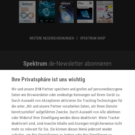
WEITERE NEUERSCHEINUNGEN
SPEKTRUM SHOP
Spektrum
.de-Newsletter abonnieren
JETZT ANMELDEN!
Ihre Privatsphäre ist uns wichtig
Wir und unsere
218
-Partner speichern und greifen auf personenbezogene
Sie können unsere Newsletter jederzeit wieder abbestellen. Infos zu unserem Umgang
mit Ihren personenbezogenen Daten finden Sie in unserer
Datenschutzerklärung
.
Daten wie Browserdaten oder eindeutige Kennungen auf Ihrem Gerät zu.
Durch Auswahl von Akzeptieren aktivieren Sie Tracking-Technologien für
die unter „Wir und unsere Partner verarbeiten Daten, um Ihnen Dienste
bereitzustellen“ aufgeführten Zwecke. Durch Auswahl von Alle ablehnen
SERVICES
oder Widerruf Ihrer Einwilligung werden diese deaktiviert. Wenn Tracker
Newsletter
deaktiviert sind, sind manche Inhalte und Anzeigen möglicherweise nicht
mehr so relevant für Sie. Sie können dieses Menü jederzeit wieder
Kontakt
aufrufen, um Ihre Einstellungen zu ändern oder Ihre Einwilligung zu