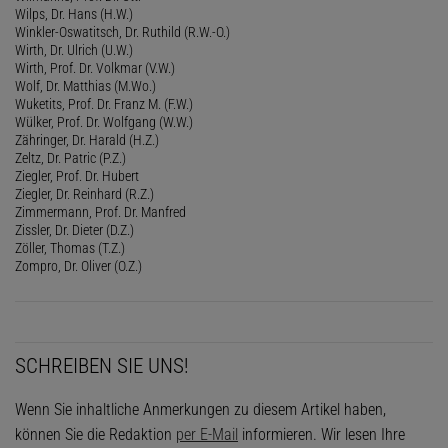
Wilps, Dr. Hans (H.W.)
Winkler-Oswatitsch, Dr. Ruthild (R.W.-O.)
Wirth, Dr. Ulrich (U.W.)
Wirth, Prof. Dr. Volkmar (V.W.)
Wolf, Dr. Matthias (M.Wo.)
Wuketits, Prof. Dr. Franz M. (F.W.)
Wülker, Prof. Dr. Wolfgang (W.W.)
Zähringer, Dr. Harald (H.Z.)
Zeltz, Dr. Patric (P.Z.)
Ziegler, Prof. Dr. Hubert
Ziegler, Dr. Reinhard (R.Z.)
Zimmermann, Prof. Dr. Manfred
Zissler, Dr. Dieter (D.Z.)
Zöller, Thomas (T.Z.)
Zompro, Dr. Oliver (O.Z.)
SCHREIBEN SIE UNS!
Wenn Sie inhaltliche Anmerkungen zu diesem Artikel haben,
können Sie die Redaktion
per E-Mail
informieren. Wir lesen Ihre