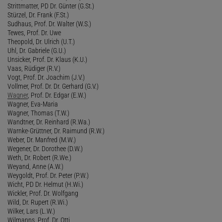
Strittmatter, PD Dr. Günter (G.St.)
Stürzel, Dr. Frank (F.St.)
Sudhaus, Prof. Dr. Walter (W.S.)
Tewes, Prof. Dr. Uwe
Theopold, Dr. Ulrich (U.T.)
Uhl, Dr. Gabriele (G.U.)
Unsicker, Prof. Dr. Klaus (K.U.)
Vaas, Rüdiger (R.V.)
Vogt, Prof. Dr. Joachim (J.V.)
Vollmer, Prof. Dr. Dr. Gerhard (G.V.)
Wagner
, Prof. Dr. Edgar (E.W.)
Wagner, Eva-Maria
Wagner, Thomas (T.W.)
Wandtner, Dr. Reinhard (R.Wa.)
Warnke-Grüttner, Dr. Raimund (R.W.)
Weber, Dr. Manfred (M.W.)
Wegener, Dr. Dorothee (D.W.)
Weth, Dr. Robert (R.We.)
Weyand, Anne (A.W.)
Weygoldt, Prof. Dr. Peter (P.W.)
Wicht, PD Dr. Helmut (H.Wi.)
Wickler, Prof. Dr. Wolfgang
Wild, Dr. Rupert (R.Wi.)
Wilker, Lars (L.W.)
Wilmanns, Prof. Dr. Otti