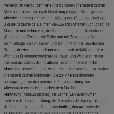
Vergleich zu den für definierte Altersgruppen charakteristischen
Merkmalen; meist nur nach Schätzung möglich. Recht genaue
Altersbestimmung erlauben die
Jahresringe
(
Dendrochronologie
)
und die Astquirle bei Bäumen, die Zuwachs-Streifen (
Schuppen
) bei
Muscheln und Schnecken, die Schuppenringe und Gehörsteine
(
Otolithen
) bei Fischen, die Farbe und der Zustand der Beinhaut
beim Geflügel, das Aussehen und die Funktion der Gewebe und
Organe, die Hornringe bei Rindern (nach jedem Kalb) und Gemsen.
Wichtiges Erkennungsmerkmal bei Haus- und Wildtieren ist der
Zustand der Zähne, die bei älteren Tieren charakteristische
Abnutzungserscheinungen zeigen. Beim Menschen zählen zu den
charakteristischen Merkmalen, die zur Altersbestimmung
herangezogen werden und die die Unterscheidung von
Altersstufen ermöglichen, neben dem Durchbruch und der
Abnutzung (Abkauungsgrad) der Zähne (Zahnalter) unter
anderem die Knochenbildung, der Verschluß der Epiphysenfugen,
die Verknöcherung der Schädeldachnähte, das Auftreten der
sekundären
Geschlechtsmerkmale
und der altersabhängige