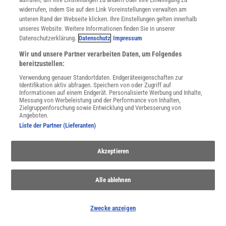
Spektrum Shop
widerrufen, indem Sie auf den Link Voreinstellungen verwalten am
Im Handel kaufen
unteren Rand der Webseite klicken. Ihre Einstellungen gelten innerhalb
Presse
unseres Website. Weitere Informationen finden Sie in unserer
Verträge kündigen
Datenschutzerklärung.
Datenschutz
Impressum
Widerruf
Wir und unsere Partner verarbeiten Daten, um Folgendes
bereitzustellen:
INFO
Mediadaten
Verwendung genauer Standortdaten. Endgeräteeigenschaften zur
Identifikation aktiv abfragen. Speichern von oder Zugriff auf
Datenschutz
Informationen auf einem Endgerät. Personalisierte Werbung und Inhalte,
Nutzungsbedingungen
Messung von Werbeleistung und der Performance von Inhalten,
Cookie-Einstellungen
Zielgruppenforschung sowie Entwicklung und Verbesserung von
Angeboten.
Utiq verwalten
Liste der Partner (Lieferanten)
Nutzungsbasierte Onlinewerbung
Alle Artikel
Akzeptieren
Impressum
WEITERE ANGEBOTE
Angebote für Schulen
Alle ablehnen
Angebote für Institutionen
Sprachen lernen mit Gymglish
Zwecke anzeigen
Lexika
Für Spektrum schreiben