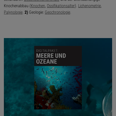
Knochenabbau (
Knochen
,
Ossifikationsalter
).
Lichenometrie
,
Palynologie
.
2)
Geologie:
Geochronologie
.