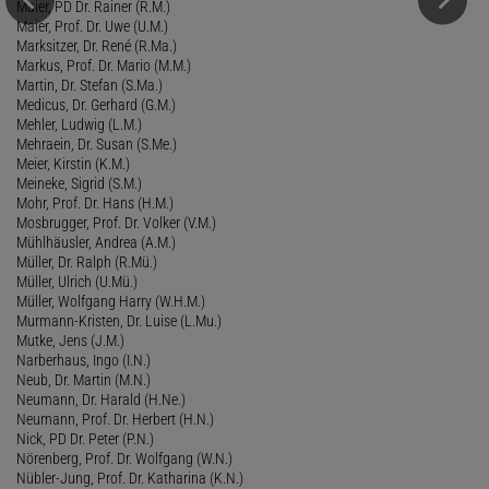
Maier, PD Dr. Rainer (R.M.)
Maier, Prof. Dr. Uwe (U.M.)
Marksitzer, Dr. René (R.Ma.)
Markus, Prof. Dr. Mario (M.M.)
Martin, Dr. Stefan (S.Ma.)
Medicus, Dr. Gerhard (G.M.)
Mehler, Ludwig (L.M.)
Mehraein, Dr. Susan (S.Me.)
Meier, Kirstin (K.M.)
Meineke, Sigrid (S.M.)
Mohr, Prof. Dr. Hans (H.M.)
Mosbrugger, Prof. Dr. Volker (V.M.)
Mühlhäusler, Andrea (A.M.)
Müller, Dr. Ralph (R.Mü.)
Müller, Ulrich (U.Mü.)
Müller, Wolfgang Harry (W.H.M.)
Murmann-Kristen, Dr. Luise (L.Mu.)
Mutke, Jens (J.M.)
Narberhaus, Ingo (I.N.)
Neub, Dr. Martin (M.N.)
Neumann, Dr. Harald (H.Ne.)
Neumann, Prof. Dr. Herbert (H.N.)
Nick, PD Dr. Peter (P.N.)
Nörenberg, Prof. Dr. Wolfgang (W.N.)
Nübler-Jung, Prof. Dr. Katharina (K.N.)