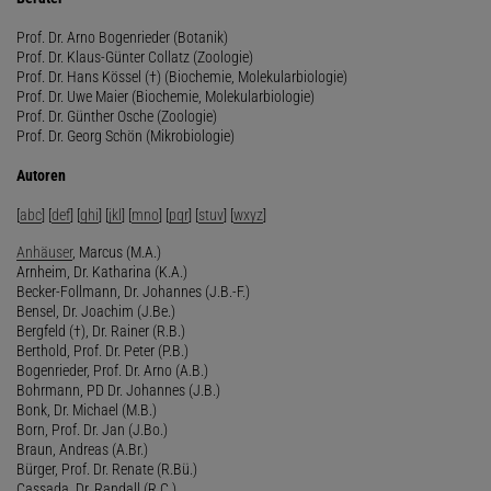
Prof. Dr. Arno Bogenrieder (Botanik)
Prof. Dr. Klaus-Günter Collatz (Zoologie)
Prof. Dr. Hans Kössel (†) (Biochemie, Molekularbiologie)
Prof. Dr. Uwe Maier (Biochemie, Molekularbiologie)
Prof. Dr. Günther Osche (Zoologie)
Prof. Dr. Georg Schön (Mikrobiologie)
Autoren
[
abc
] [
def
] [
ghi
] [
jkl
] [
mno
] [
pqr
] [
stuv
] [
wxyz
]
Anhäuser
, Marcus (M.A.)
Arnheim, Dr. Katharina (K.A.)
Becker-Follmann, Dr. Johannes (J.B.-F.)
Bensel, Dr. Joachim (J.Be.)
Bergfeld (†), Dr. Rainer (R.B.)
Berthold, Prof. Dr. Peter (P.B.)
Bogenrieder, Prof. Dr. Arno (A.B.)
Bohrmann, PD Dr. Johannes (J.B.)
Bonk, Dr. Michael (M.B.)
Born, Prof. Dr. Jan (J.Bo.)
Braun, Andreas (A.Br.)
Bürger, Prof. Dr. Renate (R.Bü.)
Cassada, Dr. Randall (R.C.)