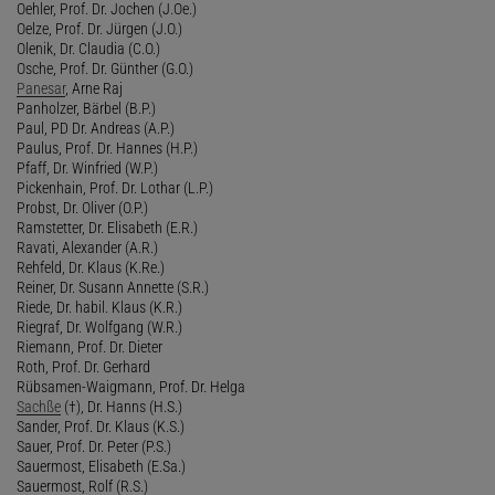
Oehler, Prof. Dr. Jochen (J.Oe.)
Oelze, Prof. Dr. Jürgen (J.O.)
Olenik, Dr. Claudia (C.O.)
Osche, Prof. Dr. Günther (G.O.)
Panesar
, Arne Raj
Panholzer, Bärbel (B.P.)
Paul, PD Dr. Andreas (A.P.)
Paulus, Prof. Dr. Hannes (H.P.)
Pfaff, Dr. Winfried (W.P.)
Pickenhain, Prof. Dr. Lothar (L.P.)
Probst, Dr. Oliver (O.P.)
Ramstetter, Dr. Elisabeth (E.R.)
Ravati, Alexander (A.R.)
Rehfeld, Dr. Klaus (K.Re.)
Reiner, Dr. Susann Annette (S.R.)
Riede, Dr. habil. Klaus (K.R.)
Riegraf, Dr. Wolfgang (W.R.)
Riemann, Prof. Dr. Dieter
Roth, Prof. Dr. Gerhard
Rübsamen-Waigmann, Prof. Dr. Helga
Sachße
(†), Dr. Hanns (H.S.)
Sander, Prof. Dr. Klaus (K.S.)
Sauer, Prof. Dr. Peter (P.S.)
Sauermost, Elisabeth (E.Sa.)
Sauermost, Rolf (R.S.)