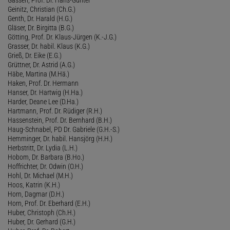
Geinitz, Christian (Ch.G.)
Genth, Dr. Harald (H.G.)
Gläser, Dr. Birgitta (B.G.)
Götting, Prof. Dr. Klaus-Jürgen (K.-J.G.)
Grasser, Dr. habil. Klaus (K.G.)
Grieß, Dr. Eike (E.G.)
Grüttner, Dr. Astrid (A.G.)
Häbe, Martina (M.Hä.)
Haken, Prof. Dr. Hermann
Hanser, Dr. Hartwig (H.Ha.)
Harder, Deane Lee (D.Ha.)
Hartmann, Prof. Dr. Rüdiger (R.H.)
Hassenstein, Prof. Dr. Bernhard (B.H.)
Haug-Schnabel, PD Dr. Gabriele (G.H.-S.)
Hemminger, Dr. habil. Hansjörg (H.H.)
Herbstritt, Dr. Lydia (L.H.)
Hobom, Dr. Barbara (B.Ho.)
Hoffrichter, Dr. Odwin (O.H.)
Hohl, Dr. Michael (M.H.)
Hoos, Katrin (K.H.)
Horn, Dagmar (D.H.)
Horn, Prof. Dr. Eberhard (E.H.)
Huber, Christoph (Ch.H.)
Huber, Dr. Gerhard (G.H.)