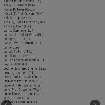
Kluge, Prof. Dr. Friedrich (F.K.)
König, Dr. Susanne (S.Kö.)
Körner, Dr. Helge (H.Kör.)
Kössel (†), Prof. Dr. Hans (H.K.)
Kühnle, Ralph (R.Kü.)
Kuss (†), Prof. Dr. Siegfried (S.K.)
Kyrieleis, Armin (A.K.)
Lahrtz, Stephanie (S.L.)
Lamparski, Prof. Dr. Franz (F.L.)
Landgraf, Dr. Uta (U.L.)
Lange, Prof. Dr. Herbert (H.L.)
Lange, Jörg
Langer, Dr. Bernd (B.La.)
Larbolette, Dr. Oliver (O.L.)
Laurien-Kehnen, Dr. Claudia (C.L.)
Lay, Dr. Martin (M.L.)
Lechner-Ssymank, Brigitte (B.Le.)
Leinberger, Annette (A.L.)
Leven, Prof. Franz-Josef (F.J.L.)
Liedvogel, Prof. Dr. Bodo (B.L.)
Littke, Dr. habil. Walter (W.L.)
Loher, Prof. Dr. Werner (W.Lo.)
Lützenkirchen, Dr. Günter (G.L.)
Mack
, Dr. Frank (F.M.)
Mahner, Dr. Martin (M.Ma.)