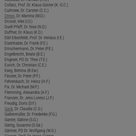
Collatz, Prof. Dr. Klaus-Günter (K.-G.C.)
Culmsee, Dr. Carsten (C.C.)
Drews
, Dr. Martina (M.D.)
Drossé, Inke (I.D.)
Duell-Pfaff, Dr. Nixe (N.D.)
Duffner, Dr. Klaus (K.D.)
Eibl-Eibesfeldt, Prof. Dr. Irenäus (I.E.)
Eisenhaber, Dr. Frank (F.E.)
Emschermann, Dr. Peter (P.E.)
Engelbrecht, Beate (B.E.)
Engeser, PD Dr. Theo (T.E.)
Eurich, Dr. Christian (C.E.)
Ewig, Bettina (B.Ew.)
Fässler, Dr. Peter (P.F.)
Fehrenbach, Dr. Heinz (H.F.)
Fix, Dr. Michael (M.F.)
Flemming, Alexandra (A.F.)
Franzen, Dr. Jens Lorenz (J.F.)
Freudig, Doris (D.F.)
Gack
, Dr. Claudia (C.G.)
Gallenmüller, Dr. Friederike (F.G.)
Ganter, Sabine (S.G.)
Gärtig, Susanne (S.Gä.)
Gärtner, PD Dr. Wolfgang (W.G.)
Gassen, Prof. Dr. Hans-Günter