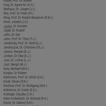
Huber, Prof. Dr. Robert
Hug, Dr. Agnes M. (A.H.)
Illerhaus, Dr. Jürgen (J.I.)
Illes, Prof. Dr. Peter (P.I.)
Illing, Prof. Dr. Robert-Benjamin (R.B.I.)
Irmer, Juliette (J.Ir.)
Jaekel
, Dr. Karsten
Jäger, Dr. Rudolf
Jahn, Dr. Ilse
Jahn, Prof. Dr. Theo (T.J.)
Jendritzky, Prof. Dr. Gerd (G.J.)
Jendrsczok, Dr. Christine (Ch.J.)
Jerecic, Renate (R.J.)
Jordan, Dr. Elke (E.J.)
Just, Dr. Lothar (L.J.)
Just, Margit (M.J.)
Kary, Michael (M.K.)
Kaspar, Dr. Robert
Kattmann, Prof. Dr. Ulrich (U.K.)
Kindt, Silvan (S.Ki.)
Kirchner, Prof. Dr. Wolfgang (W.K.)
Kirkilionis, Dr. Evelin (E.K.)
Kislinger, Claudia (C.K.)
Klein-Hollerbach, Dr. Richard (R.K.)
Klonk, Dr. Sabine (S.Kl.)