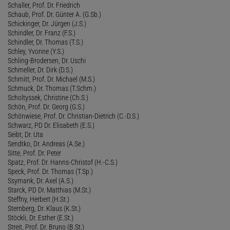
Schaller, Prof. Dr. Friedrich
Schaub, Prof. Dr. Günter A. (G.Sb.)
Schickinger, Dr. Jürgen (J.S.)
Schindler, Dr. Franz (F.S.)
Schindler, Dr. Thomas (T.S.)
Schley, Yvonne (Y.S.)
Schling-Brodersen, Dr. Uschi
Schmeller, Dr. Dirk (D.S.)
Schmitt, Prof. Dr. Michael (M.S.)
Schmuck, Dr. Thomas (T.Schm.)
Scholtyssek, Christine (Ch.S.)
Schön, Prof. Dr. Georg (G.S.)
Schönwiese, Prof. Dr. Christian-Dietrich (C.-D.S.)
Schwarz, PD Dr. Elisabeth (E.S.)
Seibt, Dr. Uta
Sendtko, Dr. Andreas (A.Se.)
Sitte, Prof. Dr. Peter
Spatz, Prof. Dr. Hanns-Christof (H.-C.S.)
Speck, Prof. Dr. Thomas (T.Sp.)
Ssymank, Dr. Axel (A.S.)
Starck, PD Dr. Matthias (M.St.)
Steffny, Herbert (H.St.)
Sternberg, Dr. Klaus (K.St.)
Stöckli, Dr. Esther (E.St.)
Streit, Prof. Dr. Bruno (B.St.)