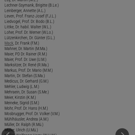
Lechner-Ssymank, Brigitte (B.Le.)
Leinberger, Annette (A.L.)
Leven, Prof. Franz-Josef (F.J.L.)
Liedvogel, Prof. Dr. Bodo (B.L.)
Littke, Dr. habil. Walter (W.L.)
Loher, Prof. Dr. Werner (W.Lo.)
Lützenkirchen, Dr. Günter (G.L.)
Mack
, Dr. Frank (F.M.)
Mahner, Dr. Martin (M.Ma.)
Maier, PD Dr. Rainer (R.M.)
Maier, Prof. Dr. Uwe (U.M.)
Marksitzer, Dr. René (R.Ma.)
Markus, Prof. Dr. Mario (M.M.)
Martin, Dr. Stefan (S.Ma.)
Medicus, Dr. Gerhard (G.M.)
Mehler, Ludwig (L.M.)
Mehraein, Dr. Susan (S.Me.)
Meier, Kirstin (K.M.)
Meineke, Sigrid (S.M.)
Mohr, Prof. Dr. Hans (H.M.)
Mosbrugger, Prof. Dr. Volker (V.M.)
Mühlhäusler, Andrea (A.M.)
Müller, Dr. Ralph (R.Mü.)
Müller, Ulrich (U.Mü.)