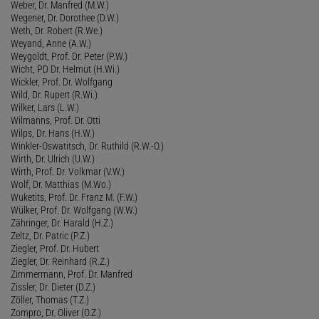
Weber, Dr. Manfred (M.W.)
Wegener, Dr. Dorothee (D.W.)
Weth, Dr. Robert (R.We.)
Weyand, Anne (A.W.)
Weygoldt, Prof. Dr. Peter (P.W.)
Wicht, PD Dr. Helmut (H.Wi.)
Wickler, Prof. Dr. Wolfgang
Wild, Dr. Rupert (R.Wi.)
Wilker, Lars (L.W.)
Wilmanns, Prof. Dr. Otti
Wilps, Dr. Hans (H.W.)
Winkler-Oswatitsch, Dr. Ruthild (R.W.-O.)
Wirth, Dr. Ulrich (U.W.)
Wirth, Prof. Dr. Volkmar (V.W.)
Wolf, Dr. Matthias (M.Wo.)
Wuketits, Prof. Dr. Franz M. (F.W.)
Wülker, Prof. Dr. Wolfgang (W.W.)
Zähringer, Dr. Harald (H.Z.)
Zeltz, Dr. Patric (P.Z.)
Ziegler, Prof. Dr. Hubert
Ziegler, Dr. Reinhard (R.Z.)
Zimmermann, Prof. Dr. Manfred
Zissler, Dr. Dieter (D.Z.)
Zöller, Thomas (T.Z.)
Zompro, Dr. Oliver (O.Z.)