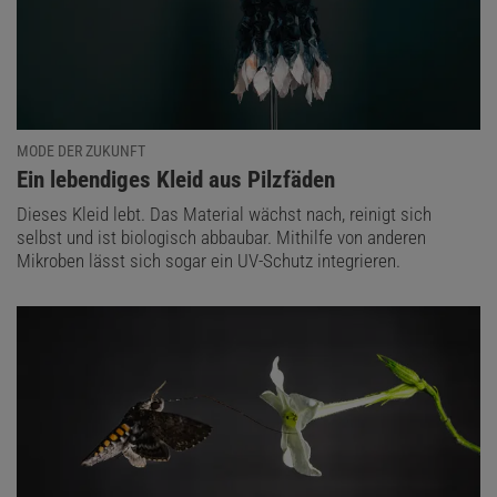
MODE DER ZUKUNFT
:
Ein lebendiges Kleid aus Pilzfäden
Dieses Kleid lebt. Das Material wächst nach, reinigt sich
selbst und ist biologisch abbaubar. Mithilfe von anderen
Mikroben lässt sich sogar ein UV-Schutz integrieren.