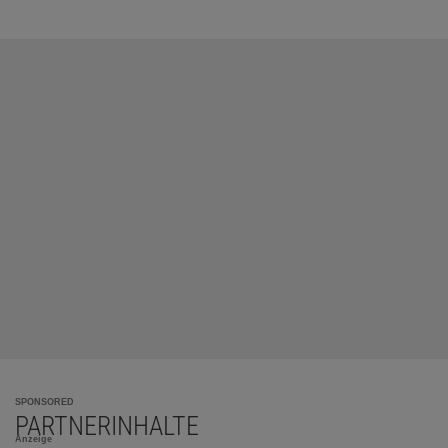
SPONSORED
PARTNERINHALTE
Anzeige