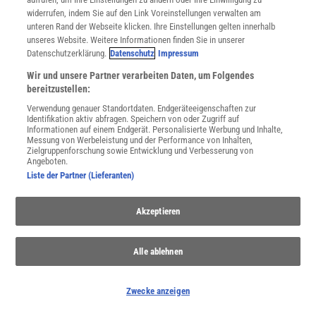
widerrufen, indem Sie auf den Link Voreinstellungen verwalten am
unteren Rand der Webseite klicken. Ihre Einstellungen gelten innerhalb
unseres Website. Weitere Informationen finden Sie in unserer
Datenschutzerklärung.
Datenschutz
Impressum
Wir und unsere Partner verarbeiten Daten, um Folgendes
WEITERE NEUERSCHEINUNGEN
SPEKTRUM SHOP
bereitzustellen:
Verwendung genauer Standortdaten. Endgeräteeigenschaften zur
Identifikation aktiv abfragen. Speichern von oder Zugriff auf
Informationen auf einem Endgerät. Personalisierte Werbung und Inhalte,
Spektrum
.de-Newsletter abonnieren
Messung von Werbeleistung und der Performance von Inhalten,
Zielgruppenforschung sowie Entwicklung und Verbesserung von
Angeboten.
JETZT ANMELDEN!
Liste der Partner (Lieferanten)
Sie können unsere Newsletter jederzeit wieder abbestellen. Infos zu unserem Umgang
mit Ihren personenbezogenen Daten finden Sie in unserer
Datenschutzerklärung
.
Akzeptieren
Alle ablehnen
SERVICES
Newsletter
Zwecke anzeigen
Kontakt
Spektrum Shop