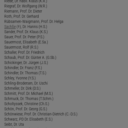
Riede, Dr. habil. Klaus (K.R.)
Riegraf, Dr. Wolfgang (W.R.)
Riemann, Prof. Dr. Dieter
Roth, Prof. Dr. Gerhard
Rübsamen-Waigmann, Prof. Dr. Helga
Sachße
(†), Dr. Hanns (H.S.)
Sander, Prof. Dr. Klaus (K.S.)
Sauer, Prof. Dr. Peter (P.S.)
Sauermost, Elisabeth (E.Sa.)
Sauermost, Rolf (R.S.)
Schaller, Prof. Dr. Friedrich
Schaub, Prof. Dr. Günter A. (G.Sb.)
Schickinger, Dr. Jürgen (J.S.)
Schindler, Dr. Franz (F.S.)
Schindler, Dr. Thomas (T.S.)
Schley, Yvonne (Y.S.)
Schling-Brodersen, Dr. Uschi
Schmeller, Dr. Dirk (D.S.)
Schmitt, Prof. Dr. Michael (M.S.)
Schmuck, Dr. Thomas (T.Schm.)
Scholtyssek, Christine (Ch.S.)
Schön, Prof. Dr. Georg (G.S.)
Schönwiese, Prof. Dr. Christian-Dietrich (C.-D.S.)
Schwarz, PD Dr. Elisabeth (E.S.)
Seibt, Dr. Uta