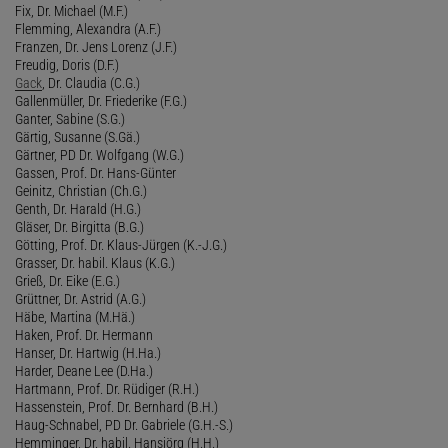
Fix, Dr. Michael (M.F.)
Flemming, Alexandra (A.F.)
Franzen, Dr. Jens Lorenz (J.F.)
Freudig, Doris (D.F.)
Gack
, Dr. Claudia (C.G.)
Gallenmüller, Dr. Friederike (F.G.)
Ganter, Sabine (S.G.)
Gärtig, Susanne (S.Gä.)
Gärtner, PD Dr. Wolfgang (W.G.)
Gassen, Prof. Dr. Hans-Günter
Geinitz, Christian (Ch.G.)
Genth, Dr. Harald (H.G.)
Gläser, Dr. Birgitta (B.G.)
Götting, Prof. Dr. Klaus-Jürgen (K.-J.G.)
Grasser, Dr. habil. Klaus (K.G.)
Grieß, Dr. Eike (E.G.)
Grüttner, Dr. Astrid (A.G.)
Häbe, Martina (M.Hä.)
Haken, Prof. Dr. Hermann
Hanser, Dr. Hartwig (H.Ha.)
Harder, Deane Lee (D.Ha.)
Hartmann, Prof. Dr. Rüdiger (R.H.)
Hassenstein, Prof. Dr. Bernhard (B.H.)
Haug-Schnabel, PD Dr. Gabriele (G.H.-S.)
Hemminger, Dr. habil. Hansjörg (H.H.)