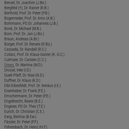
Bensel, Dr. Joachim (J.Be.)
Bergfeld (†), Dr. Rainer (R.B.)
Berthold, Prof. Dr. Peter (P.B.)
Bogenrieder, Prof. Dr. Arno (A.B.)
Bohrmann, PD Dr. Johannes (J.B.)
Bonk, Dr. Michael (M.B.)
Born, Prof. Dr. Jan (J.Bo.)
Braun, Andreas (A.Br.)
Bürger, Prof. Dr. Renate (R.Bü.)
Cassada, Dr. Randall (R.C.)
Collatz, Prof. Dr. Klaus-Günter (K.-G.C.)
Culmsee, Dr. Carsten (C.C.)
Drews
, Dr. Martina (M.D.)
Drossé, Inke (I.D.)
Duell-Pfaff, Dr. Nixe (N.D.)
Duffner, Dr. Klaus (K.D.)
Eibl-Eibesfeldt, Prof. Dr. Irenäus (I.E.)
Eisenhaber, Dr. Frank (F.E.)
Emschermann, Dr. Peter (P.E.)
Engelbrecht, Beate (B.E.)
Engeser, PD Dr. Theo (T.E.)
Eurich, Dr. Christian (C.E.)
Ewig, Bettina (B.Ew.)
Fässler, Dr. Peter (P.F.)
Fehrenbach, Dr. Heinz (H.F.)