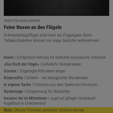
INSEKTEN-GERUCHSSINN
:
Feine Nasen an den Flügeln
Schmetterlingsflügel sind mehr als Flugorgane: Beim
Tabakschwärmer können sie sogar Gerüche wahrnehmen.
Inseln
| Erfolgreiche Rettung für bedrohte europäische Schnecke
»Das Buch der Vögel«
| Gefiederte Wunderwesen
Ozeane
| Totgesagte Riffe leben länger
Körpersäfte
| Schleim – ein biologisches Wunderwerk
In eigener Sache
| Podcasts aus dem Spektrum-Universum
Rückenlage
| Entspannung für Walmütter
Invasive Art im Mittelmeer
| Jagd auf giftigen Hasenkopf-
Kugelfisch in Griechenland
Wale
| Warum Pottwale senkrecht schlafen können