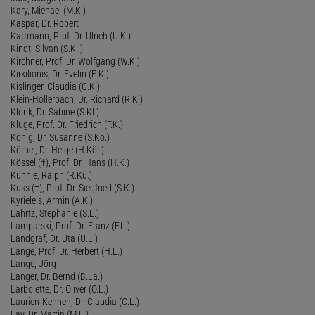
Kary, Michael (M.K.)
Kaspar, Dr. Robert
Kattmann, Prof. Dr. Ulrich (U.K.)
Kindt, Silvan (S.Ki.)
Kirchner, Prof. Dr. Wolfgang (W.K.)
Kirkilionis, Dr. Evelin (E.K.)
Kislinger, Claudia (C.K.)
Klein-Hollerbach, Dr. Richard (R.K.)
Klonk, Dr. Sabine (S.Kl.)
Kluge, Prof. Dr. Friedrich (F.K.)
König, Dr. Susanne (S.Kö.)
Körner, Dr. Helge (H.Kör.)
Kössel (†), Prof. Dr. Hans (H.K.)
Kühnle, Ralph (R.Kü.)
Kuss (†), Prof. Dr. Siegfried (S.K.)
Kyrieleis, Armin (A.K.)
Lahrtz, Stephanie (S.L.)
Lamparski, Prof. Dr. Franz (F.L.)
Landgraf, Dr. Uta (U.L.)
Lange, Prof. Dr. Herbert (H.L.)
Lange, Jörg
Langer, Dr. Bernd (B.La.)
Larbolette, Dr. Oliver (O.L.)
Laurien-Kehnen, Dr. Claudia (C.L.)
Lay, Dr. Martin (M.L.)