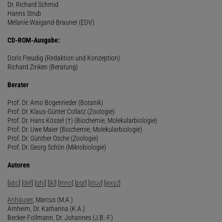
Dr. Richard Schmid
Hanns Strub
Melanie Waigand-Brauner (EDV)
CD-ROM-Ausgabe:
Doris Freudig (Redaktion und Konzeption)
Richard Zinken (Beratung)
Berater
Prof. Dr. Arno Bogenrieder (Botanik)
Prof. Dr. Klaus-Günter Collatz (Zoologie)
Prof. Dr. Hans Kössel (†) (Biochemie, Molekularbiologie)
Prof. Dr. Uwe Maier (Biochemie, Molekularbiologie)
Prof. Dr. Günther Osche (Zoologie)
Prof. Dr. Georg Schön (Mikrobiologie)
Autoren
[
abc
] [
def
] [
ghi
] [
jkl
] [
mno
] [
pqr
] [
stuv
] [
wxyz
]
Anhäuser
, Marcus (M.A.)
Arnheim, Dr. Katharina (K.A.)
Becker-Follmann, Dr. Johannes (J.B.-F.)