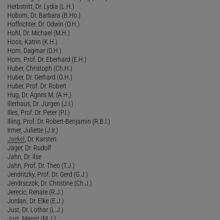
Herbstritt, Dr. Lydia (L.H.)
Hobom, Dr. Barbara (B.Ho.)
Hoffrichter, Dr. Odwin (O.H.)
Hohl, Dr. Michael (M.H.)
Hoos, Katrin (K.H.)
Horn, Dagmar (D.H.)
Horn, Prof. Dr. Eberhard (E.H.)
Huber, Christoph (Ch.H.)
Huber, Dr. Gerhard (G.H.)
Huber, Prof. Dr. Robert
Hug, Dr. Agnes M. (A.H.)
Illerhaus, Dr. Jürgen (J.I.)
Illes, Prof. Dr. Peter (P.I.)
Illing, Prof. Dr. Robert-Benjamin (R.B.I.)
Irmer, Juliette (J.Ir.)
Jaekel
, Dr. Karsten
Jäger, Dr. Rudolf
Jahn, Dr. Ilse
Jahn, Prof. Dr. Theo (T.J.)
Jendritzky, Prof. Dr. Gerd (G.J.)
Jendrsczok, Dr. Christine (Ch.J.)
Jerecic, Renate (R.J.)
Jordan, Dr. Elke (E.J.)
Just, Dr. Lothar (L.J.)
Just, Margit (M.J.)