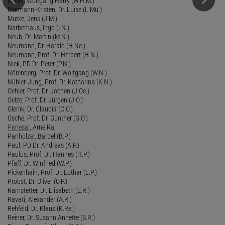
Müller, Wolfgang Harry (W.H.M.)
Murmann-Kristen, Dr. Luise (L.Mu.)
Mutke, Jens (J.M.)
Narberhaus, Ingo (I.N.)
Neub, Dr. Martin (M.N.)
Neumann, Dr. Harald (H.Ne.)
Neumann, Prof. Dr. Herbert (H.N.)
Nick, PD Dr. Peter (P.N.)
Nörenberg, Prof. Dr. Wolfgang (W.N.)
Nübler-Jung, Prof. Dr. Katharina (K.N.)
Oehler, Prof. Dr. Jochen (J.Oe.)
Oelze, Prof. Dr. Jürgen (J.O.)
Olenik, Dr. Claudia (C.O.)
Osche, Prof. Dr. Günther (G.O.)
Panesar
, Arne Raj
Panholzer, Bärbel (B.P.)
Paul, PD Dr. Andreas (A.P.)
Paulus, Prof. Dr. Hannes (H.P.)
Pfaff, Dr. Winfried (W.P.)
Pickenhain, Prof. Dr. Lothar (L.P.)
Probst, Dr. Oliver (O.P.)
Ramstetter, Dr. Elisabeth (E.R.)
Ravati, Alexander (A.R.)
Rehfeld, Dr. Klaus (K.Re.)
Reiner, Dr. Susann Annette (S.R.)