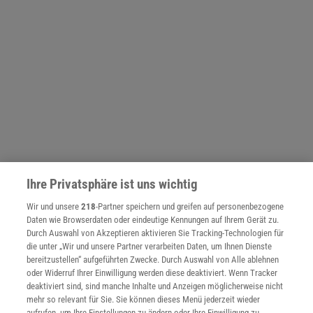
Ihre Privatsphäre ist uns wichtig
Wir und unsere
218
-Partner speichern und greifen auf personenbezogene
Daten wie Browserdaten oder eindeutige Kennungen auf Ihrem Gerät zu.
NACH OBEN
Durch Auswahl von Akzeptieren aktivieren Sie Tracking-Technologien für
die unter „Wir und unsere Partner verarbeiten Daten, um Ihnen Dienste
bereitzustellen“ aufgeführten Zwecke. Durch Auswahl von Alle ablehnen
oder Widerruf Ihrer Einwilligung werden diese deaktiviert. Wenn Tracker
Für Sie im Spektrum-Shop und am Kiosk:
deaktiviert sind, sind manche Inhalte und Anzeigen möglicherweise nicht
mehr so relevant für Sie. Sie können dieses Menü jederzeit wieder
aufrufen, um Ihre Einstellungen zu ändern oder Ihre Einwilligung zu