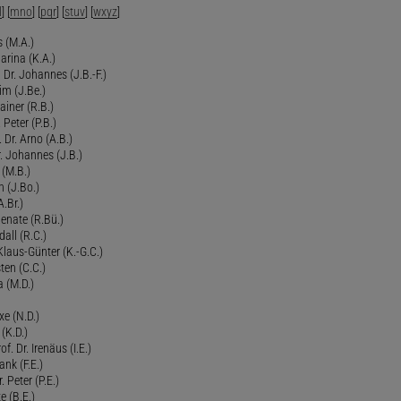
l
] [
mno
] [
pqr
] [
stuv
] [
wxyz
]
 (M.A.)
arina (K.A.)
Dr. Johannes (J.B.-F.)
im (J.Be.)
Rainer (R.B.)
 Peter (P.B.)
 Dr. Arno (A.B.)
 Johannes (J.B.)
 (M.B.)
n (J.Bo.)
.Br.)
Renate (R.Bü.)
all (R.C.)
 Klaus-Günter (K.-G.C.)
ten (C.C.)
a (M.D.)
xe (N.D.)
 (K.D.)
of. Dr. Irenäus (I.E.)
ank (F.E.)
Peter (P.E.)
e (B.E.)