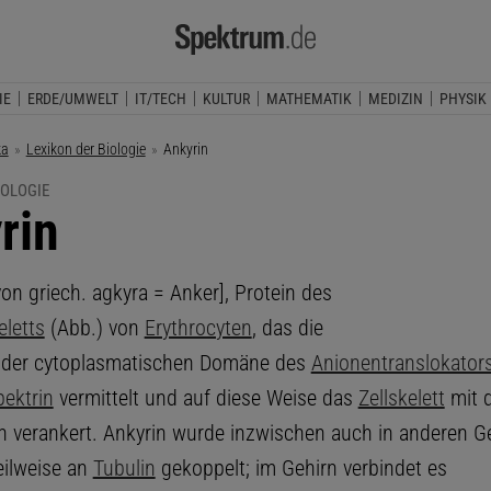
IE
ERDE/UMWELT
IT/TECH
KULTUR
MATHEMATIK
MEDIZIN
PHYSIK
ka
Lexikon der Biologie
Aktuelle Seite:
Ankyrin
IOLOGIE
rin
on griech. agkyra = Anker], Protein des
letts
(Abb.) von
Erythrocyten
, das die
 der cytoplasmatischen Domäne des
Anionentranslokator
pektrin
vermittelt und auf diese Weise das
Zellskelett
mit 
 verankert. Ankyrin wurde inzwischen auch in anderen 
eilweise an
Tubulin
gekoppelt; im Gehirn verbindet es