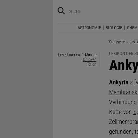
ASTRONOMIE
BIOLOGIE
CHEM
Startseite
Lexi
LEXIKON DER B
Lesedauer ca. 1 Minute
:
Anky
Drucken
Teilen
Ankyr
i
n
s
[v
Membranske
Verbindung
Kette von
S
Zellmembran
gefunden, t