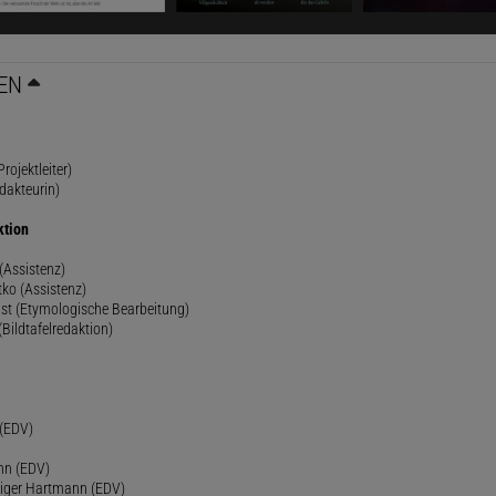
EN
rojektleiter)
dakteurin)
ktion
(Assistenz)
ko (Assistenz)
st (Etymologische Bearbeitung)
(Bildtafelredaktion)
h
 (EDV)
nn (EDV)
diger Hartmann (EDV)