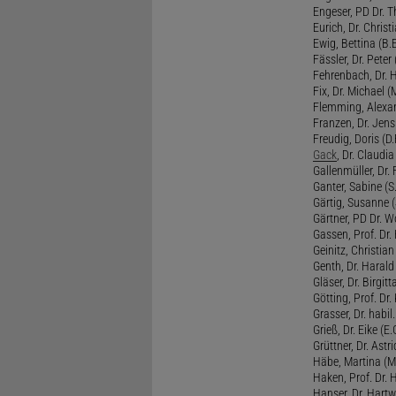
Engeser, PD Dr. Th
Eurich, Dr. Christi
Ewig, Bettina (B.
Fässler, Dr. Peter (
Fehrenbach, Dr. H
Fix, Dr. Michael (M
Flemming, Alexan
Franzen, Dr. Jens 
Freudig, Doris (D.F
Gack
, Dr. Claudia
Gallenmüller, Dr. F
Ganter, Sabine (S.
Gärtig, Susanne (
Gärtner, PD Dr. W
Gassen, Prof. Dr
Geinitz, Christian
Genth, Dr. Harald
Gläser, Dr. Birgitt
Götting, Prof. Dr.
Grasser, Dr. habil
Grieß, Dr. Eike (E.
Grüttner, Dr. Astri
Häbe, Martina (M
Haken, Prof. Dr.
Hanser, Dr. Hartw