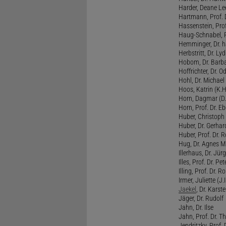
Harder, Deane Lee
Hartmann, Prof. D
Hassenstein, Prof
Haug-Schnabel, PD
Hemminger, Dr. ha
Herbstritt, Dr. Lyd
Hobom, Dr. Barba
Hoffrichter, Dr. O
Hohl, Dr. Michael
Hoos, Katrin (K.H
Horn, Dagmar (D.
Horn, Prof. Dr. Eb
Huber, Christoph 
Huber, Dr. Gerhar
Huber, Prof. Dr. R
Hug, Dr. Agnes M.
Illerhaus, Dr. Jürg
Illes, Prof. Dr. Pete
Illing, Prof. Dr. 
Irmer, Juliette (J.Ir
Jaekel
, Dr. Karst
Jäger, Dr. Rudolf
Jahn, Dr. Ilse
Jahn, Prof. Dr. Th
Jendritzky, Prof. 