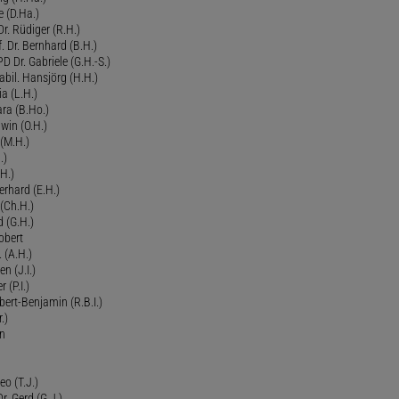
 (D.Ha.)
r. Rüdiger (R.H.)
. Dr. Bernhard (B.H.)
 Dr. Gabriele (G.H.-S.)
bil. Hansjörg (H.H.)
ia (L.H.)
ra (B.Ho.)
dwin (O.H.)
 (M.H.)
.)
H.)
erhard (E.H.)
(Ch.H.)
d (G.H.)
obert
 (A.H.)
en (J.I.)
r (P.I.)
Robert-Benjamin (R.B.I.)
.)
en
eo (T.J.)
Dr. Gerd (G.J.)