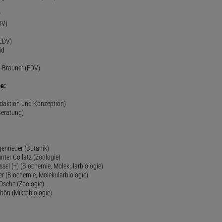
r
DV)
(EDV)
id
-Brauner (EDV)
e:
edaktion und Konzeption)
Beratung)
genrieder (Botanik)
ünter Collatz (Zoologie)
ssel (†) (Biochemie, Molekularbiologie)
er (Biochemie, Molekularbiologie)
 Osche (Zoologie)
chön (Mikrobiologie)