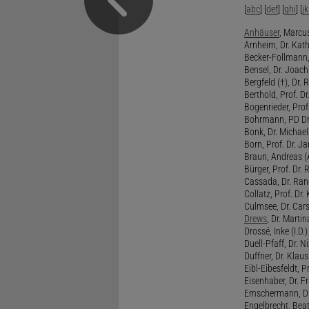
[
abc
] [
def
] [
ghi
] [
jk
Anhäuser
, Marcus
Arnheim, Dr. Kath
Becker-Follmann, 
Bensel, Dr. Joach
Bergfeld (†), Dr. 
Berthold, Prof. Dr.
Bogenrieder, Prof.
Bohrmann, PD Dr.
Bonk, Dr. Michael
Born, Prof. Dr. Ja
Braun, Andreas (A
Bürger, Prof. Dr. 
Cassada, Dr. Rand
Collatz, Prof. Dr.
Culmsee, Dr. Cars
Drews
, Dr. Martin
Drossé, Inke (I.D.)
Duell-Pfaff, Dr. Ni
Duffner, Dr. Klaus
Eibl-Eibesfeldt, Pr
Eisenhaber, Dr. Fr
Emschermann, Dr. 
Engelbrecht, Beat