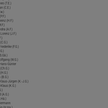
eo (T.E.)
an (C.E.)
Ew.)
P.F.)
einz (H.F.)
.F.)
dra (A.F.)
Lorenz (J.F.)
.)
 (C.G.)
riederike (F.G.)
G.)
S.Gä.)
olfgang (W.G.)
. Hans-Günter
 (Ch.G.)
 (H.G.)
a (B.G.)
 Klaus-Jürgen (K.-J.G.)
. Klaus (K.G.)
G.)
d (A.G.)
.Hä.)
 Hermann
ig (H.Ha.)