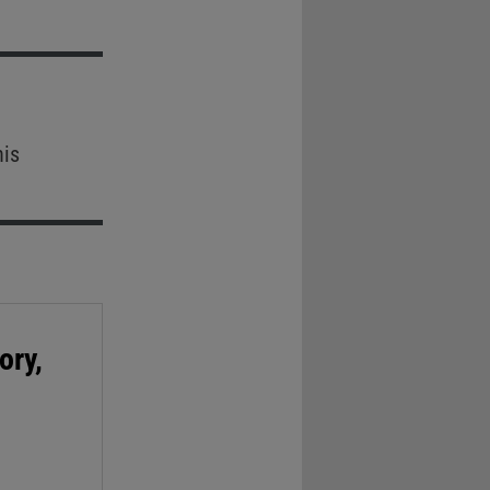
nis
ory,