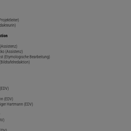
rojektleiter)
dakteurin)
ktion
(Assistenz)
ko (Assistenz)
st (Etymologische Bearbeitung)
(Bildtafelredaktion)
h
 (EDV)
nn (EDV)
diger Hartmann (EDV)
r
DV)
(EDV)