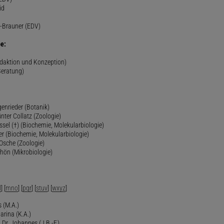
id
-Brauner (EDV)
e:
edaktion und Konzeption)
Beratung)
genrieder (Botanik)
ünter Collatz (Zoologie)
ssel (†) (Biochemie, Molekularbiologie)
er (Biochemie, Molekularbiologie)
 Osche (Zoologie)
chön (Mikrobiologie)
l
] [
mno
] [
pqr
] [
stuv
] [
wxyz
]
 (M.A.)
arina (K.A.)
Dr. Johannes (J.B.-F.)