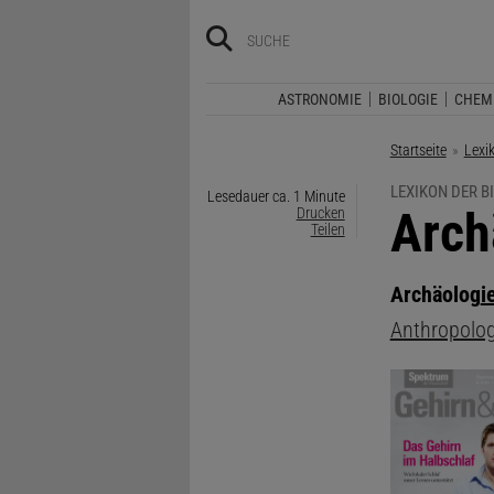
ASTRONOMIE
BIOLOGIE
CHEM
Startseite
Lexi
LEXIKON DER B
Lesedauer ca. 1 Minute
:
Arch
Drucken
Teilen
Archäolog
i
Anthropolog