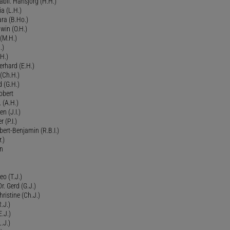
bil. Hansjörg (H.H.)
ia (L.H.)
ra (B.Ho.)
dwin (O.H.)
 (M.H.)
.)
H.)
erhard (E.H.)
(Ch.H.)
d (G.H.)
obert
 (A.H.)
en (J.I.)
r (P.I.)
Robert-Benjamin (R.B.I.)
.)
en
eo (T.J.)
Dr. Gerd (G.J.)
ristine (Ch.J.)
.J.)
E.J.)
.J.)