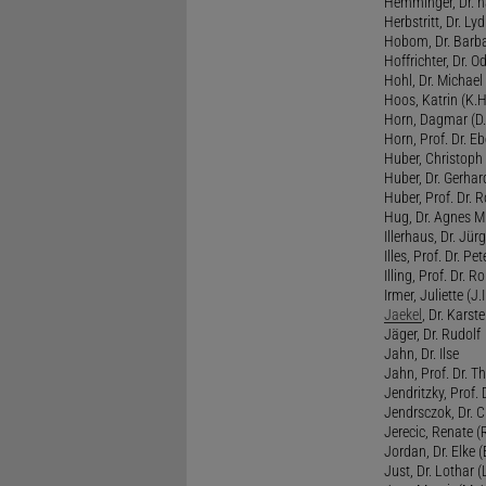
Hemminger, Dr. ha
Herbstritt, Dr. Lyd
Hobom, Dr. Barba
Hoffrichter, Dr. O
Hohl, Dr. Michael
Hoos, Katrin (K.H
Horn, Dagmar (D.
Horn, Prof. Dr. Eb
Huber, Christoph 
Huber, Dr. Gerhar
Huber, Prof. Dr. R
Hug, Dr. Agnes M.
Illerhaus, Dr. Jürg
Illes, Prof. Dr. Pete
Illing, Prof. Dr. 
Irmer, Juliette (J.Ir
Jaekel
, Dr. Karst
Jäger, Dr. Rudolf
Jahn, Dr. Ilse
Jahn, Prof. Dr. Th
Jendritzky, Prof. 
Jendrsczok, Dr. Ch
Jerecic, Renate (R
Jordan, Dr. Elke (
Just, Dr. Lothar (L