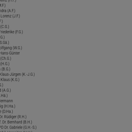
.F.)
dra (A.F.)
Lorenz (J.F.)
.)
 (C.G.)
riederike (F.G.)
G.)
S.Gä.)
olfgang (W.G.)
. Hans-Günter
 (Ch.G.)
 (H.G.)
a (B.G.)
 Klaus-Jürgen (K.-J.G.)
. Klaus (K.G.)
G.)
d (A.G.)
.Hä.)
 Hermann
ig (H.Ha.)
 (D.Ha.)
r. Rüdiger (R.H.)
. Dr. Bernhard (B.H.)
 Dr. Gabriele (G.H.-S.)