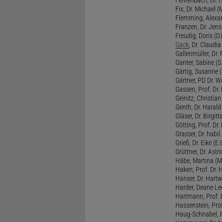
Fix, Dr. Michael (M
Flemming, Alexan
Franzen, Dr. Jens 
Freudig, Doris (D.F
Gack
, Dr. Claudia
Gallenmüller, Dr. F
Ganter, Sabine (S.
Gärtig, Susanne (
Gärtner, PD Dr. W
Gassen, Prof. Dr
Geinitz, Christian
Genth, Dr. Harald
Gläser, Dr. Birgitt
Götting, Prof. Dr.
Grasser, Dr. habil
Grieß, Dr. Eike (E.
Grüttner, Dr. Astri
Häbe, Martina (M
Haken, Prof. Dr.
Hanser, Dr. Hartw
Harder, Deane Lee
Hartmann, Prof. D
Hassenstein, Prof
Haug-Schnabel, PD