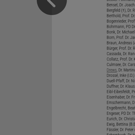
Bensel, Dr. Joach
Bergfeld (†), Dr. 
Berthold, Prof. Dr.
Bogenrieder, Prof.
Bohrmann, PD Dr.
Bonk, Dr. Michael
Born, Prof. Dr. Ja
Braun, Andreas (A
Bürger, Prof. Dr. 
Cassada, Dr. Rand
Collatz, Prof. Dr.
Culmsee, Dr. Cars
Drews
, Dr. Martin
Drossé, Inke (I.D.)
Duell-Pfaff, Dr. Ni
Duffner, Dr. Klaus
Eibl-Eibesfeldt, Pr
Eisenhaber, Dr. Fr
Emschermann, Dr. 
Engelbrecht, Beat
Engeser, PD Dr. Th
Eurich, Dr. Christi
Ewig, Bettina (B.
Fässler, Dr. Peter (
Fehrenbach, Dr. H