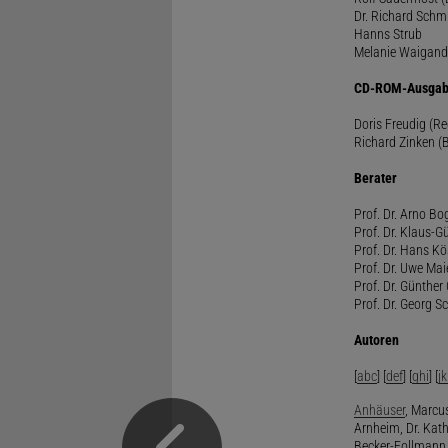
Dr. Richard Schm
Hanns Strub
Melanie Waigand
CD-ROM-Ausgab
Doris Freudig (R
Richard Zinken (
Berater
Prof. Dr. Arno Bo
Prof. Dr. Klaus-G
Prof. Dr. Hans Kö
Prof. Dr. Uwe Mai
Prof. Dr. Günther
Prof. Dr. Georg S
Autoren
[
abc
] [
def
] [
ghi
] [
jk
Anhäuser
, Marcus
Arnheim, Dr. Kath
Becker-Follmann, 