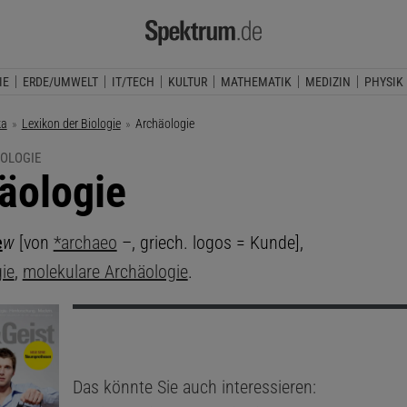
IE
ERDE/UMWELT
IT/TECH
KULTUR
MATHEMATIK
MEDIZIN
PHYSIK
ka
Lexikon der Biologie
Aktuelle Seite:
Archäologie
IOLOGIE
äologie
e
w
[von
*archaeo
–, griech. logos = Kunde],
ie
,
molekulare Archäologie
.
Das könnte Sie auch interessieren: