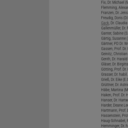
Fix, Dr. Michael (M
Flemming, Alexan
Franzen, Dr. Jens 
Freudig, Doris (D.F
Gack
, Dr. Claudia
Gallenmüller, Dr. F
Ganter, Sabine (S.
Gärtig, Susanne (
Gärtner, PD Dr. W
Gassen, Prof. Dr
Geinitz, Christian
Genth, Dr. Harald
Gläser, Dr. Birgitt
Götting, Prof. Dr.
Grasser, Dr. habil
Grieß, Dr. Eike (E.
Grüttner, Dr. Astri
Häbe, Martina (M
Haken, Prof. Dr.
Hanser, Dr. Hartw
Harder, Deane Lee
Hartmann, Prof. D
Hassenstein, Prof
Haug-Schnabel, PD
Hemminger, Dr. ha