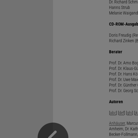
Dr. Richard Schm
Hanns Strub
Melanie Waigand
CD-ROM-Ausgab
Doris Freudig (R
Richard Zinken (
Berater
Prof. Dr. Arno Bo
Prof. Dr. Klaus-G
Prof. Dr. Hans Kö
Prof. Dr. Uwe Mai
Prof. Dr. Günther
Prof. Dr. Georg S
Autoren
[
abc
] [
def
] [
ghi
] [
jk
Anhäuser
, Marcus
Arnheim, Dr. Kath
Becker-Follmann, 