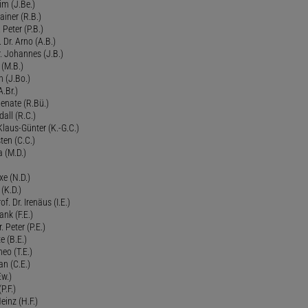
im (J.Be.)
Rainer (R.B.)
 Peter (P.B.)
 Dr. Arno (A.B.)
 Johannes (J.B.)
 (M.B.)
n (J.Bo.)
.Br.)
Renate (R.Bü.)
all (R.C.)
 Klaus-Günter (K.-G.C.)
ten (C.C.)
a (M.D.)
xe (N.D.)
 (K.D.)
of. Dr. Irenäus (I.E.)
ank (F.E.)
Peter (P.E.)
e (B.E.)
eo (T.E.)
an (C.E.)
Ew.)
P.F.)
einz (H.F.)