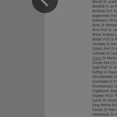
Bensel, Dr. Joach
Bergfeld (†), Dr. 
Berthold, Prof. Dr.
Bogenrieder, Prof.
Bohrmann, PD Dr.
Bonk, Dr. Michael
Born, Prof. Dr. Ja
Braun, Andreas (A
Bürger, Prof. Dr. 
Cassada, Dr. Rand
Collatz, Prof. Dr.
Culmsee, Dr. Cars
Drews
, Dr. Martin
Drossé, Inke (I.D.)
Duell-Pfaff, Dr. Ni
Duffner, Dr. Klaus
Eibl-Eibesfeldt, Pr
Eisenhaber, Dr. Fr
Emschermann, Dr. 
Engelbrecht, Beat
Engeser, PD Dr. Th
Eurich, Dr. Christi
Ewig, Bettina (B.
Fässler, Dr. Peter (
Fehrenbach, Dr. H