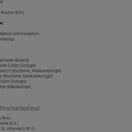
id
-Brauner (EDV)
e:
edaktion und Konzeption)
Beratung)
genrieder (Botanik)
ünter Collatz (Zoologie)
ssel (†) (Biochemie, Molekularbiologie)
er (Biochemie, Molekularbiologie)
 Osche (Zoologie)
chön (Mikrobiologie)
l
] [
mno
] [
pqr
] [
stuv
] [
wxyz
]
 (M.A.)
arina (K.A.)
Dr. Johannes (J.B.-F.)