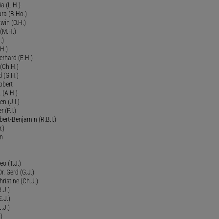
ia (L.H.)
ra (B.Ho.)
dwin (O.H.)
 (M.H.)
.)
H.)
erhard (E.H.)
(Ch.H.)
d (G.H.)
obert
 (A.H.)
en (J.I.)
r (P.I.)
Robert-Benjamin (R.B.I.)
.)
en
eo (T.J.)
Dr. Gerd (G.J.)
ristine (Ch.J.)
.J.)
E.J.)
.J.)
)