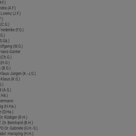
.F.)
dra (A.F.)
Lorenz (J.F.)
.)
 (C.G.)
riederike (F.G.)
G.)
S.Gä.)
olfgang (W.G.)
. Hans-Günter
 (Ch.G.)
 (H.G.)
a (B.G.)
 Klaus-Jürgen (K.-J.G.)
. Klaus (K.G.)
G.)
d (A.G.)
.Hä.)
 Hermann
ig (H.Ha.)
 (D.Ha.)
r. Rüdiger (R.H.)
. Dr. Bernhard (B.H.)
 Dr. Gabriele (G.H.-S.)
bil. Hansjörg (H.H.)