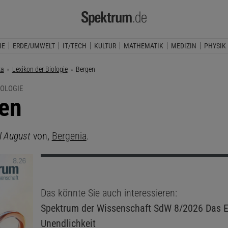
IE
ERDE/UMWELT
IT/TECH
KULTUR
MATHEMATIK
MEDIZIN
PHYSIK
ka
Lexikon der Biologie
Aktuelle Seite:
Bergen
IOLOGIE
en
l August
von,
Bergenia
.
Das könnte Sie auch interessieren:
Spektrum der Wissenschaft
SdW 8/2026 Das E
Unendlichkeit