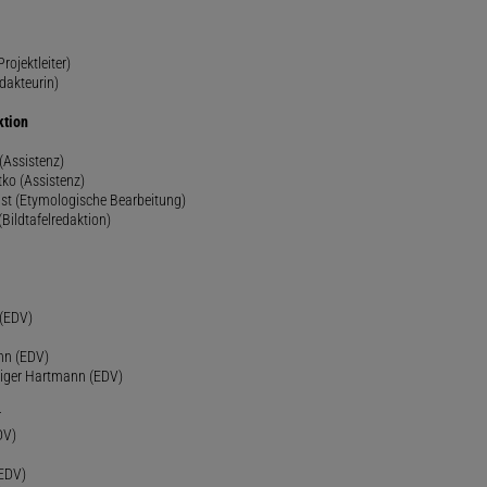
rojektleiter)
dakteurin)
ktion
(Assistenz)
ko (Assistenz)
st (Etymologische Bearbeitung)
(Bildtafelredaktion)
h
 (EDV)
nn (EDV)
diger Hartmann (EDV)
r
DV)
(EDV)