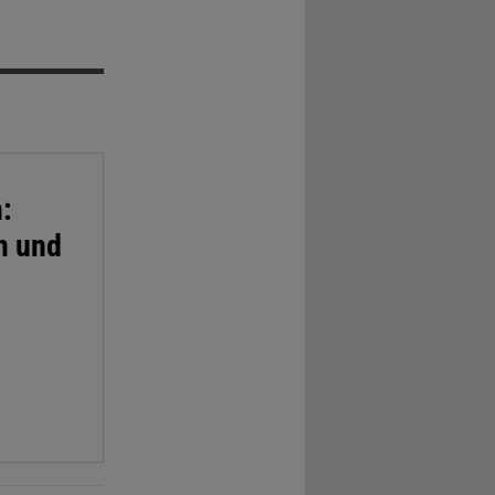
:
n und