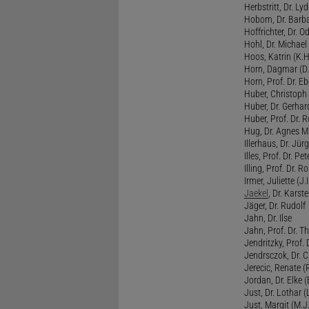
Herbstritt, Dr. Lyd
Hobom, Dr. Barba
Hoffrichter, Dr. O
Hohl, Dr. Michael
Hoos, Katrin (K.H
Horn, Dagmar (D.
Horn, Prof. Dr. Eb
Huber, Christoph 
Huber, Dr. Gerhar
Huber, Prof. Dr. R
Hug, Dr. Agnes M.
Illerhaus, Dr. Jürg
Illes, Prof. Dr. Pete
Illing, Prof. Dr. 
Irmer, Juliette (J.Ir
Jaekel
, Dr. Karst
Jäger, Dr. Rudolf
Jahn, Dr. Ilse
Jahn, Prof. Dr. Th
Jendritzky, Prof. 
Jendrsczok, Dr. Ch
Jerecic, Renate (R
Jordan, Dr. Elke (
Just, Dr. Lothar (L
Just, Margit (M.J.