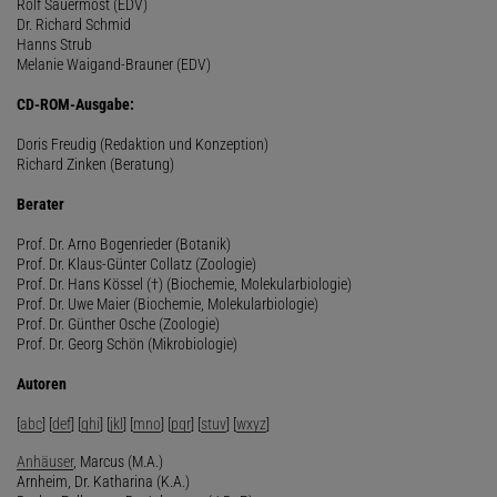
Rolf Sauermost (EDV)
Dr. Richard Schmid
Hanns Strub
Melanie Waigand-Brauner (EDV)
CD-ROM-Ausgabe:
Doris Freudig (Redaktion und Konzeption)
Richard Zinken (Beratung)
Berater
Prof. Dr. Arno Bogenrieder (Botanik)
Prof. Dr. Klaus-Günter Collatz (Zoologie)
Prof. Dr. Hans Kössel (†) (Biochemie, Molekularbiologie)
Prof. Dr. Uwe Maier (Biochemie, Molekularbiologie)
Prof. Dr. Günther Osche (Zoologie)
Prof. Dr. Georg Schön (Mikrobiologie)
Autoren
[
abc
] [
def
] [
ghi
] [
jkl
] [
mno
] [
pqr
] [
stuv
] [
wxyz
]
Anhäuser
, Marcus (M.A.)
Arnheim, Dr. Katharina (K.A.)