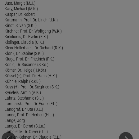
Just, Margit (M.J.)
Kary, Michael (M.K.)
Kaspar, Dr. Robert
Kattmann, Prof. Dr. Ulrich (U.K.)
Kindt, Silvan (S.Ki.)
Kirchner, Prof. Dr. Wolfgang (W.K.)
Kirkilionis, Dr. Evelin (E.K.)
Kislinger, Claudia (C.K.)
Klein-Hollerbach, Dr. Richard (R.K.)
Klonk, Dr. Sabine (S.Kl.)
Kluge, Prof. Dr. Friedrich (F.K.)
König, Dr. Susanne (S.Kö.)
Körner, Dr. Helge (H.Kör.)
Kössel (†), Prof. Dr. Hans (H.K.)
Kühnle, Ralph (R.Kü.)
Kuss (†), Prof. Dr. Siegfried (S.K.)
Kyrieleis, Armin (A.K.)
Lahrtz, Stephanie (S.L.)
Lamparski, Prof. Dr. Franz (F.L.)
Landgraf, Dr. Uta (U.L.)
Lange, Prof. Dr. Herbert (H.L.)
Lange, Jörg
Langer, Dr. Bernd (B.La.)
Larbolette, Dr. Oliver (O.L.)
Laurien-Kehnen, Dr. Claudia (C.L.)