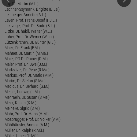
Lay, Dr. Martin (M.L.)
Lechner-Ssymank, Brigitte (B.Le.)
Leinberger, Annette (A.L.)
Leven, Prof. Franz-Josef (F.J.L.)
Liedvogel, Prof. Dr. Bodo (B.L.)
Littke, Dr. habil. Walter (W.L.)
Loher, Prof. Dr. Werner (W.Lo.)
Lützenkirchen, Dr. Günter (G.L.)
Mack
, Dr. Frank (F.M.)
Mahner, Dr. Martin (M.Ma.)
Maier, PD Dr. Rainer (R.M.)
Maier, Prof. Dr. Uwe (U.M.)
Marksitzer, Dr. René (R.Ma.)
Markus, Prof. Dr. Mario (M.M.)
Martin, Dr. Stefan (S.Ma.)
Medicus, Dr. Gerhard (G.M.)
Mehler, Ludwig (L.M.)
Mehraein, Dr. Susan (S.Me.)
Meier, Kirstin (K.M.)
Meineke, Sigrid (S.M.)
Mohr, Prof. Dr. Hans (H.M.)
Mosbrugger, Prof. Dr. Volker (V.M.)
Mühlhäusler, Andrea (A.M.)
Müller, Dr. Ralph (R.Mü.)
Müller, Ulrich (U.Mü.)