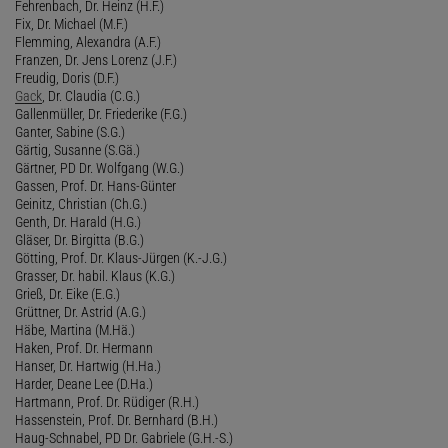
Fehrenbach, Dr. Heinz (H.F.)
Fix, Dr. Michael (M.F.)
Flemming, Alexandra (A.F.)
Franzen, Dr. Jens Lorenz (J.F.)
Freudig, Doris (D.F.)
Gack
, Dr. Claudia (C.G.)
Gallenmüller, Dr. Friederike (F.G.)
Ganter, Sabine (S.G.)
Gärtig, Susanne (S.Gä.)
Gärtner, PD Dr. Wolfgang (W.G.)
Gassen, Prof. Dr. Hans-Günter
Geinitz, Christian (Ch.G.)
Genth, Dr. Harald (H.G.)
Gläser, Dr. Birgitta (B.G.)
Götting, Prof. Dr. Klaus-Jürgen (K.-J.G.)
Grasser, Dr. habil. Klaus (K.G.)
Grieß, Dr. Eike (E.G.)
Grüttner, Dr. Astrid (A.G.)
Häbe, Martina (M.Hä.)
Haken, Prof. Dr. Hermann
Hanser, Dr. Hartwig (H.Ha.)
Harder, Deane Lee (D.Ha.)
Hartmann, Prof. Dr. Rüdiger (R.H.)
Hassenstein, Prof. Dr. Bernhard (B.H.)
Haug-Schnabel, PD Dr. Gabriele (G.H.-S.)