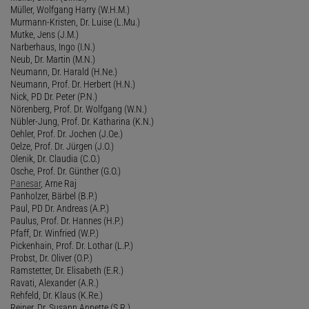
Müller, Wolfgang Harry (W.H.M.)
Murmann-Kristen, Dr. Luise (L.Mu.)
Mutke, Jens (J.M.)
Narberhaus, Ingo (I.N.)
Neub, Dr. Martin (M.N.)
Neumann, Dr. Harald (H.Ne.)
Neumann, Prof. Dr. Herbert (H.N.)
Nick, PD Dr. Peter (P.N.)
Nörenberg, Prof. Dr. Wolfgang (W.N.)
Nübler-Jung, Prof. Dr. Katharina (K.N.)
Oehler, Prof. Dr. Jochen (J.Oe.)
Oelze, Prof. Dr. Jürgen (J.O.)
Olenik, Dr. Claudia (C.O.)
Osche, Prof. Dr. Günther (G.O.)
Panesar
, Arne Raj
Panholzer, Bärbel (B.P.)
Paul, PD Dr. Andreas (A.P.)
Paulus, Prof. Dr. Hannes (H.P.)
Pfaff, Dr. Winfried (W.P.)
Pickenhain, Prof. Dr. Lothar (L.P.)
Probst, Dr. Oliver (O.P.)
Ramstetter, Dr. Elisabeth (E.R.)
Ravati, Alexander (A.R.)
Rehfeld, Dr. Klaus (K.Re.)
Reiner, Dr. Susann Annette (S.R.)