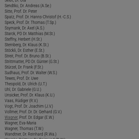
Sendtko, Dr. Andreas (A.Se.)
Sitte, Prof. Dr. Peter
Spatz, Prof. Dr. Hanns-Christof (H.-C.S.)
Speck, Prof. Dr. Thomas (T.Sp.)
Ssymank, Dr. Axel (A.S.)
Starck, PD Dr. Matthias (M.St.)
Steffny, Herbert (H.St.)
Sternberg, Dr. Klaus (K.St.)
Stöckli, Dr. Esther (E.St.)
Streit, Prof. Dr. Bruno (B.St.)
Strittmatter, PD Dr. Günter (G.St.)
Stürzel, Dr. Frank (F.St.)
Sudhaus, Prof. Dr. Walter (W.S.)
Tewes, Prof. Dr. Uwe
Theopold, Dr. Ulrich (U.T.)
Uhl, Dr. Gabriele (G.U.)
Unsicker, Prof. Dr. Klaus (K.U.)
Vaas, Rüdiger (R.V.)
Vogt, Prof. Dr. Joachim (J.V.)
Vollmer, Prof. Dr. Dr. Gerhard (G.V.)
Wagner
, Prof. Dr. Edgar (E.W.)
Wagner, Eva-Maria
Wagner, Thomas (T.W.)
Wandtner, Dr. Reinhard (R.Wa.)