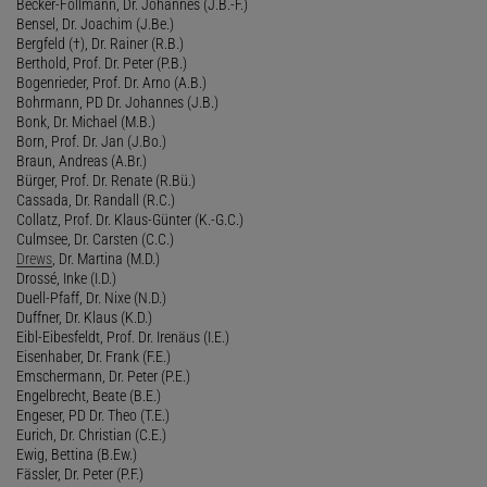
Becker-Follmann, Dr. Johannes (J.B.-F.)
Bensel, Dr. Joachim (J.Be.)
Bergfeld (†), Dr. Rainer (R.B.)
Berthold, Prof. Dr. Peter (P.B.)
Bogenrieder, Prof. Dr. Arno (A.B.)
Bohrmann, PD Dr. Johannes (J.B.)
Bonk, Dr. Michael (M.B.)
Born, Prof. Dr. Jan (J.Bo.)
Braun, Andreas (A.Br.)
Bürger, Prof. Dr. Renate (R.Bü.)
Cassada, Dr. Randall (R.C.)
Collatz, Prof. Dr. Klaus-Günter (K.-G.C.)
Culmsee, Dr. Carsten (C.C.)
Drews
, Dr. Martina (M.D.)
Drossé, Inke (I.D.)
Duell-Pfaff, Dr. Nixe (N.D.)
Duffner, Dr. Klaus (K.D.)
Eibl-Eibesfeldt, Prof. Dr. Irenäus (I.E.)
Eisenhaber, Dr. Frank (F.E.)
Emschermann, Dr. Peter (P.E.)
Engelbrecht, Beate (B.E.)
Engeser, PD Dr. Theo (T.E.)
Eurich, Dr. Christian (C.E.)
Ewig, Bettina (B.Ew.)
Fässler, Dr. Peter (P.F.)