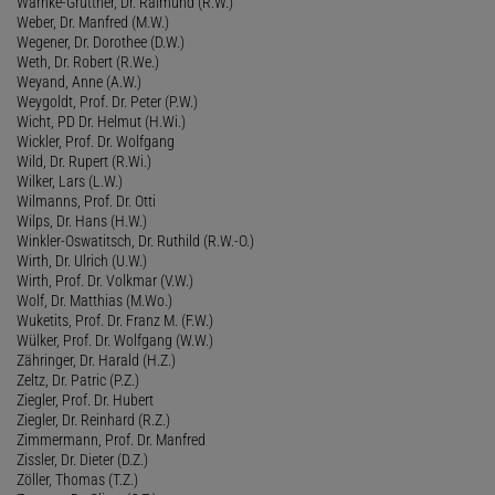
Warnke-Grüttner, Dr. Raimund (R.W.)
Weber, Dr. Manfred (M.W.)
Wegener, Dr. Dorothee (D.W.)
Weth, Dr. Robert (R.We.)
Weyand, Anne (A.W.)
Weygoldt, Prof. Dr. Peter (P.W.)
Wicht, PD Dr. Helmut (H.Wi.)
Wickler, Prof. Dr. Wolfgang
Wild, Dr. Rupert (R.Wi.)
Wilker, Lars (L.W.)
Wilmanns, Prof. Dr. Otti
Wilps, Dr. Hans (H.W.)
Winkler-Oswatitsch, Dr. Ruthild (R.W.-O.)
Wirth, Dr. Ulrich (U.W.)
Wirth, Prof. Dr. Volkmar (V.W.)
Wolf, Dr. Matthias (M.Wo.)
Wuketits, Prof. Dr. Franz M. (F.W.)
Wülker, Prof. Dr. Wolfgang (W.W.)
Zähringer, Dr. Harald (H.Z.)
Zeltz, Dr. Patric (P.Z.)
Ziegler, Prof. Dr. Hubert
Ziegler, Dr. Reinhard (R.Z.)
Zimmermann, Prof. Dr. Manfred
Zissler, Dr. Dieter (D.Z.)
Zöller, Thomas (T.Z.)