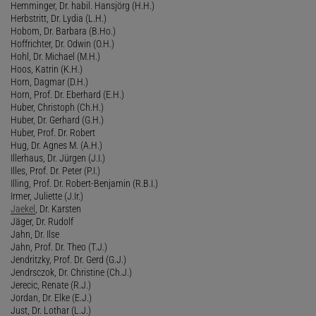
Hemminger, Dr. habil. Hansjörg (H.H.)
Herbstritt, Dr. Lydia (L.H.)
Hobom, Dr. Barbara (B.Ho.)
Hoffrichter, Dr. Odwin (O.H.)
Hohl, Dr. Michael (M.H.)
Hoos, Katrin (K.H.)
Horn, Dagmar (D.H.)
Horn, Prof. Dr. Eberhard (E.H.)
Huber, Christoph (Ch.H.)
Huber, Dr. Gerhard (G.H.)
Huber, Prof. Dr. Robert
Hug, Dr. Agnes M. (A.H.)
Illerhaus, Dr. Jürgen (J.I.)
Illes, Prof. Dr. Peter (P.I.)
Illing, Prof. Dr. Robert-Benjamin (R.B.I.)
Irmer, Juliette (J.Ir.)
Jaekel
, Dr. Karsten
Jäger, Dr. Rudolf
Jahn, Dr. Ilse
Jahn, Prof. Dr. Theo (T.J.)
Jendritzky, Prof. Dr. Gerd (G.J.)
Jendrsczok, Dr. Christine (Ch.J.)
Jerecic, Renate (R.J.)
Jordan, Dr. Elke (E.J.)
Just, Dr. Lothar (L.J.)