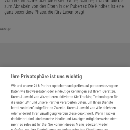
Vom ersten Schrei über die ersten Worte, Schritte, Trotzanfälle bis
zum Abnabeln von den Eltern in der Pubertät: Die Kindheit ist eine
ganz besondere Phase, die fürs Leben prägt.
Anzeige
Ihre Privatsphäre ist uns wichtig
Wir und unsere
218
-Partner speichern und greifen auf personenbezogene
Daten wie Browserdaten oder eindeutige Kennungen auf Ihrem Gerät zu.
Durch Auswahl von Akzeptieren aktivieren Sie Tracking-Technologien für
die unter „Wir und unsere Partner verarbeiten Daten, um Ihnen Dienste
bereitzustellen“ aufgeführten Zwecke. Durch Auswahl von Alle ablehnen
oder Widerruf Ihrer Einwilligung werden diese deaktiviert. Wenn Tracker
deaktiviert sind, sind manche Inhalte und Anzeigen möglicherweise nicht
mehr so relevant für Sie. Sie können dieses Menü jederzeit wieder
aufrufen, um Ihre Einstellungen zu ändern oder Ihre Einwilligung zu