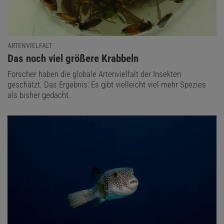
ARTENVIELFALT
:
Das noch viel größere Krabbeln
Forscher haben die globale Artenvielfalt der Insekten
geschätzt. Das Ergebnis: Es gibt vielleicht viel mehr Spezies
als bisher gedacht.