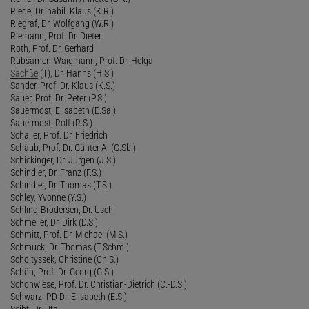
Riede, Dr. habil. Klaus (K.R.)
Riegraf, Dr. Wolfgang (W.R.)
Riemann, Prof. Dr. Dieter
Roth, Prof. Dr. Gerhard
Rübsamen-Waigmann, Prof. Dr. Helga
Sachße
(†), Dr. Hanns (H.S.)
Sander, Prof. Dr. Klaus (K.S.)
Sauer, Prof. Dr. Peter (P.S.)
Sauermost, Elisabeth (E.Sa.)
Sauermost, Rolf (R.S.)
Schaller, Prof. Dr. Friedrich
Schaub, Prof. Dr. Günter A. (G.Sb.)
Schickinger, Dr. Jürgen (J.S.)
Schindler, Dr. Franz (F.S.)
Schindler, Dr. Thomas (T.S.)
Schley, Yvonne (Y.S.)
Schling-Brodersen, Dr. Uschi
Schmeller, Dr. Dirk (D.S.)
Schmitt, Prof. Dr. Michael (M.S.)
Schmuck, Dr. Thomas (T.Schm.)
Scholtyssek, Christine (Ch.S.)
Schön, Prof. Dr. Georg (G.S.)
Schönwiese, Prof. Dr. Christian-Dietrich (C.-D.S.)
Schwarz, PD Dr. Elisabeth (E.S.)
Seibt, Dr. Uta