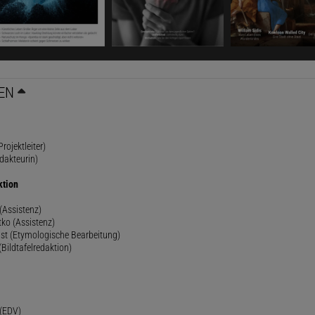
EN
rojektleiter)
dakteurin)
ktion
(Assistenz)
ko (Assistenz)
st (Etymologische Bearbeitung)
(Bildtafelredaktion)
h
 (EDV)