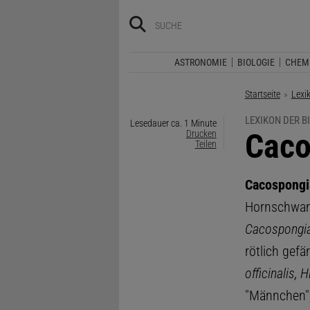
ASTRONOMIE
BIOLOGIE
CHEM
Startseite
Lexi
LEXIKON DER B
Lesedauer ca. 1 Minute
:
Caco
Drucken
Teilen
Cacospongi
Hornschwa
Cacospongia 
rötlich gef
officinalis,
"Männchen",