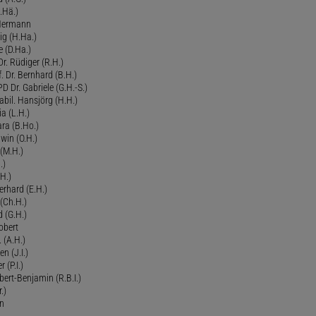
.Hä.)
 Hermann
ig (H.Ha.)
 (D.Ha.)
r. Rüdiger (R.H.)
. Dr. Bernhard (B.H.)
 Dr. Gabriele (G.H.-S.)
bil. Hansjörg (H.H.)
ia (L.H.)
ra (B.Ho.)
dwin (O.H.)
 (M.H.)
.)
H.)
erhard (E.H.)
(Ch.H.)
d (G.H.)
obert
 (A.H.)
en (J.I.)
r (P.I.)
Robert-Benjamin (R.B.I.)
.)
en