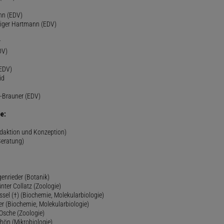
nn (EDV)
diger Hartmann (EDV)
r
DV)
(EDV)
id
-Brauner (EDV)
e:
edaktion und Konzeption)
Beratung)
genrieder (Botanik)
ünter Collatz (Zoologie)
ssel (†) (Biochemie, Molekularbiologie)
er (Biochemie, Molekularbiologie)
 Osche (Zoologie)
chön (Mikrobiologie)