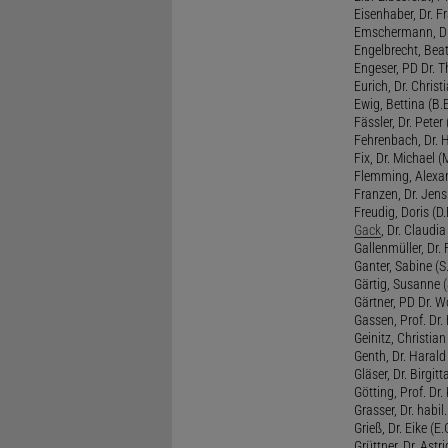
Eisenhaber, Dr. Fr
Emschermann, Dr. 
Engelbrecht, Beat
Engeser, PD Dr. Th
Eurich, Dr. Christi
Ewig, Bettina (B.
Fässler, Dr. Peter (
Fehrenbach, Dr. H
Fix, Dr. Michael (M
Flemming, Alexan
Franzen, Dr. Jens 
Freudig, Doris (D.F
Gack
, Dr. Claudia
Gallenmüller, Dr. F
Ganter, Sabine (S.
Gärtig, Susanne (
Gärtner, PD Dr. W
Gassen, Prof. Dr
Geinitz, Christian
Genth, Dr. Harald
Gläser, Dr. Birgitt
Götting, Prof. Dr.
Grasser, Dr. habil
Grieß, Dr. Eike (E.
Grüttner, Dr. Astri