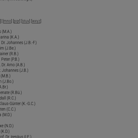
l
] [
mno
] [
pqr
] [
stuv
] [
wxyz
]
 (M.A.)
arina (K.A.)
Dr. Johannes (J.B.-F.)
im (J.Be.)
Rainer (R.B.)
 Peter (P.B.)
 Dr. Arno (A.B.)
 Johannes (J.B.)
 (M.B.)
n (J.Bo.)
.Br.)
Renate (R.Bü.)
all (R.C.)
 Klaus-Günter (K.-G.C.)
ten (C.C.)
a (M.D.)
xe (N.D.)
 (K.D.)
of. Dr. Irenäus (I.E.)