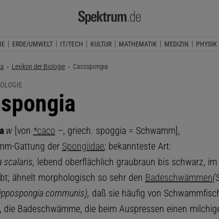
IE
ERDE/UMWELT
IT/TECH
KULTUR
MATHEMATIK
MEDIZIN
PHYSIK
ka
Lexikon der Biologie
Aktuelle Seite:
Cacospongia
IOLOGIE
spongia
a
w
[von
*caco
–, griech. spoggia = Schwamm],
mm-Gattung der
Spongiidae
;
bekannteste Art:
scalaris,
lebend oberflächlich graubraun bis schwarz, im
ärbt; ähnelt morphologisch so sehr den
Badeschwämmen
(
 Hippospongia communis),
daß sie häufig von Schwammfisch
 die Badeschwämme, die beim Auspressen einen milchige