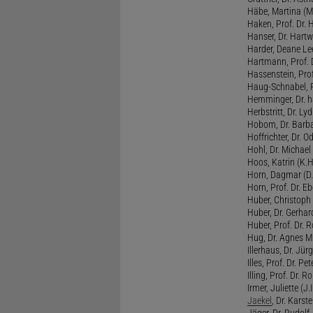
Häbe, Martina (M
Haken, Prof. Dr.
Hanser, Dr. Hartw
Harder, Deane Lee
Hartmann, Prof. D
Hassenstein, Prof
Haug-Schnabel, PD
Hemminger, Dr. ha
Herbstritt, Dr. Lyd
Hobom, Dr. Barba
Hoffrichter, Dr. O
Hohl, Dr. Michael
Hoos, Katrin (K.H
Horn, Dagmar (D.
Horn, Prof. Dr. Eb
Huber, Christoph 
Huber, Dr. Gerhar
Huber, Prof. Dr. R
Hug, Dr. Agnes M.
Illerhaus, Dr. Jürg
Illes, Prof. Dr. Pete
Illing, Prof. Dr. 
Irmer, Juliette (J.Ir
Jaekel
, Dr. Karst