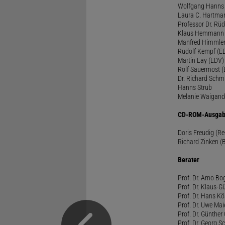
Wolfgang Hanns
Laura C. Hartma
Professor Dr. Rü
Klaus Hemmann
Manfred Himmle
Rudolf Kempf (E
Martin Lay (EDV)
Rolf Sauermost 
Dr. Richard Schm
Hanns Strub
Melanie Waigand
CD-ROM-Ausgab
Doris Freudig (R
Richard Zinken (
Berater
Prof. Dr. Arno Bo
Prof. Dr. Klaus-G
Prof. Dr. Hans Kö
Prof. Dr. Uwe Mai
Prof. Dr. Günther
Prof. Dr. Georg S