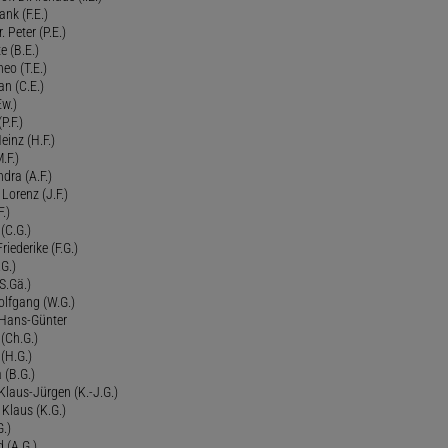
ank (F.E.)
Peter (P.E.)
e (B.E.)
eo (T.E.)
an (C.E.)
Ew.)
P.F.)
einz (H.F.)
.F.)
dra (A.F.)
Lorenz (J.F.)
.)
 (C.G.)
riederike (F.G.)
G.)
S.Gä.)
olfgang (W.G.)
. Hans-Günter
 (Ch.G.)
 (H.G.)
a (B.G.)
 Klaus-Jürgen (K.-J.G.)
. Klaus (K.G.)
G.)
d (A.G.)