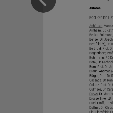
Autoren
[
abc
] [
def
] [
ghi
] [
jk
Anhäuser
, Marcus
Arnheim, Dr. Kath
Becker-Follmann, 
Bensel, Dr. Joach
Bergfeld (†), Dr. 
Berthold, Prof. Dr.
Bogenrieder, Prof.
Bohrmann, PD Dr.
Bonk, Dr. Michael
Born, Prof. Dr. Ja
Braun, Andreas (A
Bürger, Prof. Dr. 
Cassada, Dr. Rand
Collatz, Prof. Dr.
Culmsee, Dr. Cars
Drews
, Dr. Martin
Drossé, Inke (I.D.)
Duell-Pfaff, Dr. Ni
Duffner, Dr. Klaus
Eibl-Eibesfeldt, Pr