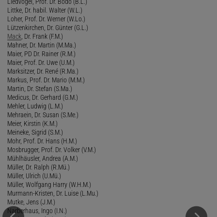
Liedvogel, Prof. Dr. Bodo (B.L.)
Littke, Dr. habil. Walter (W.L.)
Loher, Prof. Dr. Werner (W.Lo.)
Lützenkirchen, Dr. Günter (G.L.)
Mack
, Dr. Frank (F.M.)
Mahner, Dr. Martin (M.Ma.)
Maier, PD Dr. Rainer (R.M.)
Maier, Prof. Dr. Uwe (U.M.)
Marksitzer, Dr. René (R.Ma.)
Markus, Prof. Dr. Mario (M.M.)
Martin, Dr. Stefan (S.Ma.)
Medicus, Dr. Gerhard (G.M.)
Mehler, Ludwig (L.M.)
Mehraein, Dr. Susan (S.Me.)
Meier, Kirstin (K.M.)
Meineke, Sigrid (S.M.)
Mohr, Prof. Dr. Hans (H.M.)
Mosbrugger, Prof. Dr. Volker (V.M.)
Mühlhäusler, Andrea (A.M.)
Müller, Dr. Ralph (R.Mü.)
Müller, Ulrich (U.Mü.)
Müller, Wolfgang Harry (W.H.M.)
Murmann-Kristen, Dr. Luise (L.Mu.)
Mutke, Jens (J.M.)
Narberhaus, Ingo (I.N.)