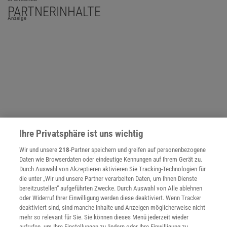
PARTNERINHALTE
Anzeige
Ihre Privatsphäre ist uns wichtig
Wir und unsere
218
-Partner speichern und greifen auf personenbezogene
Daten wie Browserdaten oder eindeutige Kennungen auf Ihrem Gerät zu.
Durch Auswahl von Akzeptieren aktivieren Sie Tracking-Technologien für
die unter „Wir und unsere Partner verarbeiten Daten, um Ihnen Dienste
NACH OBEN
bereitzustellen“ aufgeführten Zwecke. Durch Auswahl von Alle ablehnen
oder Widerruf Ihrer Einwilligung werden diese deaktiviert. Wenn Tracker
deaktiviert sind, sind manche Inhalte und Anzeigen möglicherweise nicht
mehr so relevant für Sie. Sie können dieses Menü jederzeit wieder
Für Sie im Spektrum-Shop und am Kiosk:
aufrufen, um Ihre Einstellungen zu ändern oder Ihre Einwilligung zu