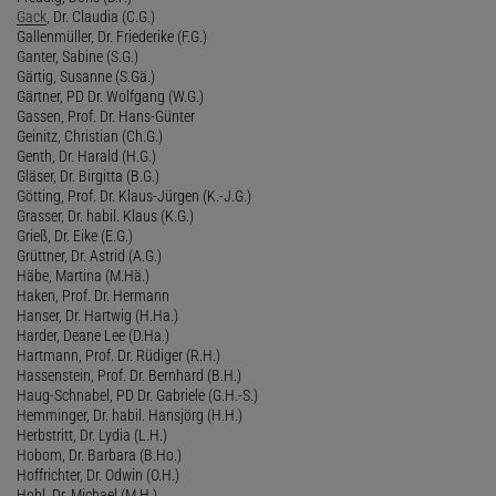
Gack
, Dr. Claudia (C.G.)
Gallenmüller, Dr. Friederike (F.G.)
Ganter, Sabine (S.G.)
Gärtig, Susanne (S.Gä.)
Gärtner, PD Dr. Wolfgang (W.G.)
Gassen, Prof. Dr. Hans-Günter
Geinitz, Christian (Ch.G.)
Genth, Dr. Harald (H.G.)
Gläser, Dr. Birgitta (B.G.)
Götting, Prof. Dr. Klaus-Jürgen (K.-J.G.)
Grasser, Dr. habil. Klaus (K.G.)
Grieß, Dr. Eike (E.G.)
Grüttner, Dr. Astrid (A.G.)
Häbe, Martina (M.Hä.)
Haken, Prof. Dr. Hermann
Hanser, Dr. Hartwig (H.Ha.)
Harder, Deane Lee (D.Ha.)
Hartmann, Prof. Dr. Rüdiger (R.H.)
Hassenstein, Prof. Dr. Bernhard (B.H.)
Haug-Schnabel, PD Dr. Gabriele (G.H.-S.)
Hemminger, Dr. habil. Hansjörg (H.H.)
Herbstritt, Dr. Lydia (L.H.)
Hobom, Dr. Barbara (B.Ho.)
Hoffrichter, Dr. Odwin (O.H.)
Hohl, Dr. Michael (M.H.)