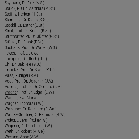
Ssymank, Dr. Axel (A.S.)
Starck, PD Dr. Matthias (M.St.)
Steffny, Herbert (H.St.)
Sternberg, Dr. Klaus (K.St.)
Stöckli, Dr. Esther (E.St.)
Streit, Prof. Dr. Bruno (B.St.)
Strittmatter, PD Dr. Günter (G.St.)
Stürzel, Dr. Frank (F.St.)
Sudhaus, Prof. Dr. Walter (W.S.)
Tewes, Prof. Dr. Uwe
Theopold, Dr. Ulrich (U.T.)
Uhl, Dr. Gabriele (G.U.)
Unsicker, Prof. Dr. Klaus (K.U.)
Vaas, Rüdiger (R.V.)
Vogt, Prof. Dr. Joachim (J.V.)
Vollmer, Prof. Dr. Dr. Gerhard (G.V.)
Wagner
, Prof. Dr. Edgar (E.W.)
Wagner, Eva-Maria
Wagner, Thomas (T.W.)
Wandtner, Dr. Reinhard (R.Wa.)
Warnke-Grüttner, Dr. Raimund (R.W.)
Weber, Dr. Manfred (M.W.)
Wegener, Dr. Dorothee (D.W.)
Weth, Dr. Robert (R.We.)
Weyand, Anne (A.W.)