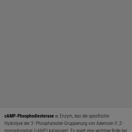
cAMP-Phosphodiesterase
w,
Enzym, das die spezifische
Hydrolyse der 3´-Phosphatester-Gruppierung von Adenosin-3´,5´-
monophosphat (
cAMP
) katalysiert. Es spielt eine wichtige Rolle bei