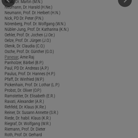
Neub, Dr. Martin (M.N.)
Neumann, Dr. Harald (H.Ne.)
Neumann, Prof. Dr. Herbert (H.N.)
Nick, PD Dr. Peter (P.N.)
Nörenberg, Prof. Dr. Wolfgang (W.N.)
Nübler-Jung, Prof. Dr. Katharina (K.N.)
Oehler, Prof. Dr. Jochen (J.Oe.)
Oelze, Prof. Dr. Jürgen (J.O.)
Olenik, Dr. Claudia (C.O.)
Osche, Prof. Dr. Günther (G.O.)
Panesar
, Arne Raj
Panholzer, Bärbel (B.P.)
Paul, PD Dr. Andreas (A.P.)
Paulus, Prof. Dr. Hannes (H.P.)
Pfaff, Dr. Winfried (W.P.)
Pickenhain, Prof. Dr. Lothar (L.P.)
Probst, Dr. Oliver (O.P.)
Ramstetter, Dr. Elisabeth (E.R.)
Ravati, Alexander (A.R.)
Rehfeld, Dr. Klaus (K.Re.)
Reiner, Dr. Susann Annette (S.R.)
Riede, Dr. habil. Klaus (K.R.)
Riegraf, Dr. Wolfgang (W.R.)
Riemann, Prof. Dr. Dieter
Roth, Prof. Dr. Gerhard