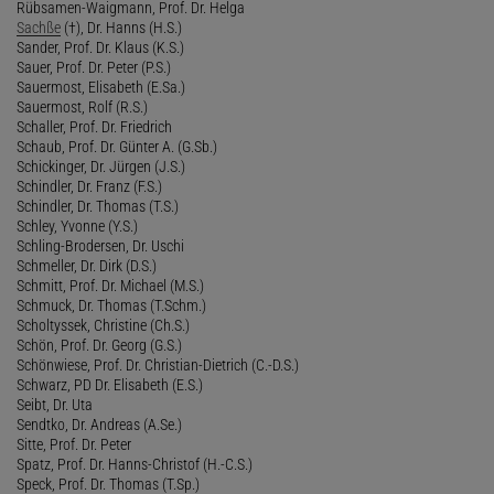
Rübsamen-Waigmann, Prof. Dr. Helga
Sachße
(†), Dr. Hanns (H.S.)
Sander, Prof. Dr. Klaus (K.S.)
Sauer, Prof. Dr. Peter (P.S.)
Sauermost, Elisabeth (E.Sa.)
Sauermost, Rolf (R.S.)
Schaller, Prof. Dr. Friedrich
Schaub, Prof. Dr. Günter A. (G.Sb.)
Schickinger, Dr. Jürgen (J.S.)
Schindler, Dr. Franz (F.S.)
Schindler, Dr. Thomas (T.S.)
Schley, Yvonne (Y.S.)
Schling-Brodersen, Dr. Uschi
Schmeller, Dr. Dirk (D.S.)
Schmitt, Prof. Dr. Michael (M.S.)
Schmuck, Dr. Thomas (T.Schm.)
Scholtyssek, Christine (Ch.S.)
Schön, Prof. Dr. Georg (G.S.)
Schönwiese, Prof. Dr. Christian-Dietrich (C.-D.S.)
Schwarz, PD Dr. Elisabeth (E.S.)
Seibt, Dr. Uta
Sendtko, Dr. Andreas (A.Se.)
Sitte, Prof. Dr. Peter
Spatz, Prof. Dr. Hanns-Christof (H.-C.S.)
Speck, Prof. Dr. Thomas (T.Sp.)