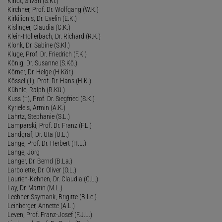
Kindt, Silvan (S.Ki.)
Kirchner, Prof. Dr. Wolfgang (W.K.)
Kirkilionis, Dr. Evelin (E.K.)
Kislinger, Claudia (C.K.)
Klein-Hollerbach, Dr. Richard (R.K.)
Klonk, Dr. Sabine (S.Kl.)
Kluge, Prof. Dr. Friedrich (F.K.)
König, Dr. Susanne (S.Kö.)
Körner, Dr. Helge (H.Kör.)
Kössel (†), Prof. Dr. Hans (H.K.)
Kühnle, Ralph (R.Kü.)
Kuss (†), Prof. Dr. Siegfried (S.K.)
Kyrieleis, Armin (A.K.)
Lahrtz, Stephanie (S.L.)
Lamparski, Prof. Dr. Franz (F.L.)
Landgraf, Dr. Uta (U.L.)
Lange, Prof. Dr. Herbert (H.L.)
Lange, Jörg
Langer, Dr. Bernd (B.La.)
Larbolette, Dr. Oliver (O.L.)
Laurien-Kehnen, Dr. Claudia (C.L.)
Lay, Dr. Martin (M.L.)
Lechner-Ssymank, Brigitte (B.Le.)
Leinberger, Annette (A.L.)
Leven, Prof. Franz-Josef (F.J.L.)