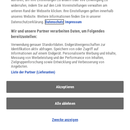
widerrufen, indem Sie auf den Link Voreinstellungen verwalten am
unteren Rand der Webseite klicken. Ihre Einstellungen gelten innerhalb
unseres Website. Weitere Informationen finden Sie in unserer
Datenschutzerklärung.
Datenschutz
Impressum
Wir und unsere Partner verarbeiten Daten, um Folgendes
bereitzustellen:
Verwendung genauer Standortdaten. Endgeräteeigenschaften zur
WEITERE NEUERSCHEINUNGEN
SPEKTRUM SHOP
Identifikation aktiv abfragen. Speichern von oder Zugriff auf
Informationen auf einem Endgerät. Personalisierte Werbung und Inhalte,
Messung von Werbeleistung und der Performance von Inhalten,
Zielgruppenforschung sowie Entwicklung und Verbesserung von
Angeboten.
Spektrum
.de-Newsletter abonnieren
Liste der Partner (Lieferanten)
JETZT ANMELDEN!
Akzeptieren
Sie können unsere Newsletter jederzeit wieder abbestellen. Infos zu unserem Umgang
mit Ihren personenbezogenen Daten finden Sie in unserer
Datenschutzerklärung
.
Alle ablehnen
Zwecke anzeigen
SERVICES
Newsletter