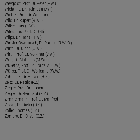
Weygoldt, Prof. Dr. Peter (P.W.)
Wicht, PD Dr. Helmut (H.Wi.)
Wickler, Prof. Dr. Wolfgang
Wild, Dr. Rupert (R.Wi.)
Wilker, Lars (L.W.)
Wilmanns, Prof. Dr. Otti
Wilps, Dr. Hans (H.W.)
Winkler-Oswatitsch, Dr. Ruthild (R.W.-O.)
Wirth, Dr. Ulrich (U.W.)
Wirth, Prof. Dr. Volkmar (V.W.)
Wolf, Dr. Matthias (M.Wo.)
Wuketits, Prof. Dr. Franz M. (F.W.)
Wülker, Prof. Dr. Wolfgang (W.W.)
Zähringer, Dr. Harald (H.Z.)
Zeltz, Dr. Patric (P.Z.)
Ziegler, Prof. Dr. Hubert
Ziegler, Dr. Reinhard (R.Z.)
Zimmermann, Prof. Dr. Manfred
Zissler, Dr. Dieter (D.Z.)
Zöller, Thomas (T.Z.)
Zompro, Dr. Oliver (O.Z.)