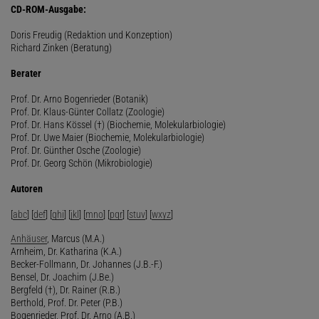
CD-ROM-Ausgabe:
Doris Freudig (Redaktion und Konzeption)
Richard Zinken (Beratung)
Berater
Prof. Dr. Arno Bogenrieder (Botanik)
Prof. Dr. Klaus-Günter Collatz (Zoologie)
Prof. Dr. Hans Kössel (†) (Biochemie, Molekularbiologie)
Prof. Dr. Uwe Maier (Biochemie, Molekularbiologie)
Prof. Dr. Günther Osche (Zoologie)
Prof. Dr. Georg Schön (Mikrobiologie)
Autoren
[
abc
] [
def
] [
ghi
] [
jkl
] [
mno
] [
pqr
] [
stuv
] [
wxyz
]
Anhäuser
, Marcus (M.A.)
Arnheim, Dr. Katharina (K.A.)
Becker-Follmann, Dr. Johannes (J.B.-F.)
Bensel, Dr. Joachim (J.Be.)
Bergfeld (†), Dr. Rainer (R.B.)
Berthold, Prof. Dr. Peter (P.B.)
Bogenrieder, Prof. Dr. Arno (A.B.)