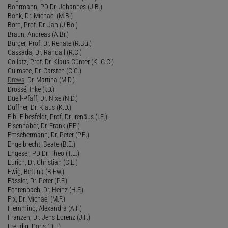
Bohrmann, PD Dr. Johannes (J.B.)
Bonk, Dr. Michael (M.B.)
Born, Prof. Dr. Jan (J.Bo.)
Braun, Andreas (A.Br.)
Bürger, Prof. Dr. Renate (R.Bü.)
Cassada, Dr. Randall (R.C.)
Collatz, Prof. Dr. Klaus-Günter (K.-G.C.)
Culmsee, Dr. Carsten (C.C.)
Drews
, Dr. Martina (M.D.)
Drossé, Inke (I.D.)
Duell-Pfaff, Dr. Nixe (N.D.)
Duffner, Dr. Klaus (K.D.)
Eibl-Eibesfeldt, Prof. Dr. Irenäus (I.E.)
Eisenhaber, Dr. Frank (F.E.)
Emschermann, Dr. Peter (P.E.)
Engelbrecht, Beate (B.E.)
Engeser, PD Dr. Theo (T.E.)
Eurich, Dr. Christian (C.E.)
Ewig, Bettina (B.Ew.)
Fässler, Dr. Peter (P.F.)
Fehrenbach, Dr. Heinz (H.F.)
Fix, Dr. Michael (M.F.)
Flemming, Alexandra (A.F.)
Franzen, Dr. Jens Lorenz (J.F.)
Freudig, Doris (D.F.)