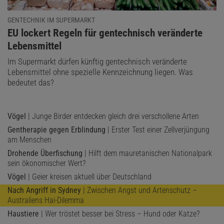
GENTECHNIK IM SUPERMARKT
:
EU lockert Regeln für gentechnisch veränderte
Lebensmittel
Im Supermarkt dürfen künftig gentechnisch veränderte
Lebensmittel ohne spezielle Kennzeichnung liegen. Was
bedeutet das?
Vögel
| Junge Birder entdecken gleich drei verschollene Arten
Gentherapie gegen Erblindung
| Erster Test einer Zellverjüngung
am Menschen
Drohende Überfischung
| Hilft dem mauretanischen Nationalpark
sein ökonomischer Wert?
Vögel
| Geier kreisen aktuell über Deutschland
Nach Angriff in Sydney
| Zwischen Angst und Artenschutz –
Australiens Hai-Dilemma
Haustiere
| Wer tröstet besser bei Stress – Hund oder Katze?