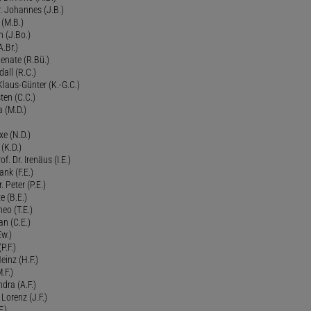
 Johannes (J.B.)
 (M.B.)
n (J.Bo.)
.Br.)
Renate (R.Bü.)
all (R.C.)
 Klaus-Günter (K.-G.C.)
ten (C.C.)
a (M.D.)
xe (N.D.)
 (K.D.)
of. Dr. Irenäus (I.E.)
ank (F.E.)
Peter (P.E.)
e (B.E.)
eo (T.E.)
an (C.E.)
Ew.)
P.F.)
einz (H.F.)
.F.)
dra (A.F.)
Lorenz (J.F.)
.)