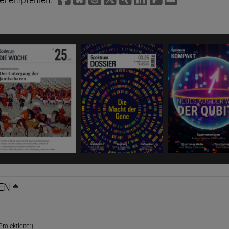
EN
rojektleiter)