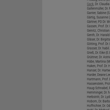
Gack
, Dr. Claudia
Gallenmüller, Dr. F
Ganter, Sabine (S.
Gärtig, Susanne (
Gärtner, PD Dr. W
Gassen, Prof. Dr
Geinitz, Christian
Genth, Dr. Harald
Gläser, Dr. Birgitt
Götting, Prof. Dr.
Grasser, Dr. habil
Grieß, Dr. Eike (E.
Grüttner, Dr. Astri
Häbe, Martina (M
Haken, Prof. Dr.
Hanser, Dr. Hartw
Harder, Deane Lee
Hartmann, Prof. D
Hassenstein, Prof
Haug-Schnabel, PD
Hemminger, Dr. ha
Herbstritt, Dr. Lyd
Hobom, Dr. Barba
Hoffrichter, Dr. O
Hohl, Dr. Michael