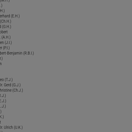
.)
H.)
erhard (E.H.)
(Ch.H.)
d (G.H.)
obert
 (A.H.)
en (J.I.)
r (P.I.)
Robert-Benjamin (R.B.I.)
.)
en
eo (T.J.)
Dr. Gerd (G.J.)
ristine (Ch.J.)
.J.)
E.J.)
.J.)
)
K.)
t
. Ulrich (U.K.)