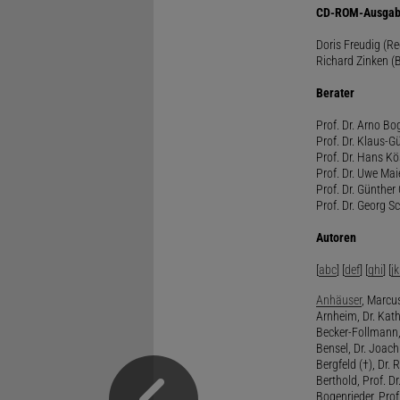
CD-ROM-Ausgab
Doris Freudig (R
Richard Zinken (
Berater
Prof. Dr. Arno Bo
Prof. Dr. Klaus-G
Prof. Dr. Hans Kö
Prof. Dr. Uwe Mai
Prof. Dr. Günther
Prof. Dr. Georg S
Autoren
[
abc
] [
def
] [
ghi
] [
jk
Anhäuser
, Marcus
Arnheim, Dr. Kath
Becker-Follmann, 
Bensel, Dr. Joach
Bergfeld (†), Dr. 
Berthold, Prof. Dr.
Bogenrieder, Prof.