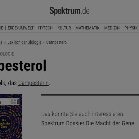
IE
ERDE/UMWELT
IT/TECH
KULTUR
MATHEMATIK
MEDIZIN
PHYSIK
ka
Lexikon der Biologie
Aktuelle Seite:
Campesterol
IOLOGIE
esterol
l
s,
das
Campesterin
.
Das könnte Sie auch interessieren:
Spektrum Dossier
Die Macht der Gene