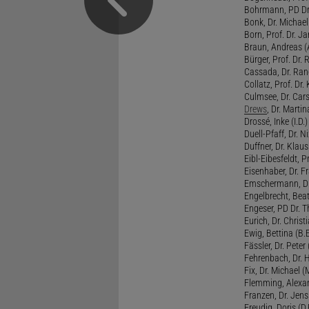
Bohrmann, PD Dr.
Bonk, Dr. Michael
Born, Prof. Dr. Ja
Braun, Andreas (A
Bürger, Prof. Dr. 
Cassada, Dr. Rand
Collatz, Prof. Dr.
Culmsee, Dr. Cars
Drews
, Dr. Martin
Drossé, Inke (I.D.)
Duell-Pfaff, Dr. Ni
Duffner, Dr. Klaus
Eibl-Eibesfeldt, Pr
Eisenhaber, Dr. Fr
Emschermann, Dr. 
Engelbrecht, Beat
Engeser, PD Dr. Th
Eurich, Dr. Christi
Ewig, Bettina (B.
Fässler, Dr. Peter (
Fehrenbach, Dr. H
Fix, Dr. Michael (M
Flemming, Alexan
Franzen, Dr. Jens 
Freudig, Doris (D.F