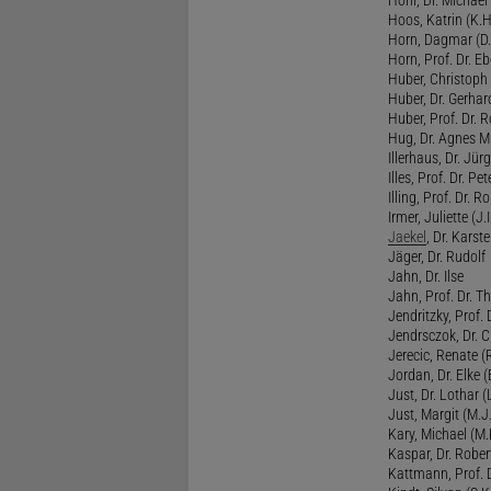
Hoos, Katrin (K.H
Horn, Dagmar (D.
Horn, Prof. Dr. Eb
Huber, Christoph 
Huber, Dr. Gerhar
Huber, Prof. Dr. R
Hug, Dr. Agnes M.
Illerhaus, Dr. Jürg
Illes, Prof. Dr. Pete
Illing, Prof. Dr. 
Irmer, Juliette (J.Ir
Jaekel
, Dr. Karst
Jäger, Dr. Rudolf
Jahn, Dr. Ilse
Jahn, Prof. Dr. Th
Jendritzky, Prof. 
Jendrsczok, Dr. Ch
Jerecic, Renate (R
Jordan, Dr. Elke (
Just, Dr. Lothar (L
Just, Margit (M.J.
Kary, Michael (M.
Kaspar, Dr. Rober
Kattmann, Prof. Dr