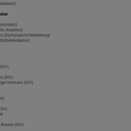
dakteurin)
ktion
(Assistenz)
ko (Assistenz)
st (Etymologische Bearbeitung)
(Bildtafelredaktion)
h
 (EDV)
nn (EDV)
diger Hartmann (EDV)
r
DV)
(EDV)
id
-Brauner (EDV)