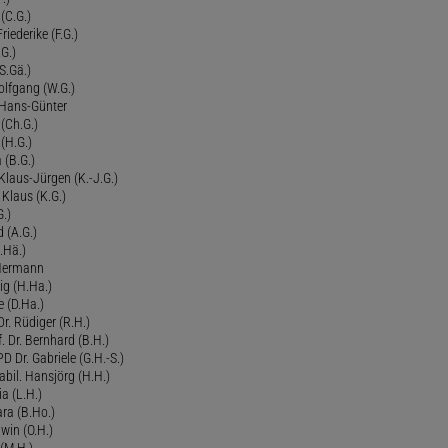
 (C.G.)
riederike (F.G.)
G.)
S.Gä.)
olfgang (W.G.)
. Hans-Günter
 (Ch.G.)
 (H.G.)
a (B.G.)
 Klaus-Jürgen (K.-J.G.)
. Klaus (K.G.)
G.)
d (A.G.)
.Hä.)
 Hermann
ig (H.Ha.)
 (D.Ha.)
r. Rüdiger (R.H.)
. Dr. Bernhard (B.H.)
 Dr. Gabriele (G.H.-S.)
bil. Hansjörg (H.H.)
ia (L.H.)
ra (B.Ho.)
dwin (O.H.)
 (M.H.)