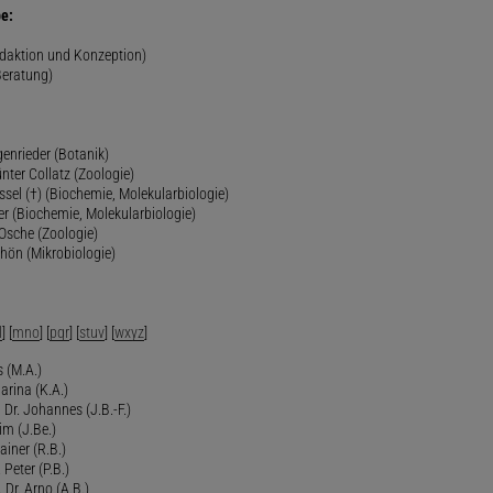
e:
edaktion und Konzeption)
Beratung)
genrieder (Botanik)
ünter Collatz (Zoologie)
ssel (†) (Biochemie, Molekularbiologie)
er (Biochemie, Molekularbiologie)
 Osche (Zoologie)
chön (Mikrobiologie)
l
] [
mno
] [
pqr
] [
stuv
] [
wxyz
]
 (M.A.)
arina (K.A.)
Dr. Johannes (J.B.-F.)
im (J.Be.)
Rainer (R.B.)
 Peter (P.B.)
 Dr. Arno (A.B.)