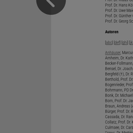
Prof. Dr. Hans Kö
Prof. Dr. Uwe Mai
Prof. Dr. Günther
Prof. Dr. Georg S
Autoren
[
abc
] [
def
] [
ghi
] [
jk
Anhäuser
, Marcus
Arnheim, Dr. Kath
Becker-Follmann, 
Bensel, Dr. Joach
Bergfeld (†), Dr. 
Berthold, Prof. Dr.
Bogenrieder, Prof.
Bohrmann, PD Dr.
Bonk, Dr. Michael
Born, Prof. Dr. Ja
Braun, Andreas (A
Bürger, Prof. Dr. 
Cassada, Dr. Rand
Collatz, Prof. Dr.
Culmsee, Dr. Cars
Drews
, Dr. Martin