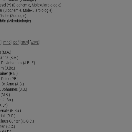
ssel (†) (Biochemie, Molekularbiologie)
er (Biochemie, Molekularbiologie)
 Osche (Zoologie)
chön (Mikrobiologie)
l
] [
mno
] [
pqr
] [
stuv
] [
wxyz
]
 (M.A.)
arina (K.A.)
Dr. Johannes (J.B.-F.)
im (J.Be.)
Rainer (R.B.)
 Peter (P.B.)
 Dr. Arno (A.B.)
 Johannes (J.B.)
 (M.B.)
n (J.Bo.)
.Br.)
Renate (R.Bü.)
all (R.C.)
 Klaus-Günter (K.-G.C.)
ten (C.C.)
a (M.D.)