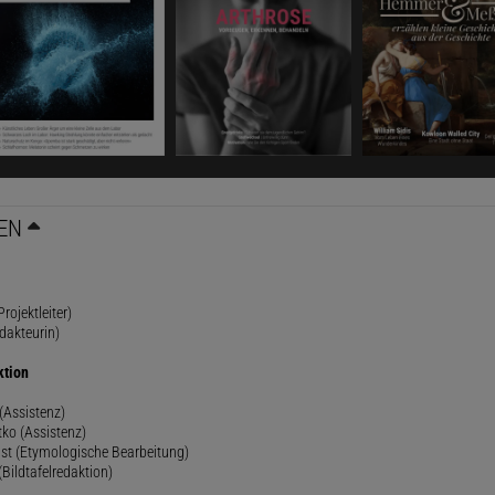
EN
rojektleiter)
dakteurin)
ktion
(Assistenz)
ko (Assistenz)
st (Etymologische Bearbeitung)
(Bildtafelredaktion)