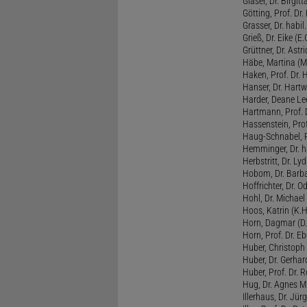
Gläser, Dr. Birgitt
Götting, Prof. Dr.
Grasser, Dr. habil
Grieß, Dr. Eike (E.
Grüttner, Dr. Astri
Häbe, Martina (M
Haken, Prof. Dr.
Hanser, Dr. Hartw
Harder, Deane Lee
Hartmann, Prof. D
Hassenstein, Prof
Haug-Schnabel, PD
Hemminger, Dr. ha
Herbstritt, Dr. Lyd
Hobom, Dr. Barba
Hoffrichter, Dr. O
Hohl, Dr. Michael
Hoos, Katrin (K.H
Horn, Dagmar (D.
Horn, Prof. Dr. Eb
Huber, Christoph 
Huber, Dr. Gerhar
Huber, Prof. Dr. R
Hug, Dr. Agnes M.
Illerhaus, Dr. Jürg