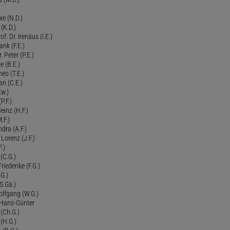
xe (N.D.)
 (K.D.)
of. Dr. Irenäus (I.E.)
ank (F.E.)
Peter (P.E.)
e (B.E.)
eo (T.E.)
an (C.E.)
Ew.)
P.F.)
einz (H.F.)
.F.)
dra (A.F.)
Lorenz (J.F.)
.)
 (C.G.)
riederike (F.G.)
G.)
S.Gä.)
olfgang (W.G.)
. Hans-Günter
 (Ch.G.)
 (H.G.)