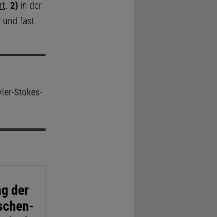
rt
.
2)
in der
 und fast
ier-Stokes-
g der
schen-