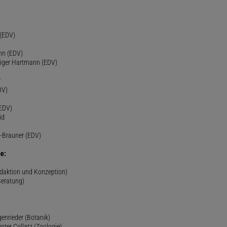
h
 (EDV)
nn (EDV)
diger Hartmann (EDV)
r
DV)
(EDV)
id
-Brauner (EDV)
e:
edaktion und Konzeption)
Beratung)
genrieder (Botanik)
ünter Collatz (Zoologie)