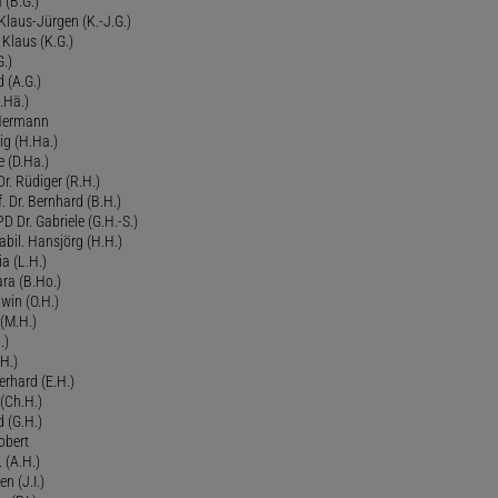
a (B.G.)
 Klaus-Jürgen (K.-J.G.)
. Klaus (K.G.)
G.)
d (A.G.)
.Hä.)
 Hermann
ig (H.Ha.)
 (D.Ha.)
r. Rüdiger (R.H.)
. Dr. Bernhard (B.H.)
 Dr. Gabriele (G.H.-S.)
bil. Hansjörg (H.H.)
ia (L.H.)
ra (B.Ho.)
dwin (O.H.)
 (M.H.)
.)
H.)
erhard (E.H.)
(Ch.H.)
d (G.H.)
obert
 (A.H.)
en (J.I.)