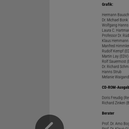
Grafik:
Hermann Bausc
Dr. Michael Bonk
Wolfgang Hanns
Laura C. Hartma
Professor Dr. Rü
Klaus Hemmann
Manfred Himmle
Rudolf Kempf (E
Martin Lay (EDV)
Rolf Sauermost 
Dr. Richard Schm
Hanns Strub
Melanie Waigand
CD-ROM-Ausgab
Doris Freudig (R
Richard Zinken (
Berater
Prof. Dr. Arno Bo
Prof. Dr. Klaus-G