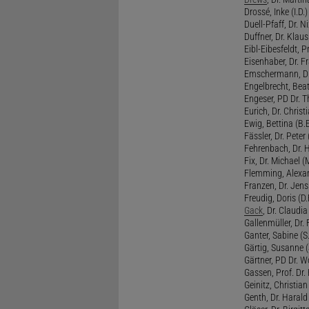
Drossé, Inke (I.D.)
Duell-Pfaff, Dr. Ni
Duffner, Dr. Klaus
Eibl-Eibesfeldt, Pr
Eisenhaber, Dr. Fr
Emschermann, Dr. 
Engelbrecht, Beat
Engeser, PD Dr. Th
Eurich, Dr. Christi
Ewig, Bettina (B.
Fässler, Dr. Peter (
Fehrenbach, Dr. H
Fix, Dr. Michael (M
Flemming, Alexan
Franzen, Dr. Jens 
Freudig, Doris (D.F
Gack
, Dr. Claudia
Gallenmüller, Dr. F
Ganter, Sabine (S.
Gärtig, Susanne (
Gärtner, PD Dr. W
Gassen, Prof. Dr
Geinitz, Christian
Genth, Dr. Harald