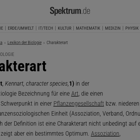
IE
ERDE/UMWELT
IT/TECH
KULTUR
MATHEMATIK
MEDIZIN
PHYSIK
ka
Lexikon der Biologie
Aktuelle Seite:
Charakterart
IOLOGIE
akterart
t
,
Kennart, character species,
1)
in der
iologie Bezeichnung für eine
Art
, die einen
 Schwerpunkt in einer
Pflanzengesellschaft
bzw. niederen
anzensoziologischen Einheit (Assoziation, Verband, Ordnu
h der Definition ist eine Charakterart nicht unbedingt auf 
 zeigt aber ein bestimmtes Optimum.
Assoziation
,