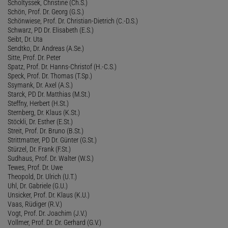
Scholtyssek, Christine (Ch.S.)
Schön, Prof. Dr. Georg (G.S.)
Schönwiese, Prof. Dr. Christian-Dietrich (C.-D.S.)
Schwarz, PD Dr. Elisabeth (E.S.)
Seibt, Dr. Uta
Sendtko, Dr. Andreas (A.Se.)
Sitte, Prof. Dr. Peter
Spatz, Prof. Dr. Hanns-Christof (H.-C.S.)
Speck, Prof. Dr. Thomas (T.Sp.)
Ssymank, Dr. Axel (A.S.)
Starck, PD Dr. Matthias (M.St.)
Steffny, Herbert (H.St.)
Sternberg, Dr. Klaus (K.St.)
Stöckli, Dr. Esther (E.St.)
Streit, Prof. Dr. Bruno (B.St.)
Strittmatter, PD Dr. Günter (G.St.)
Stürzel, Dr. Frank (F.St.)
Sudhaus, Prof. Dr. Walter (W.S.)
Tewes, Prof. Dr. Uwe
Theopold, Dr. Ulrich (U.T.)
Uhl, Dr. Gabriele (G.U.)
Unsicker, Prof. Dr. Klaus (K.U.)
Vaas, Rüdiger (R.V.)
Vogt, Prof. Dr. Joachim (J.V.)
Vollmer, Prof. Dr. Dr. Gerhard (G.V.)