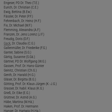
Engeser, PD Dr. Theo (T.E.)
Eurich, Dr. Christian (C.E.)
Ewig, Bettina (B.Ew.)
Fässler, Dr. Peter (P.F.)
Fehrenbach, Dr. Heinz (H.F.)
Fix, Dr. Michael (M.F.)
Flemming, Alexandra (A.F.)
Franzen, Dr. Jens Lorenz (J.F.)
Freudig, Doris (D.F.)
Gack
, Dr. Claudia (C.G.)
Gallenmüller, Dr. Friederike (F.G.)
Ganter, Sabine (S.G.)
Gärtig, Susanne (S.Gä.)
Gärtner, PD Dr. Wolfgang (W.G.)
Gassen, Prof. Dr. Hans-Günter
Geinitz, Christian (Ch.G.)
Genth, Dr. Harald (H.G.)
Gläser, Dr. Birgitta (B.G.)
Götting, Prof. Dr. Klaus-Jürgen (K.-J.G.)
Grasser, Dr. habil. Klaus (K.G.)
Grieß, Dr. Eike (E.G.)
Grüttner, Dr. Astrid (A.G.)
Häbe, Martina (M.Hä.)
Haken, Prof. Dr. Hermann
Hanser, Dr. Hartwig (H.Ha.)