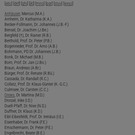
[
abc
] [
def
] [
ghi
] [
jkl
] [
mno
] [
pqr
] [
stuv
] [
wxyz
]
Anhäuser
, Marcus (M.A.)
Arnheim, Dr. Katharina (K.A.)
Becker-Follmann, Dr. Johannes (J.B.-F.)
Bensel, Dr. Joachim (J.Be.)
Bergfeld (†), Dr. Rainer (R.B.)
Berthold, Prof. Dr. Peter (P.B.)
Bogenrieder, Prof. Dr. Arno (A.B.)
Bohrmann, PD Dr. Johannes (J.B.)
Bonk, Dr. Michael (M.B.)
Born, Prof. Dr. Jan (J.Bo.)
Braun, Andreas (A.Br.)
Bürger, Prof. Dr. Renate (R.Bü.)
Cassada, Dr. Randall (R.C.)
Collatz, Prof. Dr. Klaus-Günter (K.-G.C.)
Culmsee, Dr. Carsten (C.C.)
Drews
, Dr. Martina (M.D.)
Drossé, Inke (I.D.)
Duell-Pfaff, Dr. Nixe (N.D.)
Duffner, Dr. Klaus (K.D.)
Eibl-Eibesfeldt, Prof. Dr. Irenäus (I.E.)
Eisenhaber, Dr. Frank (F.E.)
Emschermann, Dr. Peter (P.E.)
Engelbrecht, Beate (B.E.)