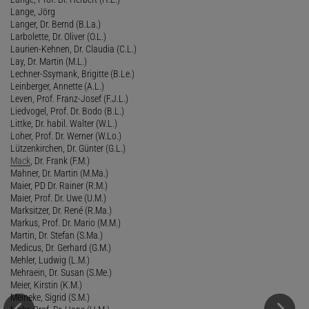
Lange, Jörg
Langer, Dr. Bernd (B.La.)
Larbolette, Dr. Oliver (O.L.)
Laurien-Kehnen, Dr. Claudia (C.L.)
Lay, Dr. Martin (M.L.)
Lechner-Ssymank, Brigitte (B.Le.)
Leinberger, Annette (A.L.)
Leven, Prof. Franz-Josef (F.J.L.)
Liedvogel, Prof. Dr. Bodo (B.L.)
Littke, Dr. habil. Walter (W.L.)
Loher, Prof. Dr. Werner (W.Lo.)
Lützenkirchen, Dr. Günter (G.L.)
Mack
, Dr. Frank (F.M.)
Mahner, Dr. Martin (M.Ma.)
Maier, PD Dr. Rainer (R.M.)
Maier, Prof. Dr. Uwe (U.M.)
Marksitzer, Dr. René (R.Ma.)
Markus, Prof. Dr. Mario (M.M.)
Martin, Dr. Stefan (S.Ma.)
Medicus, Dr. Gerhard (G.M.)
Mehler, Ludwig (L.M.)
Mehraein, Dr. Susan (S.Me.)
Meier, Kirstin (K.M.)
Meineke, Sigrid (S.M.)