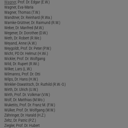
Wagner
, Prof. Dr. Edgar (E.W.)
Wagner, Eva-Maria
Wagner, Thomas (T.W.)
Wandtner, Dr. Reinhard (R.Wa.)
Warnke-Grüttner, Dr. Raimund (R.W.)
Weber, Dr. Manfred (M.W.)
Wegener, Dr. Dorothee (D.W.)
Weth, Dr. Robert (R.We.)
Weyand, Anne (A.W.)
Weygoldt, Prof. Dr. Peter (P.W.)
Wicht, PD Dr. Helmut (H.Wi.)
Wickler, Prof. Dr. Wolfgang
Wild, Dr. Rupert (R.Wi.)
Wilker, Lars (L.W.)
Wilmanns, Prof. Dr. Otti
Wilps, Dr. Hans (H.W.)
Winkler-Oswatitsch, Dr. Ruthild (R.W.-O.)
Wirth, Dr. Ulrich (U.W.)
Wirth, Prof. Dr. Volkmar (V.W.)
Wolf, Dr. Matthias (M.Wo.)
Wuketits, Prof. Dr. Franz M. (F.W.)
Wülker, Prof. Dr. Wolfgang (W.W.)
Zähringer, Dr. Harald (H.Z.)
Zeltz, Dr. Patric (P.Z.)
Ziegler, Prof. Dr. Hubert