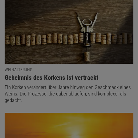
WEINALTERUNG
:
Geheimnis des Korkens ist vertrackt
Ein Korken verändert über Jahre hinweg den Geschmack eines
Weins. Die Prozesse, die dabei ablaufen, sind komplexer als
gedacht.