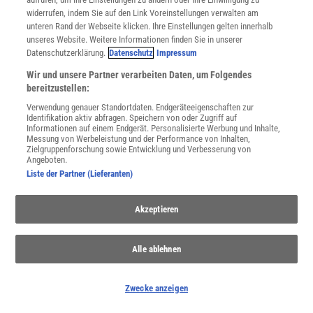
widerrufen, indem Sie auf den Link Voreinstellungen verwalten am
NACH OBEN
unteren Rand der Webseite klicken. Ihre Einstellungen gelten innerhalb
unseres Website. Weitere Informationen finden Sie in unserer
Datenschutzerklärung.
Datenschutz
Impressum
Für Sie im Spektrum-Shop und am Kiosk:
Wir und unsere Partner verarbeiten Daten, um Folgendes
bereitzustellen:
Verwendung genauer Standortdaten. Endgeräteeigenschaften zur
Identifikation aktiv abfragen. Speichern von oder Zugriff auf
Informationen auf einem Endgerät. Personalisierte Werbung und Inhalte,
Messung von Werbeleistung und der Performance von Inhalten,
Zielgruppenforschung sowie Entwicklung und Verbesserung von
Angeboten.
Liste der Partner (Lieferanten)
WEITERE NEUERSCHEINUNGEN
SPEKTRUM SHOP
Akzeptieren
Spektrum
.de-Newsletter abonnieren
Alle ablehnen
JETZT ANMELDEN!
Zwecke anzeigen
Sie können unsere Newsletter jederzeit wieder abbestellen. Infos zu unserem Umgang
mit Ihren personenbezogenen Daten finden Sie in unserer
Datenschutzerklärung
.