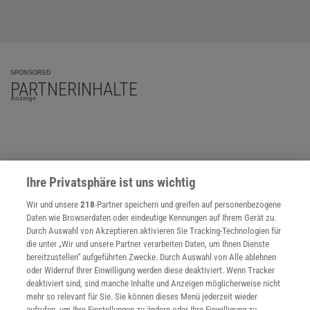
SPONSORED
PARTNERINHALTE
Anzeige
Ihre Privatsphäre ist uns wichtig
Wir und unsere
218
-Partner speichern und greifen auf personenbezogene
Daten wie Browserdaten oder eindeutige Kennungen auf Ihrem Gerät zu.
Durch Auswahl von Akzeptieren aktivieren Sie Tracking-Technologien für
die unter „Wir und unsere Partner verarbeiten Daten, um Ihnen Dienste
bereitzustellen“ aufgeführten Zwecke. Durch Auswahl von Alle ablehnen
oder Widerruf Ihrer Einwilligung werden diese deaktiviert. Wenn Tracker
deaktiviert sind, sind manche Inhalte und Anzeigen möglicherweise nicht
mehr so relevant für Sie. Sie können dieses Menü jederzeit wieder
aufrufen, um Ihre Einstellungen zu ändern oder Ihre Einwilligung zu