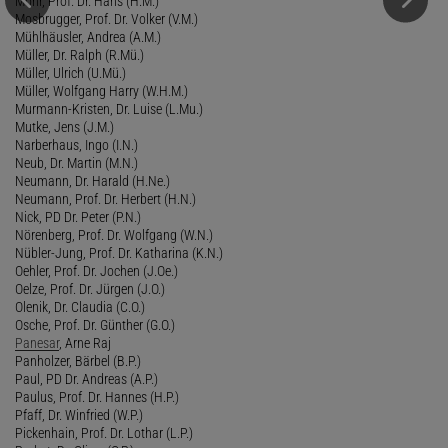
Mohr, Prof. Dr. Hans (H.M.)
Mosbrugger, Prof. Dr. Volker (V.M.)
Mühlhäusler, Andrea (A.M.)
Müller, Dr. Ralph (R.Mü.)
Müller, Ulrich (U.Mü.)
Müller, Wolfgang Harry (W.H.M.)
Murmann-Kristen, Dr. Luise (L.Mu.)
Mutke, Jens (J.M.)
Narberhaus, Ingo (I.N.)
Neub, Dr. Martin (M.N.)
Neumann, Dr. Harald (H.Ne.)
Neumann, Prof. Dr. Herbert (H.N.)
Nick, PD Dr. Peter (P.N.)
Nörenberg, Prof. Dr. Wolfgang (W.N.)
Nübler-Jung, Prof. Dr. Katharina (K.N.)
Oehler, Prof. Dr. Jochen (J.Oe.)
Oelze, Prof. Dr. Jürgen (J.O.)
Olenik, Dr. Claudia (C.O.)
Osche, Prof. Dr. Günther (G.O.)
Panesar
, Arne Raj
Panholzer, Bärbel (B.P.)
Paul, PD Dr. Andreas (A.P.)
Paulus, Prof. Dr. Hannes (H.P.)
Pfaff, Dr. Winfried (W.P.)
Pickenhain, Prof. Dr. Lothar (L.P.)