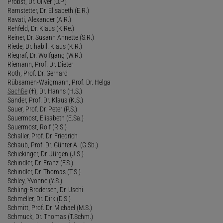
Probst, Dr. Oliver (O.P.)
Ramstetter, Dr. Elisabeth (E.R.)
Ravati, Alexander (A.R.)
Rehfeld, Dr. Klaus (K.Re.)
Reiner, Dr. Susann Annette (S.R.)
Riede, Dr. habil. Klaus (K.R.)
Riegraf, Dr. Wolfgang (W.R.)
Riemann, Prof. Dr. Dieter
Roth, Prof. Dr. Gerhard
Rübsamen-Waigmann, Prof. Dr. Helga
Sachße
(†), Dr. Hanns (H.S.)
Sander, Prof. Dr. Klaus (K.S.)
Sauer, Prof. Dr. Peter (P.S.)
Sauermost, Elisabeth (E.Sa.)
Sauermost, Rolf (R.S.)
Schaller, Prof. Dr. Friedrich
Schaub, Prof. Dr. Günter A. (G.Sb.)
Schickinger, Dr. Jürgen (J.S.)
Schindler, Dr. Franz (F.S.)
Schindler, Dr. Thomas (T.S.)
Schley, Yvonne (Y.S.)
Schling-Brodersen, Dr. Uschi
Schmeller, Dr. Dirk (D.S.)
Schmitt, Prof. Dr. Michael (M.S.)
Schmuck, Dr. Thomas (T.Schm.)