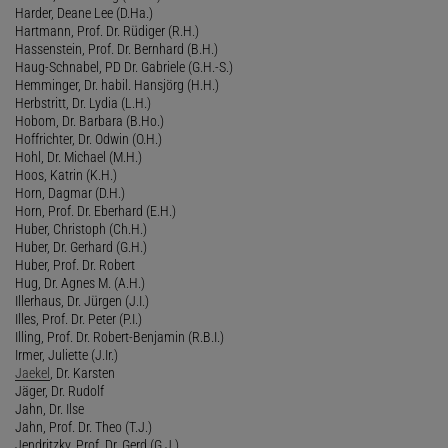
Harder, Deane Lee (D.Ha.)
Hartmann, Prof. Dr. Rüdiger (R.H.)
Hassenstein, Prof. Dr. Bernhard (B.H.)
Haug-Schnabel, PD Dr. Gabriele (G.H.-S.)
Hemminger, Dr. habil. Hansjörg (H.H.)
Herbstritt, Dr. Lydia (L.H.)
Hobom, Dr. Barbara (B.Ho.)
Hoffrichter, Dr. Odwin (O.H.)
Hohl, Dr. Michael (M.H.)
Hoos, Katrin (K.H.)
Horn, Dagmar (D.H.)
Horn, Prof. Dr. Eberhard (E.H.)
Huber, Christoph (Ch.H.)
Huber, Dr. Gerhard (G.H.)
Huber, Prof. Dr. Robert
Hug, Dr. Agnes M. (A.H.)
Illerhaus, Dr. Jürgen (J.I.)
Illes, Prof. Dr. Peter (P.I.)
Illing, Prof. Dr. Robert-Benjamin (R.B.I.)
Irmer, Juliette (J.Ir.)
Jaekel
, Dr. Karsten
Jäger, Dr. Rudolf
Jahn, Dr. Ilse
Jahn, Prof. Dr. Theo (T.J.)
Jendritzky, Prof. Dr. Gerd (G.J.)