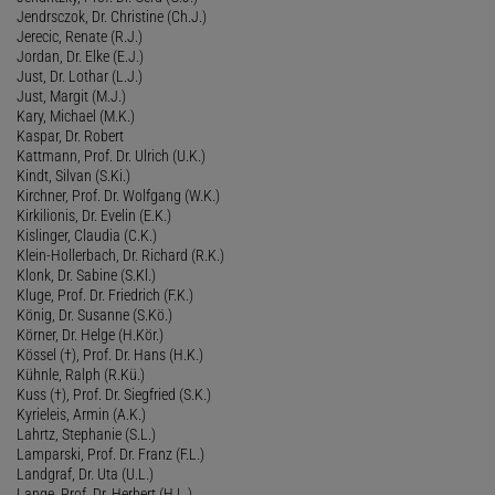
Jendrsczok, Dr. Christine (Ch.J.)
Jerecic, Renate (R.J.)
Jordan, Dr. Elke (E.J.)
Just, Dr. Lothar (L.J.)
Just, Margit (M.J.)
Kary, Michael (M.K.)
Kaspar, Dr. Robert
Kattmann, Prof. Dr. Ulrich (U.K.)
Kindt, Silvan (S.Ki.)
Kirchner, Prof. Dr. Wolfgang (W.K.)
Kirkilionis, Dr. Evelin (E.K.)
Kislinger, Claudia (C.K.)
Klein-Hollerbach, Dr. Richard (R.K.)
Klonk, Dr. Sabine (S.Kl.)
Kluge, Prof. Dr. Friedrich (F.K.)
König, Dr. Susanne (S.Kö.)
Körner, Dr. Helge (H.Kör.)
Kössel (†), Prof. Dr. Hans (H.K.)
Kühnle, Ralph (R.Kü.)
Kuss (†), Prof. Dr. Siegfried (S.K.)
Kyrieleis, Armin (A.K.)
Lahrtz, Stephanie (S.L.)
Lamparski, Prof. Dr. Franz (F.L.)
Landgraf, Dr. Uta (U.L.)
Lange, Prof. Dr. Herbert (H.L.)