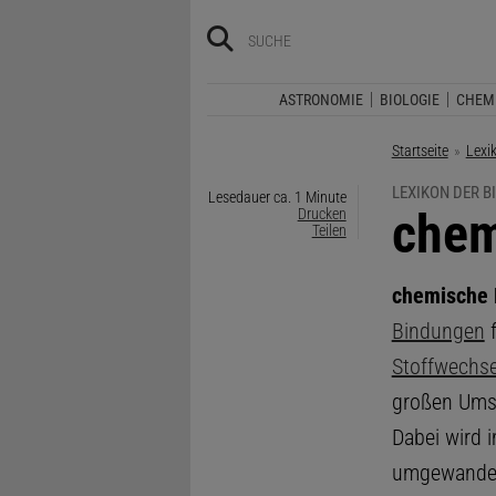
ASTRONOMIE
BIOLOGIE
CHEM
Startseite
Lexi
LEXIKON DER B
Lesedauer ca. 1 Minute
:
chem
Drucken
Teilen
chemische 
Bindungen
f
Stoffwechse
großen Umse
Dabei wird 
umgewandelt