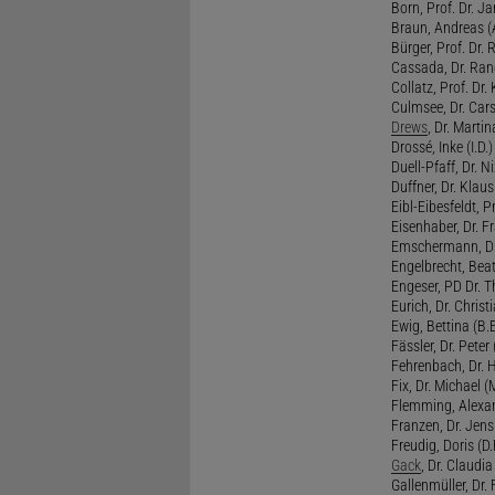
Born, Prof. Dr. Ja
Braun, Andreas (A
Bürger, Prof. Dr. 
Cassada, Dr. Rand
Collatz, Prof. Dr.
Culmsee, Dr. Cars
Drews
, Dr. Martin
Drossé, Inke (I.D.)
Duell-Pfaff, Dr. Ni
Duffner, Dr. Klaus
Eibl-Eibesfeldt, Pr
Eisenhaber, Dr. Fr
Emschermann, Dr. 
Engelbrecht, Beat
Engeser, PD Dr. Th
Eurich, Dr. Christi
Ewig, Bettina (B.
Fässler, Dr. Peter (
Fehrenbach, Dr. H
Fix, Dr. Michael (M
Flemming, Alexan
Franzen, Dr. Jens 
Freudig, Doris (D.F
Gack
, Dr. Claudia
Gallenmüller, Dr. F