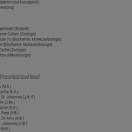
edaktion und Konzeption)
Beratung)
genrieder (Botanik)
ünter Collatz (Zoologie)
ssel (†) (Biochemie, Molekularbiologie)
er (Biochemie, Molekularbiologie)
 Osche (Zoologie)
chön (Mikrobiologie)
l
] [
mno
] [
pqr
] [
stuv
] [
wxyz
]
 (M.A.)
arina (K.A.)
Dr. Johannes (J.B.-F.)
im (J.Be.)
Rainer (R.B.)
 Peter (P.B.)
 Dr. Arno (A.B.)
 Johannes (J.B.)
 (M.B.)