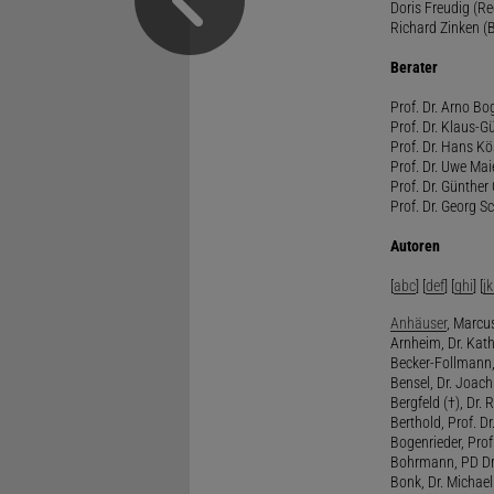
Doris Freudig (R
Richard Zinken (
Berater
Prof. Dr. Arno Bo
Prof. Dr. Klaus-G
Prof. Dr. Hans Kö
Prof. Dr. Uwe Mai
Prof. Dr. Günther
Prof. Dr. Georg S
Autoren
[
abc
] [
def
] [
ghi
] [
jk
Anhäuser
, Marcus
Arnheim, Dr. Kath
Becker-Follmann, 
Bensel, Dr. Joach
Bergfeld (†), Dr. 
Berthold, Prof. Dr.
Bogenrieder, Prof.
Bohrmann, PD Dr.
Bonk, Dr. Michael