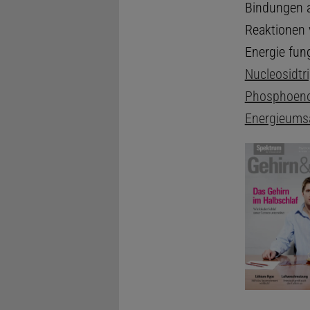
Bindungen a
Reaktionen 
Energie fun
Nucleosidtr
Phosphoeno
Energieums