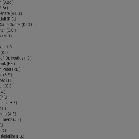
n (J.Bo.)
.Br.)
Renate (R.Bü.)
all (R.C.)
 Klaus-Günter (K.-G.C.)
ten (C.C.)
a (M.D.)
xe (N.D.)
 (K.D.)
of. Dr. Irenäus (I.E.)
ank (F.E.)
Peter (P.E.)
e (B.E.)
eo (T.E.)
an (C.E.)
Ew.)
P.F.)
einz (H.F.)
.F.)
dra (A.F.)
Lorenz (J.F.)
.)
 (C.G.)
riederike (F.G.)