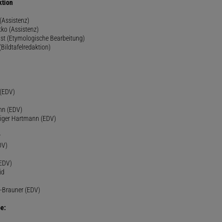
ktion
(Assistenz)
ko (Assistenz)
st (Etymologische Bearbeitung)
(Bildtafelredaktion)
h
 (EDV)
nn (EDV)
diger Hartmann (EDV)
r
DV)
(EDV)
id
-Brauner (EDV)
e: