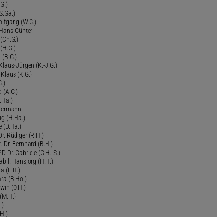
G.)
S.Gä.)
olfgang (W.G.)
. Hans-Günter
 (Ch.G.)
 (H.G.)
a (B.G.)
 Klaus-Jürgen (K.-J.G.)
. Klaus (K.G.)
G.)
d (A.G.)
.Hä.)
 Hermann
ig (H.Ha.)
 (D.Ha.)
r. Rüdiger (R.H.)
. Dr. Bernhard (B.H.)
 Dr. Gabriele (G.H.-S.)
bil. Hansjörg (H.H.)
ia (L.H.)
ra (B.Ho.)
dwin (O.H.)
 (M.H.)
.)
H.)