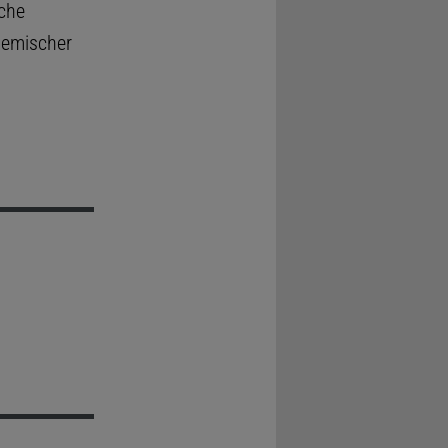
sche
hemischer