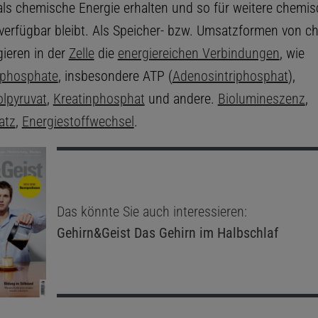
ls chemische Energie erhalten und so für weitere chemi
verfügbar bleibt. Als Speicher- bzw. Umsatzformen von c
gieren in der
Zelle
die
energiereichen Verbindungen
, wie
iphosphate
, insbesondere ATP (
Adenosintriphosphat
),
lpyruvat
,
Kreatinphosphat
und andere.
Biolumineszenz
,
atz
,
Energiestoffwechsel
.
Das könnte Sie auch interessieren:
Gehirn&Geist
Das Gehirn im Halbschlaf