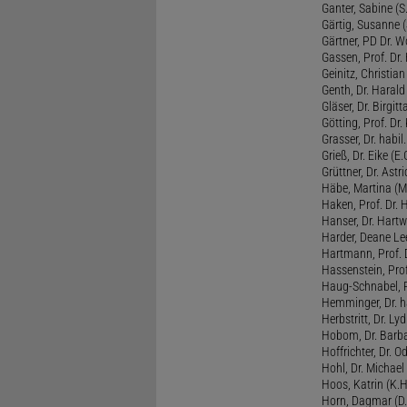
Ganter, Sabine (S.
Gärtig, Susanne (
Gärtner, PD Dr. W
Gassen, Prof. Dr
Geinitz, Christian
Genth, Dr. Harald
Gläser, Dr. Birgitt
Götting, Prof. Dr.
Grasser, Dr. habil
Grieß, Dr. Eike (E.
Grüttner, Dr. Astri
Häbe, Martina (M
Haken, Prof. Dr.
Hanser, Dr. Hartw
Harder, Deane Lee
Hartmann, Prof. D
Hassenstein, Prof
Haug-Schnabel, PD
Hemminger, Dr. ha
Herbstritt, Dr. Lyd
Hobom, Dr. Barba
Hoffrichter, Dr. O
Hohl, Dr. Michael
Hoos, Katrin (K.H
Horn, Dagmar (D.