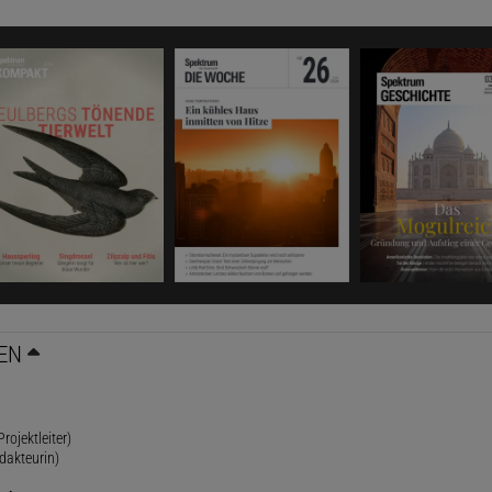
EN
rojektleiter)
dakteurin)