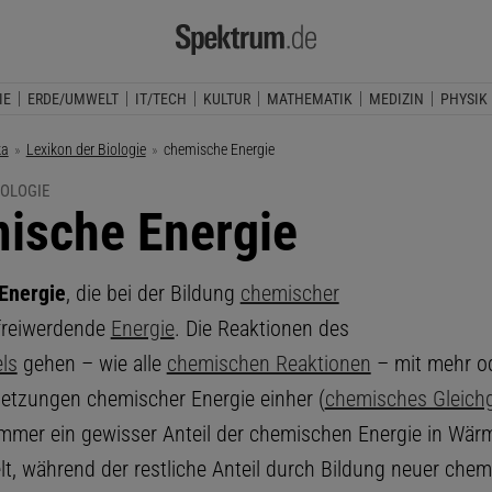
IE
ERDE/UMWELT
IT/TECH
KULTUR
MATHEMATIK
MEDIZIN
PHYSIK
ka
Lexikon der Biologie
Aktuelle Seite:
chemische Energie
IOLOGIE
ische Energie
Energie
, die bei der Bildung
chemischer
reiwerdende
Energie
. Die Reaktionen des
ls
gehen – wie alle
chemischen Reaktionen
– mit mehr o
tzungen chemischer Energie einher (
chemisches Gleich
immer ein gewisser Anteil der chemischen Energie in Wär
, während der restliche Anteil durch Bildung neuer chem