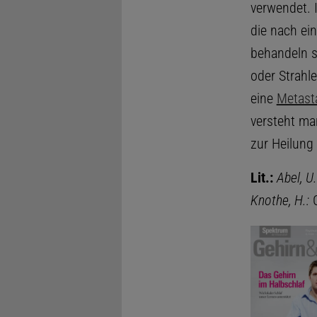
verwendet. 
die nach ei
behandeln s
oder Strahl
eine
Metast
versteht ma
zur Heilung
Lit.:
Abel, U.
Knothe, H.:
C