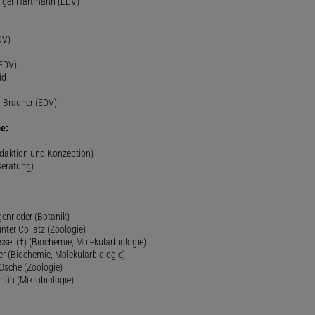
diger Hartmann (EDV)
r
DV)
(EDV)
id
-Brauner (EDV)
e:
edaktion und Konzeption)
Beratung)
genrieder (Botanik)
ünter Collatz (Zoologie)
ssel (†) (Biochemie, Molekularbiologie)
er (Biochemie, Molekularbiologie)
 Osche (Zoologie)
chön (Mikrobiologie)