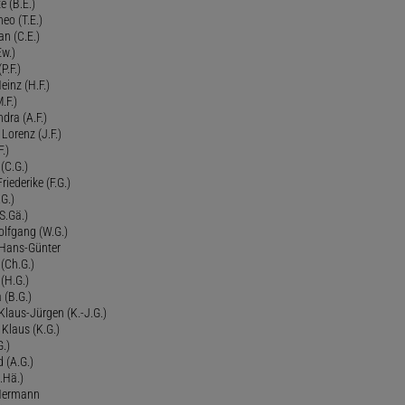
e (B.E.)
eo (T.E.)
an (C.E.)
Ew.)
P.F.)
einz (H.F.)
.F.)
dra (A.F.)
Lorenz (J.F.)
.)
 (C.G.)
riederike (F.G.)
G.)
S.Gä.)
olfgang (W.G.)
. Hans-Günter
 (Ch.G.)
 (H.G.)
a (B.G.)
 Klaus-Jürgen (K.-J.G.)
. Klaus (K.G.)
G.)
d (A.G.)
.Hä.)
 Hermann