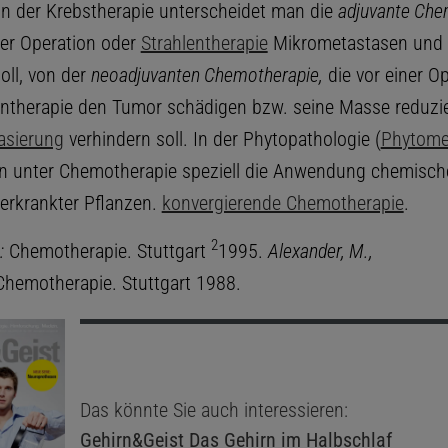
In der Krebstherapie unterscheidet man die
adjuvante Che
ner Operation oder
Strahlentherapie
Mikrometastasen und 
oll, von der
neoadjuvanten Chemotherapie,
die vor einer O
entherapie den Tumor schädigen bzw. seine Masse reduzi
asierung
verhindern soll. In der Phytopathologie (
Phytome
n unter Chemotherapie speziell die Anwendung chemisch
 erkrankter Pflanzen.
konvergierende Chemotherapie
.
2
:
Chemotherapie. Stuttgart
1995.
Alexander, M.,
hemotherapie. Stuttgart 1988.
Das könnte Sie auch interessieren:
Gehirn&Geist
Das Gehirn im Halbschlaf