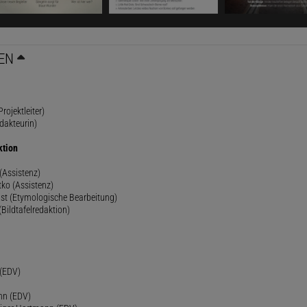
EN
rojektleiter)
dakteurin)
ktion
(Assistenz)
ko (Assistenz)
st (Etymologische Bearbeitung)
(Bildtafelredaktion)
h
 (EDV)
nn (EDV)