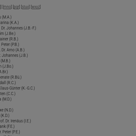
l
] [
mno
] [
pqr
] [
stuv
] [
wxyz
]
 (M.A.)
arina (K.A.)
Dr. Johannes (J.B.-F.)
im (J.Be.)
Rainer (R.B.)
 Peter (P.B.)
 Dr. Arno (A.B.)
 Johannes (J.B.)
 (M.B.)
n (J.Bo.)
.Br.)
Renate (R.Bü.)
all (R.C.)
 Klaus-Günter (K.-G.C.)
ten (C.C.)
a (M.D.)
xe (N.D.)
 (K.D.)
of. Dr. Irenäus (I.E.)
ank (F.E.)
Peter (P.E.)