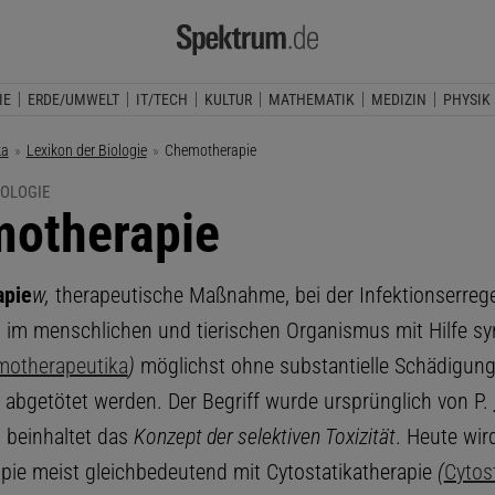
IE
ERDE/UMWELT
IT/TECH
KULTUR
MATHEMATIK
MEDIZIN
PHYSIK
ka
Lexikon der Biologie
Aktuelle Seite:
Chemotherapie
IOLOGIE
otherapie
apie
w,
therapeutische Maßnahme, bei der Infektionserreg
 im menschlichen und tierischen Organismus mit Hilfe sy
otherapeutika
)
möglichst ohne substantielle Schädigun
abgetötet werden. Der Begriff wurde ursprünglich von P.
 beinhaltet das
Konzept der selektiven Toxizität
. Heute wir
ie meist gleichbedeutend mit Cytostatikatherapie
(
Cytos