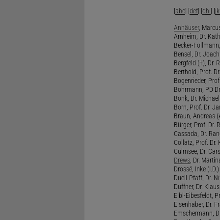
[
abc
] [
def
] [
ghi
] [
jk
Anhäuser
, Marcus
Arnheim, Dr. Kath
Becker-Follmann, 
Bensel, Dr. Joach
Bergfeld (†), Dr. 
Berthold, Prof. Dr.
Bogenrieder, Prof.
Bohrmann, PD Dr.
Bonk, Dr. Michael
Born, Prof. Dr. Ja
Braun, Andreas (A
Bürger, Prof. Dr. 
Cassada, Dr. Rand
Collatz, Prof. Dr.
Culmsee, Dr. Cars
Drews
, Dr. Martin
Drossé, Inke (I.D.)
Duell-Pfaff, Dr. Ni
Duffner, Dr. Klaus
Eibl-Eibesfeldt, Pr
Eisenhaber, Dr. Fr
Emschermann, Dr. 