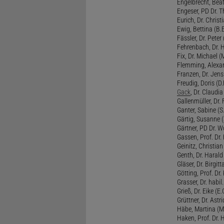
Engelbrecht, Beat
Engeser, PD Dr. Th
Eurich, Dr. Christi
Ewig, Bettina (B.
Fässler, Dr. Peter (
Fehrenbach, Dr. H
Fix, Dr. Michael (M
Flemming, Alexan
Franzen, Dr. Jens 
Freudig, Doris (D.F
Gack
, Dr. Claudia
Gallenmüller, Dr. F
Ganter, Sabine (S.
Gärtig, Susanne (
Gärtner, PD Dr. W
Gassen, Prof. Dr
Geinitz, Christian
Genth, Dr. Harald
Gläser, Dr. Birgitt
Götting, Prof. Dr.
Grasser, Dr. habil
Grieß, Dr. Eike (E.
Grüttner, Dr. Astri
Häbe, Martina (M
Haken, Prof. Dr.