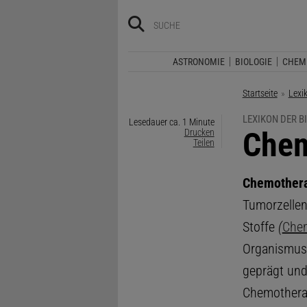
ASTRONOMIE
BIOLOGIE
CHEM
Startseite
Lexi
LEXIKON DER B
Lesedauer ca. 1 Minute
:
Chem
Drucken
Teilen
Chemother
Tumorzellen
Stoffe
(
Chem
Organismus 
geprägt und
Chemotherap