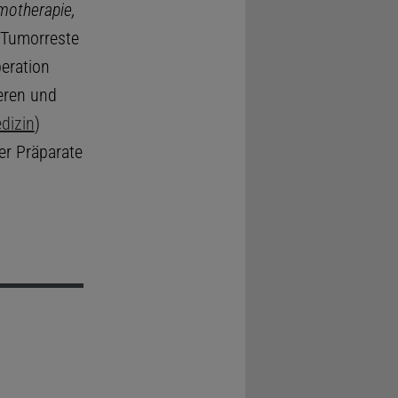
motherapie,
Tumorreste
peration
eren und
dizin
)
er Präparate