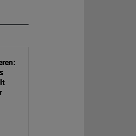
eren:
s
lt
r