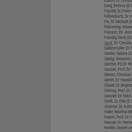
Eurich, Dr. Christi
Ewig, Bettina (B.
Fässler, Dr. Peter (
Fehrenbach, Dr. H
Fix, Dr. Michael (M
Flemming, Alexan
Franzen, Dr. Jens 
Freudig, Doris (D.F
Gack
, Dr. Claudia
Gallenmüller, Dr. F
Ganter, Sabine (S.
Gärtig, Susanne (
Gärtner, PD Dr. W
Gassen, Prof. Dr
Geinitz, Christian
Genth, Dr. Harald
Gläser, Dr. Birgitt
Götting, Prof. Dr.
Grasser, Dr. habil
Grieß, Dr. Eike (E.
Grüttner, Dr. Astri
Häbe, Martina (M
Haken, Prof. Dr.
Hanser, Dr. Hartw
Harder, Deane Lee