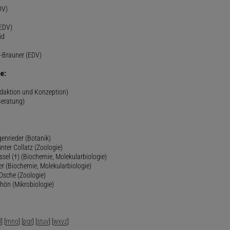
DV)
(EDV)
id
-Brauner (EDV)
e:
edaktion und Konzeption)
Beratung)
genrieder (Botanik)
ünter Collatz (Zoologie)
ssel (†) (Biochemie, Molekularbiologie)
er (Biochemie, Molekularbiologie)
 Osche (Zoologie)
chön (Mikrobiologie)
l
] [
mno
] [
pqr
] [
stuv
] [
wxyz
]