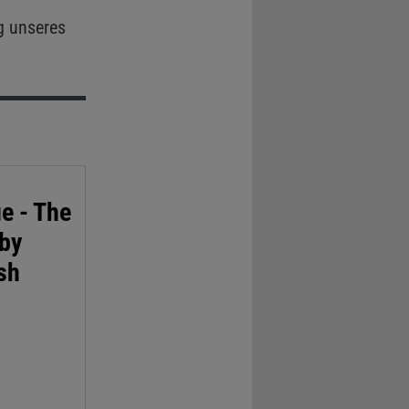
g unseres
e - The
 by
sh