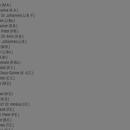
 (M.A.)
arina (K.A.)
Dr. Johannes (J.B.-F.)
im (J.Be.)
Rainer (R.B.)
 Peter (P.B.)
 Dr. Arno (A.B.)
 Johannes (J.B.)
 (M.B.)
n (J.Bo.)
.Br.)
Renate (R.Bü.)
all (R.C.)
 Klaus-Günter (K.-G.C.)
ten (C.C.)
a (M.D.)
xe (N.D.)
 (K.D.)
of. Dr. Irenäus (I.E.)
ank (F.E.)
Peter (P.E.)
e (B.E.)
eo (T.E.)