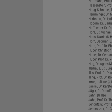
Hartmann, Prof. D
Hassenstein, Prof
Haug-Schnabel, PD
Hemminger, Dr. ha
Herbstritt, Dr. Lyd
Hobom, Dr. Barba
Hoffrichter, Dr. O
Hohl, Dr. Michael
Hoos, Katrin (K.H
Horn, Dagmar (D.
Horn, Prof. Dr. Eb
Huber, Christoph 
Huber, Dr. Gerhar
Huber, Prof. Dr. R
Hug, Dr. Agnes M.
Illerhaus, Dr. Jürg
Illes, Prof. Dr. Pete
Illing, Prof. Dr. 
Irmer, Juliette (J.Ir
Jaekel
, Dr. Karst
Jäger, Dr. Rudolf
Jahn, Dr. Ilse
Jahn, Prof. Dr. Th
Jendritzky, Prof. 
Jendrsczok, Dr. Ch