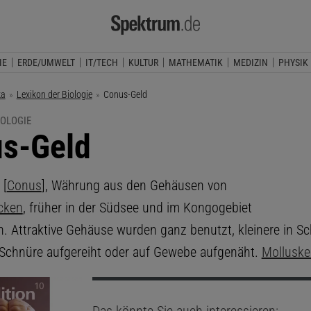
IE
ERDE/UMWELT
IT/TECH
KULTUR
MATHEMATIK
MEDIZIN
PHYSIK
ka
Lexikon der Biologie
Aktuelle Seite:
Conus-Geld
IOLOGIE
s-Geld
d
[
Conus
], Währung aus den Gehäusen von
cken
, früher in der Südsee und im Kongogebiet
h. Attraktive Gehäuse wurden ganz benutzt, kleinere in S
 Schnüre aufgereiht oder auf Gewebe aufgenäht.
Molluske