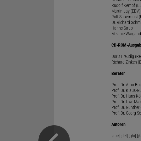
Rudolf Kempf (E
Martin Lay (EDV)
Rolf Sauermost 
Dr. Richard Schm
Hanns Strub
Melanie Waigand
CD-ROM-Ausgab
Doris Freudig (R
Richard Zinken (
Berater
Prof. Dr. Arno Bo
Prof. Dr. Klaus-G
Prof. Dr. Hans Kö
Prof. Dr. Uwe Mai
Prof. Dr. Günther
Prof. Dr. Georg S
Autoren
[
abc
] [
def
] [
ghi
] [
jk