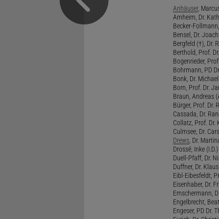
Anhäuser
, Marcus
Arnheim, Dr. Kath
Becker-Follmann, 
Bensel, Dr. Joach
Bergfeld (†), Dr. 
Berthold, Prof. Dr.
Bogenrieder, Prof.
Bohrmann, PD Dr.
Bonk, Dr. Michael
Born, Prof. Dr. Ja
Braun, Andreas (A
Bürger, Prof. Dr. 
Cassada, Dr. Rand
Collatz, Prof. Dr.
Culmsee, Dr. Cars
Drews
, Dr. Martin
Drossé, Inke (I.D.)
Duell-Pfaff, Dr. Ni
Duffner, Dr. Klaus
Eibl-Eibesfeldt, Pr
Eisenhaber, Dr. Fr
Emschermann, Dr. 
Engelbrecht, Beat
Engeser, PD Dr. Th