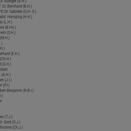
r. Rüdiger (R.H.)
. Dr. Bernhard (B.H.)
 Dr. Gabriele (G.H.-S.)
bil. Hansjörg (H.H.)
ia (L.H.)
ra (B.Ho.)
dwin (O.H.)
 (M.H.)
.)
H.)
erhard (E.H.)
(Ch.H.)
d (G.H.)
obert
 (A.H.)
en (J.I.)
r (P.I.)
Robert-Benjamin (R.B.I.)
.)
en
eo (T.J.)
Dr. Gerd (G.J.)
ristine (Ch.J.)