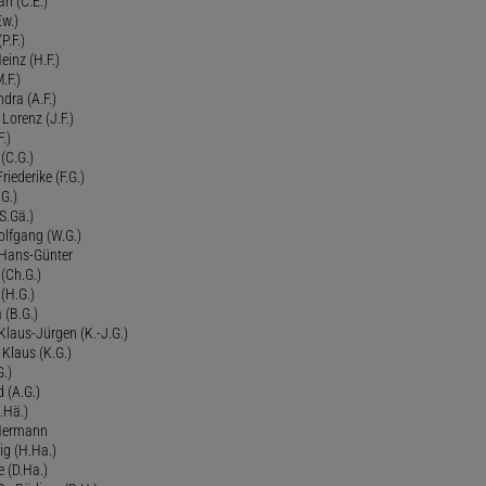
an (C.E.)
Ew.)
P.F.)
einz (H.F.)
.F.)
dra (A.F.)
Lorenz (J.F.)
.)
 (C.G.)
riederike (F.G.)
G.)
S.Gä.)
olfgang (W.G.)
. Hans-Günter
 (Ch.G.)
 (H.G.)
a (B.G.)
 Klaus-Jürgen (K.-J.G.)
. Klaus (K.G.)
G.)
d (A.G.)
.Hä.)
 Hermann
ig (H.Ha.)
 (D.Ha.)