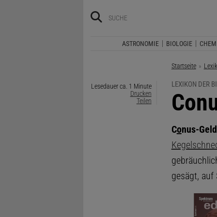
ASTRONOMIE
BIOLOGIE
CHEM
Startseite
Lexi
LEXIKON DER B
Lesedauer ca. 1 Minute
:
Conu
Drucken
Teilen
C
o
nus-Gel
Kegelschne
gebräuchlic
gesägt, auf