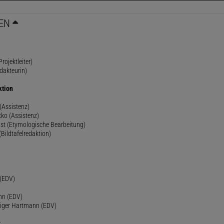
EN
rojektleiter)
dakteurin)
ktion
(Assistenz)
ko (Assistenz)
st (Etymologische Bearbeitung)
(Bildtafelredaktion)
h
 (EDV)
nn (EDV)
diger Hartmann (EDV)
r