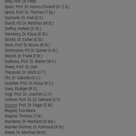
Sitte, Prof. Dr. Peter
Spatz, Prof. Dr. Hanns-Christof (H.-C.S.)
Speck, Prof. Dr. Thomas (T.Sp.)
Ssymank, Dr. Axel (A.S.)
Starck, PD Dr. Matthias (M.St.)
Steffny, Herbert (H.St.)
Sternberg, Dr. Klaus (K.St.)
Stöckli, Dr. Esther (E.St.)
Streit, Prof. Dr. Bruno (B.St.)
Strittmatter, PD Dr. Günter (G.St.)
Stürzel, Dr. Frank (F.St.)
Sudhaus, Prof. Dr. Walter (W.S.)
Tewes, Prof. Dr. Uwe
Theopold, Dr. Ulrich (U.T.)
Uhl, Dr. Gabriele (G.U.)
Unsicker, Prof. Dr. Klaus (K.U.)
Vaas, Rüdiger (R.V.)
Vogt, Prof. Dr. Joachim (J.V.)
Vollmer, Prof. Dr. Dr. Gerhard (G.V.)
Wagner
, Prof. Dr. Edgar (E.W.)
Wagner, Eva-Maria
Wagner, Thomas (T.W.)
Wandtner, Dr. Reinhard (R.Wa.)
Warnke-Grüttner, Dr. Raimund (R.W.)
Weber, Dr. Manfred (M.W.)