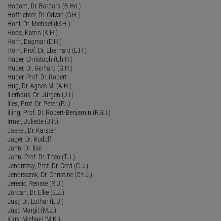
Hobom, Dr. Barbara (B.Ho.)
Hoffrichter, Dr. Odwin (O.H.)
Hohl, Dr. Michael (M.H.)
Hoos, Katrin (K.H.)
Horn, Dagmar (D.H.)
Horn, Prof. Dr. Eberhard (E.H.)
Huber, Christoph (Ch.H.)
Huber, Dr. Gerhard (G.H.)
Huber, Prof. Dr. Robert
Hug, Dr. Agnes M. (A.H.)
Illerhaus, Dr. Jürgen (J.I.)
Illes, Prof. Dr. Peter (P.I.)
Illing, Prof. Dr. Robert-Benjamin (R.B.I.)
Irmer, Juliette (J.Ir.)
Jaekel
, Dr. Karsten
Jäger, Dr. Rudolf
Jahn, Dr. Ilse
Jahn, Prof. Dr. Theo (T.J.)
Jendritzky, Prof. Dr. Gerd (G.J.)
Jendrsczok, Dr. Christine (Ch.J.)
Jerecic, Renate (R.J.)
Jordan, Dr. Elke (E.J.)
Just, Dr. Lothar (L.J.)
Just, Margit (M.J.)
Kary, Michael (M.K.)