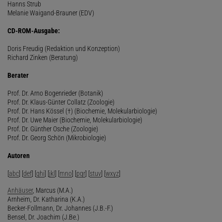
Hanns Strub
Melanie Waigand-Brauner (EDV)
CD-ROM-Ausgabe:
Doris Freudig (Redaktion und Konzeption)
Richard Zinken (Beratung)
Berater
Prof. Dr. Arno Bogenrieder (Botanik)
Prof. Dr. Klaus-Günter Collatz (Zoologie)
Prof. Dr. Hans Kössel (†) (Biochemie, Molekularbiologie)
Prof. Dr. Uwe Maier (Biochemie, Molekularbiologie)
Prof. Dr. Günther Osche (Zoologie)
Prof. Dr. Georg Schön (Mikrobiologie)
Autoren
[
abc
] [
def
] [
ghi
] [
jkl
] [
mno
] [
pqr
] [
stuv
] [
wxyz
]
Anhäuser
, Marcus (M.A.)
Arnheim, Dr. Katharina (K.A.)
Becker-Follmann, Dr. Johannes (J.B.-F.)
Bensel, Dr. Joachim (J.Be.)