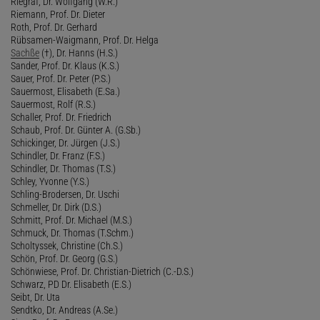
Riegraf, Dr. Wolfgang (W.R.)
Riemann, Prof. Dr. Dieter
Roth, Prof. Dr. Gerhard
Rübsamen-Waigmann, Prof. Dr. Helga
Sachße
(†), Dr. Hanns (H.S.)
Sander, Prof. Dr. Klaus (K.S.)
Sauer, Prof. Dr. Peter (P.S.)
Sauermost, Elisabeth (E.Sa.)
Sauermost, Rolf (R.S.)
Schaller, Prof. Dr. Friedrich
Schaub, Prof. Dr. Günter A. (G.Sb.)
Schickinger, Dr. Jürgen (J.S.)
Schindler, Dr. Franz (F.S.)
Schindler, Dr. Thomas (T.S.)
Schley, Yvonne (Y.S.)
Schling-Brodersen, Dr. Uschi
Schmeller, Dr. Dirk (D.S.)
Schmitt, Prof. Dr. Michael (M.S.)
Schmuck, Dr. Thomas (T.Schm.)
Scholtyssek, Christine (Ch.S.)
Schön, Prof. Dr. Georg (G.S.)
Schönwiese, Prof. Dr. Christian-Dietrich (C.-D.S.)
Schwarz, PD Dr. Elisabeth (E.S.)
Seibt, Dr. Uta
Sendtko, Dr. Andreas (A.Se.)