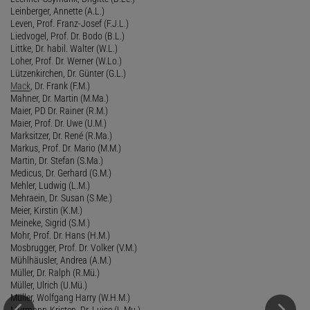
Leinberger, Annette (A.L.)
Leven, Prof. Franz-Josef (F.J.L.)
Liedvogel, Prof. Dr. Bodo (B.L.)
Littke, Dr. habil. Walter (W.L.)
Loher, Prof. Dr. Werner (W.Lo.)
Lützenkirchen, Dr. Günter (G.L.)
Mack
, Dr. Frank (F.M.)
Mahner, Dr. Martin (M.Ma.)
Maier, PD Dr. Rainer (R.M.)
Maier, Prof. Dr. Uwe (U.M.)
Marksitzer, Dr. René (R.Ma.)
Markus, Prof. Dr. Mario (M.M.)
Martin, Dr. Stefan (S.Ma.)
Medicus, Dr. Gerhard (G.M.)
Mehler, Ludwig (L.M.)
Mehraein, Dr. Susan (S.Me.)
Meier, Kirstin (K.M.)
Meineke, Sigrid (S.M.)
Mohr, Prof. Dr. Hans (H.M.)
Mosbrugger, Prof. Dr. Volker (V.M.)
Mühlhäusler, Andrea (A.M.)
Müller, Dr. Ralph (R.Mü.)
Müller, Ulrich (U.Mü.)
Müller, Wolfgang Harry (W.H.M.)
Murmann-Kristen, Dr. Luise (L.Mu.)