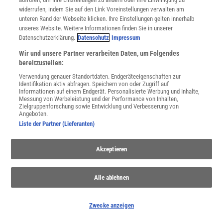
widerrufen, indem Sie auf den Link Voreinstellungen verwalten am
unteren Rand der Webseite klicken. Ihre Einstellungen gelten innerhalb
NACH OBEN
unseres Website. Weitere Informationen finden Sie in unserer
Datenschutzerklärung.
Datenschutz
Impressum
Wir und unsere Partner verarbeiten Daten, um Folgendes
Für Sie im Spektrum-Shop und am Kiosk:
bereitzustellen:
Verwendung genauer Standortdaten. Endgeräteeigenschaften zur
Identifikation aktiv abfragen. Speichern von oder Zugriff auf
Informationen auf einem Endgerät. Personalisierte Werbung und Inhalte,
Messung von Werbeleistung und der Performance von Inhalten,
Zielgruppenforschung sowie Entwicklung und Verbesserung von
Angeboten.
Liste der Partner (Lieferanten)
WEITERE NEUERSCHEINUNGEN
SPEKTRUM SHOP
Akzeptieren
Spektrum
.de-Newsletter abonnieren
Alle ablehnen
JETZT ANMELDEN!
Zwecke anzeigen
Sie können unsere Newsletter jederzeit wieder abbestellen. Infos zu unserem Umgang