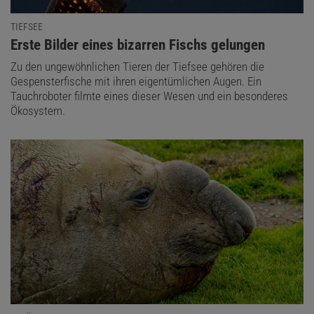
TIEFSEE
:
Erste Bilder eines bizarren Fischs gelungen
Zu den ungewöhnlichen Tieren der Tiefsee gehören die
Gespensterfische mit ihren eigentümlichen Augen. Ein
Tauchroboter filmte eines dieser Wesen und ein besonderes
Ökosystem.