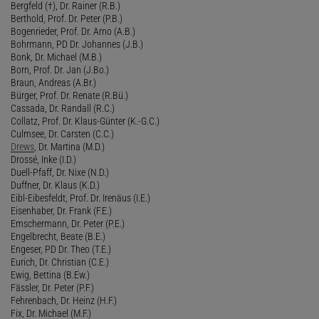
Bergfeld (†), Dr. Rainer (R.B.)
Berthold, Prof. Dr. Peter (P.B.)
Bogenrieder, Prof. Dr. Arno (A.B.)
Bohrmann, PD Dr. Johannes (J.B.)
Bonk, Dr. Michael (M.B.)
Born, Prof. Dr. Jan (J.Bo.)
Braun, Andreas (A.Br.)
Bürger, Prof. Dr. Renate (R.Bü.)
Cassada, Dr. Randall (R.C.)
Collatz, Prof. Dr. Klaus-Günter (K.-G.C.)
Culmsee, Dr. Carsten (C.C.)
Drews
, Dr. Martina (M.D.)
Drossé, Inke (I.D.)
Duell-Pfaff, Dr. Nixe (N.D.)
Duffner, Dr. Klaus (K.D.)
Eibl-Eibesfeldt, Prof. Dr. Irenäus (I.E.)
Eisenhaber, Dr. Frank (F.E.)
Emschermann, Dr. Peter (P.E.)
Engelbrecht, Beate (B.E.)
Engeser, PD Dr. Theo (T.E.)
Eurich, Dr. Christian (C.E.)
Ewig, Bettina (B.Ew.)
Fässler, Dr. Peter (P.F.)
Fehrenbach, Dr. Heinz (H.F.)
Fix, Dr. Michael (M.F.)