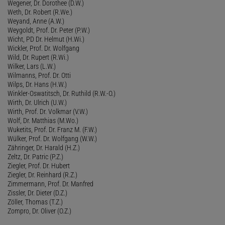
Wegener, Dr. Dorothee (D.W.)
Weth, Dr. Robert (R.We.)
Weyand, Anne (A.W.)
Weygoldt, Prof. Dr. Peter (P.W.)
Wicht, PD Dr. Helmut (H.Wi.)
Wickler, Prof. Dr. Wolfgang
Wild, Dr. Rupert (R.Wi.)
Wilker, Lars (L.W.)
Wilmanns, Prof. Dr. Otti
Wilps, Dr. Hans (H.W.)
Winkler-Oswatitsch, Dr. Ruthild (R.W.-O.)
Wirth, Dr. Ulrich (U.W.)
Wirth, Prof. Dr. Volkmar (V.W.)
Wolf, Dr. Matthias (M.Wo.)
Wuketits, Prof. Dr. Franz M. (F.W.)
Wülker, Prof. Dr. Wolfgang (W.W.)
Zähringer, Dr. Harald (H.Z.)
Zeltz, Dr. Patric (P.Z.)
Ziegler, Prof. Dr. Hubert
Ziegler, Dr. Reinhard (R.Z.)
Zimmermann, Prof. Dr. Manfred
Zissler, Dr. Dieter (D.Z.)
Zöller, Thomas (T.Z.)
Zompro, Dr. Oliver (O.Z.)