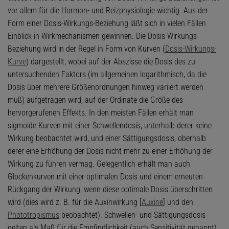
vor allem für die Hormon- und Reizphysiologie wichtig. Aus der
Form einer Dosis-Wirkungs-Beziehung läßt sich in vielen Fällen
Einblick in Wirkmechanismen gewinnen. Die Dosis-Wirkungs-
Beziehung wird in der Regel in Form von Kurven (
Dosis-Wirkungs-
Kurve
) dargestellt, wobei auf der Abszisse die Dosis des zu
untersuchenden Faktors (im allgemeinen logarithmisch, da die
Dosis über mehrere Größenordnungen hinweg variiert werden
muß) aufgetragen wird, auf der Ordinate die Größe des
hervorgerufenen Effekts. In den meisten Fällen erhält man
sigmoide Kurven mit einer Schwellendosis, unterhalb derer keine
Wirkung beobachtet wird, und einer Sättigungsdosis, oberhalb
derer eine Erhöhung der Dosis nicht mehr zu einer Erhöhung der
Wirkung zu führen vermag. Gelegentlich erhält man auch
Glockenkurven mit einer optimalen Dosis und einem erneuten
Rückgang der Wirkung, wenn diese optimale Dosis überschritten
wird (dies wird z. B. für die Auxinwirkung [
Auxine
] und den
Phototropismus
beobachtet). Schwellen- und Sättigungsdosis
gelten als Maß für die Empfindlichkeit (auch Sensitivität genannt).