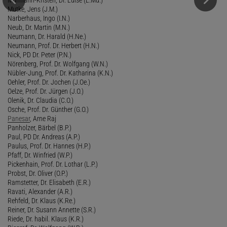
Mutke, Jens (J.M.)
Narberhaus, Ingo (I.N.)
Neub, Dr. Martin (M.N.)
Neumann, Dr. Harald (H.Ne.)
Neumann, Prof. Dr. Herbert (H.N.)
Nick, PD Dr. Peter (P.N.)
Nörenberg, Prof. Dr. Wolfgang (W.N.)
Nübler-Jung, Prof. Dr. Katharina (K.N.)
Oehler, Prof. Dr. Jochen (J.Oe.)
Oelze, Prof. Dr. Jürgen (J.O.)
Olenik, Dr. Claudia (C.O.)
Osche, Prof. Dr. Günther (G.O.)
Panesar
, Arne Raj
Panholzer, Bärbel (B.P.)
Paul, PD Dr. Andreas (A.P.)
Paulus, Prof. Dr. Hannes (H.P.)
Pfaff, Dr. Winfried (W.P.)
Pickenhain, Prof. Dr. Lothar (L.P.)
Probst, Dr. Oliver (O.P.)
Ramstetter, Dr. Elisabeth (E.R.)
Ravati, Alexander (A.R.)
Rehfeld, Dr. Klaus (K.Re.)
Reiner, Dr. Susann Annette (S.R.)
Riede, Dr. habil. Klaus (K.R.)