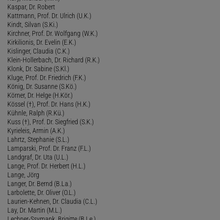
Kaspar, Dr. Robert
Kattmann, Prof. Dr. Ulrich (U.K.)
Kindt, Silvan (S.Ki.)
Kirchner, Prof. Dr. Wolfgang (W.K.)
Kirkilionis, Dr. Evelin (E.K.)
Kislinger, Claudia (C.K.)
Klein-Hollerbach, Dr. Richard (R.K.)
Klonk, Dr. Sabine (S.Kl.)
Kluge, Prof. Dr. Friedrich (F.K.)
König, Dr. Susanne (S.Kö.)
Körner, Dr. Helge (H.Kör.)
Kössel (†), Prof. Dr. Hans (H.K.)
Kühnle, Ralph (R.Kü.)
Kuss (†), Prof. Dr. Siegfried (S.K.)
Kyrieleis, Armin (A.K.)
Lahrtz, Stephanie (S.L.)
Lamparski, Prof. Dr. Franz (F.L.)
Landgraf, Dr. Uta (U.L.)
Lange, Prof. Dr. Herbert (H.L.)
Lange, Jörg
Langer, Dr. Bernd (B.La.)
Larbolette, Dr. Oliver (O.L.)
Laurien-Kehnen, Dr. Claudia (C.L.)
Lay, Dr. Martin (M.L.)
Lechner-Ssymank, Brigitte (B.Le.)