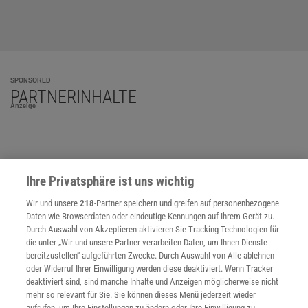
SPONSORED
PARTNERINHALTE
Anzeige
Ihre Privatsphäre ist uns wichtig
Wir und unsere
218
-Partner speichern und greifen auf personenbezogene
Daten wie Browserdaten oder eindeutige Kennungen auf Ihrem Gerät zu.
Durch Auswahl von Akzeptieren aktivieren Sie Tracking-Technologien für
die unter „Wir und unsere Partner verarbeiten Daten, um Ihnen Dienste
bereitzustellen“ aufgeführten Zwecke. Durch Auswahl von Alle ablehnen
oder Widerruf Ihrer Einwilligung werden diese deaktiviert. Wenn Tracker
deaktiviert sind, sind manche Inhalte und Anzeigen möglicherweise nicht
mehr so relevant für Sie. Sie können dieses Menü jederzeit wieder
aufrufen, um Ihre Einstellungen zu ändern oder Ihre Einwilligung zu