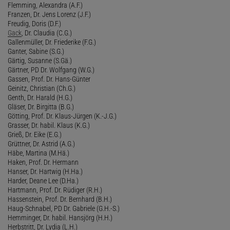
Flemming, Alexandra (A.F.)
Franzen, Dr. Jens Lorenz (J.F.)
Freudig, Doris (D.F.)
Gack
, Dr. Claudia (C.G.)
Gallenmüller, Dr. Friederike (F.G.)
Ganter, Sabine (S.G.)
Gärtig, Susanne (S.Gä.)
Gärtner, PD Dr. Wolfgang (W.G.)
Gassen, Prof. Dr. Hans-Günter
Geinitz, Christian (Ch.G.)
Genth, Dr. Harald (H.G.)
Gläser, Dr. Birgitta (B.G.)
Götting, Prof. Dr. Klaus-Jürgen (K.-J.G.)
Grasser, Dr. habil. Klaus (K.G.)
Grieß, Dr. Eike (E.G.)
Grüttner, Dr. Astrid (A.G.)
Häbe, Martina (M.Hä.)
Haken, Prof. Dr. Hermann
Hanser, Dr. Hartwig (H.Ha.)
Harder, Deane Lee (D.Ha.)
Hartmann, Prof. Dr. Rüdiger (R.H.)
Hassenstein, Prof. Dr. Bernhard (B.H.)
Haug-Schnabel, PD Dr. Gabriele (G.H.-S.)
Hemminger, Dr. habil. Hansjörg (H.H.)
Herbstritt, Dr. Lydia (L.H.)