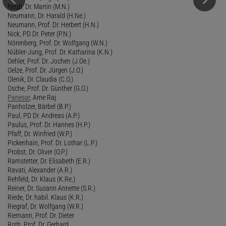
Neub, Dr. Martin (M.N.)
Neumann, Dr. Harald (H.Ne.)
Neumann, Prof. Dr. Herbert (H.N.)
Nick, PD Dr. Peter (P.N.)
Nörenberg, Prof. Dr. Wolfgang (W.N.)
Nübler-Jung, Prof. Dr. Katharina (K.N.)
Oehler, Prof. Dr. Jochen (J.Oe.)
Oelze, Prof. Dr. Jürgen (J.O.)
Olenik, Dr. Claudia (C.O.)
Osche, Prof. Dr. Günther (G.O.)
Panesar
, Arne Raj
Panholzer, Bärbel (B.P.)
Paul, PD Dr. Andreas (A.P.)
Paulus, Prof. Dr. Hannes (H.P.)
Pfaff, Dr. Winfried (W.P.)
Pickenhain, Prof. Dr. Lothar (L.P.)
Probst, Dr. Oliver (O.P.)
Ramstetter, Dr. Elisabeth (E.R.)
Ravati, Alexander (A.R.)
Rehfeld, Dr. Klaus (K.Re.)
Reiner, Dr. Susann Annette (S.R.)
Riede, Dr. habil. Klaus (K.R.)
Riegraf, Dr. Wolfgang (W.R.)
Riemann, Prof. Dr. Dieter
Roth, Prof. Dr. Gerhard