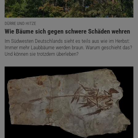
DÜRRE UND HITZE
:
Wie Bäume sich gegen schwere Schäden wehren
Im Südwesten Deutschlands sieht es teils aus wie im Herbst:
Immer mehr Laubbäume werden braun. Warum geschieht das?
Und können sie trotzdem überleben?