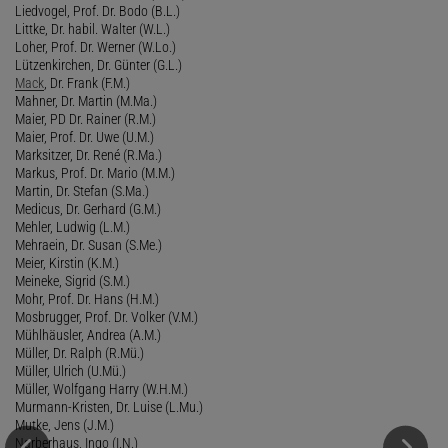
Liedvogel, Prof. Dr. Bodo (B.L.)
Littke, Dr. habil. Walter (W.L.)
Loher, Prof. Dr. Werner (W.Lo.)
Lützenkirchen, Dr. Günter (G.L.)
Mack
, Dr. Frank (F.M.)
Mahner, Dr. Martin (M.Ma.)
Maier, PD Dr. Rainer (R.M.)
Maier, Prof. Dr. Uwe (U.M.)
Marksitzer, Dr. René (R.Ma.)
Markus, Prof. Dr. Mario (M.M.)
Martin, Dr. Stefan (S.Ma.)
Medicus, Dr. Gerhard (G.M.)
Mehler, Ludwig (L.M.)
Mehraein, Dr. Susan (S.Me.)
Meier, Kirstin (K.M.)
Meineke, Sigrid (S.M.)
Mohr, Prof. Dr. Hans (H.M.)
Mosbrugger, Prof. Dr. Volker (V.M.)
Mühlhäusler, Andrea (A.M.)
Müller, Dr. Ralph (R.Mü.)
Müller, Ulrich (U.Mü.)
Müller, Wolfgang Harry (W.H.M.)
Murmann-Kristen, Dr. Luise (L.Mu.)
Mutke, Jens (J.M.)
Narberhaus, Ingo (I.N.)