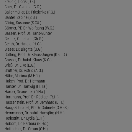
Freudig, Doris (D.F.)
Gack
, Dr. Claudia (C.G.)
Gallenmüller, Dr. Friederike (F.G.)
Ganter, Sabine (S.G.)
Gärtig, Susanne (S.Gä.)
Gärtner, PD Dr. Wolfgang (W.G.)
Gassen, Prof. Dr. Hans-Günter
Geinitz, Christian (Ch.G.)
Genth, Dr. Harald (H.G.)
Gläser, Dr. Birgitta (B.G.)
Götting, Prof. Dr. Klaus-Jürgen (K.-J.G.)
Grasser, Dr. habil. Klaus (K.G.)
Grieß, Dr. Eike (E.G.)
Grüttner, Dr. Astrid (A.G.)
Häbe, Martina (M.Hä.)
Haken, Prof. Dr. Hermann
Hanser, Dr. Hartwig (H.Ha.)
Harder, Deane Lee (D.Ha.)
Hartmann, Prof. Dr. Rüdiger (R.H.)
Hassenstein, Prof. Dr. Bernhard (B.H.)
Haug-Schnabel, PD Dr. Gabriele (G.H.-S.)
Hemminger, Dr. habil. Hansjörg (H.H.)
Herbstritt, Dr. Lydia (L.H.)
Hobom, Dr. Barbara (B.Ho.)
Hoffrichter, Dr. Odwin (O.H.)