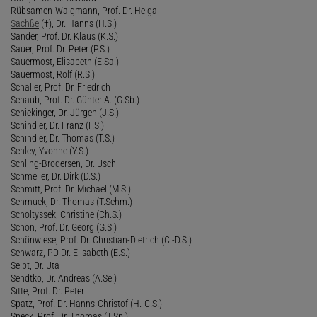
Rübsamen-Waigmann, Prof. Dr. Helga
Sachße
(†), Dr. Hanns (H.S.)
Sander, Prof. Dr. Klaus (K.S.)
Sauer, Prof. Dr. Peter (P.S.)
Sauermost, Elisabeth (E.Sa.)
Sauermost, Rolf (R.S.)
Schaller, Prof. Dr. Friedrich
Schaub, Prof. Dr. Günter A. (G.Sb.)
Schickinger, Dr. Jürgen (J.S.)
Schindler, Dr. Franz (F.S.)
Schindler, Dr. Thomas (T.S.)
Schley, Yvonne (Y.S.)
Schling-Brodersen, Dr. Uschi
Schmeller, Dr. Dirk (D.S.)
Schmitt, Prof. Dr. Michael (M.S.)
Schmuck, Dr. Thomas (T.Schm.)
Scholtyssek, Christine (Ch.S.)
Schön, Prof. Dr. Georg (G.S.)
Schönwiese, Prof. Dr. Christian-Dietrich (C.-D.S.)
Schwarz, PD Dr. Elisabeth (E.S.)
Seibt, Dr. Uta
Sendtko, Dr. Andreas (A.Se.)
Sitte, Prof. Dr. Peter
Spatz, Prof. Dr. Hanns-Christof (H.-C.S.)
Speck, Prof. Dr. Thomas (T.Sp.)