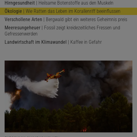
Hirngesundheit
| Heilsame Botenstoffe aus den Muskeln
Ökologie
| Wie Ratten das Leben im Korallenriff beeinflussen
Verschollene Arten
| Bergwald gibt ein weiteres Geheimnis preis
Meeresungeheuer
| Fossil zeigt kreidezeitliches Fressen und
Gefressenwerden
Landwirtschaft im Klimawandel
| Kaffee in Gefahr