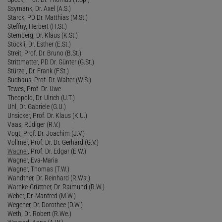
Ssymank, Dr. Axel (A.S.)
Starck, PD Dr. Matthias (M.St.)
Steffny, Herbert (H.St.)
Sternberg, Dr. Klaus (K.St.)
Stöckli, Dr. Esther (E.St.)
Streit, Prof. Dr. Bruno (B.St.)
Strittmatter, PD Dr. Günter (G.St.)
Stürzel, Dr. Frank (F.St.)
Sudhaus, Prof. Dr. Walter (W.S.)
Tewes, Prof. Dr. Uwe
Theopold, Dr. Ulrich (U.T.)
Uhl, Dr. Gabriele (G.U.)
Unsicker, Prof. Dr. Klaus (K.U.)
Vaas, Rüdiger (R.V.)
Vogt, Prof. Dr. Joachim (J.V.)
Vollmer, Prof. Dr. Dr. Gerhard (G.V.)
Wagner
, Prof. Dr. Edgar (E.W.)
Wagner, Eva-Maria
Wagner, Thomas (T.W.)
Wandtner, Dr. Reinhard (R.Wa.)
Warnke-Grüttner, Dr. Raimund (R.W.)
Weber, Dr. Manfred (M.W.)
Wegener, Dr. Dorothee (D.W.)
Weth, Dr. Robert (R.We.)