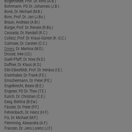
Bogenrieder, Prof. Dr. Arno (A.B.)
Bohrmann, PD Dr. Johannes (J.B.)
Bonk, Dr. Michael (M.B.)
Born, Prof. Dr. Jan (J.Bo.)
Braun, Andreas (A.Br.)
Bürger, Prof. Dr. Renate (R.Bü.)
Cassada, Dr. Randall (R.C.)
Collatz, Prof. Dr. Klaus-Günter (K.-G.C.)
Culmsee, Dr. Carsten (C.C.)
Drews
, Dr. Martina (M.D.)
Drossé, Inke (I.D.)
Duell-Pfaff, Dr. Nixe (N.D.)
Duffner, Dr. Klaus (K.D.)
Eibl-Eibesfeldt, Prof. Dr. Irenäus (I.E.)
Eisenhaber, Dr. Frank (F.E.)
Emschermann, Dr. Peter (P.E.)
Engelbrecht, Beate (B.E.)
Engeser, PD Dr. Theo (T.E.)
Eurich, Dr. Christian (C.E.)
Ewig, Bettina (B.Ew.)
Fässler, Dr. Peter (P.F.)
Fehrenbach, Dr. Heinz (H.F.)
Fix, Dr. Michael (M.F.)
Flemming, Alexandra (A.F.)
Franzen, Dr. Jens Lorenz (J.F.)