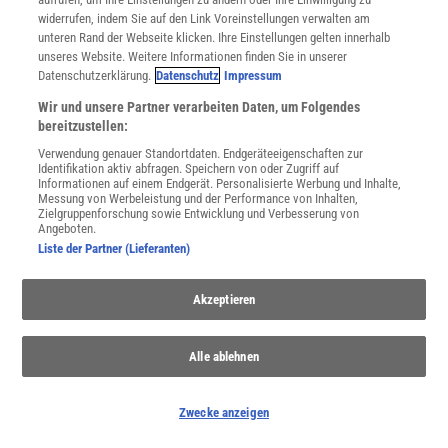
Für Sie im Spektrum-Shop und am Kiosk:
widerrufen, indem Sie auf den Link Voreinstellungen verwalten am
unteren Rand der Webseite klicken. Ihre Einstellungen gelten innerhalb
unseres Website. Weitere Informationen finden Sie in unserer
Datenschutzerklärung.
Datenschutz
Impressum
Wir und unsere Partner verarbeiten Daten, um Folgendes
bereitzustellen:
Verwendung genauer Standortdaten. Endgeräteeigenschaften zur
Identifikation aktiv abfragen. Speichern von oder Zugriff auf
WEITERE NEUERSCHEINUNGEN
SPEKTRUM SHOP
Informationen auf einem Endgerät. Personalisierte Werbung und Inhalte,
Messung von Werbeleistung und der Performance von Inhalten,
Zielgruppenforschung sowie Entwicklung und Verbesserung von
Angeboten.
Liste der Partner (Lieferanten)
Spektrum
.de-Newsletter abonnieren
Akzeptieren
JETZT ANMELDEN!
Sie können unsere Newsletter jederzeit wieder abbestellen. Infos zu unserem Umgang
Alle ablehnen
mit Ihren personenbezogenen Daten finden Sie in unserer
Datenschutzerklärung
.
Zwecke anzeigen
SERVICES