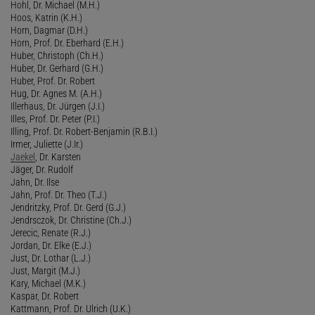
Hohl, Dr. Michael (M.H.)
Hoos, Katrin (K.H.)
Horn, Dagmar (D.H.)
Horn, Prof. Dr. Eberhard (E.H.)
Huber, Christoph (Ch.H.)
Huber, Dr. Gerhard (G.H.)
Huber, Prof. Dr. Robert
Hug, Dr. Agnes M. (A.H.)
Illerhaus, Dr. Jürgen (J.I.)
Illes, Prof. Dr. Peter (P.I.)
Illing, Prof. Dr. Robert-Benjamin (R.B.I.)
Irmer, Juliette (J.Ir.)
Jaekel
, Dr. Karsten
Jäger, Dr. Rudolf
Jahn, Dr. Ilse
Jahn, Prof. Dr. Theo (T.J.)
Jendritzky, Prof. Dr. Gerd (G.J.)
Jendrsczok, Dr. Christine (Ch.J.)
Jerecic, Renate (R.J.)
Jordan, Dr. Elke (E.J.)
Just, Dr. Lothar (L.J.)
Just, Margit (M.J.)
Kary, Michael (M.K.)
Kaspar, Dr. Robert
Kattmann, Prof. Dr. Ulrich (U.K.)