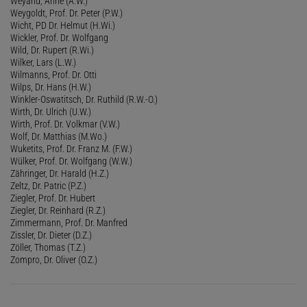
Weyand, Anne (A.W.)
Weygoldt, Prof. Dr. Peter (P.W.)
Wicht, PD Dr. Helmut (H.Wi.)
Wickler, Prof. Dr. Wolfgang
Wild, Dr. Rupert (R.Wi.)
Wilker, Lars (L.W.)
Wilmanns, Prof. Dr. Otti
Wilps, Dr. Hans (H.W.)
Winkler-Oswatitsch, Dr. Ruthild (R.W.-O.)
Wirth, Dr. Ulrich (U.W.)
Wirth, Prof. Dr. Volkmar (V.W.)
Wolf, Dr. Matthias (M.Wo.)
Wuketits, Prof. Dr. Franz M. (F.W.)
Wülker, Prof. Dr. Wolfgang (W.W.)
Zähringer, Dr. Harald (H.Z.)
Zeltz, Dr. Patric (P.Z.)
Ziegler, Prof. Dr. Hubert
Ziegler, Dr. Reinhard (R.Z.)
Zimmermann, Prof. Dr. Manfred
Zissler, Dr. Dieter (D.Z.)
Zöller, Thomas (T.Z.)
Zompro, Dr. Oliver (O.Z.)