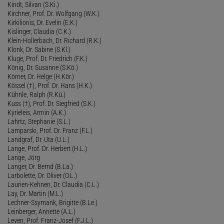
Kindt, Silvan (S.Ki.)
Kirchner, Prof. Dr. Wolfgang (W.K.)
Kirkilionis, Dr. Evelin (E.K.)
Kislinger, Claudia (C.K.)
Klein-Hollerbach, Dr. Richard (R.K.)
Klonk, Dr. Sabine (S.Kl.)
Kluge, Prof. Dr. Friedrich (F.K.)
König, Dr. Susanne (S.Kö.)
Körner, Dr. Helge (H.Kör.)
Kössel (†), Prof. Dr. Hans (H.K.)
Kühnle, Ralph (R.Kü.)
Kuss (†), Prof. Dr. Siegfried (S.K.)
Kyrieleis, Armin (A.K.)
Lahrtz, Stephanie (S.L.)
Lamparski, Prof. Dr. Franz (F.L.)
Landgraf, Dr. Uta (U.L.)
Lange, Prof. Dr. Herbert (H.L.)
Lange, Jörg
Langer, Dr. Bernd (B.La.)
Larbolette, Dr. Oliver (O.L.)
Laurien-Kehnen, Dr. Claudia (C.L.)
Lay, Dr. Martin (M.L.)
Lechner-Ssymank, Brigitte (B.Le.)
Leinberger, Annette (A.L.)
Leven, Prof. Franz-Josef (F.J.L.)