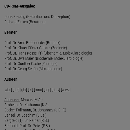
CD-ROM-Ausgabe:
Doris Freudig (Redaktion und Konzeption)
Richard Zinken (Beratung)
Berater
Prof. Dr. Arno Bogenrieder (Botanik)
Prof. Dr. Klaus-Günter Collatz (Zoologie)
Prof. Dr. Hans Kössel (†) (Biochemie, Molekularbiologie)
Prof. Dr. Uwe Maier (Biochemie, Molekularbiologie)
Prof. Dr. Günther Osche (Zoologie)
Prof. Dr. Georg Schön (Mikrobiologie)
Autoren
[
abc
] [
def
] [
ghi
] [
jkl
] [
mno
] [
pqr
] [
stuv
] [
wxyz
]
Anhäuser
, Marcus (M.A.)
Arnheim, Dr. Katharina (K.A.)
Becker-Follmann, Dr. Johannes (J.B.-F.)
Bensel, Dr. Joachim (J.Be.)
Bergfeld (†), Dr. Rainer (R.B.)
Berthold, Prof. Dr. Peter (P.B.)