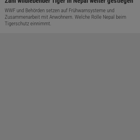
:
Zahl wildlebender Tiger in Nepal weiter gestiegen
WWF und Behörden setzen auf Frühwarnsysteme und
Zusammenarbeit mit Anwohnern. Welche Rolle Nepal beim
Tigerschutz einnimmt.