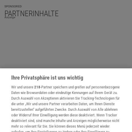
SPONSORED
PARTNERINHALTE
Anzeige
Ihre Privatsphäre ist uns wichtig
Wir und unsere
218
-Partner speichern und greifen auf personenbezogene
Daten wie Browserdaten oder eindeutige Kennungen auf Ihrem Gerät zu.
Durch Auswahl von Akzeptieren aktivieren Sie Tracking-Technologien für
die unter „Wir und unsere Partner verarbeiten Daten, um Ihnen Dienste
bereitzustellen“ aufgeführten Zwecke. Durch Auswahl von Alle ablehnen
oder Widerruf Ihrer Einwilligung werden diese deaktiviert. Wenn Tracker
NACH OBEN
deaktiviert sind, sind manche Inhalte und Anzeigen möglicherweise nicht
mehr so relevant für Sie. Sie können dieses Menü jederzeit wieder
aufrufen, um Ihre Einstellungen zu ändern oder Ihre Einwilligung zu