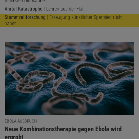
teuersten Dinosaurier
Ahrtal-Katastrophe
| Lehren aus der Flut
Stammzellforschung
| Erzeugung künstlicher Spermien rückt
näher
EBOLA-AUSBRUCH
:
Neue Kombinationstherapie gegen Ebola wird
erprobt