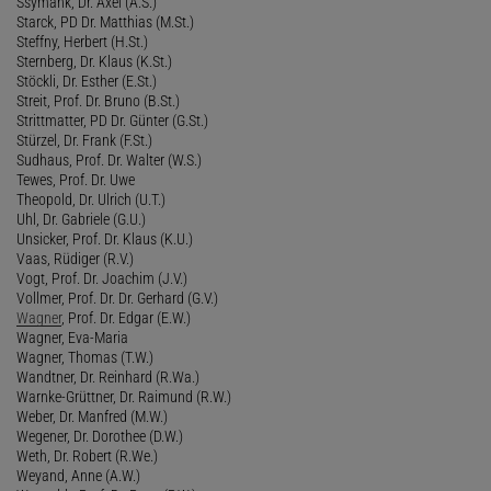
Ssymank, Dr. Axel (A.S.)
Starck, PD Dr. Matthias (M.St.)
Steffny, Herbert (H.St.)
Sternberg, Dr. Klaus (K.St.)
Stöckli, Dr. Esther (E.St.)
Streit, Prof. Dr. Bruno (B.St.)
Strittmatter, PD Dr. Günter (G.St.)
Stürzel, Dr. Frank (F.St.)
Sudhaus, Prof. Dr. Walter (W.S.)
Tewes, Prof. Dr. Uwe
Theopold, Dr. Ulrich (U.T.)
Uhl, Dr. Gabriele (G.U.)
Unsicker, Prof. Dr. Klaus (K.U.)
Vaas, Rüdiger (R.V.)
Vogt, Prof. Dr. Joachim (J.V.)
Vollmer, Prof. Dr. Dr. Gerhard (G.V.)
Wagner
, Prof. Dr. Edgar (E.W.)
Wagner, Eva-Maria
Wagner, Thomas (T.W.)
Wandtner, Dr. Reinhard (R.Wa.)
Warnke-Grüttner, Dr. Raimund (R.W.)
Weber, Dr. Manfred (M.W.)
Wegener, Dr. Dorothee (D.W.)
Weth, Dr. Robert (R.We.)
Weyand, Anne (A.W.)