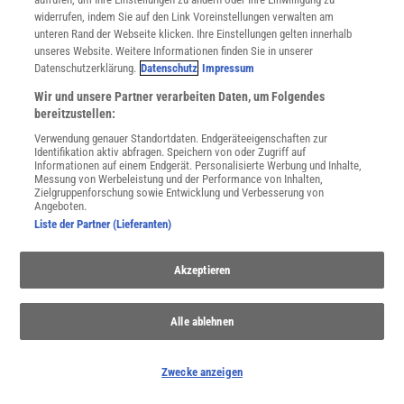
widerrufen, indem Sie auf den Link Voreinstellungen verwalten am
unteren Rand der Webseite klicken. Ihre Einstellungen gelten innerhalb
unseres Website. Weitere Informationen finden Sie in unserer
Datenschutzerklärung.
Datenschutz
Impressum
Wir und unsere Partner verarbeiten Daten, um Folgendes
WEITERE NEUERSCHEINUNGEN
SPEKTRUM SHOP
bereitzustellen:
Verwendung genauer Standortdaten. Endgeräteeigenschaften zur
Identifikation aktiv abfragen. Speichern von oder Zugriff auf
Informationen auf einem Endgerät. Personalisierte Werbung und Inhalte,
Messung von Werbeleistung und der Performance von Inhalten,
Spektrum
.de-Newsletter abonnieren
Zielgruppenforschung sowie Entwicklung und Verbesserung von
Angeboten.
JETZT ANMELDEN!
Liste der Partner (Lieferanten)
Sie können unsere Newsletter jederzeit wieder abbestellen. Infos zu unserem Umgang
Akzeptieren
mit Ihren personenbezogenen Daten finden Sie in unserer
Datenschutzerklärung
.
Alle ablehnen
SERVICES
Newsletter
Zwecke anzeigen
Kontakt
Spektrum Shop