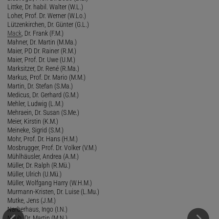
Littke, Dr. habil. Walter (W.L.)
Loher, Prof. Dr. Werner (W.Lo.)
Lützenkirchen, Dr. Günter (G.L.)
Mack
, Dr. Frank (F.M.)
Mahner, Dr. Martin (M.Ma.)
Maier, PD Dr. Rainer (R.M.)
Maier, Prof. Dr. Uwe (U.M.)
Marksitzer, Dr. René (R.Ma.)
Markus, Prof. Dr. Mario (M.M.)
Martin, Dr. Stefan (S.Ma.)
Medicus, Dr. Gerhard (G.M.)
Mehler, Ludwig (L.M.)
Mehraein, Dr. Susan (S.Me.)
Meier, Kirstin (K.M.)
Meineke, Sigrid (S.M.)
Mohr, Prof. Dr. Hans (H.M.)
Mosbrugger, Prof. Dr. Volker (V.M.)
Mühlhäusler, Andrea (A.M.)
Müller, Dr. Ralph (R.Mü.)
Müller, Ulrich (U.Mü.)
Müller, Wolfgang Harry (W.H.M.)
Murmann-Kristen, Dr. Luise (L.Mu.)
Mutke, Jens (J.M.)
Narberhaus, Ingo (I.N.)
Neub, Dr. Martin (M.N.)