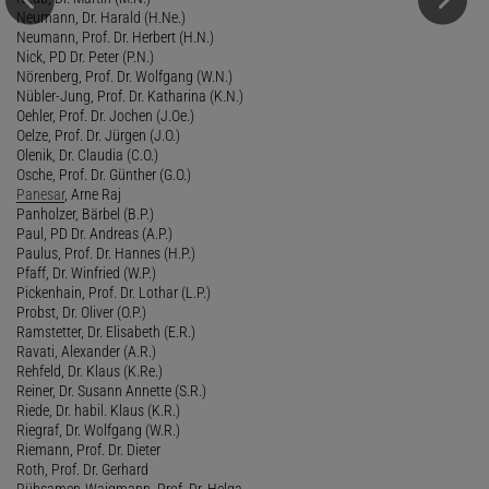
Neumann, Dr. Harald (H.Ne.)
Neumann, Prof. Dr. Herbert (H.N.)
Nick, PD Dr. Peter (P.N.)
Nörenberg, Prof. Dr. Wolfgang (W.N.)
Nübler-Jung, Prof. Dr. Katharina (K.N.)
Oehler, Prof. Dr. Jochen (J.Oe.)
Oelze, Prof. Dr. Jürgen (J.O.)
Olenik, Dr. Claudia (C.O.)
Osche, Prof. Dr. Günther (G.O.)
Panesar
, Arne Raj
Panholzer, Bärbel (B.P.)
Paul, PD Dr. Andreas (A.P.)
Paulus, Prof. Dr. Hannes (H.P.)
Pfaff, Dr. Winfried (W.P.)
Pickenhain, Prof. Dr. Lothar (L.P.)
Probst, Dr. Oliver (O.P.)
Ramstetter, Dr. Elisabeth (E.R.)
Ravati, Alexander (A.R.)
Rehfeld, Dr. Klaus (K.Re.)
Reiner, Dr. Susann Annette (S.R.)
Riede, Dr. habil. Klaus (K.R.)
Riegraf, Dr. Wolfgang (W.R.)
Riemann, Prof. Dr. Dieter
Roth, Prof. Dr. Gerhard
Rübsamen-Waigmann, Prof. Dr. Helga