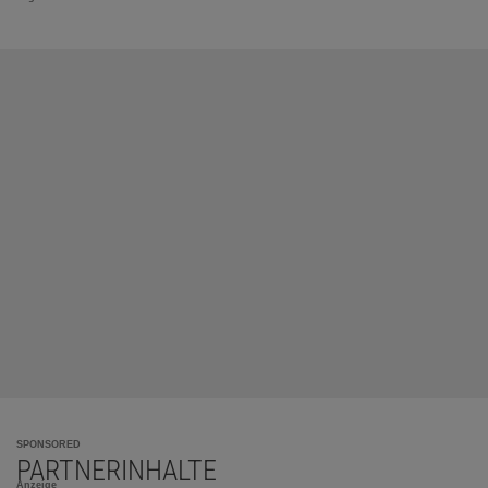
SPONSORED
PARTNERINHALTE
Anzeige