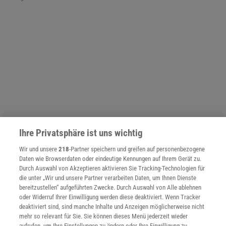
Ihre Privatsphäre ist uns wichtig
Wir und unsere
218
-Partner speichern und greifen auf personenbezogene
Daten wie Browserdaten oder eindeutige Kennungen auf Ihrem Gerät zu.
NACH OBEN
Durch Auswahl von Akzeptieren aktivieren Sie Tracking-Technologien für
die unter „Wir und unsere Partner verarbeiten Daten, um Ihnen Dienste
bereitzustellen“ aufgeführten Zwecke. Durch Auswahl von Alle ablehnen
oder Widerruf Ihrer Einwilligung werden diese deaktiviert. Wenn Tracker
Für Sie im Spektrum-Shop und am Kiosk:
deaktiviert sind, sind manche Inhalte und Anzeigen möglicherweise nicht
mehr so relevant für Sie. Sie können dieses Menü jederzeit wieder
aufrufen, um Ihre Einstellungen zu ändern oder Ihre Einwilligung zu