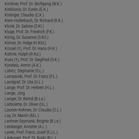
Kirchner, Prof. Dr. Wolfgang (W.K.)
Kirkilionis, Dr. Evelin (E.K.)
Kislinger, Claudia (C.K.)
Klein-Hollerbach, Dr. Richard (R.K.)
Klonk, Dr. Sabine (S.Kl.)
Kluge, Prof. Dr. Friedrich (F.K.)
König, Dr. Susanne (S.Kö.)
Körner, Dr. Helge (H.Kör.)
Kössel (†), Prof. Dr. Hans (H.K.)
Kühnle, Ralph (R.Kü.)
Kuss (†), Prof. Dr. Siegfried (S.K.)
Kyrieleis, Armin (A.K.)
Lahrtz, Stephanie (S.L.)
Lamparski, Prof. Dr. Franz (F.L.)
Landgraf, Dr. Uta (U.L.)
Lange, Prof. Dr. Herbert (H.L.)
Lange, Jörg
Langer, Dr. Bernd (B.La.)
Larbolette, Dr. Oliver (O.L.)
Laurien-Kehnen, Dr. Claudia (C.L.)
Lay, Dr. Martin (M.L.)
Lechner-Ssymank, Brigitte (B.Le.)
Leinberger, Annette (A.L.)
Leven, Prof. Franz-Josef (F.J.L.)
Liedvogel, Prof. Dr. Bodo (B.L.)