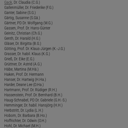
Gack
, Dr. Claudia (C.G.)
Gallenmüller, Dr. Friederike (F.G.)
Ganter, Sabine (S.G.)
Gärtig, Susanne (S.Gä.)
Gärtner, PD Dr. Wolfgang (W.G.)
Gassen, Prof. Dr. Hans-Günter
Geinitz, Christian (Ch.G.)
Genth, Dr. Harald (H.G.)
Gläser, Dr. Birgitta (B.G.)
Götting, Prof. Dr. Klaus-Jürgen (K.-J.G.)
Grasser, Dr. habil. Klaus (K.G.)
Grieß, Dr. Eike (E.G.)
Grüttner, Dr. Astrid (A.G.)
Häbe, Martina (M.Hä.)
Haken, Prof. Dr. Hermann
Hanser, Dr. Hartwig (H.Ha.)
Harder, Deane Lee (D.Ha.)
Hartmann, Prof. Dr. Rüdiger (R.H.)
Hassenstein, Prof. Dr. Bernhard (B.H.)
Haug-Schnabel, PD Dr. Gabriele (G.H.-S.)
Hemminger, Dr. habil. Hansjörg (H.H.)
Herbstritt, Dr. Lydia (L.H.)
Hobom, Dr. Barbara (B.Ho.)
Hoffrichter, Dr. Odwin (O.H.)
Hohl, Dr. Michael (M.H.)