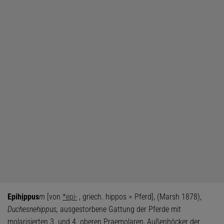
Epih
i
ppus
m
[von
*epi-
, griech. hippos = Pferd], (Marsh 1878),
Duchesnehippus,
ausgestorbene Gattung der Pferde mit
molarisierten 3. und 4. oberen Praemolaren, Außenhöcker der