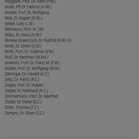
Weygoldt, Prof. Dr. Peter (P.W.)
Wicht, PD Dr. Helmut (H.Wi.)
Wickler, Prof. Dr. Wolfgang
Wild, Dr. Rupert (R.Wi.)
Wilker, Lars (L.W.)
Wilmanns, Prof. Dr. Otti
Wilps, Dr. Hans (H.W.)
Winkler-Oswatitsch, Dr. Ruthild (R.W.-O.)
Wirth, Dr. Ulrich (U.W.)
Wirth, Prof. Dr. Volkmar (V.W.)
Wolf, Dr. Matthias (M.Wo.)
Wuketits, Prof. Dr. Franz M. (F.W.)
Wülker, Prof. Dr. Wolfgang (W.W.)
Zähringer, Dr. Harald (H.Z.)
Zeltz, Dr. Patric (P.Z.)
Ziegler, Prof. Dr. Hubert
Ziegler, Dr. Reinhard (R.Z.)
Zimmermann, Prof. Dr. Manfred
Zissler, Dr. Dieter (D.Z.)
Zöller, Thomas (T.Z.)
Zompro, Dr. Oliver (O.Z.)