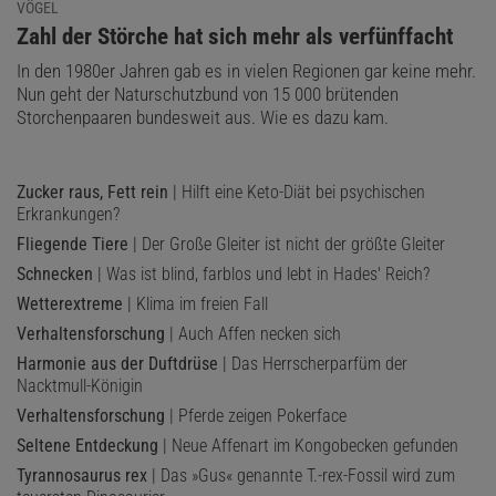
VÖGEL
:
Zahl der Störche hat sich mehr als verfünffacht
In den 1980er Jahren gab es in vielen Regionen gar keine mehr.
Nun geht der Naturschutzbund von 15 000 brütenden
Storchenpaaren bundesweit aus. Wie es dazu kam.
Zucker raus, Fett rein
| Hilft eine Keto-Diät bei psychischen
Erkrankungen?
Fliegende Tiere
| Der Große Gleiter ist nicht der größte Gleiter
Schnecken
| Was ist blind, farblos und lebt in Hades' Reich?
Wetterextreme
| Klima im freien Fall
Verhaltensforschung
| Auch Affen necken sich
Harmonie aus der Duftdrüse
| Das Herrscherparfüm der
Nacktmull-Königin
Verhaltensforschung
| Pferde zeigen Pokerface
Seltene Entdeckung
| Neue Affenart im Kongobecken gefunden
Tyrannosaurus rex
| Das »Gus« genannte T.-rex-Fossil wird zum