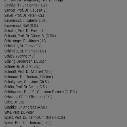
Sachße
(†), Dr. Hanns (H.S.)
Sander, Prof. Dr. Klaus (K.S.)
Sauer, Prof. Dr. Peter (P.S.)
Sauermost, Elisabeth (E.Sa.)
Sauermost, Rolf (R.S.)
Schaller, Prof. Dr. Friedrich
Schaub, Prof. Dr. Günter A. (G.Sb.)
Schickinger, Dr. Jürgen (J.S.)
Schindler, Dr. Franz (F.S.)
Schindler, Dr. Thomas (T.S.)
Schley, Yvonne (Y.S.)
Schling-Brodersen, Dr. Uschi
Schmeller, Dr. Dirk (D.S.)
Schmitt, Prof. Dr. Michael (M.S.)
Schmuck, Dr. Thomas (T.Schm.)
Scholtyssek, Christine (Ch.S.)
Schön, Prof. Dr. Georg (G.S.)
Schönwiese, Prof. Dr. Christian-Dietrich (C.-D.S.)
Schwarz, PD Dr. Elisabeth (E.S.)
Seibt, Dr. Uta
Sendtko, Dr. Andreas (A.Se.)
Sitte, Prof. Dr. Peter
Spatz, Prof. Dr. Hanns-Christof (H.-C.S.)
Speck, Prof. Dr. Thomas (T.Sp.)