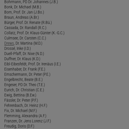
Bohrmann, PD Dr. Johannes (J.B.)
Bonk, Dr. Michael (M.B.)
Born, Prof. Dr. Jan (J.Bo.)
Braun, Andreas (A.Br.)
Bürger, Prof. Dr. Renate (R.Bü.)
Cassada, Dr. Randall (R.C.)
Collatz, Prof. Dr. Klaus-Günter (K.-G.C.)
Culmsee, Dr. Carsten (C.C.)
Drews
, Dr. Martina (M.D.)
Drossé, Inke (I.D.)
Duell-Pfaff, Dr. Nixe (N.D.)
Duffner, Dr. Klaus (K.D.)
Eibl-Eibesfeldt, Prof. Dr. Irenäus (I.E.)
Eisenhaber, Dr. Frank (F.E.)
Emschermann, Dr. Peter (P.E.)
Engelbrecht, Beate (B.E.)
Engeser, PD Dr. Theo (T.E.)
Eurich, Dr. Christian (C.E.)
Ewig, Bettina (B.Ew.)
Fässler, Dr. Peter (P.F.)
Fehrenbach, Dr. Heinz (H.F.)
Fix, Dr. Michael (M.F.)
Flemming, Alexandra (A.F.)
Franzen, Dr. Jens Lorenz (J.F.)
Freudig, Doris (D.F.)