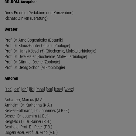
CD-ROM-Ausgabe:
Doris Freudig (Redaktion und Konzeption)
Richard Zinken (Beratung)
Berater
Prof. Dr. Arno Bogenrieder (Botanik)
Prof. Dr. Klaus-Günter Collatz (Zoologie)
Prof. Dr. Hans Kössel (†) (Biochemie, Molekularbiologie)
Prof. Dr. Uwe Maier (Biochemie, Molekularbiologie)
Prof. Dr. Günther Osche (Zoologie)
Prof. Dr. Georg Schön (Mikrobiologie)
Autoren
[
abc
] [
def
] [
ghi
] [
jkl
] [
mno
] [
pqr
] [
stuv
] [
wxyz
]
Anhäuser
, Marcus (M.A.)
Arnheim, Dr. Katharina (K.A.)
Becker-Follmann, Dr. Johannes (J.B.-F.)
Bensel, Dr. Joachim (J.Be.)
Bergfeld (†), Dr. Rainer (R.B.)
Berthold, Prof. Dr. Peter (P.B.)
Bogenrieder, Prof. Dr. Arno (A.B.)