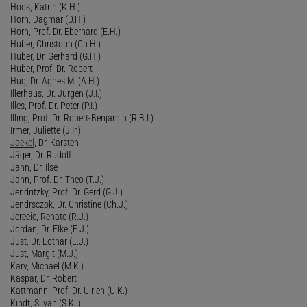
Hoos, Katrin (K.H.)
Horn, Dagmar (D.H.)
Horn, Prof. Dr. Eberhard (E.H.)
Huber, Christoph (Ch.H.)
Huber, Dr. Gerhard (G.H.)
Huber, Prof. Dr. Robert
Hug, Dr. Agnes M. (A.H.)
Illerhaus, Dr. Jürgen (J.I.)
Illes, Prof. Dr. Peter (P.I.)
Illing, Prof. Dr. Robert-Benjamin (R.B.I.)
Irmer, Juliette (J.Ir.)
Jaekel
, Dr. Karsten
Jäger, Dr. Rudolf
Jahn, Dr. Ilse
Jahn, Prof. Dr. Theo (T.J.)
Jendritzky, Prof. Dr. Gerd (G.J.)
Jendrsczok, Dr. Christine (Ch.J.)
Jerecic, Renate (R.J.)
Jordan, Dr. Elke (E.J.)
Just, Dr. Lothar (L.J.)
Just, Margit (M.J.)
Kary, Michael (M.K.)
Kaspar, Dr. Robert
Kattmann, Prof. Dr. Ulrich (U.K.)
Kindt, Silvan (S.Ki.)