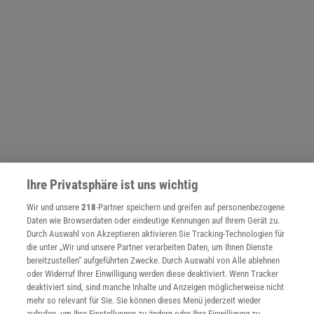
Ihre Privatsphäre ist uns wichtig
Wir und unsere
218
-Partner speichern und greifen auf personenbezogene
Daten wie Browserdaten oder eindeutige Kennungen auf Ihrem Gerät zu.
NACH OBEN
Durch Auswahl von Akzeptieren aktivieren Sie Tracking-Technologien für
die unter „Wir und unsere Partner verarbeiten Daten, um Ihnen Dienste
bereitzustellen“ aufgeführten Zwecke. Durch Auswahl von Alle ablehnen
Für Sie im Spektrum-Shop und am Kiosk:
oder Widerruf Ihrer Einwilligung werden diese deaktiviert. Wenn Tracker
deaktiviert sind, sind manche Inhalte und Anzeigen möglicherweise nicht
mehr so relevant für Sie. Sie können dieses Menü jederzeit wieder
aufrufen, um Ihre Einstellungen zu ändern oder Ihre Einwilligung zu