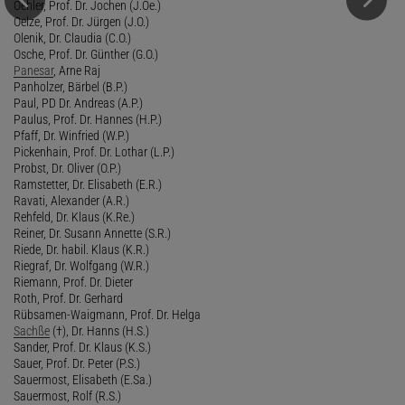
Oehler, Prof. Dr. Jochen (J.Oe.)
Oelze, Prof. Dr. Jürgen (J.O.)
Olenik, Dr. Claudia (C.O.)
Osche, Prof. Dr. Günther (G.O.)
Panesar
, Arne Raj
Panholzer, Bärbel (B.P.)
Paul, PD Dr. Andreas (A.P.)
Paulus, Prof. Dr. Hannes (H.P.)
Pfaff, Dr. Winfried (W.P.)
Pickenhain, Prof. Dr. Lothar (L.P.)
Probst, Dr. Oliver (O.P.)
Ramstetter, Dr. Elisabeth (E.R.)
Ravati, Alexander (A.R.)
Rehfeld, Dr. Klaus (K.Re.)
Reiner, Dr. Susann Annette (S.R.)
Riede, Dr. habil. Klaus (K.R.)
Riegraf, Dr. Wolfgang (W.R.)
Riemann, Prof. Dr. Dieter
Roth, Prof. Dr. Gerhard
Rübsamen-Waigmann, Prof. Dr. Helga
Sachße
(†), Dr. Hanns (H.S.)
Sander, Prof. Dr. Klaus (K.S.)
Sauer, Prof. Dr. Peter (P.S.)
Sauermost, Elisabeth (E.Sa.)
Sauermost, Rolf (R.S.)