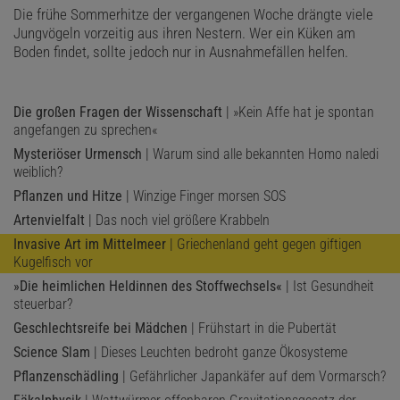
Die frühe Sommerhitze der vergangenen Woche drängte viele
Jungvögeln vorzeitig aus ihren Nestern. Wer ein Küken am
Boden findet, sollte jedoch nur in Ausnahmefällen helfen.
Die großen Fragen der Wissenschaft
| »Kein Affe hat je spontan
angefangen zu sprechen«
Mysteriöser Urmensch
| Warum sind alle bekannten Homo naledi
weiblich?
Pflanzen und Hitze
| Winzige Finger morsen SOS
Artenvielfalt
| Das noch viel größere Krabbeln
Invasive Art im Mittelmeer
| Griechenland geht gegen giftigen
Kugelfisch vor
»Die heimlichen Heldinnen des Stoffwechsels«
| Ist Gesundheit
steuerbar?
Geschlechtsreife bei Mädchen
| Frühstart in die Pubertät
Science Slam
| Dieses Leuchten bedroht ganze Ökosysteme
Pflanzenschädling
| Gefährlicher Japankäfer auf dem Vormarsch?