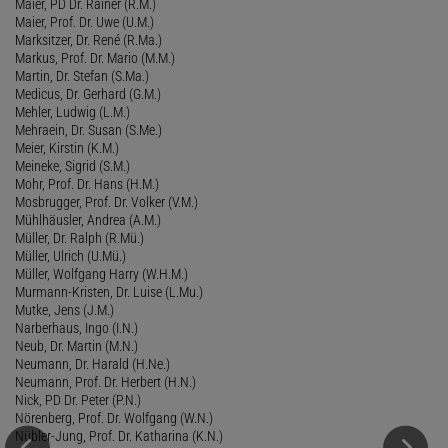
Maier, PD Dr. Rainer (R.M.)
Maier, Prof. Dr. Uwe (U.M.)
Marksitzer, Dr. René (R.Ma.)
Markus, Prof. Dr. Mario (M.M.)
Martin, Dr. Stefan (S.Ma.)
Medicus, Dr. Gerhard (G.M.)
Mehler, Ludwig (L.M.)
Mehraein, Dr. Susan (S.Me.)
Meier, Kirstin (K.M.)
Meineke, Sigrid (S.M.)
Mohr, Prof. Dr. Hans (H.M.)
Mosbrugger, Prof. Dr. Volker (V.M.)
Mühlhäusler, Andrea (A.M.)
Müller, Dr. Ralph (R.Mü.)
Müller, Ulrich (U.Mü.)
Müller, Wolfgang Harry (W.H.M.)
Murmann-Kristen, Dr. Luise (L.Mu.)
Mutke, Jens (J.M.)
Narberhaus, Ingo (I.N.)
Neub, Dr. Martin (M.N.)
Neumann, Dr. Harald (H.Ne.)
Neumann, Prof. Dr. Herbert (H.N.)
Nick, PD Dr. Peter (P.N.)
Nörenberg, Prof. Dr. Wolfgang (W.N.)
Nübler-Jung, Prof. Dr. Katharina (K.N.)