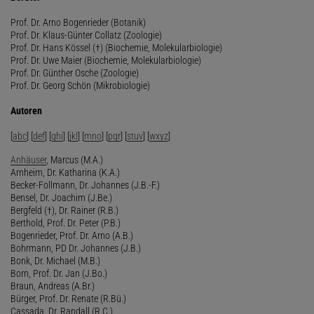
Prof. Dr. Arno Bogenrieder (Botanik)
Prof. Dr. Klaus-Günter Collatz (Zoologie)
Prof. Dr. Hans Kössel (†) (Biochemie, Molekularbiologie)
Prof. Dr. Uwe Maier (Biochemie, Molekularbiologie)
Prof. Dr. Günther Osche (Zoologie)
Prof. Dr. Georg Schön (Mikrobiologie)
Autoren
[
abc
] [
def
] [
ghi
] [
jkl
] [
mno
] [
pqr
] [
stuv
] [
wxyz
]
Anhäuser
, Marcus (M.A.)
Arnheim, Dr. Katharina (K.A.)
Becker-Follmann, Dr. Johannes (J.B.-F.)
Bensel, Dr. Joachim (J.Be.)
Bergfeld (†), Dr. Rainer (R.B.)
Berthold, Prof. Dr. Peter (P.B.)
Bogenrieder, Prof. Dr. Arno (A.B.)
Bohrmann, PD Dr. Johannes (J.B.)
Bonk, Dr. Michael (M.B.)
Born, Prof. Dr. Jan (J.Bo.)
Braun, Andreas (A.Br.)
Bürger, Prof. Dr. Renate (R.Bü.)
Cassada, Dr. Randall (R.C.)