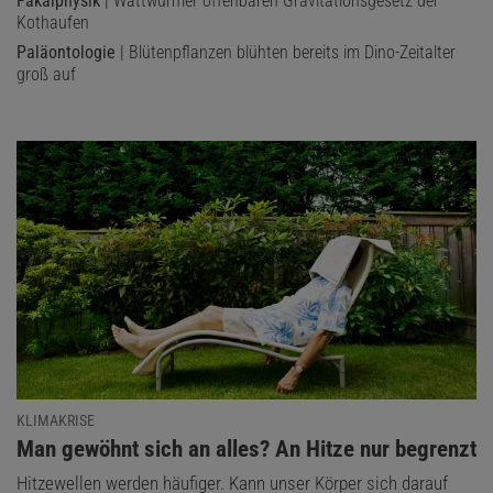
Fäkalphysik
| Wattwürmer offenbaren Gravitationsgesetz der
Kothaufen
Paläontologie
| Blütenpflanzen blühten bereits im Dino-Zeitalter
groß auf
KLIMAKRISE
:
Man gewöhnt sich an alles? An Hitze nur begrenzt
Hitzewellen werden häufiger. Kann unser Körper sich darauf