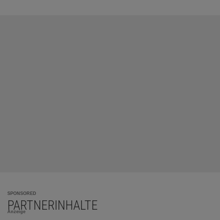
SPONSORED
PARTNERINHALTE
Anzeige