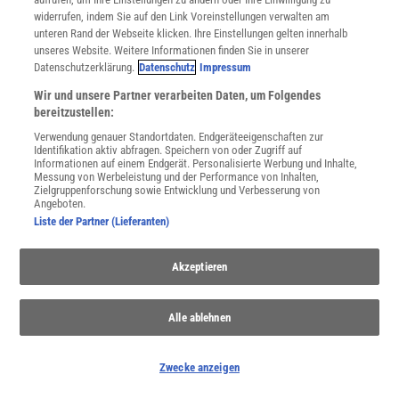
widerrufen, indem Sie auf den Link Voreinstellungen verwalten am
unteren Rand der Webseite klicken. Ihre Einstellungen gelten innerhalb
unseres Website. Weitere Informationen finden Sie in unserer
Datenschutzerklärung.
Datenschutz
Impressum
WEITERE NEUERSCHEINUNGEN
SPEKTRUM SHOP
Wir und unsere Partner verarbeiten Daten, um Folgendes
bereitzustellen:
Verwendung genauer Standortdaten. Endgeräteeigenschaften zur
Identifikation aktiv abfragen. Speichern von oder Zugriff auf
Informationen auf einem Endgerät. Personalisierte Werbung und Inhalte,
Spektrum
.de-Newsletter abonnieren
Messung von Werbeleistung und der Performance von Inhalten,
Zielgruppenforschung sowie Entwicklung und Verbesserung von
Angeboten.
JETZT ANMELDEN!
Liste der Partner (Lieferanten)
Sie können unsere Newsletter jederzeit wieder abbestellen. Infos zu unserem Umgang
mit Ihren personenbezogenen Daten finden Sie in unserer
Datenschutzerklärung
.
Akzeptieren
Alle ablehnen
SERVICES
Newsletter
Kontakt
Zwecke anzeigen
Spektrum Shop