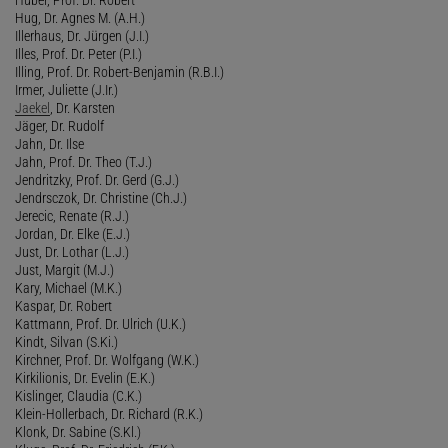
Hug, Dr. Agnes M. (A.H.)
Illerhaus, Dr. Jürgen (J.I.)
Illes, Prof. Dr. Peter (P.I.)
Illing, Prof. Dr. Robert-Benjamin (R.B.I.)
Irmer, Juliette (J.Ir.)
Jaekel
, Dr. Karsten
Jäger, Dr. Rudolf
Jahn, Dr. Ilse
Jahn, Prof. Dr. Theo (T.J.)
Jendritzky, Prof. Dr. Gerd (G.J.)
Jendrsczok, Dr. Christine (Ch.J.)
Jerecic, Renate (R.J.)
Jordan, Dr. Elke (E.J.)
Just, Dr. Lothar (L.J.)
Just, Margit (M.J.)
Kary, Michael (M.K.)
Kaspar, Dr. Robert
Kattmann, Prof. Dr. Ulrich (U.K.)
Kindt, Silvan (S.Ki.)
Kirchner, Prof. Dr. Wolfgang (W.K.)
Kirkilionis, Dr. Evelin (E.K.)
Kislinger, Claudia (C.K.)
Klein-Hollerbach, Dr. Richard (R.K.)
Klonk, Dr. Sabine (S.Kl.)