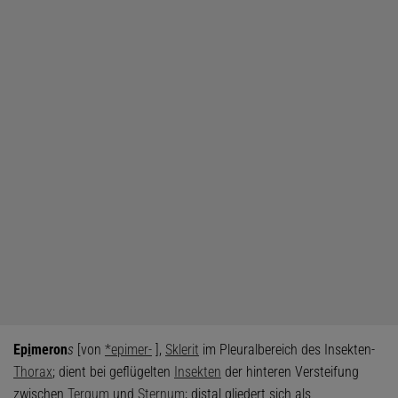
Ep
i
meron
s
[von
*epimer-
],
Sklerit
im Pleuralbereich des Insekten-
Thorax
; dient bei geflügelten
Insekten
der hinteren Versteifung
zwischen
Tergum
und
Sternum
; distal gliedert sich als