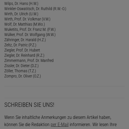
Wilps, Dr. Hans (H.W.)
Winkler-Oswatitsch, Dr. Ruthild (R.W.-O.)
Wirth, Dr. Ulrich (U.W.)
Wirth, Prof. Dr. Volkmar (V.W.)
Wolf, Dr. Matthias (M.Wo.)
Wuketits, Prof. Dr. Franz M. (F.W.)
Wülker, Prof. Dr. Wolfgang (W.W.)
Zähringer, Dr. Harald (H.Z.)
Zeltz, Dr. Patric (P.Z.)
Ziegler, Prof. Dr. Hubert
Ziegler, Dr. Reinhard (R.Z.)
Zimmermann, Prof. Dr. Manfred
Zissler, Dr. Dieter (D.Z.)
Zöller, Thomas (T.Z.)
Zompro, Dr. Oliver (O.Z.)
SCHREIBEN SIE UNS!
Wenn Sie inhaltliche Anmerkungen zu diesem Artikel haben,
können Sie die Redaktion
per E-Mail
informieren. Wir lesen Ihre