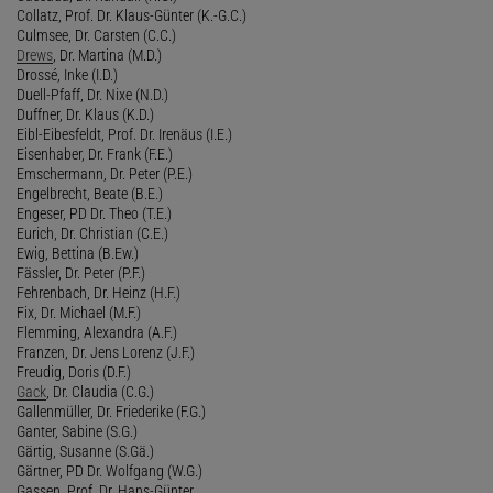
Collatz, Prof. Dr. Klaus-Günter (K.-G.C.)
Culmsee, Dr. Carsten (C.C.)
Drews
, Dr. Martina (M.D.)
Drossé, Inke (I.D.)
Duell-Pfaff, Dr. Nixe (N.D.)
Duffner, Dr. Klaus (K.D.)
Eibl-Eibesfeldt, Prof. Dr. Irenäus (I.E.)
Eisenhaber, Dr. Frank (F.E.)
Emschermann, Dr. Peter (P.E.)
Engelbrecht, Beate (B.E.)
Engeser, PD Dr. Theo (T.E.)
Eurich, Dr. Christian (C.E.)
Ewig, Bettina (B.Ew.)
Fässler, Dr. Peter (P.F.)
Fehrenbach, Dr. Heinz (H.F.)
Fix, Dr. Michael (M.F.)
Flemming, Alexandra (A.F.)
Franzen, Dr. Jens Lorenz (J.F.)
Freudig, Doris (D.F.)
Gack
, Dr. Claudia (C.G.)
Gallenmüller, Dr. Friederike (F.G.)
Ganter, Sabine (S.G.)
Gärtig, Susanne (S.Gä.)
Gärtner, PD Dr. Wolfgang (W.G.)
Gassen, Prof. Dr. Hans-Günter