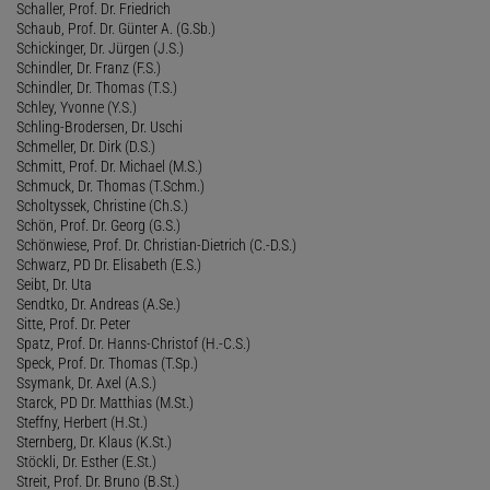
Schaller, Prof. Dr. Friedrich
Schaub, Prof. Dr. Günter A. (G.Sb.)
Schickinger, Dr. Jürgen (J.S.)
Schindler, Dr. Franz (F.S.)
Schindler, Dr. Thomas (T.S.)
Schley, Yvonne (Y.S.)
Schling-Brodersen, Dr. Uschi
Schmeller, Dr. Dirk (D.S.)
Schmitt, Prof. Dr. Michael (M.S.)
Schmuck, Dr. Thomas (T.Schm.)
Scholtyssek, Christine (Ch.S.)
Schön, Prof. Dr. Georg (G.S.)
Schönwiese, Prof. Dr. Christian-Dietrich (C.-D.S.)
Schwarz, PD Dr. Elisabeth (E.S.)
Seibt, Dr. Uta
Sendtko, Dr. Andreas (A.Se.)
Sitte, Prof. Dr. Peter
Spatz, Prof. Dr. Hanns-Christof (H.-C.S.)
Speck, Prof. Dr. Thomas (T.Sp.)
Ssymank, Dr. Axel (A.S.)
Starck, PD Dr. Matthias (M.St.)
Steffny, Herbert (H.St.)
Sternberg, Dr. Klaus (K.St.)
Stöckli, Dr. Esther (E.St.)
Streit, Prof. Dr. Bruno (B.St.)