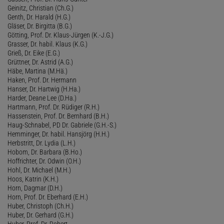
Geinitz, Christian (Ch.G.)
Genth, Dr. Harald (H.G.)
Gläser, Dr. Birgitta (B.G.)
Götting, Prof. Dr. Klaus-Jürgen (K.-J.G.)
Grasser, Dr. habil. Klaus (K.G.)
Grieß, Dr. Eike (E.G.)
Grüttner, Dr. Astrid (A.G.)
Häbe, Martina (M.Hä.)
Haken, Prof. Dr. Hermann
Hanser, Dr. Hartwig (H.Ha.)
Harder, Deane Lee (D.Ha.)
Hartmann, Prof. Dr. Rüdiger (R.H.)
Hassenstein, Prof. Dr. Bernhard (B.H.)
Haug-Schnabel, PD Dr. Gabriele (G.H.-S.)
Hemminger, Dr. habil. Hansjörg (H.H.)
Herbstritt, Dr. Lydia (L.H.)
Hobom, Dr. Barbara (B.Ho.)
Hoffrichter, Dr. Odwin (O.H.)
Hohl, Dr. Michael (M.H.)
Hoos, Katrin (K.H.)
Horn, Dagmar (D.H.)
Horn, Prof. Dr. Eberhard (E.H.)
Huber, Christoph (Ch.H.)
Huber, Dr. Gerhard (G.H.)
Huber, Prof. Dr. Robert