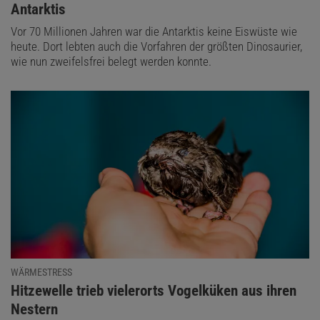
Antarktis
Vor 70 Millionen Jahren war die Antarktis keine Eiswüste wie
heute. Dort lebten auch die Vorfahren der größten Dinosaurier,
wie nun zweifelsfrei belegt werden konnte.
WÄRMESTRESS
:
Hitzewelle trieb vielerorts Vogelküken aus ihren
Nestern