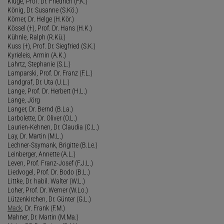
Kluge, Prof. Dr. Friedrich (F.K.)
König, Dr. Susanne (S.Kö.)
Körner, Dr. Helge (H.Kör.)
Kössel (†), Prof. Dr. Hans (H.K.)
Kühnle, Ralph (R.Kü.)
Kuss (†), Prof. Dr. Siegfried (S.K.)
Kyrieleis, Armin (A.K.)
Lahrtz, Stephanie (S.L.)
Lamparski, Prof. Dr. Franz (F.L.)
Landgraf, Dr. Uta (U.L.)
Lange, Prof. Dr. Herbert (H.L.)
Lange, Jörg
Langer, Dr. Bernd (B.La.)
Larbolette, Dr. Oliver (O.L.)
Laurien-Kehnen, Dr. Claudia (C.L.)
Lay, Dr. Martin (M.L.)
Lechner-Ssymank, Brigitte (B.Le.)
Leinberger, Annette (A.L.)
Leven, Prof. Franz-Josef (F.J.L.)
Liedvogel, Prof. Dr. Bodo (B.L.)
Littke, Dr. habil. Walter (W.L.)
Loher, Prof. Dr. Werner (W.Lo.)
Lützenkirchen, Dr. Günter (G.L.)
Mack
, Dr. Frank (F.M.)
Mahner, Dr. Martin (M.Ma.)