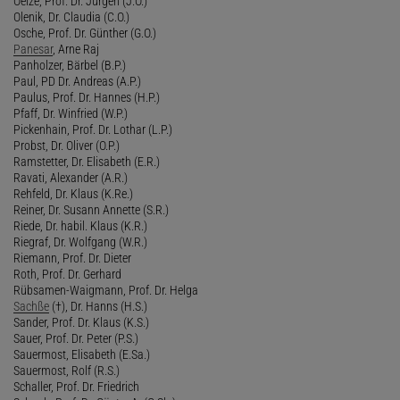
Oelze, Prof. Dr. Jürgen (J.O.)
Olenik, Dr. Claudia (C.O.)
Osche, Prof. Dr. Günther (G.O.)
Panesar
, Arne Raj
Panholzer, Bärbel (B.P.)
Paul, PD Dr. Andreas (A.P.)
Paulus, Prof. Dr. Hannes (H.P.)
Pfaff, Dr. Winfried (W.P.)
Pickenhain, Prof. Dr. Lothar (L.P.)
Probst, Dr. Oliver (O.P.)
Ramstetter, Dr. Elisabeth (E.R.)
Ravati, Alexander (A.R.)
Rehfeld, Dr. Klaus (K.Re.)
Reiner, Dr. Susann Annette (S.R.)
Riede, Dr. habil. Klaus (K.R.)
Riegraf, Dr. Wolfgang (W.R.)
Riemann, Prof. Dr. Dieter
Roth, Prof. Dr. Gerhard
Rübsamen-Waigmann, Prof. Dr. Helga
Sachße
(†), Dr. Hanns (H.S.)
Sander, Prof. Dr. Klaus (K.S.)
Sauer, Prof. Dr. Peter (P.S.)
Sauermost, Elisabeth (E.Sa.)
Sauermost, Rolf (R.S.)
Schaller, Prof. Dr. Friedrich