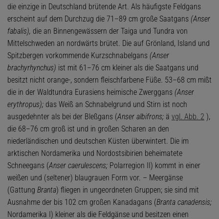
die einzige in Deutschland brütende Art. Als häufigste Feldgans
erscheint auf dem Durchzug die 71–89 cm große Saatgans
(Anser
fabalis),
die an Binnengewässern der Taiga und Tundra von
Mittelschweden an nordwärts brütet. Die auf Grönland, Island und
Spitzbergen vorkommende Kurzschnabelgans
(Anser
brachyrhynchus)
ist mit 61–76 cm kleiner als die Saatgans und
besitzt nicht orange-, sondern fleischfarbene Füße. 53–68 cm mißt
die in der Waldtundra Eurasiens heimische Zwerggans
(Anser
erythropus);
das Weiß an Schnabelgrund und Stirn ist noch
ausgedehnter als bei der Bleßgans (
Anser albifrons;
ä
vgl. Abb. 2
),
die 68–76 cm groß ist und in großen Scharen an den
niederländischen und deutschen Küsten überwintert. Die im
arktischen Nordamerika und Nordostsibirien beheimatete
Schneegans (
Anser caerulescens;
Polarregion II) kommt in einer
weißen und (seltener) blaugrauen Form vor. – Meergänse
(Gattung
Branta
) fliegen in ungeordneten Gruppen; sie sind mit
Ausnahme der bis 102 cm großen Kanadagans (
Branta canadensis;
Nordamerika I) kleiner als die Feldgänse und besitzen einen