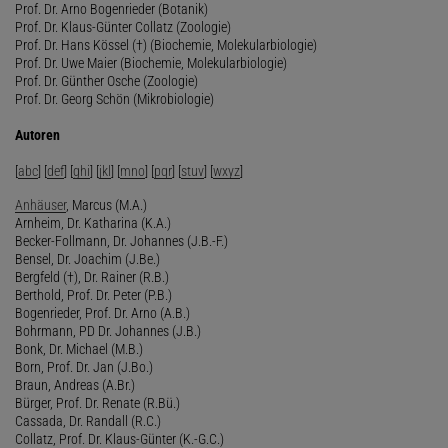
Prof. Dr. Arno Bogenrieder (Botanik)
Prof. Dr. Klaus-Günter Collatz (Zoologie)
Prof. Dr. Hans Kössel (†) (Biochemie, Molekularbiologie)
Prof. Dr. Uwe Maier (Biochemie, Molekularbiologie)
Prof. Dr. Günther Osche (Zoologie)
Prof. Dr. Georg Schön (Mikrobiologie)
Autoren
[
abc
] [
def
] [
ghi
] [
jkl
] [
mno
] [
pqr
] [
stuv
] [
wxyz
]
Anhäuser
, Marcus (M.A.)
Arnheim, Dr. Katharina (K.A.)
Becker-Follmann, Dr. Johannes (J.B.-F.)
Bensel, Dr. Joachim (J.Be.)
Bergfeld (†), Dr. Rainer (R.B.)
Berthold, Prof. Dr. Peter (P.B.)
Bogenrieder, Prof. Dr. Arno (A.B.)
Bohrmann, PD Dr. Johannes (J.B.)
Bonk, Dr. Michael (M.B.)
Born, Prof. Dr. Jan (J.Bo.)
Braun, Andreas (A.Br.)
Bürger, Prof. Dr. Renate (R.Bü.)
Cassada, Dr. Randall (R.C.)
Collatz, Prof. Dr. Klaus-Günter (K.-G.C.)