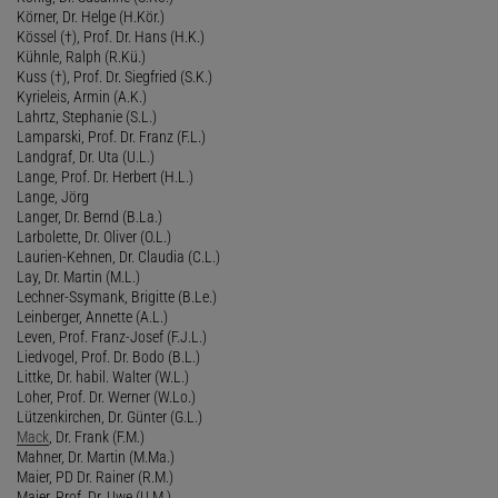
Körner, Dr. Helge (H.Kör.)
Kössel (†), Prof. Dr. Hans (H.K.)
Kühnle, Ralph (R.Kü.)
Kuss (†), Prof. Dr. Siegfried (S.K.)
Kyrieleis, Armin (A.K.)
Lahrtz, Stephanie (S.L.)
Lamparski, Prof. Dr. Franz (F.L.)
Landgraf, Dr. Uta (U.L.)
Lange, Prof. Dr. Herbert (H.L.)
Lange, Jörg
Langer, Dr. Bernd (B.La.)
Larbolette, Dr. Oliver (O.L.)
Laurien-Kehnen, Dr. Claudia (C.L.)
Lay, Dr. Martin (M.L.)
Lechner-Ssymank, Brigitte (B.Le.)
Leinberger, Annette (A.L.)
Leven, Prof. Franz-Josef (F.J.L.)
Liedvogel, Prof. Dr. Bodo (B.L.)
Littke, Dr. habil. Walter (W.L.)
Loher, Prof. Dr. Werner (W.Lo.)
Lützenkirchen, Dr. Günter (G.L.)
Mack
, Dr. Frank (F.M.)
Mahner, Dr. Martin (M.Ma.)
Maier, PD Dr. Rainer (R.M.)
Maier, Prof. Dr. Uwe (U.M.)