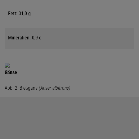
Fett: 31,0 g
N
Mineralien: 0,9 g
Gänse
Abb. 2: Bleßgans
(Anser albifrons)