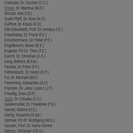
Culmsee, Dr. Carsten (C.C.)
Drews
, Dr. Martina (M.D.)
Drossé, Inke (I.D.)
Duell-Pfaff, Dr. Nixe (N.D.)
Duffner, Dr. Klaus (K.D.)
Eibl-Eibesfeldt, Prof. Dr. Irenäus (I.E.)
Eisenhaber, Dr. Frank (F.E.)
Emschermann, Dr. Peter (P.E.)
Engelbrecht, Beate (B.E.)
Engeser, PD Dr. Theo (T.E.)
Eurich, Dr. Christian (C.E.)
Ewig, Bettina (B.Ew.)
Fässler, Dr. Peter (P.F.)
Fehrenbach, Dr. Heinz (H.F.)
Fix, Dr. Michael (M.F.)
Flemming, Alexandra (A.F.)
Franzen, Dr. Jens Lorenz (J.F.)
Freudig, Doris (D.F.)
Gack
, Dr. Claudia (C.G.)
Gallenmüller, Dr. Friederike (F.G.)
Ganter, Sabine (S.G.)
Gärtig, Susanne (S.Gä.)
Gärtner, PD Dr. Wolfgang (W.G.)
Gassen, Prof. Dr. Hans-Günter
Geinitz, Christian (Ch.G.)