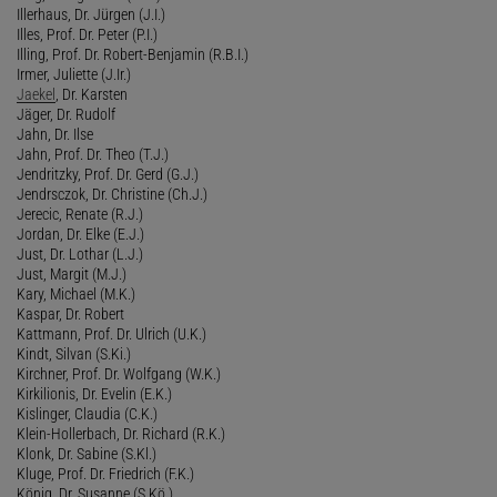
Illerhaus, Dr. Jürgen (J.I.)
Illes, Prof. Dr. Peter (P.I.)
Illing, Prof. Dr. Robert-Benjamin (R.B.I.)
Irmer, Juliette (J.Ir.)
Jaekel
, Dr. Karsten
Jäger, Dr. Rudolf
Jahn, Dr. Ilse
Jahn, Prof. Dr. Theo (T.J.)
Jendritzky, Prof. Dr. Gerd (G.J.)
Jendrsczok, Dr. Christine (Ch.J.)
Jerecic, Renate (R.J.)
Jordan, Dr. Elke (E.J.)
Just, Dr. Lothar (L.J.)
Just, Margit (M.J.)
Kary, Michael (M.K.)
Kaspar, Dr. Robert
Kattmann, Prof. Dr. Ulrich (U.K.)
Kindt, Silvan (S.Ki.)
Kirchner, Prof. Dr. Wolfgang (W.K.)
Kirkilionis, Dr. Evelin (E.K.)
Kislinger, Claudia (C.K.)
Klein-Hollerbach, Dr. Richard (R.K.)
Klonk, Dr. Sabine (S.Kl.)
Kluge, Prof. Dr. Friedrich (F.K.)
König, Dr. Susanne (S.Kö.)