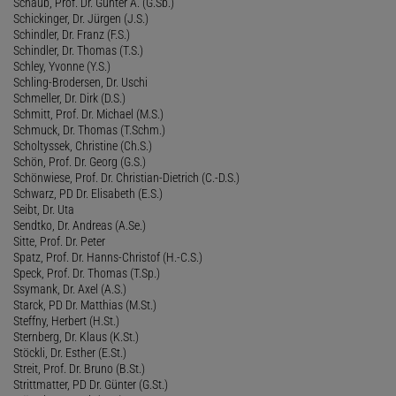
Schaub, Prof. Dr. Günter A. (G.Sb.)
Schickinger, Dr. Jürgen (J.S.)
Schindler, Dr. Franz (F.S.)
Schindler, Dr. Thomas (T.S.)
Schley, Yvonne (Y.S.)
Schling-Brodersen, Dr. Uschi
Schmeller, Dr. Dirk (D.S.)
Schmitt, Prof. Dr. Michael (M.S.)
Schmuck, Dr. Thomas (T.Schm.)
Scholtyssek, Christine (Ch.S.)
Schön, Prof. Dr. Georg (G.S.)
Schönwiese, Prof. Dr. Christian-Dietrich (C.-D.S.)
Schwarz, PD Dr. Elisabeth (E.S.)
Seibt, Dr. Uta
Sendtko, Dr. Andreas (A.Se.)
Sitte, Prof. Dr. Peter
Spatz, Prof. Dr. Hanns-Christof (H.-C.S.)
Speck, Prof. Dr. Thomas (T.Sp.)
Ssymank, Dr. Axel (A.S.)
Starck, PD Dr. Matthias (M.St.)
Steffny, Herbert (H.St.)
Sternberg, Dr. Klaus (K.St.)
Stöckli, Dr. Esther (E.St.)
Streit, Prof. Dr. Bruno (B.St.)
Strittmatter, PD Dr. Günter (G.St.)