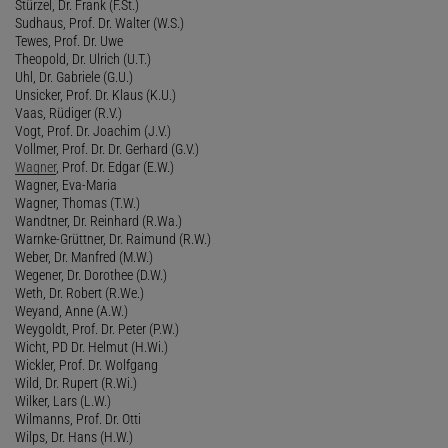
Stürzel, Dr. Frank (F.St.)
Sudhaus, Prof. Dr. Walter (W.S.)
Tewes, Prof. Dr. Uwe
Theopold, Dr. Ulrich (U.T.)
Uhl, Dr. Gabriele (G.U.)
Unsicker, Prof. Dr. Klaus (K.U.)
Vaas, Rüdiger (R.V.)
Vogt, Prof. Dr. Joachim (J.V.)
Vollmer, Prof. Dr. Dr. Gerhard (G.V.)
Wagner
, Prof. Dr. Edgar (E.W.)
Wagner, Eva-Maria
Wagner, Thomas (T.W.)
Wandtner, Dr. Reinhard (R.Wa.)
Warnke-Grüttner, Dr. Raimund (R.W.)
Weber, Dr. Manfred (M.W.)
Wegener, Dr. Dorothee (D.W.)
Weth, Dr. Robert (R.We.)
Weyand, Anne (A.W.)
Weygoldt, Prof. Dr. Peter (P.W.)
Wicht, PD Dr. Helmut (H.Wi.)
Wickler, Prof. Dr. Wolfgang
Wild, Dr. Rupert (R.Wi.)
Wilker, Lars (L.W.)
Wilmanns, Prof. Dr. Otti
Wilps, Dr. Hans (H.W.)