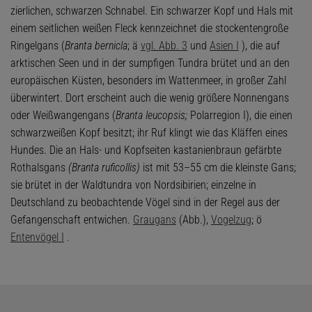
zierlichen, schwarzen Schnabel. Ein schwarzer Kopf und Hals mit
einem seitlichen weißen Fleck kennzeichnet die stockentengroße
Ringelgans (
Branta bernicla
; ä
vgl. Abb. 3
und
Asien I
), die auf
arktischen Seen und in der sumpfigen Tundra brütet und an den
europäischen Küsten, besonders im Wattenmeer, in großer Zahl
überwintert. Dort erscheint auch die wenig größere Nonnengans
oder Weißwangengans (
Branta leucopsis;
Polarregion I), die einen
schwarzweißen Kopf besitzt; ihr Ruf klingt wie das Kläffen eines
Hundes. Die an Hals- und Kopfseiten kastanienbraun gefärbte
Rothalsgans
(Branta ruficollis)
ist mit 53–55 cm die kleinste Gans;
sie brütet in der Waldtundra von Nordsibirien; einzelne in
Deutschland zu beobachtende Vögel sind in der Regel aus der
Gefangenschaft entwichen.
Graugans
(Abb.),
Vogelzug
; ö
Entenvögel I
.