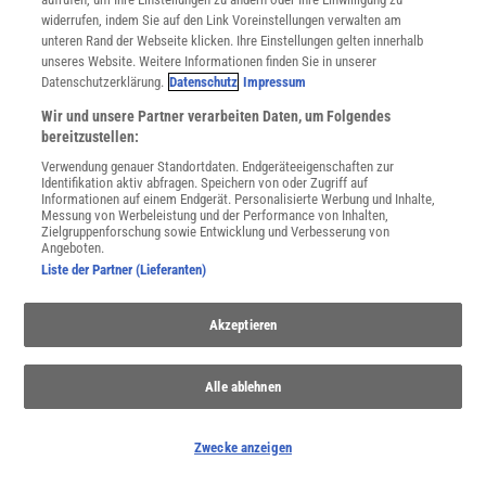
widerrufen, indem Sie auf den Link Voreinstellungen verwalten am
unteren Rand der Webseite klicken. Ihre Einstellungen gelten innerhalb
unseres Website. Weitere Informationen finden Sie in unserer
Datenschutzerklärung.
Datenschutz
Impressum
Wir und unsere Partner verarbeiten Daten, um Folgendes
bereitzustellen:
Verwendung genauer Standortdaten. Endgeräteeigenschaften zur
Identifikation aktiv abfragen. Speichern von oder Zugriff auf
Informationen auf einem Endgerät. Personalisierte Werbung und Inhalte,
Messung von Werbeleistung und der Performance von Inhalten,
Zielgruppenforschung sowie Entwicklung und Verbesserung von
Angeboten.
Liste der Partner (Lieferanten)
»BIOME DER MEERE«
:
Abtauchen in schützenswerte Wasserwelten
Akzeptieren
Vielfältige Fische, Vögel und Pflanzen: Juliana Aschwanden-
Vilaças Kindersachbuch erzählt bilderreich und informativ von
Alle ablehnen
den besonderen Lebensräumen am und im Meer. Eine
Rezension
Zwecke anzeigen