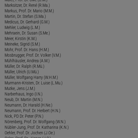
Marksitzer, Dr. René (R.Ma.)
Markus, Prof. Dr. Mario (M.M.)
Martin, Dr. Stefan (S.Ma.)
Medicus, Dr. Gerhard (G.M.)
Mehler, Ludwig (L.M.)
Mehraein, Dr. Susan (S.Me.)
Meier, Kirstin (K.M.)
Meineke, Sigrid (S.M.)
Mohr, Prof. Dr. Hans (H.M.)
Mosbrugger, Prof. Dr. Volker (V.M.)
Mühlhäusler, Andrea (A.M.)
Müller, Dr. Ralph (R.Mü.)
Müller, Ulrich (U.Mü.)
Müller, Wolfgang Harry (W.H.M.)
Murmann-Kristen, Dr. Luise (L.Mu.)
Mutke, Jens (J.M.)
Narberhaus, Ingo (I.N.)
Neub, Dr. Martin (M.N.)
Neumann, Dr. Harald (H.Ne.)
Neumann, Prof. Dr. Herbert (H.N.)
Nick, PD Dr. Peter (P.N.)
Nörenberg, Prof. Dr. Wolfgang (W.N.)
Nübler-Jung, Prof. Dr. Katharina (K.N.)
Oehler, Prof. Dr. Jochen (J.Oe.)