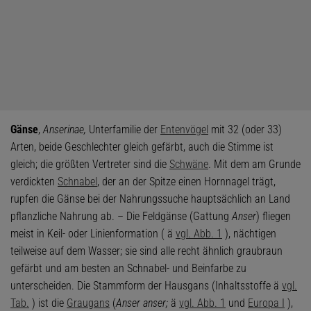
Gänse
,
Anserinae,
Unterfamilie der
Entenvögel
mit 32 (oder 33)
Arten, beide Geschlechter gleich gefärbt, auch die Stimme ist
gleich; die größten Vertreter sind die
Schwäne
. Mit dem am Grunde
verdickten
Schnabel
, der an der Spitze einen Hornnagel trägt,
rupfen die Gänse bei der Nahrungssuche hauptsächlich an Land
pflanzliche Nahrung ab. – Die Feldgänse (Gattung
Anser
) fliegen
meist in Keil- oder Linienformation ( ä
vgl. Abb. 1
), nächtigen
teilweise auf dem Wasser; sie sind alle recht ähnlich graubraun
gefärbt und am besten an Schnabel- und Beinfarbe zu
unterscheiden. Die Stammform der Hausgans (Inhaltsstoffe ä
vgl.
Tab.
) ist die
Graugans
(
Anser anser;
ä
vgl. Abb. 1
und
Europa I
),