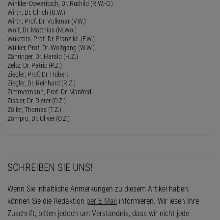
Winkler-Oswatitsch, Dr. Ruthild (R.W.-O.)
Wirth, Dr. Ulrich (U.W.)
Wirth, Prof. Dr. Volkmar (V.W.)
Wolf, Dr. Matthias (M.Wo.)
Wuketits, Prof. Dr. Franz M. (F.W.)
Wülker, Prof. Dr. Wolfgang (W.W.)
Zähringer, Dr. Harald (H.Z.)
Zeltz, Dr. Patric (P.Z.)
Ziegler, Prof. Dr. Hubert
Ziegler, Dr. Reinhard (R.Z.)
Zimmermann, Prof. Dr. Manfred
Zissler, Dr. Dieter (D.Z.)
Zöller, Thomas (T.Z.)
Zompro, Dr. Oliver (O.Z.)
SCHREIBEN SIE UNS!
Wenn Sie inhaltliche Anmerkungen zu diesem Artikel haben,
können Sie die Redaktion
per E-Mail
informieren. Wir lesen Ihre
Zuschrift, bitten jedoch um Verständnis, dass wir nicht jede