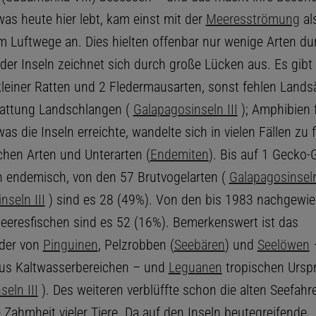
was heute hier lebt, kam einst mit der
Meeresströmung
al
m Luftwege an. Dies hielten offenbar nur wenige Arten du
 der Inseln zeichnet sich durch große Lücken aus. Es gibt
leiner Ratten und 2 Fledermausarten, sonst fehlen Lands
Gattung Landschlangen (
Galapagosinseln III
); Amphibien 
 was die Inseln erreichte, wandelte sich in vielen Fällen zu f
schen Arten und Unterarten (
Endemiten
). Bis auf 1 Gecko-
ien endemisch, von den 57 Brutvogelarten (
Galapagosinsel
nseln III
) sind es 28 (49%). Von den bis 1983 nachgewi
eeresfischen sind es 52 (16%). Bemerkenswert ist das
der von
Pinguinen
, Pelzrobben (
Seebären
) und
Seelöwen
–
us Kaltwasserbereichen – und
Leguanen
tropischen Ursp
eln III
). Des weiteren verblüffte schon die alten Seefahre
 Zahmheit vieler Tiere. Da auf den Inseln beutegreifende