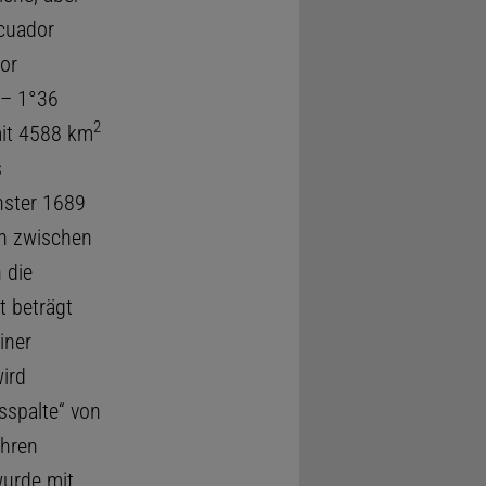
Ecuador
or
 – 1°36
2
mit 4588 km
s
hster 1689
ln zwischen
 die
t beträgt
iner
wird
sspalte“ von
ahren
wurde mit