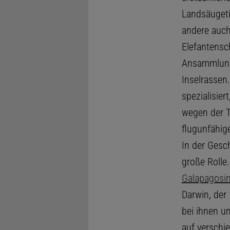
Landsäugeti
andere auch
Elefantensch
Ansammlun
Inselrassen
spezialisier
wegen der T
flugunfähi
In der Gesc
große Rolle
Galapagosin
Darwin, der
bei ihnen 
auf verschi