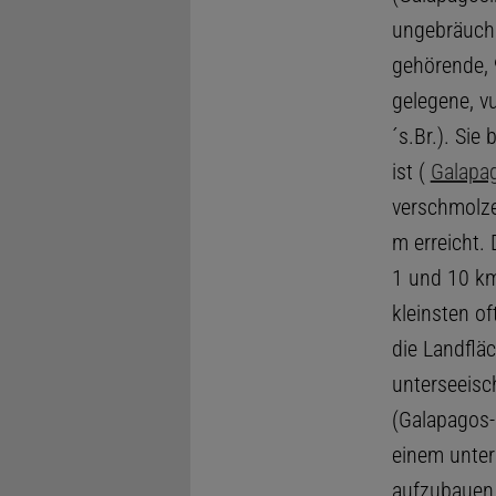
ungebräuchl
gehörende,
gelegene, v
´s.Br.). Sie
ist (
Galapag
verschmolze
m erreicht.
1 und 10 k
kleinsten o
die Landflä
unterseeisc
(Galapagos-
einem unter
aufzubauen 