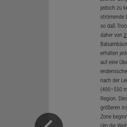
jedoch zu k
strömende L
so daß Troc
daher von
X
Balsambäu
erhalten je
auf eine Üb
endemische
nach der Le
(400–550 m)
Region. Die
größeren Ins
Zone beginn
Um die Weih