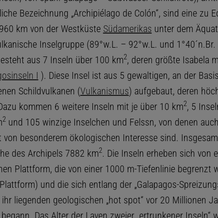
iche Bezeichnung „Archipiélago de Colón“, sind eine zu 
 960 km von der Westküste
Südamerikas
unter dem Äquat
ulkanische Inselgruppe (89°w.L. – 92°w.L. und 1°40´n.Br.
2
 besteht aus 7 Inseln über 100 km
, deren größte Isabela 
osinseln I
). Diese Insel ist aus 5 gewaltigen, an der Basi
nen Schildvulkanen (
Vulkanismus
) aufgebaut, deren höc
2
 Dazu kommen 6 weitere Inseln mit je über 10 km
, 5 Inse
2
m
und 105 winzige Inselchen und Felssn, von denen auch
ft von besonderem ökologischen Interesse sind. Insgesam
2
che des Archipels 7882 km
. Die Inseln erheben sich von e
hen Plattform, die von einer 1000 m-Tiefenlinie begrenzt 
Plattform) und die sich entlang der „Galapagos-Spreizung
 ihr liegenden geologischen „hot spot“ vor 20 Millionen J
begann. Das Alter der Laven zweier „ertrunkener Inseln“ 