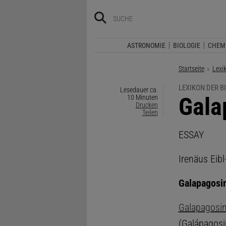
ASTRONOMIE
BIOLOGIE
CHEM
Startseite
Lexi
LEXIKON DER B
Lesedauer ca.
:
Gala
10 Minuten
Drucken
Teilen
ESSAY
Irenäus Eibl
Galapagosi
Galapagosin
(Galápagosi