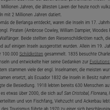
 Millionen Jahren, die ältesten Laven der heute noch vulk
ln mit 2 Millionen Jahren datiert.
más de Berlanga entdeckt, waren die Inseln im 17. Jahrh
engl. Piraten (Ambrose Cowley, William Dampier, Woodes
Walfänger. Beide stellten den Riesenschildkröten nach, di
nd auf einigen Inseln ausgerottet wurden. Allein im 19. J
r 100.000
Schildkröten
gesammelt. 1835 besuchte Charle
nseln und entwickelte hier seine Gedanken zur
Evolutions
tern stammen viele der engl. Inselnamen; die meisten wu
amen ersetzt, als Ecuador 1832 die Inseln in Besitz nahm
lgte die Besiedlung. 1918 lebten bereits 630 Menschen auf
es etwas über 2000, die sich auf
San Cristobal, Floreana, 
erteilten und von Fischfang, Viehzucht und Ackerbau lebt
 des Tourismus führte ab 1970 zu einer sich beschleuni