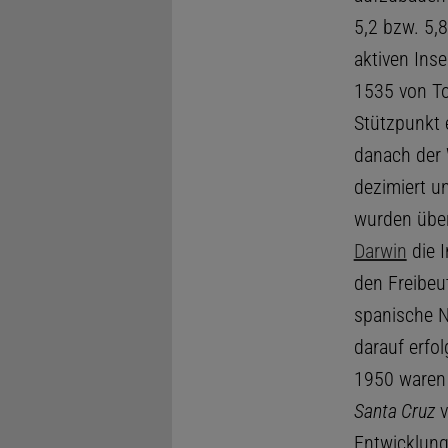
5,2 bzw. 5,8
aktiven Inse
1535 von To
Stützpunkt 
danach der 
dezimiert u
wurden übe
Darwin
die I
den Freibeu
spanische N
darauf erfo
1950 waren 
Santa Cruz
v
Entwicklung