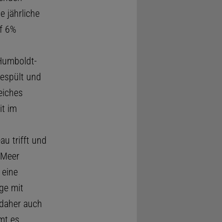
 jährliche
f 6%
Humboldt-
espült und
eiches
it im
u trifft und
 Meer
 eine
ge mit
 daher auch
mt es