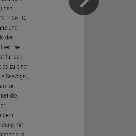
o
) den
°C – 26 °C,
onne und
le der
Eier: Die
st für den
 es zu einer
ie Seevögel,
arm an
ert die
ter
ungern.
indung mit
erheit aus,