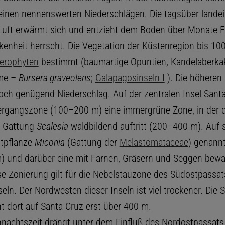
einen nennenswerten Niederschlägen. Die tagsüber lande
uft erwärmt sich und entzieht dem Boden über Monate Fe
kenheit herrscht. Die Vegetation der Küstenregion bis 10
erophyten
bestimmt (baumartige Opuntien, Kandelaberka
me –
Bursera graveolens
;
Galapagosinseln I
). Die höheren 
doch genügend Niederschlag. Auf der zentralen Insel Santa
ergangszone (100–200 m) eine immergrüne Zone, in der d
 Gattung
Scalesia
waldbildend auftritt (200–400 m). Auf si
itpflanze
Miconia
(Gattung der
Melastomataceae
) genann
 und darüber eine mit Farnen, Gräsern und Seggen bew
se Zonierung gilt für die Nebelstauzone des Südostpassat
eln. Der Nordwesten dieser Inseln ist viel trockener. Die S
t dort auf Santa Cruz erst über 400 m.
nachtszeit drängt unter dem Einfluß des Nordostpassats