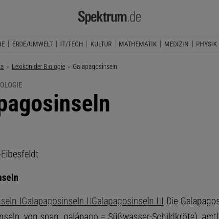
IE
ERDE/UMWELT
IT/TECH
KULTUR
MATHEMATIK
MEDIZIN
PHYSIK
ka
Lexikon der Biologie
Aktuelle Seite:
Galapagosinseln
IOLOGIE
pagosinseln
-Eibesfeldt
nseln
seln I
Galapagosinseln II
Galapagosinseln III
Die Galapagos
nseln, von span. galápago = Süßwasser-Schildkröte), amtl