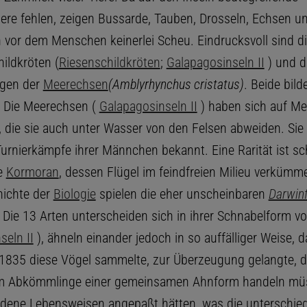
ere fehlen, zeigen Bussarde, Tauben, Drosseln, Echsen 
 vor dem Menschen keinerlei Scheu. Eindrucksvoll sind d
ildkröten (
Riesenschildkröten
;
Galapagosinseln II
) und d
gen der
Meerechsen
(Amblyrhynchus cristatus)
. Beide bild
. Die Meerechsen (
Galapagosinseln II
) haben sich auf Me
t, die sie auch unter Wasser von den Felsen abweiden. Sie
urnierkämpfe ihrer Männchen bekannt. Eine Rarität ist sch
ge
Kormoran
, dessen Flügel im feindfreien Milieu verkümm
hichte der
Biologie
spielen die eher unscheinbaren
Darwinf
. Die 13 Arten unterscheiden sich in ihrer Schnabelform v
seln II
), ähneln einander jedoch in so auffälliger Weise, 
 1835 diese Vögel sammelte, zur Überzeugung gelangte, d
um Abkömmlinge einer gemeinsamen Ahnform handeln müss
edene Lebensweisen angepaßt hätten, was die unterschied