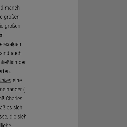
und manch
ie großen
ie großen
en
eresalgen
 sind auch
ließlich der
erten.
inken
eine
oneinander (
daß Charles
aß es sich
e, die sich
liche