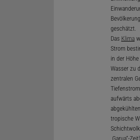
Einwanderun
Bevölkerun
geschätzt.
Das
Klima
wi
Strom besti
in der Höhe
Wasser zu d
zentralen Ge
Tiefenstrom
aufwärts abg
abgekühlten 
tropische W
Schichtwolk
„Garua“-Zei