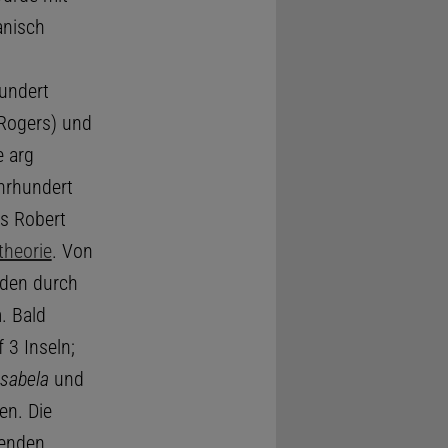
anisch
undert
 Rogers) und
e arg
ahrhundert
s Robert
theorie
. Von
rden durch
. Bald
 3 Inseln;
Isabela
und
en. Die
genden