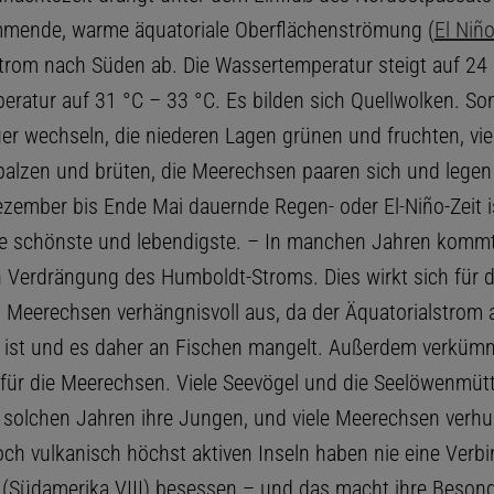
mende, warme äquatoriale Oberflächenströmung (
El Niñ
rom nach Süden ab. Die Wassertemperatur steigt auf 24 
peratur auf 31 °C – 33 °C. Es bilden sich Quellwolken. S
r wechseln, die niederen Lagen grünen und fruchten, vie
balzen und brüten, die Meerechsen paaren sich und legen 
zember bis Ende Mai dauernde Regen- oder El-Niño-Zeit i
e schönste und lebendigste. – In manchen Jahren kommt
 Verdrängung des Humboldt-Stroms. Dies wirkt sich für d
Meerechsen verhängnisvoll aus, da der Äquatorialstrom 
 ist und es daher an Fischen mangelt. Außerdem verkümm
für die Meerechsen. Viele Seevögel und die Seelöwenmüt
n solchen Jahren ihre Jungen, und viele Meerechsen verh
och vulkanisch höchst aktiven Inseln haben nie eine Verb
(Südamerika VIII) besessen – und das macht ihre Besond