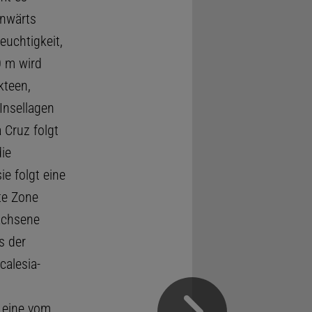
inwärts
uchtigkeit,
0 m wird
kteen,
Insellagen
 Cruz folgt
ie
e folgt eine
te Zone
achsene
s der
calesia-
 eine vom