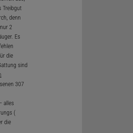
s Treibgut
rch, denn
 nur 2
äuger. Es
fehlen
ür die
Gattung sind
n
esenen 307
 alles
rungs (
r die