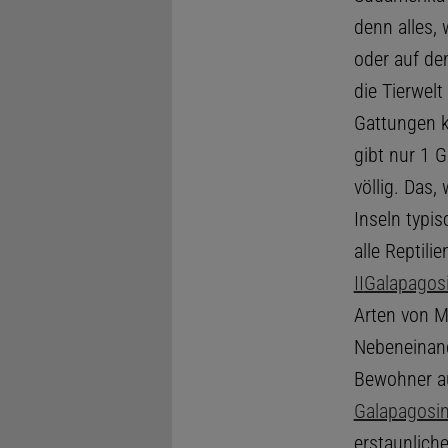
denn alles, 
oder auf de
die Tierwelt
Gattungen k
gibt nur 1 
völlig. Das,
Inseln typi
alle Reptil
II
Galapagosi
Arten von M
Nebeneinan
Bewohner a
Galapagosins
erstaunliche