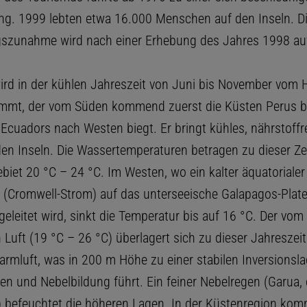
g. 1999 lebten etwa 16.000 Menschen auf den Inseln. Die
gszunahme wird nach einer Erhebung des Jahres 1998 au
rd in der kühlen Jahreszeit von Juni bis November vom 
mmt, der vom Süden kommend zuerst die Küsten Perus b
 Ecuadors nach Westen biegt. Er bringt kühles, nährstoffr
en Inseln. Die Wassertemperaturen betragen zu dieser Ze
biet 20 °C – 24 °C. Im Westen, wo ein kalter äquatorialer
 (Cromwell-Strom) auf das unterseeische Galapagos-Platea
eleitet wird, sinkt die Temperatur bis auf 16 °C. Der vom
Luft (19 °C – 26 °C) überlagert sich zu dieser Jahreszeit
armluft, was in 200 m Höhe zu einer stabilen Inversionsla
en und Nebelbildung führt. Ein feiner Nebelregen (Garua,
t) befeuchtet die höheren Lagen. In der Küstenregion kom