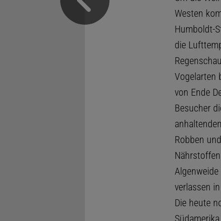
Westen kom
Humboldt-St
die Lufttem
Regenschaue
Vogelarten 
von Ende De
Besucher di
anhaltenden
Robben und 
Nährstoffen
Algenweide 
verlassen i
Die heute n
Südamerika 