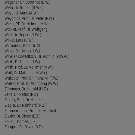
Wegener, Dr. Dorothee (D.W.)
Weth, Dr. Robert (R.We.)
Weyand, Anne (A.W.)
Weygoldt, Prof. Dr. Peter (P.W.)
Wicht, PD Dr. Helmut (H.Wi.)
Wickler, Prof. Dr. Wolfgang
Wild, Dr. Rupert (R.Wi.)
Wilker, Lars (L.W.)
Wilmanns, Prof. Dr. Otti
Wilps, Dr. Hans (H.W.)
Winkler-Oswatitsch, Dr. Ruthild (R.W.-O.)
Wirth, Dr. Ulrich (U.W.)
Wirth, Prof. Dr. Volkmar (V.W.)
Wolf, Dr. Matthias (M.Wo.)
Wuketits, Prof. Dr. Franz M. (F.W.)
Wülker, Prof. Dr. Wolfgang (W.W.)
Zähringer, Dr. Harald (H.Z.)
Zeltz, Dr. Patric (P.Z.)
Ziegler, Prof. Dr. Hubert
Ziegler, Dr. Reinhard (R.Z.)
Zimmermann, Prof. Dr. Manfred
Zissler, Dr. Dieter (D.Z.)
Zöller, Thomas (T.Z.)
Zompro, Dr. Oliver (O.Z.)