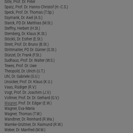
Sitte, Prof. Dr. Peter
Spatz, Prof. Dr. Hanns-Christof (H.-C.S.)
Speck, Prof. Dr. Thomas (T.Sp.)
Ssymank, Dr. Axel (A.S.)
Starck, PD Dr. Matthias (M.St.)
Steffny, Herbert (H.St.)
Sternberg, Dr. Klaus (K.St.)
Stöckli, Dr. Esther (E.St.)
Streit, Prof. Dr. Bruno (B.St.)
Strittmatter, PD Dr. Günter (G.St.)
Stürzel, Dr. Frank (F.St.)
Sudhaus, Prof. Dr. Walter (W.S.)
Tewes, Prof. Dr. Uwe
Theopold, Dr. Ulrich (U.T.)
Uhl, Dr. Gabriele (G.U.)
Unsicker, Prof. Dr. Klaus (K.U.)
Vaas, Rüdiger (R.V.)
Vogt, Prof. Dr. Joachim (J.V.)
Vollmer, Prof. Dr. Dr. Gerhard (G.V.)
Wagner
, Prof. Dr. Edgar (E.W.)
Wagner, Eva-Maria
Wagner, Thomas (T.W.)
Wandtner, Dr. Reinhard (R.Wa.)
Warnke-Grüttner, Dr. Raimund (R.W.)
Weber, Dr. Manfred (M.W.)