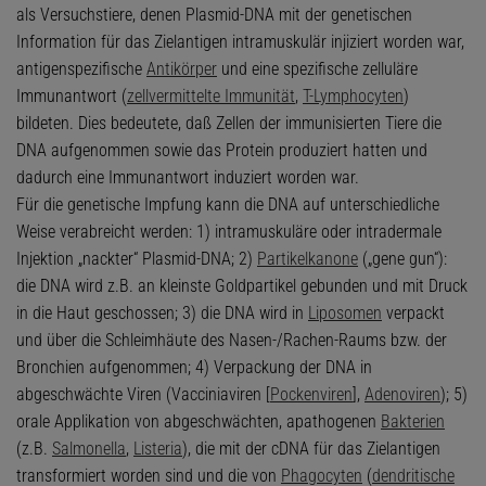
als Versuchstiere, denen Plasmid-DNA mit der genetischen
Information für das Zielantigen intramuskulär injiziert worden war,
antigenspezifische
Antikörper
und eine spezifische zelluläre
Immunantwort (
zellvermittelte Immunität
,
T-Lymphocyten
)
bildeten. Dies bedeutete, daß Zellen der immunisierten Tiere die
DNA aufgenommen sowie das Protein produziert hatten und
dadurch eine Immunantwort induziert worden war.
Für die genetische Impfung kann die DNA auf unterschiedliche
Weise verabreicht werden: 1) intramuskuläre oder intradermale
Injektion „nackter“ Plasmid-DNA; 2)
Partikelkanone
(„gene gun“):
die DNA wird z.B. an kleinste Goldpartikel gebunden und mit Druck
in die Haut geschossen; 3) die DNA wird in
Liposomen
verpackt
und über die Schleimhäute des Nasen-/Rachen-Raums bzw. der
Bronchien aufgenommen; 4) Verpackung der DNA in
abgeschwächte Viren (Vacciniaviren [
Pockenviren
],
Adenoviren
); 5)
orale Applikation von abgeschwächten, apathogenen
Bakterien
(z.B.
Salmonella
,
Listeria
), die mit der cDNA für das Zielantigen
transformiert worden sind und die von
Phagocyten
(
dendritische