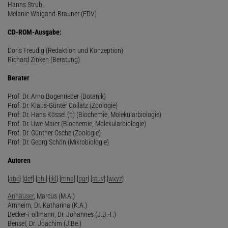
Hanns Strub
Melanie Waigand-Brauner (EDV)
CD-ROM-Ausgabe:
Doris Freudig (Redaktion und Konzeption)
Richard Zinken (Beratung)
Berater
Prof. Dr. Arno Bogenrieder (Botanik)
Prof. Dr. Klaus-Günter Collatz (Zoologie)
Prof. Dr. Hans Kössel (†) (Biochemie, Molekularbiologie)
Prof. Dr. Uwe Maier (Biochemie, Molekularbiologie)
Prof. Dr. Günther Osche (Zoologie)
Prof. Dr. Georg Schön (Mikrobiologie)
Autoren
[
abc
] [
def
] [
ghi
] [
jkl
] [
mno
] [
pqr
] [
stuv
] [
wxyz
]
Anhäuser
, Marcus (M.A.)
Arnheim, Dr. Katharina (K.A.)
Becker-Follmann, Dr. Johannes (J.B.-F.)
Bensel, Dr. Joachim (J.Be.)