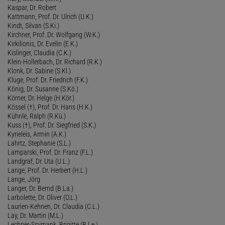
Kaspar, Dr. Robert
Kattmann, Prof. Dr. Ulrich (U.K.)
Kindt, Silvan (S.Ki.)
Kirchner, Prof. Dr. Wolfgang (W.K.)
Kirkilionis, Dr. Evelin (E.K.)
Kislinger, Claudia (C.K.)
Klein-Hollerbach, Dr. Richard (R.K.)
Klonk, Dr. Sabine (S.Kl.)
Kluge, Prof. Dr. Friedrich (F.K.)
König, Dr. Susanne (S.Kö.)
Körner, Dr. Helge (H.Kör.)
Kössel (†), Prof. Dr. Hans (H.K.)
Kühnle, Ralph (R.Kü.)
Kuss (†), Prof. Dr. Siegfried (S.K.)
Kyrieleis, Armin (A.K.)
Lahrtz, Stephanie (S.L.)
Lamparski, Prof. Dr. Franz (F.L.)
Landgraf, Dr. Uta (U.L.)
Lange, Prof. Dr. Herbert (H.L.)
Lange, Jörg
Langer, Dr. Bernd (B.La.)
Larbolette, Dr. Oliver (O.L.)
Laurien-Kehnen, Dr. Claudia (C.L.)
Lay, Dr. Martin (M.L.)
Lechner-Ssymank, Brigitte (B.Le.)