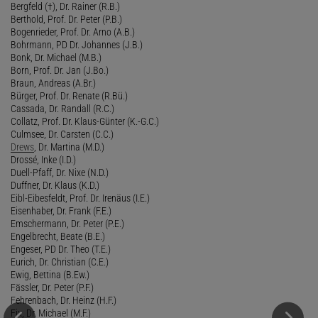
Bergfeld (†), Dr. Rainer (R.B.)
Berthold, Prof. Dr. Peter (P.B.)
Bogenrieder, Prof. Dr. Arno (A.B.)
Bohrmann, PD Dr. Johannes (J.B.)
Bonk, Dr. Michael (M.B.)
Born, Prof. Dr. Jan (J.Bo.)
Braun, Andreas (A.Br.)
Bürger, Prof. Dr. Renate (R.Bü.)
Cassada, Dr. Randall (R.C.)
Collatz, Prof. Dr. Klaus-Günter (K.-G.C.)
Culmsee, Dr. Carsten (C.C.)
Drews
, Dr. Martina (M.D.)
Drossé, Inke (I.D.)
Duell-Pfaff, Dr. Nixe (N.D.)
Duffner, Dr. Klaus (K.D.)
Eibl-Eibesfeldt, Prof. Dr. Irenäus (I.E.)
Eisenhaber, Dr. Frank (F.E.)
Emschermann, Dr. Peter (P.E.)
Engelbrecht, Beate (B.E.)
Engeser, PD Dr. Theo (T.E.)
Eurich, Dr. Christian (C.E.)
Ewig, Bettina (B.Ew.)
Fässler, Dr. Peter (P.F.)
Fehrenbach, Dr. Heinz (H.F.)
Fix, Dr. Michael (M.F.)