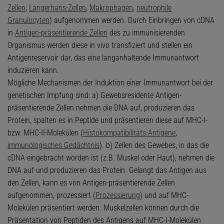
Zellen
,
Langerhans-Zellen
,
Makrophagen
,
neutrophile
Granulocyten
) aufgenommen werden. Durch Einbringen von cDNA
in
Antigen-präsentierende Zellen
des zu immunisierenden
Organismus werden diese in vivo transfiziert und stellen ein
Antigenreservoir dar, das eine langanhaltende Immunantwort
induzieren kann.
Mögliche Mechanismen der Induktion einer Immunantwort bei der
genetischen Impfung sind: a) Gewebsresidente Antigen-
präsentierende Zellen nehmen die DNA auf, produzieren das
Protein, spalten es in Peptide und präsentieren diese auf MHC-I-
bzw. MHC-II-Molekülen (
Histokompatibilitäts-Antigene
,
immunologisches Gedächtnis
). b) Zellen des Gewebes, in das die
cDNA eingebracht worden ist (z.B. Muskel oder Haut), nehmen die
DNA auf und produzieren das Protein. Gelangt das Antigen aus
den Zellen, kann es von Antigen-präsentierende Zellen
aufgenommen, prozessiert (
Prozessierung
) und auf MHC-
Molekülen präsentiert werden. Muskelzellen können durch die
Präsentation von Peptiden des Antigens auf MHC-I-Molekülen