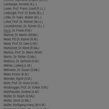
Leinberger, Annette (A.L.)
Leven, Prof. Franz-Josef (F.J.L.)
Liedvogel, Prof. Dr. Bodo (B.L.)
Littke, Dr. habil. Walter (W.L.)
Loher, Prof. Dr. Werner (W.Lo.)
Lützenkirchen, Dr. Günter (G.L.)
Mack
, Dr. Frank (F.M.)
Mahner, Dr. Martin (M.Ma.)
Maier, PD Dr. Rainer (R.M.)
Maier, Prof. Dr. Uwe (U.M.)
Marksitzer, Dr. René (R.Ma.)
Markus, Prof. Dr. Mario (M.M.)
Martin, Dr. Stefan (S.Ma.)
Medicus, Dr. Gerhard (G.M.)
Mehler, Ludwig (L.M.)
Mehraein, Dr. Susan (S.Me.)
Meier, Kirstin (K.M.)
Meineke, Sigrid (S.M.)
Mohr, Prof. Dr. Hans (H.M.)
Mosbrugger, Prof. Dr. Volker (V.M.)
Mühlhäusler, Andrea (A.M.)
Müller, Dr. Ralph (R.Mü.)
Müller, Ulrich (U.Mü.)
Müller, Wolfgang Harry (W.H.M.)