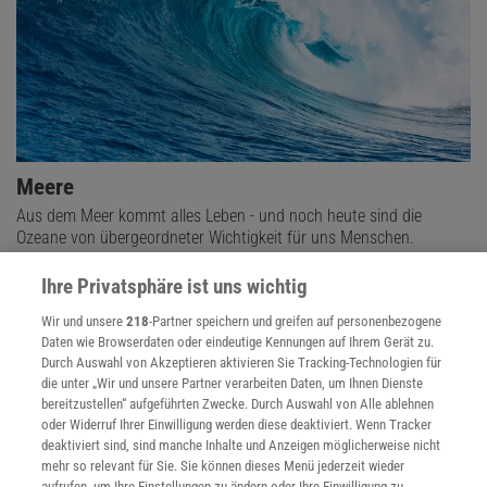
Meere
Aus dem Meer kommt alles Leben - und noch heute sind die
Ozeane von übergeordneter Wichtigkeit für uns Menschen.
Ihre Privatsphäre ist uns wichtig
Wir und unsere
218
-Partner speichern und greifen auf personenbezogene
Daten wie Browserdaten oder eindeutige Kennungen auf Ihrem Gerät zu.
Durch Auswahl von Akzeptieren aktivieren Sie Tracking-Technologien für
die unter „Wir und unsere Partner verarbeiten Daten, um Ihnen Dienste
bereitzustellen“ aufgeführten Zwecke. Durch Auswahl von Alle ablehnen
oder Widerruf Ihrer Einwilligung werden diese deaktiviert. Wenn Tracker
deaktiviert sind, sind manche Inhalte und Anzeigen möglicherweise nicht
mehr so relevant für Sie. Sie können dieses Menü jederzeit wieder
aufrufen, um Ihre Einstellungen zu ändern oder Ihre Einwilligung zu