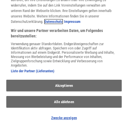
widerrufen, indem Sie auf den Link Voreinstellungen verwalten am
unteren Rand der Webseite klicken. Ihre Einstellungen gelten innerhalb
Artenvielfalt und Artensterben
unseres Website. Weitere Informationen finden Sie in unserer
Datenschutzerklärung.
Datenschutz
Impressum
Noch ist die Biodiversität nicht in ihrem gesamten Ausmaß
bekannt, und doch fegt wohl schon die sechste große
Wir und unsere Partner verarbeiten Daten, um Folgendes
Aussterbewelle in der Erdgeschichte durch ihre Reihen.
bereitzustellen:
Verwendung genauer Standortdaten. Endgeräteeigenschaften zur
Identifikation aktiv abfragen. Speichern von oder Zugriff auf
Informationen auf einem Endgerät. Personalisierte Werbung und Inhalte,
Messung von Werbeleistung und der Performance von Inhalten,
Zielgruppenforschung sowie Entwicklung und Verbesserung von
Angeboten.
Liste der Partner (Lieferanten)
Akzeptieren
Alle ablehnen
Hormone
Zwecke anzeigen
Ohne sie würde längst nicht alles rund laufen: Hormone dienen als