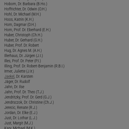
Hobom, Dr. Barbara (B.Ho.)
Hoffrichter, Dr. Odwin (O.H.)
Hohl, Dr. Michael (M.H.)
Hoos, Katrin (K.H.)
Horn, Dagmar (D.H.)
Horn, Prof. Dr. Eberhard (E.H.)
Huber, Christoph (Ch.H.)
Huber, Dr. Gerhard (G.H.)
Huber, Prof. Dr. Robert
Hug, Dr. Agnes M. (A.H.)
Illerhaus, Dr. Jürgen (J.I.)
Illes, Prof. Dr. Peter (P.I.)
Illing, Prof. Dr. Robert-Benjamin (R.B.I.)
Irmer, Juliette (J.Ir.)
Jaekel
, Dr. Karsten
Jäger, Dr. Rudolf
Jahn, Dr. Ilse
Jahn, Prof. Dr. Theo (T.J.)
Jendritzky, Prof. Dr. Gerd (G.J.)
Jendrsczok, Dr. Christine (Ch.J.)
Jerecic, Renate (R.J.)
Jordan, Dr. Elke (E.J.)
Just, Dr. Lothar (L.J.)
Just, Margit (M.J.)
Kary, Michael (M.K.)