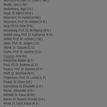
Murmann-Kristen, Dr. Luise (L.Mu.)
Mutke, Jens (J.M.)
Narberhaus, Ingo (I.N.)
Neub, Dr. Martin (M.N.)
Neumann, Dr. Harald (H.Ne.)
Neumann, Prof. Dr. Herbert (H.N.)
Nick, PD Dr. Peter (P.N.)
Nörenberg, Prof. Dr. Wolfgang (W.N.)
Nübler-Jung, Prof. Dr. Katharina (K.N.)
Oehler, Prof. Dr. Jochen (J.Oe.)
Oelze, Prof. Dr. Jürgen (J.O.)
Olenik, Dr. Claudia (C.O.)
Osche, Prof. Dr. Günther (G.O.)
Panesar
, Arne Raj
Panholzer, Bärbel (B.P.)
Paul, PD Dr. Andreas (A.P.)
Paulus, Prof. Dr. Hannes (H.P.)
Pfaff, Dr. Winfried (W.P.)
Pickenhain, Prof. Dr. Lothar (L.P.)
Probst, Dr. Oliver (O.P.)
Ramstetter, Dr. Elisabeth (E.R.)
Ravati, Alexander (A.R.)
Rehfeld, Dr. Klaus (K.Re.)
Reiner, Dr. Susann Annette (S.R.)
Riede, Dr. habil. Klaus (K.R.)