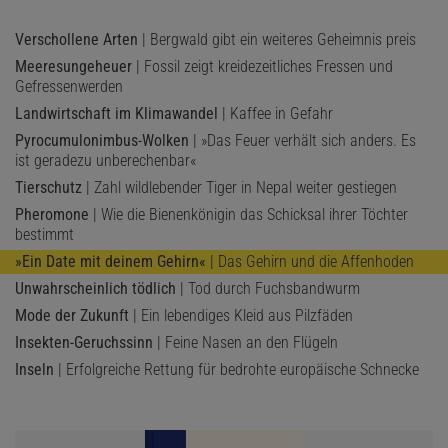
Verschollene Arten
| Bergwald gibt ein weiteres Geheimnis preis
Meeresungeheuer
| Fossil zeigt kreidezeitliches Fressen und
Gefressenwerden
Landwirtschaft im Klimawandel
| Kaffee in Gefahr
Pyrocumulonimbus-Wolken
| »Das Feuer verhält sich anders. Es
ist geradezu unberechenbar«
Tierschutz
| Zahl wildlebender Tiger in Nepal weiter gestiegen
Pheromone
| Wie die Bienenkönigin das Schicksal ihrer Töchter
bestimmt
»Ein Date mit deinem Gehirn«
| Das Gehirn und die Affenhoden
Unwahrscheinlich tödlich
| Tod durch Fuchsbandwurm
Mode der Zukunft
| Ein lebendiges Kleid aus Pilzfäden
Insekten-Geruchssinn
| Feine Nasen an den Flügeln
Inseln
| Erfolgreiche Rettung für bedrohte europäische Schnecke