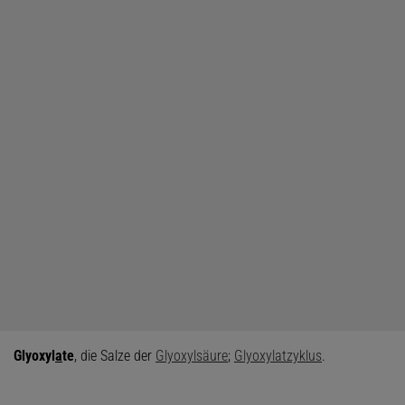
Glyoxyl
a
te
, die Salze der
Glyoxylsäure
;
Glyoxylatzyklus
.