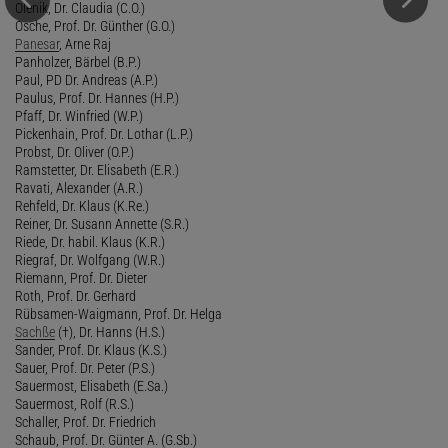
Olenik, Dr. Claudia (C.O.)
Osche, Prof. Dr. Günther (G.O.)
Panesar
, Arne Raj
Panholzer, Bärbel (B.P.)
Paul, PD Dr. Andreas (A.P.)
Paulus, Prof. Dr. Hannes (H.P.)
Pfaff, Dr. Winfried (W.P.)
Pickenhain, Prof. Dr. Lothar (L.P.)
Probst, Dr. Oliver (O.P.)
Ramstetter, Dr. Elisabeth (E.R.)
Ravati, Alexander (A.R.)
Rehfeld, Dr. Klaus (K.Re.)
Reiner, Dr. Susann Annette (S.R.)
Riede, Dr. habil. Klaus (K.R.)
Riegraf, Dr. Wolfgang (W.R.)
Riemann, Prof. Dr. Dieter
Roth, Prof. Dr. Gerhard
Rübsamen-Waigmann, Prof. Dr. Helga
Sachße
(†), Dr. Hanns (H.S.)
Sander, Prof. Dr. Klaus (K.S.)
Sauer, Prof. Dr. Peter (P.S.)
Sauermost, Elisabeth (E.Sa.)
Sauermost, Rolf (R.S.)
Schaller, Prof. Dr. Friedrich
Schaub, Prof. Dr. Günter A. (G.Sb.)