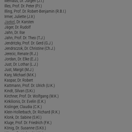
Illerhaus, Dr. Jürgen (J.I.)
Illes, Prof. Dr. Peter (P.I.)
Illing, Prof. Dr. Robert-Benjamin (R.B.I.)
Irmer, Juliette (J.Ir.)
Jaekel
, Dr. Karsten
Jäger, Dr. Rudolf
Jahn, Dr. Ilse
Jahn, Prof. Dr. Theo (T.J.)
Jendritzky, Prof. Dr. Gerd (G.J.)
Jendrsczok, Dr. Christine (Ch.J.)
Jerecic, Renate (R.J.)
Jordan, Dr. Elke (E.J.)
Just, Dr. Lothar (L.J.)
Just, Margit (M.J.)
Kary, Michael (M.K.)
Kaspar, Dr. Robert
Kattmann, Prof. Dr. Ulrich (U.K.)
Kindt, Silvan (S.Ki.)
Kirchner, Prof. Dr. Wolfgang (W.K.)
Kirkilionis, Dr. Evelin (E.K.)
Kislinger, Claudia (C.K.)
Klein-Hollerbach, Dr. Richard (R.K.)
Klonk, Dr. Sabine (S.Kl.)
Kluge, Prof. Dr. Friedrich (F.K.)
König, Dr. Susanne (S.Kö.)