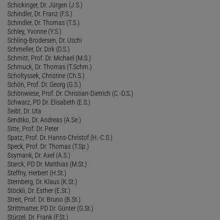
Schickinger, Dr. Jürgen (J.S.)
Schindler, Dr. Franz (F.S.)
Schindler, Dr. Thomas (T.S.)
Schley, Yvonne (Y.S.)
Schling-Brodersen, Dr. Uschi
Schmeller, Dr. Dirk (D.S.)
Schmitt, Prof. Dr. Michael (M.S.)
Schmuck, Dr. Thomas (T.Schm.)
Scholtyssek, Christine (Ch.S.)
Schön, Prof. Dr. Georg (G.S.)
Schönwiese, Prof. Dr. Christian-Dietrich (C.-D.S.)
Schwarz, PD Dr. Elisabeth (E.S.)
Seibt, Dr. Uta
Sendtko, Dr. Andreas (A.Se.)
Sitte, Prof. Dr. Peter
Spatz, Prof. Dr. Hanns-Christof (H.-C.S.)
Speck, Prof. Dr. Thomas (T.Sp.)
Ssymank, Dr. Axel (A.S.)
Starck, PD Dr. Matthias (M.St.)
Steffny, Herbert (H.St.)
Sternberg, Dr. Klaus (K.St.)
Stöckli, Dr. Esther (E.St.)
Streit, Prof. Dr. Bruno (B.St.)
Strittmatter, PD Dr. Günter (G.St.)
Stürzel, Dr. Frank (F.St.)