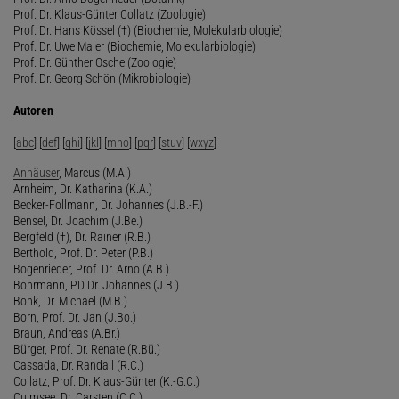
Prof. Dr. Klaus-Günter Collatz (Zoologie)
Prof. Dr. Hans Kössel (†) (Biochemie, Molekularbiologie)
Prof. Dr. Uwe Maier (Biochemie, Molekularbiologie)
Prof. Dr. Günther Osche (Zoologie)
Prof. Dr. Georg Schön (Mikrobiologie)
Autoren
[
abc
] [
def
] [
ghi
] [
jkl
] [
mno
] [
pqr
] [
stuv
] [
wxyz
]
Anhäuser
, Marcus (M.A.)
Arnheim, Dr. Katharina (K.A.)
Becker-Follmann, Dr. Johannes (J.B.-F.)
Bensel, Dr. Joachim (J.Be.)
Bergfeld (†), Dr. Rainer (R.B.)
Berthold, Prof. Dr. Peter (P.B.)
Bogenrieder, Prof. Dr. Arno (A.B.)
Bohrmann, PD Dr. Johannes (J.B.)
Bonk, Dr. Michael (M.B.)
Born, Prof. Dr. Jan (J.Bo.)
Braun, Andreas (A.Br.)
Bürger, Prof. Dr. Renate (R.Bü.)
Cassada, Dr. Randall (R.C.)
Collatz, Prof. Dr. Klaus-Günter (K.-G.C.)
Culmsee, Dr. Carsten (C.C.)