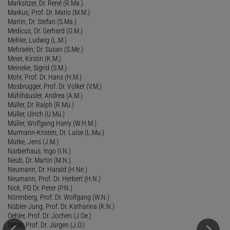
Marksitzer, Dr. René (R.Ma.)
Markus, Prof. Dr. Mario (M.M.)
Martin, Dr. Stefan (S.Ma.)
Medicus, Dr. Gerhard (G.M.)
Mehler, Ludwig (L.M.)
Mehraein, Dr. Susan (S.Me.)
Meier, Kirstin (K.M.)
Meineke, Sigrid (S.M.)
Mohr, Prof. Dr. Hans (H.M.)
Mosbrugger, Prof. Dr. Volker (V.M.)
Mühlhäusler, Andrea (A.M.)
Müller, Dr. Ralph (R.Mü.)
Müller, Ulrich (U.Mü.)
Müller, Wolfgang Harry (W.H.M.)
Murmann-Kristen, Dr. Luise (L.Mu.)
Mutke, Jens (J.M.)
Narberhaus, Ingo (I.N.)
Neub, Dr. Martin (M.N.)
Neumann, Dr. Harald (H.Ne.)
Neumann, Prof. Dr. Herbert (H.N.)
Nick, PD Dr. Peter (P.N.)
Nörenberg, Prof. Dr. Wolfgang (W.N.)
Nübler-Jung, Prof. Dr. Katharina (K.N.)
Oehler, Prof. Dr. Jochen (J.Oe.)
Oelze, Prof. Dr. Jürgen (J.O.)