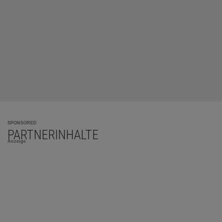
SPONSORED
PARTNERINHALTE
Anzeige