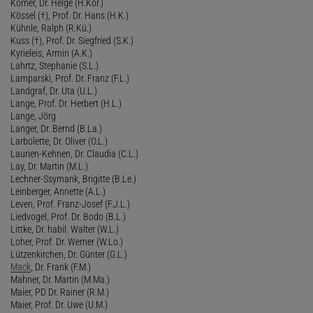
Körner, Dr. Helge (H.Kör.)
Kössel (†), Prof. Dr. Hans (H.K.)
Kühnle, Ralph (R.Kü.)
Kuss (†), Prof. Dr. Siegfried (S.K.)
Kyrieleis, Armin (A.K.)
Lahrtz, Stephanie (S.L.)
Lamparski, Prof. Dr. Franz (F.L.)
Landgraf, Dr. Uta (U.L.)
Lange, Prof. Dr. Herbert (H.L.)
Lange, Jörg
Langer, Dr. Bernd (B.La.)
Larbolette, Dr. Oliver (O.L.)
Laurien-Kehnen, Dr. Claudia (C.L.)
Lay, Dr. Martin (M.L.)
Lechner-Ssymank, Brigitte (B.Le.)
Leinberger, Annette (A.L.)
Leven, Prof. Franz-Josef (F.J.L.)
Liedvogel, Prof. Dr. Bodo (B.L.)
Littke, Dr. habil. Walter (W.L.)
Loher, Prof. Dr. Werner (W.Lo.)
Lützenkirchen, Dr. Günter (G.L.)
Mack
, Dr. Frank (F.M.)
Mahner, Dr. Martin (M.Ma.)
Maier, PD Dr. Rainer (R.M.)
Maier, Prof. Dr. Uwe (U.M.)