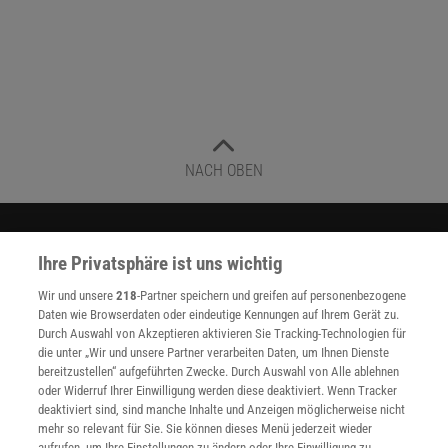
NACH OBEN
Für Sie im Spektrum-Shop und am Kiosk:
Ihre Privatsphäre ist uns wichtig
Wir und unsere
218
-Partner speichern und greifen auf personenbezogene
Daten wie Browserdaten oder eindeutige Kennungen auf Ihrem Gerät zu.
Durch Auswahl von Akzeptieren aktivieren Sie Tracking-Technologien für
die unter „Wir und unsere Partner verarbeiten Daten, um Ihnen Dienste
bereitzustellen“ aufgeführten Zwecke. Durch Auswahl von Alle ablehnen
oder Widerruf Ihrer Einwilligung werden diese deaktiviert. Wenn Tracker
WEITERE NEUERSCHEINUNGEN
SPEKTRUM SHOP
deaktiviert sind, sind manche Inhalte und Anzeigen möglicherweise nicht
mehr so relevant für Sie. Sie können dieses Menü jederzeit wieder
aufrufen, um Ihre Einstellungen zu ändern oder Ihre Einwilligung zu