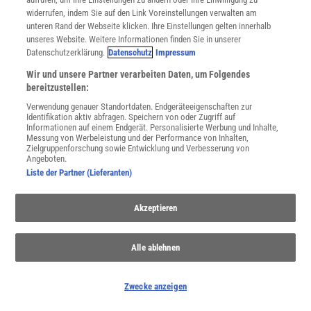
widerrufen, indem Sie auf den Link Voreinstellungen verwalten am
unteren Rand der Webseite klicken. Ihre Einstellungen gelten innerhalb
Spektrum
.de-Newsletter abonnieren
unseres Website. Weitere Informationen finden Sie in unserer
Datenschutzerklärung.
Datenschutz
Impressum
JETZT ANMELDEN!
Wir und unsere Partner verarbeiten Daten, um Folgendes
bereitzustellen:
Sie können unsere Newsletter jederzeit wieder abbestellen. Infos zu unserem Umgang
mit Ihren personenbezogenen Daten finden Sie in unserer
Datenschutzerklärung
.
Verwendung genauer Standortdaten. Endgeräteeigenschaften zur
Identifikation aktiv abfragen. Speichern von oder Zugriff auf
Informationen auf einem Endgerät. Personalisierte Werbung und Inhalte,
Messung von Werbeleistung und der Performance von Inhalten,
Zielgruppenforschung sowie Entwicklung und Verbesserung von
SERVICES
Angeboten.
Newsletter
Liste der Partner (Lieferanten)
Kontakt
Spektrum Shop
Akzeptieren
Im Handel kaufen
Presse
Verträge kündigen
Alle ablehnen
Widerruf
INFO
Zwecke anzeigen
Mediadaten