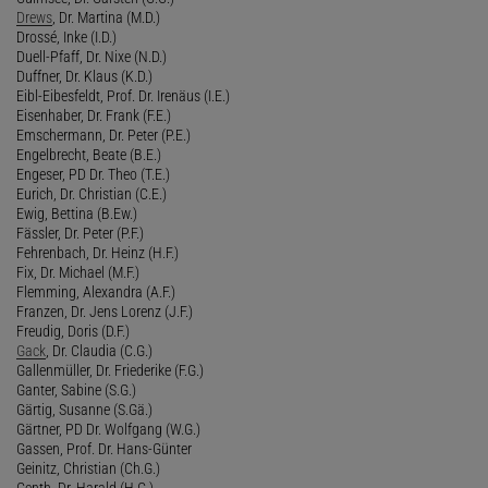
Drews
, Dr. Martina (M.D.)
Drossé, Inke (I.D.)
Duell-Pfaff, Dr. Nixe (N.D.)
Duffner, Dr. Klaus (K.D.)
Eibl-Eibesfeldt, Prof. Dr. Irenäus (I.E.)
Eisenhaber, Dr. Frank (F.E.)
Emschermann, Dr. Peter (P.E.)
Engelbrecht, Beate (B.E.)
Engeser, PD Dr. Theo (T.E.)
Eurich, Dr. Christian (C.E.)
Ewig, Bettina (B.Ew.)
Fässler, Dr. Peter (P.F.)
Fehrenbach, Dr. Heinz (H.F.)
Fix, Dr. Michael (M.F.)
Flemming, Alexandra (A.F.)
Franzen, Dr. Jens Lorenz (J.F.)
Freudig, Doris (D.F.)
Gack
, Dr. Claudia (C.G.)
Gallenmüller, Dr. Friederike (F.G.)
Ganter, Sabine (S.G.)
Gärtig, Susanne (S.Gä.)
Gärtner, PD Dr. Wolfgang (W.G.)
Gassen, Prof. Dr. Hans-Günter
Geinitz, Christian (Ch.G.)
Genth, Dr. Harald (H.G.)