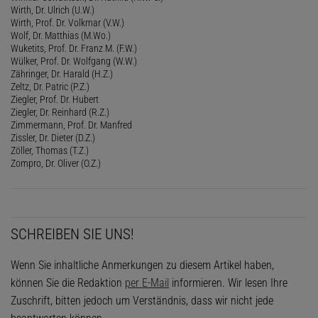
Wirth, Dr. Ulrich (U.W.)
Wirth, Prof. Dr. Volkmar (V.W.)
Wolf, Dr. Matthias (M.Wo.)
Wuketits, Prof. Dr. Franz M. (F.W.)
Wülker, Prof. Dr. Wolfgang (W.W.)
Zähringer, Dr. Harald (H.Z.)
Zeltz, Dr. Patric (P.Z.)
Ziegler, Prof. Dr. Hubert
Ziegler, Dr. Reinhard (R.Z.)
Zimmermann, Prof. Dr. Manfred
Zissler, Dr. Dieter (D.Z.)
Zöller, Thomas (T.Z.)
Zompro, Dr. Oliver (O.Z.)
SCHREIBEN SIE UNS!
Wenn Sie inhaltliche Anmerkungen zu diesem Artikel haben,
können Sie die Redaktion
per E-Mail
informieren. Wir lesen Ihre
Zuschrift, bitten jedoch um Verständnis, dass wir nicht jede