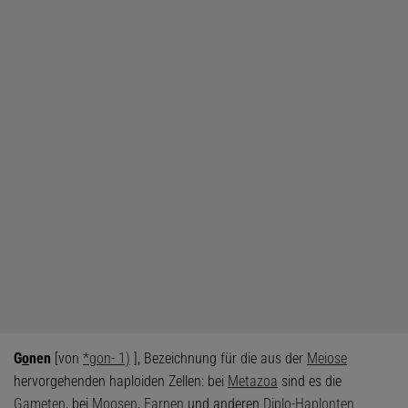
G
o
nen
[von
*gon- 1)
], Bezeichnung für die aus der
Meiose
hervorgehenden haploiden Zellen: bei
Metazoa
sind es die
Gameten
, bei
Moosen
,
Farnen
und anderen
Diplo-Haplonten