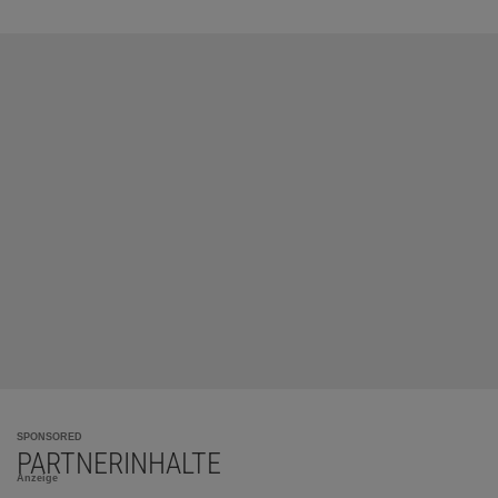
SPONSORED
PARTNERINHALTE
Anzeige