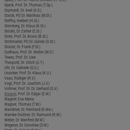
Speck, Prof. Dr. Thomas (T.Sp.)
Ssymank, Dr. Axel (A.S.)
Starck, PD Dr. Matthias (M.St.)
Steffny, Herbert (H.St.)
Sternberg, Dr. Klaus (K.St.)
Stöckli, Dr. Esther (E.St.)
Streit, Prof. Dr. Bruno (B.St.)
Strittmatter, PD Dr. Günter (G.St.)
Stürzel, Dr. Frank (F.St.)
Sudhaus, Prof. Dr. Walter (W.S.)
Tewes, Prof. Dr. Uwe
Theopold, Dr. Ulrich (U.T.)
Uhl, Dr. Gabriele (G.U.)
Unsicker, Prof. Dr. Klaus (K.U.)
Vaas, Rüdiger (R.V.)
Vogt, Prof. Dr. Joachim (J.V.)
Vollmer, Prof. Dr. Dr. Gerhard (G.V.)
Wagner
, Prof. Dr. Edgar (E.W.)
Wagner, Eva-Maria
Wagner, Thomas (T.W.)
Wandtner, Dr. Reinhard (R.Wa.)
Warnke-Grüttner, Dr. Raimund (R.W.)
Weber, Dr. Manfred (M.W.)
Wegener, Dr. Dorothee (D.W.)