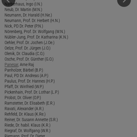
Narberhaus, Ingo (I.N.)
Neub, Dr. Martin (M.N.)
Neumann, Dr. Harald (H.Ne.)
Neumann, Prof. Dr. Herbert (H.N.)
Nick, PD Dr. Peter (P.N.)
Nörenberg, Prof. Dr. Wolfgang (W.N.)
Nübler-Jung, Prof. Dr. Katharina (K.N.)
Oehler, Prof. Dr. Jochen (J.Oe.)
Oelze, Prof. Dr. Jürgen (J.O.)
Olenik, Dr. Claudia (C.O.)
Osche, Prof. Dr. Günther (G.O.)
Panesar
, Arne Raj
Panholzer, Bärbel (B.P.)
Paul, PD Dr. Andreas (A.P.)
Paulus, Prof. Dr. Hannes (H.P.)
Pfaff, Dr. Winfried (W.P.)
Pickenhain, Prof. Dr. Lothar (L.P.)
Probst, Dr. Oliver (O.P.)
Ramstetter, Dr. Elisabeth (E.R.)
Ravati, Alexander (A.R.)
Rehfeld, Dr. Klaus (K.Re.)
Reiner, Dr. Susann Annette (S.R.)
Riede, Dr. habil. Klaus (K.R.)
Riegraf, Dr. Wolfgang (W.R.)
Riemann, Prof. Dr. Dieter