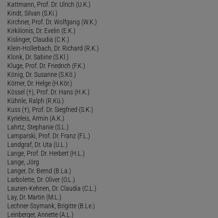
Kattmann, Prof. Dr. Ulrich (U.K.)
Kindt, Silvan (S.Ki.)
Kirchner, Prof. Dr. Wolfgang (W.K.)
Kirkilionis, Dr. Evelin (E.K.)
Kislinger, Claudia (C.K.)
Klein-Hollerbach, Dr. Richard (R.K.)
Klonk, Dr. Sabine (S.Kl.)
Kluge, Prof. Dr. Friedrich (F.K.)
König, Dr. Susanne (S.Kö.)
Körner, Dr. Helge (H.Kör.)
Kössel (†), Prof. Dr. Hans (H.K.)
Kühnle, Ralph (R.Kü.)
Kuss (†), Prof. Dr. Siegfried (S.K.)
Kyrieleis, Armin (A.K.)
Lahrtz, Stephanie (S.L.)
Lamparski, Prof. Dr. Franz (F.L.)
Landgraf, Dr. Uta (U.L.)
Lange, Prof. Dr. Herbert (H.L.)
Lange, Jörg
Langer, Dr. Bernd (B.La.)
Larbolette, Dr. Oliver (O.L.)
Laurien-Kehnen, Dr. Claudia (C.L.)
Lay, Dr. Martin (M.L.)
Lechner-Ssymank, Brigitte (B.Le.)
Leinberger, Annette (A.L.)