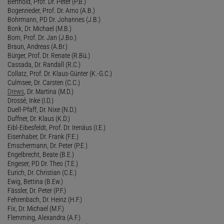
Berthold, Prof. Dr. Peter (P.B.)
Bogenrieder, Prof. Dr. Arno (A.B.)
Bohrmann, PD Dr. Johannes (J.B.)
Bonk, Dr. Michael (M.B.)
Born, Prof. Dr. Jan (J.Bo.)
Braun, Andreas (A.Br.)
Bürger, Prof. Dr. Renate (R.Bü.)
Cassada, Dr. Randall (R.C.)
Collatz, Prof. Dr. Klaus-Günter (K.-G.C.)
Culmsee, Dr. Carsten (C.C.)
Drews
, Dr. Martina (M.D.)
Drossé, Inke (I.D.)
Duell-Pfaff, Dr. Nixe (N.D.)
Duffner, Dr. Klaus (K.D.)
Eibl-Eibesfeldt, Prof. Dr. Irenäus (I.E.)
Eisenhaber, Dr. Frank (F.E.)
Emschermann, Dr. Peter (P.E.)
Engelbrecht, Beate (B.E.)
Engeser, PD Dr. Theo (T.E.)
Eurich, Dr. Christian (C.E.)
Ewig, Bettina (B.Ew.)
Fässler, Dr. Peter (P.F.)
Fehrenbach, Dr. Heinz (H.F.)
Fix, Dr. Michael (M.F.)
Flemming, Alexandra (A.F.)