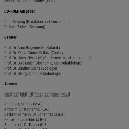
Melanie Waigand-Brauner (EDV)
CD-ROM-Ausgabe:
Doris Freudig (Redaktion und Konzeption)
Richard Zinken (Beratung)
Berater
Prof. Dr. Arno Bogenrieder (Botanik)
Prof. Dr. Klaus-Günter Collatz (Zoologie)
Prof. Dr. Hans Kössel (†) (Biochemie, Molekularbiologie)
Prof. Dr. Uwe Maier (Biochemie, Molekularbiologie)
Prof. Dr. Günther Osche (Zoologie)
Prof. Dr. Georg Schön (Mikrobiologie)
Autoren
[
abc
] [
def
] [
ghi
] [
jkl
] [
mno
] [
pqr
] [
stuv
] [
wxyz
]
Anhäuser
, Marcus (M.A.)
Arnheim, Dr. Katharina (K.A.)
Becker-Follmann, Dr. Johannes (J.B.-F.)
Bensel, Dr. Joachim (J.Be.)
Bergfeld (†), Dr. Rainer (R.B.)