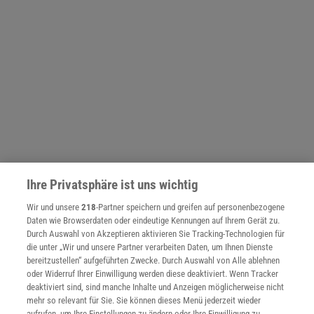
Ihre Privatsphäre ist uns wichtig
Wir und unsere
218
-Partner speichern und greifen auf personenbezogene
NACH OBEN
Daten wie Browserdaten oder eindeutige Kennungen auf Ihrem Gerät zu.
Durch Auswahl von Akzeptieren aktivieren Sie Tracking-Technologien für
die unter „Wir und unsere Partner verarbeiten Daten, um Ihnen Dienste
bereitzustellen“ aufgeführten Zwecke. Durch Auswahl von Alle ablehnen
Für Sie im Spektrum-Shop und am Kiosk:
oder Widerruf Ihrer Einwilligung werden diese deaktiviert. Wenn Tracker
deaktiviert sind, sind manche Inhalte und Anzeigen möglicherweise nicht
mehr so relevant für Sie. Sie können dieses Menü jederzeit wieder
aufrufen, um Ihre Einstellungen zu ändern oder Ihre Einwilligung zu