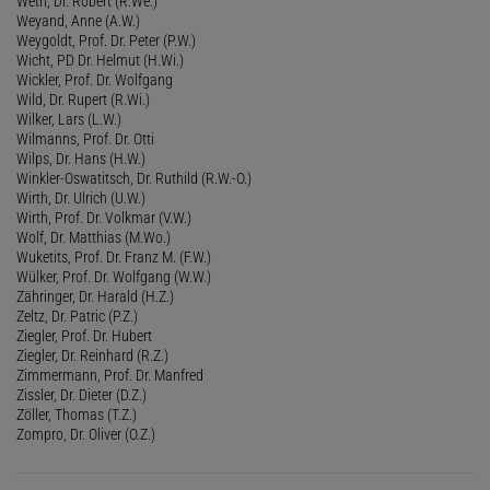
Weth, Dr. Robert (R.We.)
Weyand, Anne (A.W.)
Weygoldt, Prof. Dr. Peter (P.W.)
Wicht, PD Dr. Helmut (H.Wi.)
Wickler, Prof. Dr. Wolfgang
Wild, Dr. Rupert (R.Wi.)
Wilker, Lars (L.W.)
Wilmanns, Prof. Dr. Otti
Wilps, Dr. Hans (H.W.)
Winkler-Oswatitsch, Dr. Ruthild (R.W.-O.)
Wirth, Dr. Ulrich (U.W.)
Wirth, Prof. Dr. Volkmar (V.W.)
Wolf, Dr. Matthias (M.Wo.)
Wuketits, Prof. Dr. Franz M. (F.W.)
Wülker, Prof. Dr. Wolfgang (W.W.)
Zähringer, Dr. Harald (H.Z.)
Zeltz, Dr. Patric (P.Z.)
Ziegler, Prof. Dr. Hubert
Ziegler, Dr. Reinhard (R.Z.)
Zimmermann, Prof. Dr. Manfred
Zissler, Dr. Dieter (D.Z.)
Zöller, Thomas (T.Z.)
Zompro, Dr. Oliver (O.Z.)