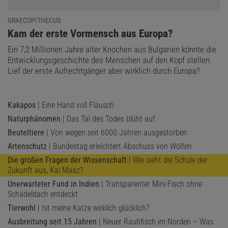
GRAECOPITHECUS
:
Kam der erste Vormensch aus Europa?
Ein 7,2 Millionen Jahre alter Knochen aus Bulgarien könnte die
Entwicklungsgeschichte des Menschen auf den Kopf stellen.
Lief der erste Aufrechtgänger aber wirklich durch Europa?
Kakapos
| Eine Hand voll Flausch
Naturphänomen
| Das Tal des Todes blüht auf
Beuteltiere
| Von wegen seit 6000 Jahren ausgestorben
Artenschutz
| Bundestag erleichtert Abschuss von Wölfen
Die großen Fragen der Wissenschaft
| Wie sieht die Schule der
Zukunft aus, Kai Maaz?
Unerwarteter Fund in Indien
| Transparenter Mini-Fisch ohne
Schädeldach entdeckt
Tierwohl
| Ist meine Katze wirklich glücklich?
Ausbreitung seit 15 Jahren
| Neuer Raubfisch im Norden – Was