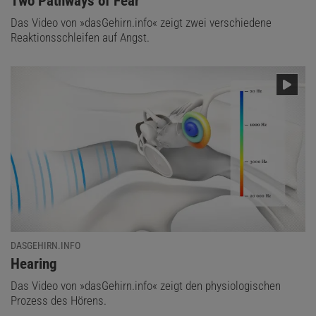
:
Two Pathways of Fear
Das Video von »dasGehirn.info« zeigt zwei verschiedene
Reaktionsschleifen auf Angst.
DASGEHIRN.INFO
:
Hearing
Das Video von »dasGehirn.info« zeigt den physiologischen
Prozess des Hörens.