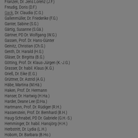
Franzen, Dr. Jens Lorenz (J.F.)
Freudig, Doris (D.F.)
Gack
, Dr. Claudia (C.G.)
Gallenmüller, Dr. Friederike (F.G.)
Ganter, Sabine (S.G.)
Gärtig, Susanne (S.Gä.)
Gärtner, PD Dr. Wolfgang (W.G.)
Gassen, Prof. Dr. Hans-Günter
Geinitz, Christian (Ch.G.)
Genth, Dr. Harald (H.G.)
Gläser, Dr. Birgitta (B.G.)
Götting, Prof. Dr. Klaus-Jürgen (K.-J.G.)
Grasser, Dr. habil. Klaus (K.G.)
Grieß, Dr. Eike (E.G.)
Grüttner, Dr. Astrid (A.G.)
Häbe, Martina (M.Hä.)
Haken, Prof. Dr. Hermann
Hanser, Dr. Hartwig (H.Ha.)
Harder, Deane Lee (D.Ha.)
Hartmann, Prof. Dr. Rüdiger (R.H.)
Hassenstein, Prof. Dr. Bernhard (B.H.)
Haug-Schnabel, PD Dr. Gabriele (G.H.-S.)
Hemminger, Dr. habil. Hansjörg (H.H.)
Herbstritt, Dr. Lydia (L.H.)
Hobom, Dr. Barbara (B.Ho.)