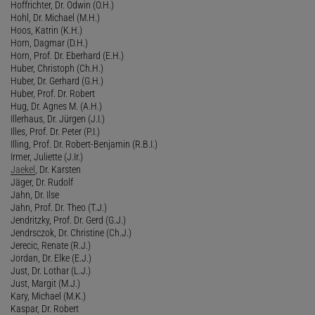
Hoffrichter, Dr. Odwin (O.H.)
Hohl, Dr. Michael (M.H.)
Hoos, Katrin (K.H.)
Horn, Dagmar (D.H.)
Horn, Prof. Dr. Eberhard (E.H.)
Huber, Christoph (Ch.H.)
Huber, Dr. Gerhard (G.H.)
Huber, Prof. Dr. Robert
Hug, Dr. Agnes M. (A.H.)
Illerhaus, Dr. Jürgen (J.I.)
Illes, Prof. Dr. Peter (P.I.)
Illing, Prof. Dr. Robert-Benjamin (R.B.I.)
Irmer, Juliette (J.Ir.)
Jaekel
, Dr. Karsten
Jäger, Dr. Rudolf
Jahn, Dr. Ilse
Jahn, Prof. Dr. Theo (T.J.)
Jendritzky, Prof. Dr. Gerd (G.J.)
Jendrsczok, Dr. Christine (Ch.J.)
Jerecic, Renate (R.J.)
Jordan, Dr. Elke (E.J.)
Just, Dr. Lothar (L.J.)
Just, Margit (M.J.)
Kary, Michael (M.K.)
Kaspar, Dr. Robert