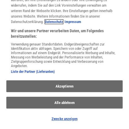
widerrufen, indem Sie auf den Link Voreinstellungen verwalten am
unteren Rand der Webseite klicken. Ihre Einstellungen gelten innerhalb
unseres Website. Weitere Informationen finden Sie in unserer
Datenschutzerklärung.
Datenschutz
Impressum
WEITERE NEUERSCHEINUNGEN
SPEKTRUM SHOP
Wir und unsere Partner verarbeiten Daten, um Folgendes
bereitzustellen:
Verwendung genauer Standortdaten. Endgeräteeigenschaften zur
Identifikation aktiv abfragen. Speichern von oder Zugriff auf
Informationen auf einem Endgerät. Personalisierte Werbung und Inhalte,
Spektrum
.de-Newsletter abonnieren
Messung von Werbeleistung und der Performance von Inhalten,
Zielgruppenforschung sowie Entwicklung und Verbesserung von
Angeboten.
JETZT ANMELDEN!
Liste der Partner (Lieferanten)
Sie können unsere Newsletter jederzeit wieder abbestellen. Infos zu unserem Umgang
mit Ihren personenbezogenen Daten finden Sie in unserer
Datenschutzerklärung
.
Akzeptieren
Alle ablehnen
SERVICES
Newsletter
Kontakt
Zwecke anzeigen
Spektrum Shop