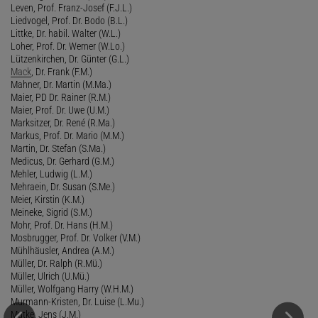
Leven, Prof. Franz-Josef (F.J.L.)
Liedvogel, Prof. Dr. Bodo (B.L.)
Littke, Dr. habil. Walter (W.L.)
Loher, Prof. Dr. Werner (W.Lo.)
Lützenkirchen, Dr. Günter (G.L.)
Mack
, Dr. Frank (F.M.)
Mahner, Dr. Martin (M.Ma.)
Maier, PD Dr. Rainer (R.M.)
Maier, Prof. Dr. Uwe (U.M.)
Marksitzer, Dr. René (R.Ma.)
Markus, Prof. Dr. Mario (M.M.)
Martin, Dr. Stefan (S.Ma.)
Medicus, Dr. Gerhard (G.M.)
Mehler, Ludwig (L.M.)
Mehraein, Dr. Susan (S.Me.)
Meier, Kirstin (K.M.)
Meineke, Sigrid (S.M.)
Mohr, Prof. Dr. Hans (H.M.)
Mosbrugger, Prof. Dr. Volker (V.M.)
Mühlhäusler, Andrea (A.M.)
Müller, Dr. Ralph (R.Mü.)
Müller, Ulrich (U.Mü.)
Müller, Wolfgang Harry (W.H.M.)
Murmann-Kristen, Dr. Luise (L.Mu.)
Mutke, Jens (J.M.)