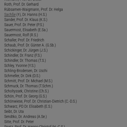
Roth, Prof. Dr. Gerhard
Rübsamen-Waigmann, Prof. Dr. Helga
Sachße
(†), Dr. Hanns (H.S.)
Sander, Prof. Dr. Klaus (K.S.)
Sauer, Prof. Dr. Peter (P.S.)
Sauermost, Elisabeth (E.Sa.)
Sauermost, Rolf (R.S.)
Schaller, Prof. Dr. Friedrich
Schaub, Prof. Dr. Günter A. (G.Sb.)
Schickinger, Dr. Jürgen (J.S.)
Schindler, Dr. Franz (F.S.)
Schindler, Dr. Thomas (T.S.)
Schley, Yvonne (Y.S.)
Schling-Brodersen, Dr. Uschi
Schmeller, Dr. Dirk (D.S.)
Schmitt, Prof. Dr. Michael (M.S.)
Schmuck, Dr. Thomas (T.Schm.)
Scholtyssek, Christine (Ch.S.)
Schön, Prof. Dr. Georg (G.S.)
Schönwiese, Prof. Dr. Christian-Dietrich (C.-D.S.)
Schwarz, PD Dr. Elisabeth (E.S.)
Seibt, Dr. Uta
Sendtko, Dr. Andreas (A.Se.)
Sitte, Prof. Dr. Peter
Spatz, Prof. Dr. Hanns-Christof (H.-C.S.)