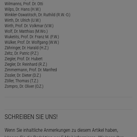
Wilmanns, Prof. Dr. Otti
Wilps, Dr. Hans (H.W.)
Winkler-Oswatitsch, Dr. Ruthild (R.W.-O.)
Wirth, Dr. Ulrich (U.W.)
Wirth, Prof. Dr. Volkmar (V.W.)
Wolf, Dr. Matthias (M.Wo.)
Wuketits, Prof. Dr. Franz M. (F.W.)
Wülker, Prof. Dr. Wolfgang (W.W.)
Zähringer, Dr. Harald (H.Z.)
Zeltz, Dr. Patric (P.Z.)
Ziegler, Prof. Dr. Hubert
Ziegler, Dr. Reinhard (R.Z.)
Zimmermann, Prof. Dr. Manfred
Zissler, Dr. Dieter (D.Z.)
Zöller, Thomas (T.Z.)
Zompro, Dr. Oliver (O.Z.)
SCHREIBEN SIE UNS!
Wenn Sie inhaltliche Anmerkungen zu diesem Artikel haben,