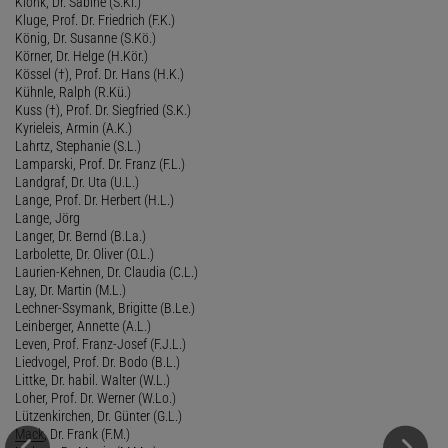
Klonk, Dr. Sabine (S.Kl.)
Kluge, Prof. Dr. Friedrich (F.K.)
König, Dr. Susanne (S.Kö.)
Körner, Dr. Helge (H.Kör.)
Kössel (†), Prof. Dr. Hans (H.K.)
Kühnle, Ralph (R.Kü.)
Kuss (†), Prof. Dr. Siegfried (S.K.)
Kyrieleis, Armin (A.K.)
Lahrtz, Stephanie (S.L.)
Lamparski, Prof. Dr. Franz (F.L.)
Landgraf, Dr. Uta (U.L.)
Lange, Prof. Dr. Herbert (H.L.)
Lange, Jörg
Langer, Dr. Bernd (B.La.)
Larbolette, Dr. Oliver (O.L.)
Laurien-Kehnen, Dr. Claudia (C.L.)
Lay, Dr. Martin (M.L.)
Lechner-Ssymank, Brigitte (B.Le.)
Leinberger, Annette (A.L.)
Leven, Prof. Franz-Josef (F.J.L.)
Liedvogel, Prof. Dr. Bodo (B.L.)
Littke, Dr. habil. Walter (W.L.)
Loher, Prof. Dr. Werner (W.Lo.)
Lützenkirchen, Dr. Günter (G.L.)
Mack
, Dr. Frank (F.M.)