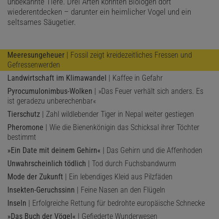
unbekannte Tiere. Drei Arten konnten Biologen dort
wiederentdecken – darunter ein heimlicher Vogel und ein
seltsames Säugetier.
Meeresungeheuer
| Fossil zeigt kreidezeitliches Fressen und
Gefressenwerden
Landwirtschaft im Klimawandel
| Kaffee in Gefahr
Pyrocumulonimbus-Wolken
| »Das Feuer verhält sich anders. Es
ist geradezu unberechenbar«
Tierschutz
| Zahl wildlebender Tiger in Nepal weiter gestiegen
Pheromone
| Wie die Bienenkönigin das Schicksal ihrer Töchter
bestimmt
»Ein Date mit deinem Gehirn«
| Das Gehirn und die Affenhoden
Unwahrscheinlich tödlich
| Tod durch Fuchsbandwurm
Mode der Zukunft
| Ein lebendiges Kleid aus Pilzfäden
Insekten-Geruchssinn
| Feine Nasen an den Flügeln
Inseln
| Erfolgreiche Rettung für bedrohte europäische Schnecke
»Das Buch der Vögel«
| Gefiederte Wunderwesen