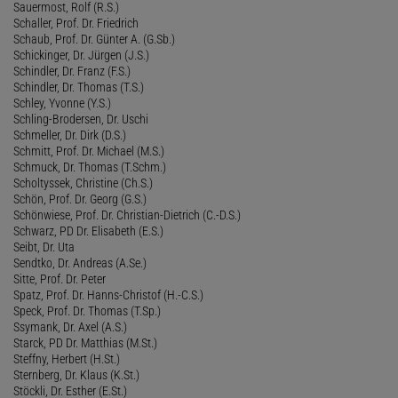
Sauermost, Rolf (R.S.)
Schaller, Prof. Dr. Friedrich
Schaub, Prof. Dr. Günter A. (G.Sb.)
Schickinger, Dr. Jürgen (J.S.)
Schindler, Dr. Franz (F.S.)
Schindler, Dr. Thomas (T.S.)
Schley, Yvonne (Y.S.)
Schling-Brodersen, Dr. Uschi
Schmeller, Dr. Dirk (D.S.)
Schmitt, Prof. Dr. Michael (M.S.)
Schmuck, Dr. Thomas (T.Schm.)
Scholtyssek, Christine (Ch.S.)
Schön, Prof. Dr. Georg (G.S.)
Schönwiese, Prof. Dr. Christian-Dietrich (C.-D.S.)
Schwarz, PD Dr. Elisabeth (E.S.)
Seibt, Dr. Uta
Sendtko, Dr. Andreas (A.Se.)
Sitte, Prof. Dr. Peter
Spatz, Prof. Dr. Hanns-Christof (H.-C.S.)
Speck, Prof. Dr. Thomas (T.Sp.)
Ssymank, Dr. Axel (A.S.)
Starck, PD Dr. Matthias (M.St.)
Steffny, Herbert (H.St.)
Sternberg, Dr. Klaus (K.St.)
Stöckli, Dr. Esther (E.St.)