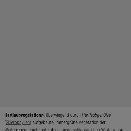
Hartlaubvegetati
o
n
w
, überwiegend durch
Hartlaubgehölze
(
Sklerophyllen
) aufgebaute, immergrüne Vegetation der
Winterregengebiete mit kühlen, niederschlagsreichen Wintern und