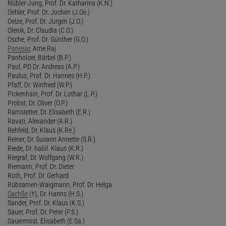
Nübler-Jung, Prof. Dr. Katharina (K.N.)
Oehler, Prof. Dr. Jochen (J.Oe.)
Oelze, Prof. Dr. Jürgen (J.O.)
Olenik, Dr. Claudia (C.O.)
Osche, Prof. Dr. Günther (G.O.)
Panesar
, Arne Raj
Panholzer, Bärbel (B.P.)
Paul, PD Dr. Andreas (A.P.)
Paulus, Prof. Dr. Hannes (H.P.)
Pfaff, Dr. Winfried (W.P.)
Pickenhain, Prof. Dr. Lothar (L.P.)
Probst, Dr. Oliver (O.P.)
Ramstetter, Dr. Elisabeth (E.R.)
Ravati, Alexander (A.R.)
Rehfeld, Dr. Klaus (K.Re.)
Reiner, Dr. Susann Annette (S.R.)
Riede, Dr. habil. Klaus (K.R.)
Riegraf, Dr. Wolfgang (W.R.)
Riemann, Prof. Dr. Dieter
Roth, Prof. Dr. Gerhard
Rübsamen-Waigmann, Prof. Dr. Helga
Sachße
(†), Dr. Hanns (H.S.)
Sander, Prof. Dr. Klaus (K.S.)
Sauer, Prof. Dr. Peter (P.S.)
Sauermost, Elisabeth (E.Sa.)