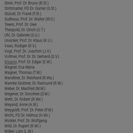
Streit, Prof. Dr. Bruno (B.St.)
Strittmatter, PD Dr. Günter (G.St.)
Stürzel, Dr. Frank (F.St.)
Sudhaus, Prof. Dr. Walter (W.S.)
Tewes, Prof. Dr. Uwe
Theopold, Dr. Ulrich (U.T.)
Uhl, Dr. Gabriele (G.U.)
Unsicker, Prof. Dr. Klaus (K.U.)
Vaas, Rüdiger (R.V.)
Vogt, Prof. Dr. Joachim (J.V.)
Vollmer, Prof. Dr. Dr. Gerhard (G.V.)
Wagner
, Prof. Dr. Edgar (E.W.)
Wagner, Eva-Maria
Wagner, Thomas (T.W.)
Wandtner, Dr. Reinhard (R.Wa.)
Warnke-Grüttner, Dr. Raimund (R.W.)
Weber, Dr. Manfred (M.W.)
Wegener, Dr. Dorothee (D.W.)
Weth, Dr. Robert (R.We.)
Weyand, Anne (A.W.)
Weygoldt, Prof. Dr. Peter (P.W.)
Wicht, PD Dr. Helmut (H.Wi.)
Wickler, Prof. Dr. Wolfgang
Wild, Dr. Rupert (R.Wi.)
Wilker, Lars (L.W.)