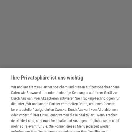
Ihre Privatsphäre ist uns wichtig
Wir und unsere
218
-Partner speichern und greifen auf personenbezogene
Daten wie Browserdaten oder eindeutige Kennungen auf Ihrem Gerät zu.
SPONSORED
Durch Auswahl von Akzeptieren aktivieren Sie Tracking-Technologien für
PARTNERINHALTE
die unter „Wir und unsere Partner verarbeiten Daten, um Ihnen Dienste
Anzeige
bereitzustellen“ aufgeführten Zwecke. Durch Auswahl von Alle ablehnen
oder Widerruf Ihrer Einwilligung werden diese deaktiviert. Wenn Tracker
deaktiviert sind, sind manche Inhalte und Anzeigen möglicherweise nicht
mehr so relevant für Sie. Sie können dieses Menü jederzeit wieder
aufrufen, um Ihre Einstellungen zu ändern oder Ihre Einwilligung zu