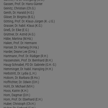
Gassen, Prof. Dr. Hans-Günter
Geinitz, Christian (Ch.G.)
Genth, Dr. Harald (H.G.)
Gläser, Dr. Birgitta (B.G.)
Götting, Prof. Dr. Klaus-Jürgen (K.-J.G.)
Grasser, Dr. habil. Klaus (K.G.)
Grieß, Dr. Eike (E.G.)
Grüttner, Dr. Astrid (A.G.)
Häbe, Martina (M.Hä.)
Haken, Prof. Dr. Hermann
Hanser, Dr. Hartwig (H.Ha.)
Harder, Deane Lee (D.Ha.)
Hartmann, Prof. Dr. Rüdiger (R.H.)
Hassenstein, Prof. Dr. Bernhard (B.H.)
Haug-Schnabel, PD Dr. Gabriele (G.H.-S.)
Hemminger, Dr. habil. Hansjörg (H.H.)
Herbstritt, Dr. Lydia (L.H.)
Hobom, Dr. Barbara (B.Ho.)
Hoffrichter, Dr. Odwin (O.H.)
Hohl, Dr. Michael (M.H.)
Hoos, Katrin (K.H.)
Horn, Dagmar (D.H.)
Horn, Prof. Dr. Eberhard (E.H.)
Huber, Christoph (Ch.H.)
Huber, Dr. Gerhard (G.H.)