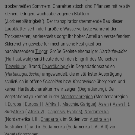
trockenheißen Sommern. Charakteristisch sind Pflanzen mit relativ
kleinen, ledrigen, wachsüberzogenen Blättern
(„Lorbeerblättrigkeit“). Der transpirationshemmende Bau dieser
Laubblätter verhindert größere Wasserverluste während der
Trockenzeiten, andererseits sorgt ihr hoher Anteil an versteifendem
Sklerenchymgewebe für mechanische Festigkeit bei
nachlassendem
Turgor
. Große Gebiete ehemaliger
Hartlaubwälder
(
Hartlaubwald
) sind heute durch den Eingriff des Menschen
(
Beweidung
, Brand;
Feuerökologie
) in Degradationsstadien
(
Hartlaubgebüsche
)
umgewandelt, die in stärkster Ausprägung
schließlich in offene
Felsheiden
bzw.
Karstweiden
übergehen und
keinen Hartlaubcharakter mehr zeigen (
Degradierung
). Der
Vegetationstyp kommt in der
Mediterranregion
(Mediterranregion
I,
Europa
[
Europa I
],
Afrika I
,
Macchie
,
Garigue
),
Asien
(
Asien II
),
Süd-
Afrika
(
Afrika VI
,
Capensis
,
Fynbos
),
Nordamerika
(Nordamerika I, III,
Chaparral
), im Süden von
Australien
(
Australien I
) und in
Südamerika
(Südamerika I, VI, VIII) vor.
Vegetationszonen
.