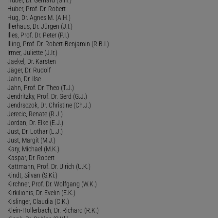
Huber, Prof. Dr. Robert
Hug, Dr. Agnes M. (A.H.)
Illerhaus, Dr. Jürgen (J.I.)
Illes, Prof. Dr. Peter (P.I.)
Illing, Prof. Dr. Robert-Benjamin (R.B.I.)
Irmer, Juliette (J.Ir.)
Jaekel
, Dr. Karsten
Jäger, Dr. Rudolf
Jahn, Dr. Ilse
Jahn, Prof. Dr. Theo (T.J.)
Jendritzky, Prof. Dr. Gerd (G.J.)
Jendrsczok, Dr. Christine (Ch.J.)
Jerecic, Renate (R.J.)
Jordan, Dr. Elke (E.J.)
Just, Dr. Lothar (L.J.)
Just, Margit (M.J.)
Kary, Michael (M.K.)
Kaspar, Dr. Robert
Kattmann, Prof. Dr. Ulrich (U.K.)
Kindt, Silvan (S.Ki.)
Kirchner, Prof. Dr. Wolfgang (W.K.)
Kirkilionis, Dr. Evelin (E.K.)
Kislinger, Claudia (C.K.)
Klein-Hollerbach, Dr. Richard (R.K.)