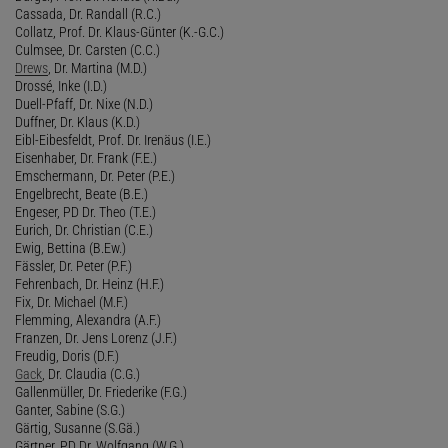
Cassada, Dr. Randall (R.C.)
Collatz, Prof. Dr. Klaus-Günter (K.-G.C.)
Culmsee, Dr. Carsten (C.C.)
Drews
, Dr. Martina (M.D.)
Drossé, Inke (I.D.)
Duell-Pfaff, Dr. Nixe (N.D.)
Duffner, Dr. Klaus (K.D.)
Eibl-Eibesfeldt, Prof. Dr. Irenäus (I.E.)
Eisenhaber, Dr. Frank (F.E.)
Emschermann, Dr. Peter (P.E.)
Engelbrecht, Beate (B.E.)
Engeser, PD Dr. Theo (T.E.)
Eurich, Dr. Christian (C.E.)
Ewig, Bettina (B.Ew.)
Fässler, Dr. Peter (P.F.)
Fehrenbach, Dr. Heinz (H.F.)
Fix, Dr. Michael (M.F.)
Flemming, Alexandra (A.F.)
Franzen, Dr. Jens Lorenz (J.F.)
Freudig, Doris (D.F.)
Gack
, Dr. Claudia (C.G.)
Gallenmüller, Dr. Friederike (F.G.)
Ganter, Sabine (S.G.)
Gärtig, Susanne (S.Gä.)
Gärtner, PD Dr. Wolfgang (W.G.)