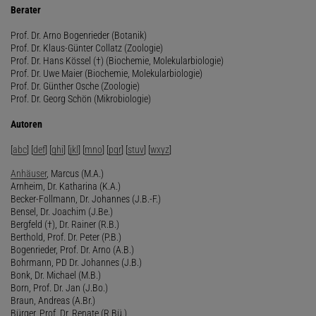
Berater
Prof. Dr. Arno Bogenrieder (Botanik)
Prof. Dr. Klaus-Günter Collatz (Zoologie)
Prof. Dr. Hans Kössel (†) (Biochemie, Molekularbiologie)
Prof. Dr. Uwe Maier (Biochemie, Molekularbiologie)
Prof. Dr. Günther Osche (Zoologie)
Prof. Dr. Georg Schön (Mikrobiologie)
Autoren
[
abc
] [
def
] [
ghi
] [
jkl
] [
mno
] [
pqr
] [
stuv
] [
wxyz
]
Anhäuser
, Marcus (M.A.)
Arnheim, Dr. Katharina (K.A.)
Becker-Follmann, Dr. Johannes (J.B.-F.)
Bensel, Dr. Joachim (J.Be.)
Bergfeld (†), Dr. Rainer (R.B.)
Berthold, Prof. Dr. Peter (P.B.)
Bogenrieder, Prof. Dr. Arno (A.B.)
Bohrmann, PD Dr. Johannes (J.B.)
Bonk, Dr. Michael (M.B.)
Born, Prof. Dr. Jan (J.Bo.)
Braun, Andreas (A.Br.)
Bürger, Prof. Dr. Renate (R.Bü.)