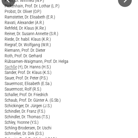
Pfaff, Dr. Winfried (W.P.)
Pickenhain, Prof. Dr. Lothar (L.P.)
Probst, Dr. Oliver (O.P.)
Ramstetter, Dr. Elisabeth (E.R.)
Ravati, Alexander (A.R.)
Rehfeld, Dr. Klaus (K.Re.)
Reiner, Dr. Susann Annette (S.R.)
Riede, Dr. habil. Klaus (K.R.)
Riegraf, Dr. Wolfgang (W.R.)
Riemann, Prof. Dr. Dieter
Roth, Prof. Dr. Gerhard
Rübsamen-Waigmann, Prof. Dr. Helga
Sachße
(†), Dr. Hanns (H.S.)
Sander, Prof. Dr. Klaus (K.S.)
Sauer, Prof. Dr. Peter (P.S.)
Sauermost, Elisabeth (E.Sa.)
Sauermost, Rolf (R.S.)
Schaller, Prof. Dr. Friedrich
Schaub, Prof. Dr. Günter A. (G.Sb.)
Schickinger, Dr. Jürgen (J.S.)
Schindler, Dr. Franz (F.S.)
Schindler, Dr. Thomas (T.S.)
Schley, Yvonne (Y.S.)
Schling-Brodersen, Dr. Uschi
Schmeller, Dr. Dirk (D.S.)