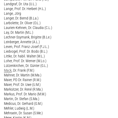
Landgraf, Dr. Uta (U.L.)
Lange, Prof. Dr. Herbert (H.L.)
Lange, Jörg
Langer, Dr. Bernd (B.La.)
Larbolette, Dr. Oliver (O.L.)
Laurien-Kehnen, Dr. Claudia (C.L.)
Lay, Dr. Martin (M.L.)
Lechner-Ssymank, Brigitte (B.Le.)
Leinberger, Annette (A.L.)
Leven, Prof. Franz-Josef (F.J.L.)
Liedvogel, Prof. Dr. Bodo (B.L.)
Littke, Dr. habil. Walter (W.L.)
Loher, Prof. Dr. Werner (W.Lo.)
Lützenkirchen, Dr. Günter (G.L.)
Mack
, Dr. Frank (F.M.)
Mahner, Dr. Martin (M.Ma.)
Maier, PD Dr. Rainer (R.M.)
Maier, Prof. Dr. Uwe (U.M.)
Marksitzer, Dr. René (R.Ma.)
Markus, Prof. Dr. Mario (M.M.)
Martin, Dr. Stefan (S.Ma.)
Medicus, Dr. Gerhard (G.M.)
Mehler, Ludwig (L.M.)
Mehraein, Dr. Susan (S.Me.)
Meier, Kirstin (K.M.)