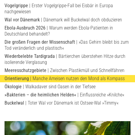
Vogelgrippe
| Erster Vogelgrippe-Fall bei Eisbär in Europa
nachgewiesen
Wal vor Dänemark
| Dänemark will Buckelwal doch obduzieren
Ebola-Ausbruch 2026
| Warum werden Ebola-Patienten in
Deutschland behandelt?
Die großen Fragen der Wissenschaft
| »Das Gehirn bleibt bis zum
Tod veränderlich und plastisch«
Wiederbelebte Tardigrada
| Bärtierchen überstehen Hitze durch
isolierende Verglasung
Meeresschutzgebiete
| Zwischen Plastikmüll und Schnellfähren
Orientierung
| Manche Ameisen nutzen den Mond als Kompass
Ökologie
| Walkadaver sind Oasen in der Tiefsee
»Bakterien – die heimlichen Helden«
| Einflussreiche »Knilche«
Buckelwal
| Toter Wal vor Dänemark ist Ostsee-Wal »Timmy«