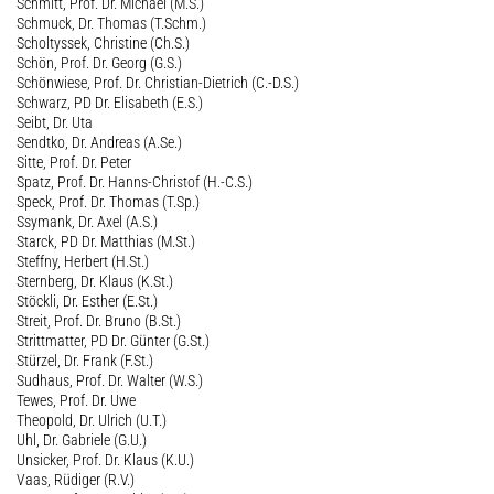
Schmitt, Prof. Dr. Michael (M.S.)
Schmuck, Dr. Thomas (T.Schm.)
Scholtyssek, Christine (Ch.S.)
Schön, Prof. Dr. Georg (G.S.)
Schönwiese, Prof. Dr. Christian-Dietrich (C.-D.S.)
Schwarz, PD Dr. Elisabeth (E.S.)
Seibt, Dr. Uta
Sendtko, Dr. Andreas (A.Se.)
Sitte, Prof. Dr. Peter
Spatz, Prof. Dr. Hanns-Christof (H.-C.S.)
Speck, Prof. Dr. Thomas (T.Sp.)
Ssymank, Dr. Axel (A.S.)
Starck, PD Dr. Matthias (M.St.)
Steffny, Herbert (H.St.)
Sternberg, Dr. Klaus (K.St.)
Stöckli, Dr. Esther (E.St.)
Streit, Prof. Dr. Bruno (B.St.)
Strittmatter, PD Dr. Günter (G.St.)
Stürzel, Dr. Frank (F.St.)
Sudhaus, Prof. Dr. Walter (W.S.)
Tewes, Prof. Dr. Uwe
Theopold, Dr. Ulrich (U.T.)
Uhl, Dr. Gabriele (G.U.)
Unsicker, Prof. Dr. Klaus (K.U.)
Vaas, Rüdiger (R.V.)