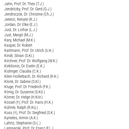
Jahn, Prof. Dr. Theo (T.J.)
Jendritzky, Prof. Dr. Gerd (G.J.)
Jendrsczok, Dr. Christine (Ch.J.)
Jerecic, Renate (R.J.)
Jordan, Dr. Elke (E.J.)
Just, Dr. Lothar (L.J.)
Just, Margit (M.J.)
Kary, Michael (M.K.)
Kaspar, Dr. Robert
Kattmann, Prof. Dr. Ulrich (U.K.)
Kindt, Silvan (S.Ki.)
Kirchner, Prof. Dr. Wolfgang (W.K.)
Kirkilionis, Dr. Evelin (E.K.)
Kislinger, Claudia (C.K.)
Klein-Hollerbach, Dr. Richard (R.K.)
Klonk, Dr. Sabine (S.Kl.)
Kluge, Prof. Dr. Friedrich (F.K.)
König, Dr. Susanne (S.Kö.)
Körner, Dr. Helge (H.Kör.)
Kössel (†), Prof. Dr. Hans (H.K.)
Kühnle, Ralph (R.Kü.)
Kuss (†), Prof. Dr. Siegfried (S.K.)
Kyrieleis, Armin (A.K.)
Lahrtz, Stephanie (S.L.)
Lamparski, Prof. Dr. Franz (F.L.)