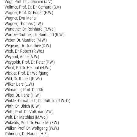
Vogt, Prof. Dr. Joachim (J.V.)
Vollmer, Prof. Dr. Dr. Gerhard (G.V.)
Wagner
, Prof. Dr. Edgar (E.W.)
Wagner, Eva-Maria
Wagner, Thomas (T.W.)
Wandtner, Dr. Reinhard (R.Wa.)
Warnke-Grüttner, Dr. Raimund (R.W.)
Weber, Dr. Manfred (M.W.)
Wegener, Dr. Dorothee (D.W.)
Weth, Dr. Robert (R.We.)
Weyand, Anne (A.W.)
Weygoldt, Prof. Dr. Peter (P.W.)
Wicht, PD Dr. Helmut (H.Wi.)
Wickler, Prof. Dr. Wolfgang
Wild, Dr. Rupert (R.Wi.)
Wilker, Lars (L.W.)
Wilmanns, Prof. Dr. Otti
Wilps, Dr. Hans (H.W.)
Winkler-Oswatitsch, Dr. Ruthild (R.W.-O.)
Wirth, Dr. Ulrich (U.W.)
Wirth, Prof. Dr. Volkmar (V.W.)
Wolf, Dr. Matthias (M.Wo.)
Wuketits, Prof. Dr. Franz M. (F.W.)
Wülker, Prof. Dr. Wolfgang (W.W.)
Zähringer, Dr. Harald (H.Z.)