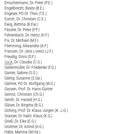
Emschermann, Dr. Peter (P.E.)
Engelbrecht, Beate (B.E.)
Engeser, PD Dr. Theo (T.E.)
Eurich, Dr. Christian (C.E.)
Ewig, Bettina (B.Ew.)
Fässler, Dr. Peter (P.F.)
Fehrenbach, Dr. Heinz (H.F.)
Fix, Dr. Michael (M.F.)
Flemming, Alexandra (A.F.)
Franzen, Dr. Jens Lorenz (J.F.)
Freudig, Doris (D.F.)
Gack
, Dr. Claudia (C.G.)
Gallenmüller, Dr. Friederike (F.G.)
Ganter, Sabine (S.G.)
Gärtig, Susanne (S.Gä.)
Gärtner, PD Dr. Wolfgang (W.G.)
Gassen, Prof. Dr. Hans-Günter
Geinitz, Christian (Ch.G.)
Genth, Dr. Harald (H.G.)
Gläser, Dr. Birgitta (B.G.)
Götting, Prof. Dr. Klaus-Jürgen (K.-J.G.)
Grasser, Dr. habil. Klaus (K.G.)
Grieß, Dr. Eike (E.G.)
Grüttner, Dr. Astrid (A.G.)
Häbe, Martina (M.Hä.)