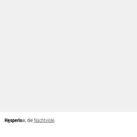
H
e
speris
w
, die
Nachtviole
.