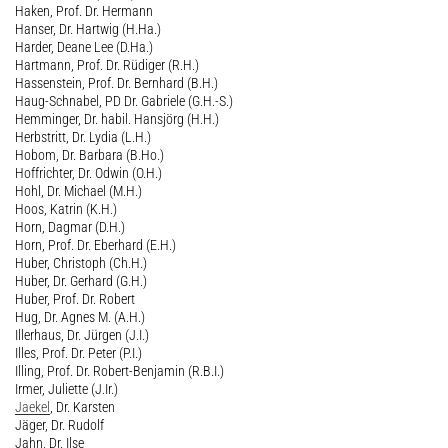
Haken, Prof. Dr. Hermann
Hanser, Dr. Hartwig (H.Ha.)
Harder, Deane Lee (D.Ha.)
Hartmann, Prof. Dr. Rüdiger (R.H.)
Hassenstein, Prof. Dr. Bernhard (B.H.)
Haug-Schnabel, PD Dr. Gabriele (G.H.-S.)
Hemminger, Dr. habil. Hansjörg (H.H.)
Herbstritt, Dr. Lydia (L.H.)
Hobom, Dr. Barbara (B.Ho.)
Hoffrichter, Dr. Odwin (O.H.)
Hohl, Dr. Michael (M.H.)
Hoos, Katrin (K.H.)
Horn, Dagmar (D.H.)
Horn, Prof. Dr. Eberhard (E.H.)
Huber, Christoph (Ch.H.)
Huber, Dr. Gerhard (G.H.)
Huber, Prof. Dr. Robert
Hug, Dr. Agnes M. (A.H.)
Illerhaus, Dr. Jürgen (J.I.)
Illes, Prof. Dr. Peter (P.I.)
Illing, Prof. Dr. Robert-Benjamin (R.B.I.)
Irmer, Juliette (J.Ir.)
Jaekel
, Dr. Karsten
Jäger, Dr. Rudolf
Jahn, Dr. Ilse