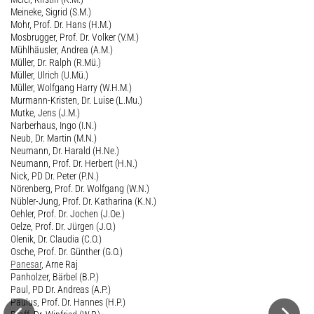
Meineke, Sigrid (S.M.)
Mohr, Prof. Dr. Hans (H.M.)
Mosbrugger, Prof. Dr. Volker (V.M.)
Mühlhäusler, Andrea (A.M.)
Müller, Dr. Ralph (R.Mü.)
Müller, Ulrich (U.Mü.)
Müller, Wolfgang Harry (W.H.M.)
Murmann-Kristen, Dr. Luise (L.Mu.)
Mutke, Jens (J.M.)
Narberhaus, Ingo (I.N.)
Neub, Dr. Martin (M.N.)
Neumann, Dr. Harald (H.Ne.)
Neumann, Prof. Dr. Herbert (H.N.)
Nick, PD Dr. Peter (P.N.)
Nörenberg, Prof. Dr. Wolfgang (W.N.)
Nübler-Jung, Prof. Dr. Katharina (K.N.)
Oehler, Prof. Dr. Jochen (J.Oe.)
Oelze, Prof. Dr. Jürgen (J.O.)
Olenik, Dr. Claudia (C.O.)
Osche, Prof. Dr. Günther (G.O.)
Panesar
, Arne Raj
Panholzer, Bärbel (B.P.)
Paul, PD Dr. Andreas (A.P.)
Paulus, Prof. Dr. Hannes (H.P.)