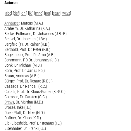
Autoren
[
abc
] [
def
] [
ghi
] [
jkl
] [
mno
] [
pqr
] [
stuv
] [
wxyz
]
Anhäuser
, Marcus (M.A.)
Arnheim, Dr. Katharina (K.A.)
Becker-Follmann, Dr. Johannes (J.B.-F.)
Bensel, Dr. Joachim (J.Be.)
Bergfeld (†), Dr. Rainer (R.B.)
Berthold, Prof. Dr. Peter (P.B.)
Bogenrieder, Prof. Dr. Arno (A.B.)
Bohrmann, PD Dr. Johannes (J.B.)
Bonk, Dr. Michael (M.B.)
Born, Prof. Dr. Jan (J.Bo.)
Braun, Andreas (A.Br.)
Bürger, Prof. Dr. Renate (R.Bü.)
Cassada, Dr. Randall (R.C.)
Collatz, Prof. Dr. Klaus-Günter (K.-G.C.)
Culmsee, Dr. Carsten (C.C.)
Drews
, Dr. Martina (M.D.)
Drossé, Inke (I.D.)
Duell-Pfaff, Dr. Nixe (N.D.)
Duffner, Dr. Klaus (K.D.)
Eibl-Eibesfeldt, Prof. Dr. Irenäus (I.E.)
Eisenhaber, Dr. Frank (F.E.)