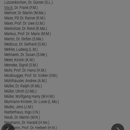
Lützenkirchen, Dr. Günter (G.L.)
Mack
, Dr. Frank (F.M.)
Mahner, Dr. Martin (M.Ma.)
Maier, PD Dr. Rainer (R.M.)
Maier, Prof. Dr. Uwe (U.M.)
Marksitzer, Dr. René (R.Ma.)
Markus, Prof. Dr. Mario (M.M.)
Martin, Dr. Stefan (S.Ma.)
Medicus, Dr. Gerhard (G.M.)
Mehler, Ludwig (L.M.)
Mehraein, Dr. Susan (S.Me.)
Meier, Kirstin (K.M.)
Meineke, Sigrid (S.M.)
Mohr, Prof. Dr. Hans (H.M.)
Mosbrugger, Prof. Dr. Volker (V.M.)
Mühlhäusler, Andrea (A.M.)
Müller, Dr. Ralph (R.Mü.)
Müller, Ulrich (U.Mü.)
Müller, Wolfgang Harry (W.H.M.)
Murmann-Kristen, Dr. Luise (L.Mu.)
Mutke, Jens (J.M.)
Narberhaus, Ingo (I.N.)
Neub, Dr. Martin (M.N.)
Neumann, Dr. Harald (H.Ne.)
Neumann, Prof. Dr. Herbert (H.N.)