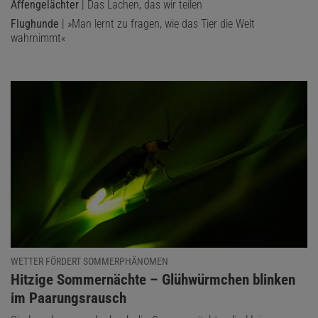
Affengelächter
| Das Lachen, das wir teilen
Flughunde
| »Man lernt zu fragen, wie das Tier die Welt
wahrnimmt«
WETTER FÖRDERT SOMMERPHÄNOMEN
:
Hitzige Sommernächte – Glühwürmchen blinken
im Paarungsrausch