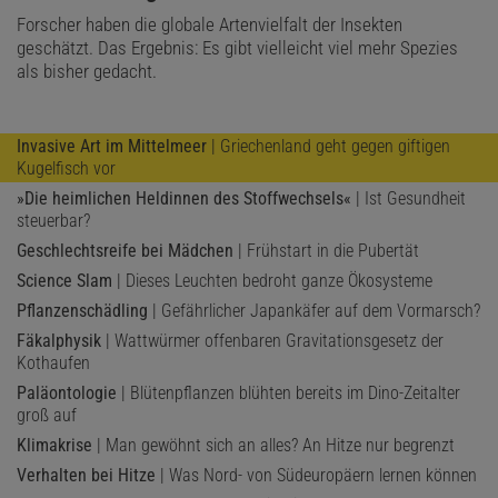
Forscher haben die globale Artenvielfalt der Insekten
geschätzt. Das Ergebnis: Es gibt vielleicht viel mehr Spezies
als bisher gedacht.
Invasive Art im Mittelmeer
| Griechenland geht gegen giftigen
Kugelfisch vor
»Die heimlichen Heldinnen des Stoffwechsels«
| Ist Gesundheit
steuerbar?
Geschlechtsreife bei Mädchen
| Frühstart in die Pubertät
Science Slam
| Dieses Leuchten bedroht ganze Ökosysteme
Pflanzenschädling
| Gefährlicher Japankäfer auf dem Vormarsch?
Fäkalphysik
| Wattwürmer offenbaren Gravitationsgesetz der
Kothaufen
Paläontologie
| Blütenpflanzen blühten bereits im Dino-Zeitalter
groß auf
Klimakrise
| Man gewöhnt sich an alles? An Hitze nur begrenzt
Verhalten bei Hitze
| Was Nord- von Südeuropäern lernen können