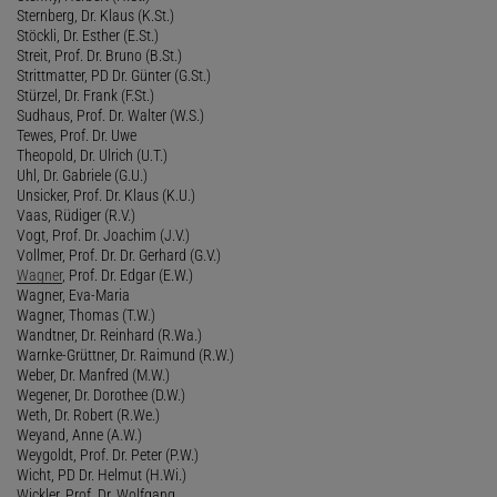
Sternberg, Dr. Klaus (K.St.)
Stöckli, Dr. Esther (E.St.)
Streit, Prof. Dr. Bruno (B.St.)
Strittmatter, PD Dr. Günter (G.St.)
Stürzel, Dr. Frank (F.St.)
Sudhaus, Prof. Dr. Walter (W.S.)
Tewes, Prof. Dr. Uwe
Theopold, Dr. Ulrich (U.T.)
Uhl, Dr. Gabriele (G.U.)
Unsicker, Prof. Dr. Klaus (K.U.)
Vaas, Rüdiger (R.V.)
Vogt, Prof. Dr. Joachim (J.V.)
Vollmer, Prof. Dr. Dr. Gerhard (G.V.)
Wagner
, Prof. Dr. Edgar (E.W.)
Wagner, Eva-Maria
Wagner, Thomas (T.W.)
Wandtner, Dr. Reinhard (R.Wa.)
Warnke-Grüttner, Dr. Raimund (R.W.)
Weber, Dr. Manfred (M.W.)
Wegener, Dr. Dorothee (D.W.)
Weth, Dr. Robert (R.We.)
Weyand, Anne (A.W.)
Weygoldt, Prof. Dr. Peter (P.W.)
Wicht, PD Dr. Helmut (H.Wi.)
Wickler, Prof. Dr. Wolfgang