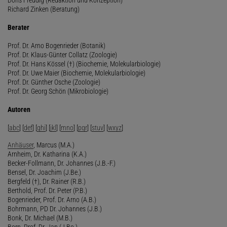
Richard Zinken (Beratung)
Berater
Prof. Dr. Arno Bogenrieder (Botanik)
Prof. Dr. Klaus-Günter Collatz (Zoologie)
Prof. Dr. Hans Kössel (†) (Biochemie, Molekularbiologie)
Prof. Dr. Uwe Maier (Biochemie, Molekularbiologie)
Prof. Dr. Günther Osche (Zoologie)
Prof. Dr. Georg Schön (Mikrobiologie)
Autoren
[
abc
] [
def
] [
ghi
] [
jkl
] [
mno
] [
pqr
] [
stuv
] [
wxyz
]
Anhäuser
, Marcus (M.A.)
Arnheim, Dr. Katharina (K.A.)
Becker-Follmann, Dr. Johannes (J.B.-F.)
Bensel, Dr. Joachim (J.Be.)
Bergfeld (†), Dr. Rainer (R.B.)
Berthold, Prof. Dr. Peter (P.B.)
Bogenrieder, Prof. Dr. Arno (A.B.)
Bohrmann, PD Dr. Johannes (J.B.)
Bonk, Dr. Michael (M.B.)
Born, Prof. Dr. Jan (J.Bo.)