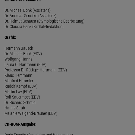
Dr. Michael Bonk (Assistenz)
Dr. Andreas Sendtko (Assistenz)
Dr. Helmut Genaust (Etymologische Bearbeitung)
Dr. Claudia Gack (Bildtafelredaktion)
Grafik:
Hermann Bausch
Dr. Michael Bonk (EDV)
Wolfgang Hanns
Laura C. Hartmann (EDV)
Professor Dr. Rüdiger Hartmann (EDV)
Klaus Hemmann
Manfred Himmler
Rudolf Kempf (EDV)
Martin Lay (EDV)
Rolf Sauermost (EDV)
Dr. Richard Schmid
Hanns Strub
Melanie Waigand-Brauner (EDV)
CD-ROM-Ausgabe:
Doris Freudig (Redaktion und Konzeption)