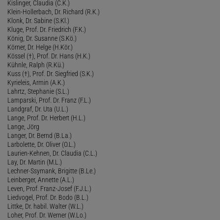
Kislinger, Claudia (C.K.)
Klein-Hollerbach, Dr. Richard (R.K.)
Klonk, Dr. Sabine (S.Kl.)
Kluge, Prof. Dr. Friedrich (F.K.)
König, Dr. Susanne (S.Kö.)
Körner, Dr. Helge (H.Kör.)
Kössel (†), Prof. Dr. Hans (H.K.)
Kühnle, Ralph (R.Kü.)
Kuss (†), Prof. Dr. Siegfried (S.K.)
Kyrieleis, Armin (A.K.)
Lahrtz, Stephanie (S.L.)
Lamparski, Prof. Dr. Franz (F.L.)
Landgraf, Dr. Uta (U.L.)
Lange, Prof. Dr. Herbert (H.L.)
Lange, Jörg
Langer, Dr. Bernd (B.La.)
Larbolette, Dr. Oliver (O.L.)
Laurien-Kehnen, Dr. Claudia (C.L.)
Lay, Dr. Martin (M.L.)
Lechner-Ssymank, Brigitte (B.Le.)
Leinberger, Annette (A.L.)
Leven, Prof. Franz-Josef (F.J.L.)
Liedvogel, Prof. Dr. Bodo (B.L.)
Littke, Dr. habil. Walter (W.L.)
Loher, Prof. Dr. Werner (W.Lo.)