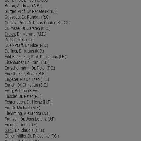
Braun, Andreas (A.Br.)
Bürger, Prof. Dr. Renate (R.Bü.)
Cassada, Dr. Randall (R.C.)
Collatz, Prof. Dr. Klaus-Günter (K.-G.C.)
Culmsee, Dr. Carsten (C.C.)
Drews
, Dr. Martina (M.D.)
Drossé, Inke (I.D.)
Duell-Pfaff, Dr. Nixe (N.D.)
Duffner, Dr. Klaus (K.D.)
Eibl-Eibesfeldt, Prof. Dr. Irenäus (I.E.)
Eisenhaber, Dr. Frank (F.E.)
Emschermann, Dr. Peter (P.E.)
Engelbrecht, Beate (B.E.)
Engeser, PD Dr. Theo (T.E.)
Eurich, Dr. Christian (C.E.)
Ewig, Bettina (B.Ew.)
Fässler, Dr. Peter (P.F.)
Fehrenbach, Dr. Heinz (H.F.)
Fix, Dr. Michael (M.F.)
Flemming, Alexandra (A.F.)
Franzen, Dr. Jens Lorenz (J.F.)
Freudig, Doris (D.F.)
Gack
, Dr. Claudia (C.G.)
Gallenmüller, Dr. Friederike (F.G.)