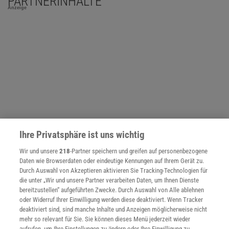
PARTNERINHALTE
Anzeige
Ihre Privatsphäre ist uns wichtig
Wir und unsere
218
-Partner speichern und greifen auf personenbezogene
Daten wie Browserdaten oder eindeutige Kennungen auf Ihrem Gerät zu.
Durch Auswahl von Akzeptieren aktivieren Sie Tracking-Technologien für
NACH OBEN
die unter „Wir und unsere Partner verarbeiten Daten, um Ihnen Dienste
bereitzustellen“ aufgeführten Zwecke. Durch Auswahl von Alle ablehnen
oder Widerruf Ihrer Einwilligung werden diese deaktiviert. Wenn Tracker
deaktiviert sind, sind manche Inhalte und Anzeigen möglicherweise nicht
Für Sie im Spektrum-Shop und am Kiosk:
mehr so relevant für Sie. Sie können dieses Menü jederzeit wieder
aufrufen, um Ihre Einstellungen zu ändern oder Ihre Einwilligung zu