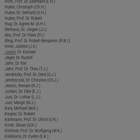
Horn, Prof. Dr. Eberhard (E.H.)
Huber, Christoph (Ch.H.)
Huber, Dr. Gerhard (G.H.)
Huber, Prof. Dr. Robert
Hug, Dr. Agnes M. (A.H.)
Illerhaus, Dr. Jürgen (J.I.)
Illes, Prof. Dr. Peter (P.I.)
Illing, Prof. Dr. Robert-Benjamin (R.B.I.)
Irmer, Juliette (J.Ir.)
Jaekel
, Dr. Karsten
Jäger, Dr. Rudolf
Jahn, Dr. Ilse
Jahn, Prof. Dr. Theo (T.J.)
Jendritzky, Prof. Dr. Gerd (G.J.)
Jendrsczok, Dr. Christine (Ch.J.)
Jerecic, Renate (R.J.)
Jordan, Dr. Elke (E.J.)
Just, Dr. Lothar (L.J.)
Just, Margit (M.J.)
Kary, Michael (M.K.)
Kaspar, Dr. Robert
Kattmann, Prof. Dr. Ulrich (U.K.)
Kindt, Silvan (S.Ki.)
Kirchner, Prof. Dr. Wolfgang (W.K.)
Kirkilionis, Dr. Evelin (E.K.)