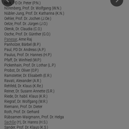
Nick, PD Dr. Peter (P.N.)
Nörenberg, Prof. Dr. Wolfgang (W.N.)
Nübler-Jung, Prof. Dr. Katharina (K.N.)
Oehler, Prof. Dr. Jochen (J.Oe.)
Oelze, Prof. Dr. Jürgen (J.O.)
Olenik, Dr. Claudia (C.O.)
Osche, Prof. Dr. Günther (G.O.)
Panesar
, Arne Raj
Panholzer, Bärbel (B.P.)
Paul, PD Dr. Andreas (A.P.)
Paulus, Prof. Dr. Hannes (H.P.)
Pfaff, Dr. Winfried (W.P.)
Pickenhain, Prof. Dr. Lothar (L.P.)
Probst, Dr. Oliver (O.P.)
Ramstetter, Dr. Elisabeth (E.R.)
Ravati, Alexander (A.R.)
Rehfeld, Dr. Klaus (K.Re.)
Reiner, Dr. Susann Annette (S.R.)
Riede, Dr. habil. Klaus (K.R.)
Riegraf, Dr. Wolfgang (W.R.)
Riemann, Prof. Dr. Dieter
Roth, Prof. Dr. Gerhard
Rübsamen-Waigmann, Prof. Dr. Helga
Sachße
(†), Dr. Hanns (H.S.)
Sander, Prof. Dr. Klaus (K.S.)