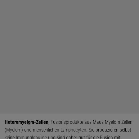
Heteromyel
o
m-Zellen
, Fusionsprodukte aus Maus-Myelom-Zellen
(
Myelom
) und menschlichen
Lymphocyten
. Sie produzieren selbst
keine
Immunglobuline
und sind daher gut für die Fusion mit