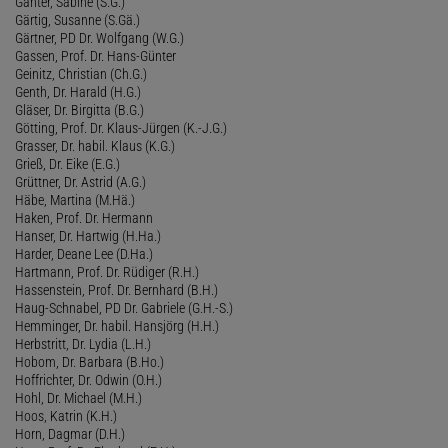
Ganter, Sabine (S.G.)
Gärtig, Susanne (S.Gä.)
Gärtner, PD Dr. Wolfgang (W.G.)
Gassen, Prof. Dr. Hans-Günter
Geinitz, Christian (Ch.G.)
Genth, Dr. Harald (H.G.)
Gläser, Dr. Birgitta (B.G.)
Götting, Prof. Dr. Klaus-Jürgen (K.-J.G.)
Grasser, Dr. habil. Klaus (K.G.)
Grieß, Dr. Eike (E.G.)
Grüttner, Dr. Astrid (A.G.)
Häbe, Martina (M.Hä.)
Haken, Prof. Dr. Hermann
Hanser, Dr. Hartwig (H.Ha.)
Harder, Deane Lee (D.Ha.)
Hartmann, Prof. Dr. Rüdiger (R.H.)
Hassenstein, Prof. Dr. Bernhard (B.H.)
Haug-Schnabel, PD Dr. Gabriele (G.H.-S.)
Hemminger, Dr. habil. Hansjörg (H.H.)
Herbstritt, Dr. Lydia (L.H.)
Hobom, Dr. Barbara (B.Ho.)
Hoffrichter, Dr. Odwin (O.H.)
Hohl, Dr. Michael (M.H.)
Hoos, Katrin (K.H.)
Horn, Dagmar (D.H.)