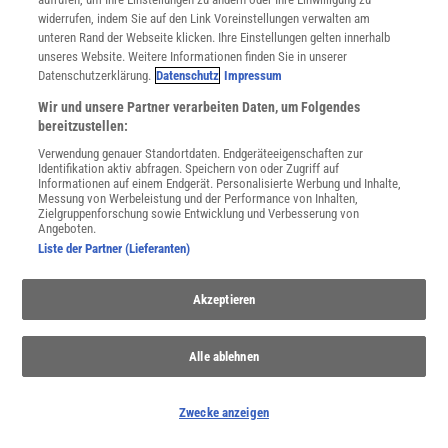
widerrufen, indem Sie auf den Link Voreinstellungen verwalten am
unteren Rand der Webseite klicken. Ihre Einstellungen gelten innerhalb
unseres Website. Weitere Informationen finden Sie in unserer
Datenschutzerklärung.
Datenschutz
Impressum
Wir und unsere Partner verarbeiten Daten, um Folgendes
bereitzustellen:
WEITERE NEUERSCHEINUNGEN
SPEKTRUM SHOP
Verwendung genauer Standortdaten. Endgeräteeigenschaften zur
Identifikation aktiv abfragen. Speichern von oder Zugriff auf
Informationen auf einem Endgerät. Personalisierte Werbung und Inhalte,
Messung von Werbeleistung und der Performance von Inhalten,
Zielgruppenforschung sowie Entwicklung und Verbesserung von
Spektrum
.de-Newsletter abonnieren
Angeboten.
Liste der Partner (Lieferanten)
JETZT ANMELDEN!
Akzeptieren
Sie können unsere Newsletter jederzeit wieder abbestellen. Infos zu unserem Umgang
mit Ihren personenbezogenen Daten finden Sie in unserer
Datenschutzerklärung
.
Alle ablehnen
SERVICES
Zwecke anzeigen
Newsletter
Kontakt