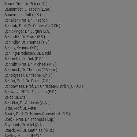
Sauer, Prof. Dr. Peter (P.S.)
Sauermost, Elisabeth (E.Sa.)
Sauermost, Rolf (R.S.)
Schaller, Prof. Dr. Friedrich
Schaub, Prof. Dr. Günter A. (G.Sb.)
Schickinger, Dr. Jürgen (J.S.)
Schindler, Dr. Franz (F.S.)
Schindler, Dr. Thomas (T.S.)
Schley, Yvonne (Y.S.)
Schling-Brodersen, Dr. Uschi
Schmeller, Dr. Dirk (D.S.)
Schmitt, Prof. Dr. Michael (M.S.)
Schmuck, Dr. Thomas (T.Schm.)
Scholtyssek, Christine (Ch.S.)
Schön, Prof. Dr. Georg (G.S.)
Schönwiese, Prof. Dr. Christian-Dietrich (C.-D.S.)
Schwarz, PD Dr. Elisabeth (E.S.)
Seibt, Dr. Uta
Sendtko, Dr. Andreas (A.Se.)
Sitte, Prof. Dr. Peter
Spatz, Prof. Dr. Hanns-Christof (H.-C.S.)
Speck, Prof. Dr. Thomas (T.Sp.)
Ssymank, Dr. Axel (A.S.)
Starck, PD Dr. Matthias (M.St.)
Steffny, Herbert (H.St.)