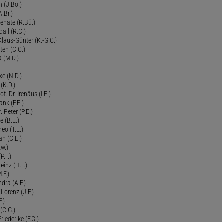
n (J.Bo.)
.Br.)
Renate (R.Bü.)
all (R.C.)
 Klaus-Günter (K.-G.C.)
ten (C.C.)
a (M.D.)
xe (N.D.)
 (K.D.)
of. Dr. Irenäus (I.E.)
ank (F.E.)
Peter (P.E.)
e (B.E.)
eo (T.E.)
an (C.E.)
Ew.)
P.F.)
einz (H.F.)
.F.)
dra (A.F.)
Lorenz (J.F.)
.)
 (C.G.)
riederike (F.G.)