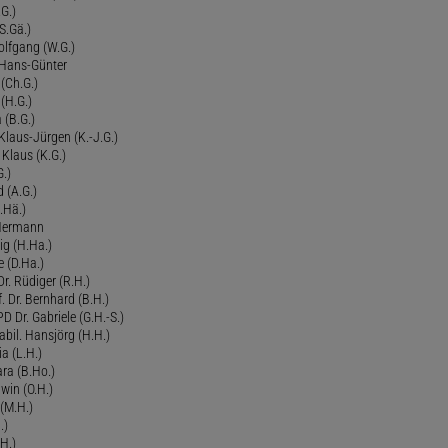
G.)
S.Gä.)
olfgang (W.G.)
. Hans-Günter
 (Ch.G.)
 (H.G.)
a (B.G.)
 Klaus-Jürgen (K.-J.G.)
. Klaus (K.G.)
G.)
d (A.G.)
.Hä.)
 Hermann
ig (H.Ha.)
 (D.Ha.)
r. Rüdiger (R.H.)
. Dr. Bernhard (B.H.)
 Dr. Gabriele (G.H.-S.)
bil. Hansjörg (H.H.)
ia (L.H.)
ra (B.Ho.)
dwin (O.H.)
 (M.H.)
.)
H.)