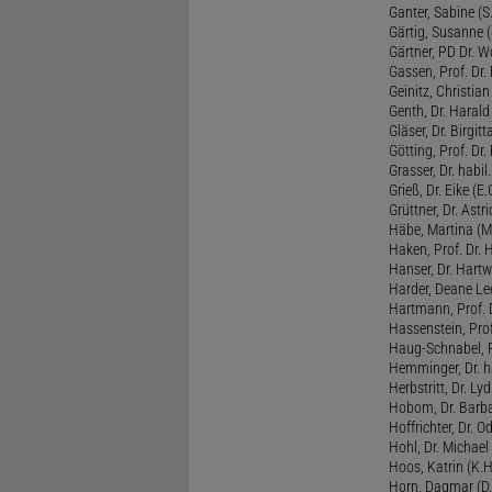
Ganter, Sabine (S.
Gärtig, Susanne (
Gärtner, PD Dr. W
Gassen, Prof. Dr
Geinitz, Christian
Genth, Dr. Harald
Gläser, Dr. Birgitt
Götting, Prof. Dr.
Grasser, Dr. habil
Grieß, Dr. Eike (E.
Grüttner, Dr. Astri
Häbe, Martina (M
Haken, Prof. Dr.
Hanser, Dr. Hartw
Harder, Deane Lee
Hartmann, Prof. D
Hassenstein, Prof
Haug-Schnabel, PD
Hemminger, Dr. ha
Herbstritt, Dr. Lyd
Hobom, Dr. Barba
Hoffrichter, Dr. O
Hohl, Dr. Michael
Hoos, Katrin (K.H
Horn, Dagmar (D.