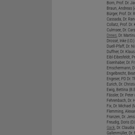
Born, Prof. Dr. Ja
Braun, Andreas (A
Bürger, Prof. Dr. 
Cassada, Dr. Rand
Collatz, Prof. Dr.
Culmsee, Dr. Cars
Drews
, Dr. Martin
Drossé, Inke (I.D.)
Duell-Pfaff, Dr. Ni
Duffner, Dr. Klaus
Eibl-Eibesfeldt, Pr
Eisenhaber, Dr. Fr
Emschermann, Dr. 
Engelbrecht, Beat
Engeser, PD Dr. Th
Eurich, Dr. Christi
Ewig, Bettina (B.
Fässler, Dr. Peter (
Fehrenbach, Dr. H
Fix, Dr. Michael (M
Flemming, Alexan
Franzen, Dr. Jens 
Freudig, Doris (D.F
Gack
, Dr. Claudia
Gallenmüller, Dr. F