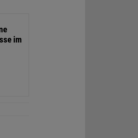
ine
sse im