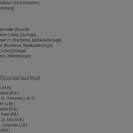
edaktion und Konzeption)
Beratung)
genrieder (Botanik)
ünter Collatz (Zoologie)
ssel (†) (Biochemie, Molekularbiologie)
er (Biochemie, Molekularbiologie)
 Osche (Zoologie)
chön (Mikrobiologie)
l
] [
mno
] [
pqr
] [
stuv
] [
wxyz
]
 (M.A.)
arina (K.A.)
Dr. Johannes (J.B.-F.)
im (J.Be.)
Rainer (R.B.)
 Peter (P.B.)
 Dr. Arno (A.B.)
 Johannes (J.B.)
 (M.B.)