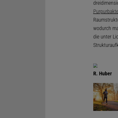
dreidimensi
Purpurbakte
Raumstruktu
wodurch man
die unter Li
Strukturauf
R. Huber