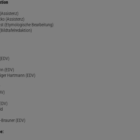
ktion
(Assistenz)
ko (Assistenz)
st (Etymologische Bearbeitung)
(Bildtafelredaktion)
h
 (EDV)
nn (EDV)
diger Hartmann (EDV)
r
DV)
(EDV)
id
-Brauner (EDV)
e: