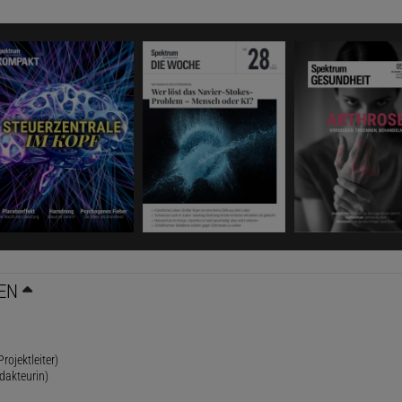
EN
rojektleiter)
dakteurin)