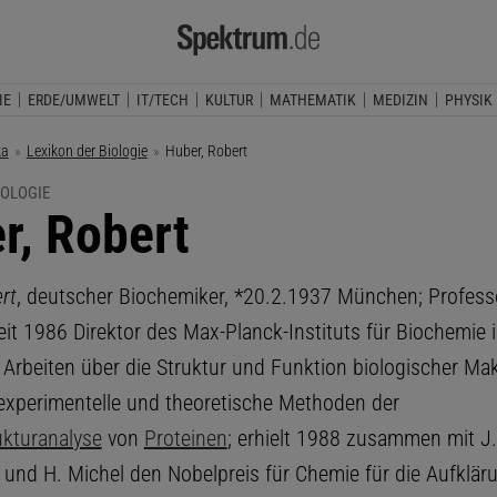
IE
ERDE/UMWELT
IT/TECH
KULTUR
MATHEMATIK
MEDIZIN
PHYSIK
ka
Lexikon der Biologie
Aktuelle Seite:
Huber, Robert
IOLOGIE
r, Robert
rt
, deutscher Biochemiker, *20.2.1937 München; Professo
it 1986 Direktor des Max-Planck-Instituts für Biochemie 
; Arbeiten über die Struktur und Funktion biologischer M
experimentelle und theoretische Methoden der
kturanalyse
von
Proteinen
; erhielt 1988 zusammen mit J.
und H. Michel den Nobelpreis für Chemie für die Aufklär