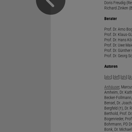
Doris Freudig (R
Richard Zinken (
Berater
Prof. Dr. Arno Bo
Prof. Dr. Klaus-G
Prof. Dr. Hans Kö
Prof. Dr. Uwe Mai
Prof. Dr. Günther
Prof. Dr. Georg S
Autoren
[
abc
] [
def
] [
ghi
] [
jk
Anhäuser
, Marcus
Arnheim, Dr. Kath
Becker-Follmann, 
Bensel, Dr. Joach
Bergfeld (†), Dr. 
Berthold, Prof. Dr.
Bogenrieder, Prof.
Bohrmann, PD Dr.
Bonk, Dr. Michael