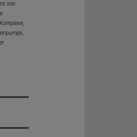
ms von
ie
-Komplexe,
onenpumpe,
er