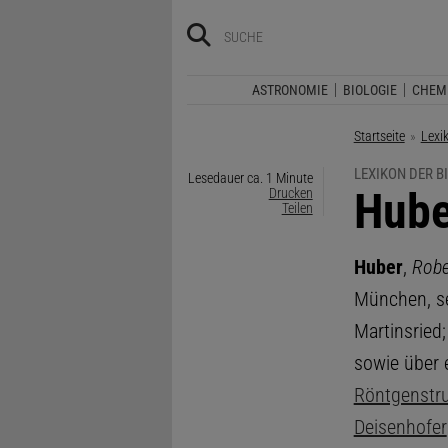
ASTRONOMIE
BIOLOGIE
CHEM
Startseite
Lexi
LEXIKON DER B
Lesedauer ca. 1 Minute
:
Hube
Drucken
Teilen
Huber
,
Robe
München, se
Martinsried
sowie über 
Röntgenstru
Deisenhofer