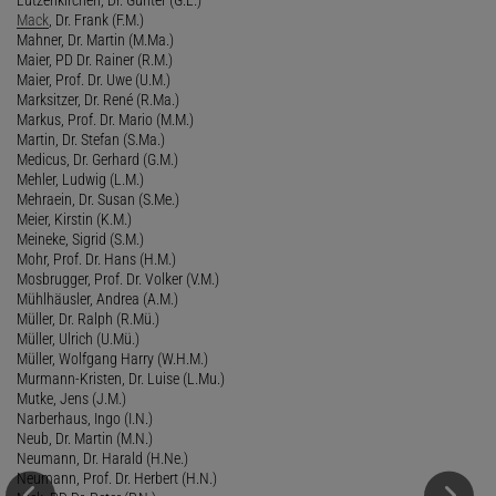
Mack
, Dr. Frank (F.M.)
Mahner, Dr. Martin (M.Ma.)
Maier, PD Dr. Rainer (R.M.)
Maier, Prof. Dr. Uwe (U.M.)
Marksitzer, Dr. René (R.Ma.)
Markus, Prof. Dr. Mario (M.M.)
Martin, Dr. Stefan (S.Ma.)
Medicus, Dr. Gerhard (G.M.)
Mehler, Ludwig (L.M.)
Mehraein, Dr. Susan (S.Me.)
Meier, Kirstin (K.M.)
Meineke, Sigrid (S.M.)
Mohr, Prof. Dr. Hans (H.M.)
Mosbrugger, Prof. Dr. Volker (V.M.)
Mühlhäusler, Andrea (A.M.)
Müller, Dr. Ralph (R.Mü.)
Müller, Ulrich (U.Mü.)
Müller, Wolfgang Harry (W.H.M.)
Murmann-Kristen, Dr. Luise (L.Mu.)
Mutke, Jens (J.M.)
Narberhaus, Ingo (I.N.)
Neub, Dr. Martin (M.N.)
Neumann, Dr. Harald (H.Ne.)
Neumann, Prof. Dr. Herbert (H.N.)