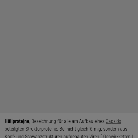
Hüllprote
i
ne
, Bezeichnung für alle am Aufbau eines
Capsids
beteiligten Strukturproteine. Bei nicht gleichförmig, sondern aus
Kopf- und Schwanzstrukturen aufgebauten
Viren
(
Genwirkketten I