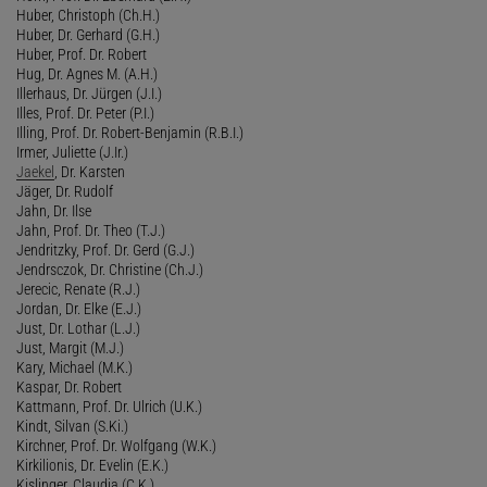
Huber, Christoph (Ch.H.)
Huber, Dr. Gerhard (G.H.)
Huber, Prof. Dr. Robert
Hug, Dr. Agnes M. (A.H.)
Illerhaus, Dr. Jürgen (J.I.)
Illes, Prof. Dr. Peter (P.I.)
Illing, Prof. Dr. Robert-Benjamin (R.B.I.)
Irmer, Juliette (J.Ir.)
Jaekel
, Dr. Karsten
Jäger, Dr. Rudolf
Jahn, Dr. Ilse
Jahn, Prof. Dr. Theo (T.J.)
Jendritzky, Prof. Dr. Gerd (G.J.)
Jendrsczok, Dr. Christine (Ch.J.)
Jerecic, Renate (R.J.)
Jordan, Dr. Elke (E.J.)
Just, Dr. Lothar (L.J.)
Just, Margit (M.J.)
Kary, Michael (M.K.)
Kaspar, Dr. Robert
Kattmann, Prof. Dr. Ulrich (U.K.)
Kindt, Silvan (S.Ki.)
Kirchner, Prof. Dr. Wolfgang (W.K.)
Kirkilionis, Dr. Evelin (E.K.)
Kislinger, Claudia (C.K.)