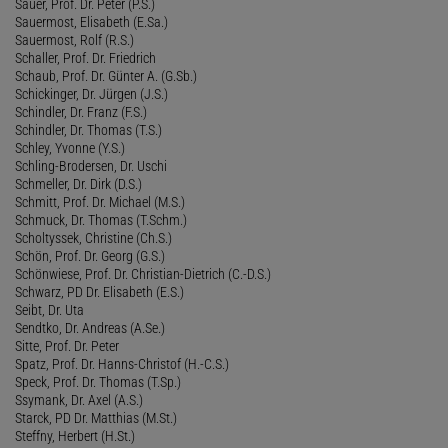
Sauer, Prof. Dr. Peter (P.S.)
Sauermost, Elisabeth (E.Sa.)
Sauermost, Rolf (R.S.)
Schaller, Prof. Dr. Friedrich
Schaub, Prof. Dr. Günter A. (G.Sb.)
Schickinger, Dr. Jürgen (J.S.)
Schindler, Dr. Franz (F.S.)
Schindler, Dr. Thomas (T.S.)
Schley, Yvonne (Y.S.)
Schling-Brodersen, Dr. Uschi
Schmeller, Dr. Dirk (D.S.)
Schmitt, Prof. Dr. Michael (M.S.)
Schmuck, Dr. Thomas (T.Schm.)
Scholtyssek, Christine (Ch.S.)
Schön, Prof. Dr. Georg (G.S.)
Schönwiese, Prof. Dr. Christian-Dietrich (C.-D.S.)
Schwarz, PD Dr. Elisabeth (E.S.)
Seibt, Dr. Uta
Sendtko, Dr. Andreas (A.Se.)
Sitte, Prof. Dr. Peter
Spatz, Prof. Dr. Hanns-Christof (H.-C.S.)
Speck, Prof. Dr. Thomas (T.Sp.)
Ssymank, Dr. Axel (A.S.)
Starck, PD Dr. Matthias (M.St.)
Steffny, Herbert (H.St.)