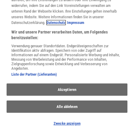
widerrufen, indem Sie auf den Link Voreinstellungen verwalten am
WEITERE NEUERSCHEINUNGEN
SPEKTRUM SHOP
unteren Rand der Webseite klicken. Ihre Einstellungen gelten innerhalb
unseres Website. Weitere Informationen finden Sie in unserer
Datenschutzerklärung.
Datenschutz
Impressum
Wir und unsere Partner verarbeiten Daten, um Folgendes
Spektrum
.de-Newsletter abonnieren
bereitzustellen:
Verwendung genauer Standortdaten. Endgeräteeigenschaften zur
JETZT ANMELDEN!
Identifikation aktiv abfragen. Speichern von oder Zugriff auf
Informationen auf einem Endgerät. Personalisierte Werbung und Inhalte,
Messung von Werbeleistung und der Performance von Inhalten,
Sie können unsere Newsletter jederzeit wieder abbestellen. Infos zu unserem Umgang
Zielgruppenforschung sowie Entwicklung und Verbesserung von
mit Ihren personenbezogenen Daten finden Sie in unserer
Datenschutzerklärung
.
Angeboten.
Liste der Partner (Lieferanten)
SERVICES
Akzeptieren
Newsletter
Kontakt
Alle ablehnen
Spektrum Shop
Im Handel kaufen
Presse
Zwecke anzeigen
Verträge kündigen