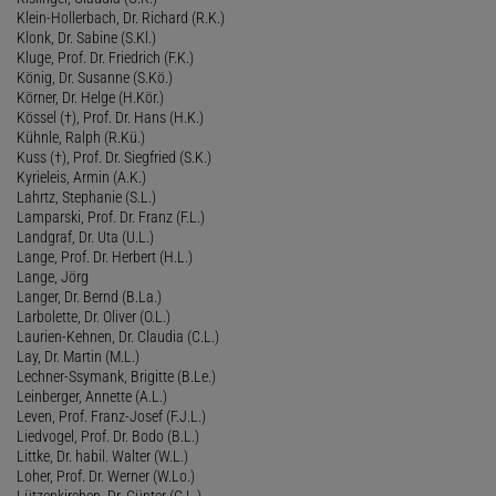
Klein-Hollerbach, Dr. Richard (R.K.)
Klonk, Dr. Sabine (S.Kl.)
Kluge, Prof. Dr. Friedrich (F.K.)
König, Dr. Susanne (S.Kö.)
Körner, Dr. Helge (H.Kör.)
Kössel (†), Prof. Dr. Hans (H.K.)
Kühnle, Ralph (R.Kü.)
Kuss (†), Prof. Dr. Siegfried (S.K.)
Kyrieleis, Armin (A.K.)
Lahrtz, Stephanie (S.L.)
Lamparski, Prof. Dr. Franz (F.L.)
Landgraf, Dr. Uta (U.L.)
Lange, Prof. Dr. Herbert (H.L.)
Lange, Jörg
Langer, Dr. Bernd (B.La.)
Larbolette, Dr. Oliver (O.L.)
Laurien-Kehnen, Dr. Claudia (C.L.)
Lay, Dr. Martin (M.L.)
Lechner-Ssymank, Brigitte (B.Le.)
Leinberger, Annette (A.L.)
Leven, Prof. Franz-Josef (F.J.L.)
Liedvogel, Prof. Dr. Bodo (B.L.)
Littke, Dr. habil. Walter (W.L.)
Loher, Prof. Dr. Werner (W.Lo.)
Lützenkirchen, Dr. Günter (G.L.)