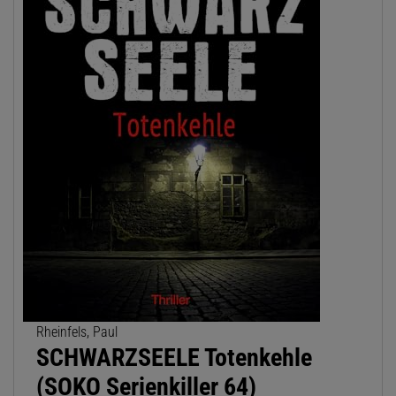
Rheinfels, Paul
SCHWARZSEELE Totenkehle
(SOKO Serienkiller 64)