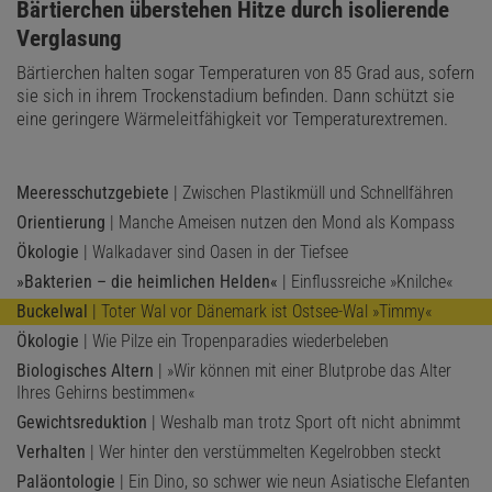
:
Bärtierchen überstehen Hitze durch isolierende
Verglasung
Bärtierchen halten sogar Temperaturen von 85 Grad aus, sofern
sie sich in ihrem Trockenstadium befinden. Dann schützt sie
eine geringere Wärmeleitfähigkeit vor Temperaturextremen.
Meeresschutzgebiete
| Zwischen Plastikmüll und Schnellfähren
Orientierung
| Manche Ameisen nutzen den Mond als Kompass
Ökologie
| Walkadaver sind Oasen in der Tiefsee
»Bakterien – die heimlichen Helden«
| Einflussreiche »Knilche«
Buckelwal
| Toter Wal vor Dänemark ist Ostsee-Wal »Timmy«
Ökologie
| Wie Pilze ein Tropenparadies wiederbeleben
Biologisches Altern
| »Wir können mit einer Blutprobe das Alter
Ihres Gehirns bestimmen«
Gewichtsreduktion
| Weshalb man trotz Sport oft nicht abnimmt
Verhalten
| Wer hinter den verstümmelten Kegelrobben steckt
Paläontologie
| Ein Dino, so schwer wie neun Asiatische Elefanten