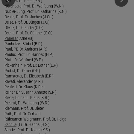
Nick, PD Dr. Peter (P.N.)
Nörenberg, Prof. Dr. Wolfgang (W.N.)
Nübler-Jung, Prof. Dr. Katharina (K.N.)
Oehler, Prof. Dr. Jochen (J.Oe.)
Oelze, Prof. Dr. Jürgen (J.O.)
Olenik, Dr. Claudia (C.O.)
Osche, Prof. Dr. Günther (G.O.)
Panesar
, Arne Raj
Panholzer, Bärbel (B.P.)
Paul, PD Dr. Andreas (A.P.)
Paulus, Prof. Dr. Hannes (H.P.)
Pfaff, Dr. Winfried (W.P.)
Pickenhain, Prof. Dr. Lothar (L.P.)
Probst, Dr. Oliver (O.P.)
Ramstetter, Dr. Elisabeth (E.R.)
Ravati, Alexander (A.R.)
Rehfeld, Dr. Klaus (K.Re.)
Reiner, Dr. Susann Annette (S.R.)
Riede, Dr. habil. Klaus (K.R.)
Riegraf, Dr. Wolfgang (W.R.)
Riemann, Prof. Dr. Dieter
Roth, Prof. Dr. Gerhard
Rübsamen-Waigmann, Prof. Dr. Helga
Sachße
(†), Dr. Hanns (H.S.)
Sander, Prof. Dr. Klaus (K.S.)