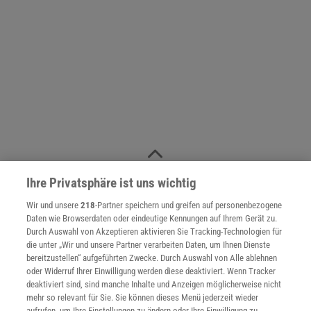
NACH OBEN
Ihre Privatsphäre ist uns wichtig
Wir und unsere
218
-Partner speichern und greifen auf personenbezogene
Daten wie Browserdaten oder eindeutige Kennungen auf Ihrem Gerät zu.
Für Sie im Spektrum-Shop und am Kiosk:
Durch Auswahl von Akzeptieren aktivieren Sie Tracking-Technologien für
die unter „Wir und unsere Partner verarbeiten Daten, um Ihnen Dienste
bereitzustellen“ aufgeführten Zwecke. Durch Auswahl von Alle ablehnen
oder Widerruf Ihrer Einwilligung werden diese deaktiviert. Wenn Tracker
deaktiviert sind, sind manche Inhalte und Anzeigen möglicherweise nicht
mehr so relevant für Sie. Sie können dieses Menü jederzeit wieder
aufrufen, um Ihre Einstellungen zu ändern oder Ihre Einwilligung zu