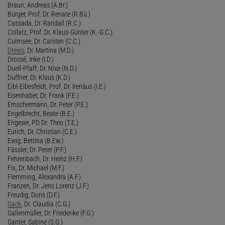
Braun, Andreas (A.Br.)
Bürger, Prof. Dr. Renate (R.Bü.)
Cassada, Dr. Randall (R.C.)
Collatz, Prof. Dr. Klaus-Günter (K.-G.C.)
Culmsee, Dr. Carsten (C.C.)
Drews
, Dr. Martina (M.D.)
Drossé, Inke (I.D.)
Duell-Pfaff, Dr. Nixe (N.D.)
Duffner, Dr. Klaus (K.D.)
Eibl-Eibesfeldt, Prof. Dr. Irenäus (I.E.)
Eisenhaber, Dr. Frank (F.E.)
Emschermann, Dr. Peter (P.E.)
Engelbrecht, Beate (B.E.)
Engeser, PD Dr. Theo (T.E.)
Eurich, Dr. Christian (C.E.)
Ewig, Bettina (B.Ew.)
Fässler, Dr. Peter (P.F.)
Fehrenbach, Dr. Heinz (H.F.)
Fix, Dr. Michael (M.F.)
Flemming, Alexandra (A.F.)
Franzen, Dr. Jens Lorenz (J.F.)
Freudig, Doris (D.F.)
Gack
, Dr. Claudia (C.G.)
Gallenmüller, Dr. Friederike (F.G.)
Ganter, Sabine (S.G.)