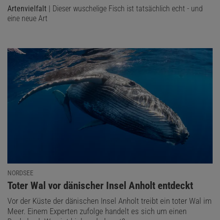
Artenvielfalt
| Dieser wuschelige Fisch ist tatsächlich echt - und
eine neue Art
NORDSEE
:
Toter Wal vor dänischer Insel Anholt entdeckt
Vor der Küste der dänischen Insel Anholt treibt ein toter Wal im
Meer. Einem Experten zufolge handelt es sich um einen