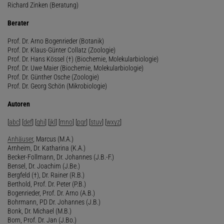
Richard Zinken (Beratung)
Berater
Prof. Dr. Arno Bogenrieder (Botanik)
Prof. Dr. Klaus-Günter Collatz (Zoologie)
Prof. Dr. Hans Kössel (†) (Biochemie, Molekularbiologie)
Prof. Dr. Uwe Maier (Biochemie, Molekularbiologie)
Prof. Dr. Günther Osche (Zoologie)
Prof. Dr. Georg Schön (Mikrobiologie)
Autoren
[
abc
] [
def
] [
ghi
] [
jkl
] [
mno
] [
pqr
] [
stuv
] [
wxyz
]
Anhäuser
, Marcus (M.A.)
Arnheim, Dr. Katharina (K.A.)
Becker-Follmann, Dr. Johannes (J.B.-F.)
Bensel, Dr. Joachim (J.Be.)
Bergfeld (†), Dr. Rainer (R.B.)
Berthold, Prof. Dr. Peter (P.B.)
Bogenrieder, Prof. Dr. Arno (A.B.)
Bohrmann, PD Dr. Johannes (J.B.)
Bonk, Dr. Michael (M.B.)
Born, Prof. Dr. Jan (J.Bo.)