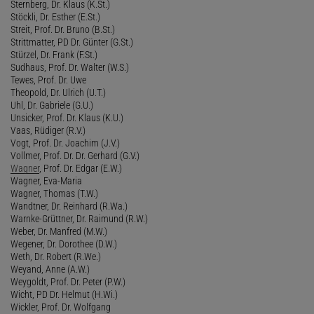
Sternberg, Dr. Klaus (K.St.)
Stöckli, Dr. Esther (E.St.)
Streit, Prof. Dr. Bruno (B.St.)
Strittmatter, PD Dr. Günter (G.St.)
Stürzel, Dr. Frank (F.St.)
Sudhaus, Prof. Dr. Walter (W.S.)
Tewes, Prof. Dr. Uwe
Theopold, Dr. Ulrich (U.T.)
Uhl, Dr. Gabriele (G.U.)
Unsicker, Prof. Dr. Klaus (K.U.)
Vaas, Rüdiger (R.V.)
Vogt, Prof. Dr. Joachim (J.V.)
Vollmer, Prof. Dr. Dr. Gerhard (G.V.)
Wagner
, Prof. Dr. Edgar (E.W.)
Wagner, Eva-Maria
Wagner, Thomas (T.W.)
Wandtner, Dr. Reinhard (R.Wa.)
Warnke-Grüttner, Dr. Raimund (R.W.)
Weber, Dr. Manfred (M.W.)
Wegener, Dr. Dorothee (D.W.)
Weth, Dr. Robert (R.We.)
Weyand, Anne (A.W.)
Weygoldt, Prof. Dr. Peter (P.W.)
Wicht, PD Dr. Helmut (H.Wi.)
Wickler, Prof. Dr. Wolfgang