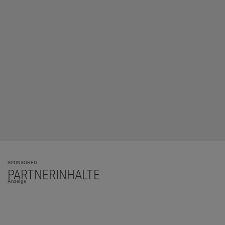
SPONSORED
PARTNERINHALTE
Anzeige