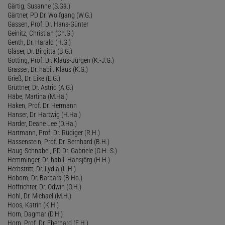
Gärtig, Susanne (S.Gä.)
Gärtner, PD Dr. Wolfgang (W.G.)
Gassen, Prof. Dr. Hans-Günter
Geinitz, Christian (Ch.G.)
Genth, Dr. Harald (H.G.)
Gläser, Dr. Birgitta (B.G.)
Götting, Prof. Dr. Klaus-Jürgen (K.-J.G.)
Grasser, Dr. habil. Klaus (K.G.)
Grieß, Dr. Eike (E.G.)
Grüttner, Dr. Astrid (A.G.)
Häbe, Martina (M.Hä.)
Haken, Prof. Dr. Hermann
Hanser, Dr. Hartwig (H.Ha.)
Harder, Deane Lee (D.Ha.)
Hartmann, Prof. Dr. Rüdiger (R.H.)
Hassenstein, Prof. Dr. Bernhard (B.H.)
Haug-Schnabel, PD Dr. Gabriele (G.H.-S.)
Hemminger, Dr. habil. Hansjörg (H.H.)
Herbstritt, Dr. Lydia (L.H.)
Hobom, Dr. Barbara (B.Ho.)
Hoffrichter, Dr. Odwin (O.H.)
Hohl, Dr. Michael (M.H.)
Hoos, Katrin (K.H.)
Horn, Dagmar (D.H.)
Horn, Prof. Dr. Eberhard (E.H.)