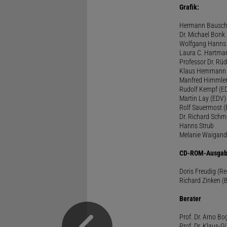
Grafik:
Hermann Bausc
Dr. Michael Bonk
Wolfgang Hanns
Laura C. Hartma
Professor Dr. Rü
Klaus Hemmann
Manfred Himmle
Rudolf Kempf (E
Martin Lay (EDV)
Rolf Sauermost 
Dr. Richard Schm
Hanns Strub
Melanie Waigand
CD-ROM-Ausgab
Doris Freudig (R
Richard Zinken (
Berater
Prof. Dr. Arno Bo
Prof. Dr. Klaus-G