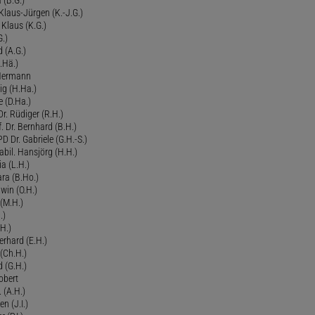
 Klaus-Jürgen (K.-J.G.)
. Klaus (K.G.)
G.)
d (A.G.)
.Hä.)
 Hermann
ig (H.Ha.)
 (D.Ha.)
r. Rüdiger (R.H.)
. Dr. Bernhard (B.H.)
 Dr. Gabriele (G.H.-S.)
bil. Hansjörg (H.H.)
ia (L.H.)
ra (B.Ho.)
dwin (O.H.)
 (M.H.)
.)
H.)
erhard (E.H.)
(Ch.H.)
d (G.H.)
obert
 (A.H.)
en (J.I.)