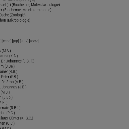
ssel (†) (Biochemie, Molekularbiologie)
er (Biochemie, Molekularbiologie)
 Osche (Zoologie)
chön (Mikrobiologie)
l
] [
mno
] [
pqr
] [
stuv
] [
wxyz
]
 (M.A.)
arina (K.A.)
Dr. Johannes (J.B.-F.)
im (J.Be.)
Rainer (R.B.)
 Peter (P.B.)
 Dr. Arno (A.B.)
 Johannes (J.B.)
 (M.B.)
n (J.Bo.)
.Br.)
Renate (R.Bü.)
all (R.C.)
 Klaus-Günter (K.-G.C.)
ten (C.C.)
a (M.D.)