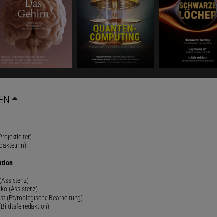
EN
rojektleiter)
dakteurin)
ktion
(Assistenz)
ko (Assistenz)
st (Etymologische Bearbeitung)
(Bildtafelredaktion)