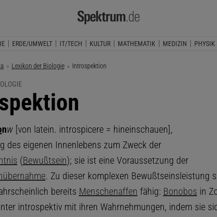
IE
ERDE/UMWELT
IT/TECH
KULTUR
MATHEMATIK
MEDIZIN
PHYSIK
ka
Lexikon der Biologie
Aktuelle Seite:
Introspektion
IOLOGIE
ospektion
o
n
w
[von latein. introspicere = hineinschauen],
g des eigenen Innenlebens zum Zweck der
ntnis
(
Bewußtsein
); sie ist eine Voraussetzung der
enübernahme
. Zu dieser komplexen Bewußtseinsleistung s
hrscheinlich bereits
Menschenaffen
fähig:
Bonobos
in Zo
unter introspektiv mit ihren Wahrnehmungen, indem sie s