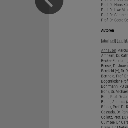
Prof. Dr. Hans Kö
Prof. Dr. Uwe Mai
Prof. Dr. Günther
Prof. Dr. Georg S
Autoren
[
abc
] [
def
] [
ghi
] [
jk
Anhäuser
, Marcus
Arnheim, Dr. Kath
Becker-Follmann, 
Bensel, Dr. Joach
Bergfeld (†), Dr. 
Berthold, Prof. Dr.
Bogenrieder, Prof.
Bohrmann, PD Dr.
Bonk, Dr. Michael
Born, Prof. Dr. Ja
Braun, Andreas (A
Bürger, Prof. Dr. 
Cassada, Dr. Rand
Collatz, Prof. Dr.
Culmsee, Dr. Cars
Drews
, Dr. Martin