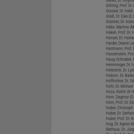
Götting, Prof. Dr.
Grasser, Dr. habil
Grieß, Dr. Eike (E.
Grüttner, Dr. Astri
Häbe, Martina (M
Haken, Prof. Dr.
Hanser, Dr. Hartw
Harder, Deane Lee
Hartmann, Prof. D
Hassenstein, Prof
Haug-Schnabel, PD
Hemminger, Dr. ha
Herbstritt, Dr. Lyd
Hobom, Dr. Barba
Hoffrichter, Dr. O
Hohl, Dr. Michael
Hoos, Katrin (K.H
Horn, Dagmar (D.
Horn, Prof. Dr. Eb
Huber, Christoph 
Huber, Dr. Gerhar
Huber, Prof. Dr. R
Hug, Dr. Agnes M.
Illerhaus, Dr. Jürg