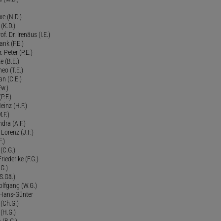
xe (N.D.)
 (K.D.)
of. Dr. Irenäus (I.E.)
ank (F.E.)
Peter (P.E.)
e (B.E.)
eo (T.E.)
an (C.E.)
Ew.)
P.F.)
einz (H.F.)
.F.)
dra (A.F.)
Lorenz (J.F.)
.)
 (C.G.)
riederike (F.G.)
G.)
S.Gä.)
olfgang (W.G.)
. Hans-Günter
 (Ch.G.)
 (H.G.)
a (B.G.)