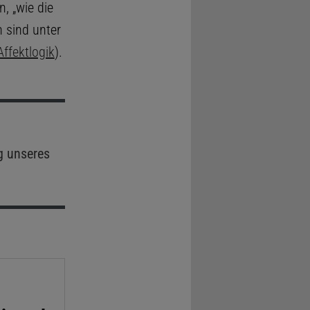
, „wie die
 sind unter
Affektlogik
).
g unseres