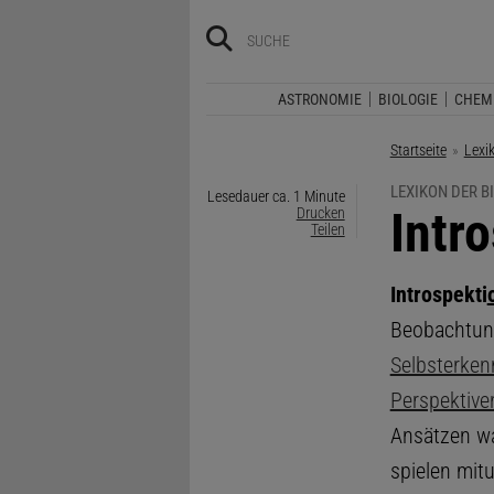
ASTRONOMIE
BIOLOGIE
CHEM
Startseite
Lexi
LEXIKON DER B
Lesedauer ca. 1 Minute
:
Intr
Drucken
Teilen
Introspekti
Beobachtun
Selbsterken
Perspektiv
Ansätzen wa
spielen mit