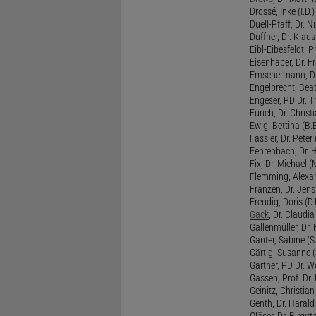
Drossé, Inke (I.D.)
Duell-Pfaff, Dr. Ni
Duffner, Dr. Klaus
Eibl-Eibesfeldt, Pr
Eisenhaber, Dr. Fr
Emschermann, Dr. 
Engelbrecht, Beat
Engeser, PD Dr. Th
Eurich, Dr. Christi
Ewig, Bettina (B.
Fässler, Dr. Peter (
Fehrenbach, Dr. H
Fix, Dr. Michael (M
Flemming, Alexan
Franzen, Dr. Jens 
Freudig, Doris (D.F
Gack
, Dr. Claudia
Gallenmüller, Dr. F
Ganter, Sabine (S.
Gärtig, Susanne (
Gärtner, PD Dr. W
Gassen, Prof. Dr
Geinitz, Christian
Genth, Dr. Harald
Gläser, Dr. Birgitt