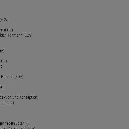
h
 (EDV)
nn (EDV)
diger Hartmann (EDV)
r
DV)
(EDV)
id
-Brauner (EDV)
e:
edaktion und Konzeption)
Beratung)
genrieder (Botanik)
ünter Collatz (Zoologie)