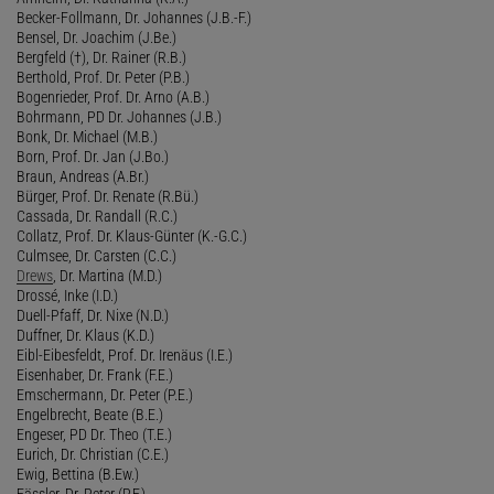
Becker-Follmann, Dr. Johannes (J.B.-F.)
Bensel, Dr. Joachim (J.Be.)
Bergfeld (†), Dr. Rainer (R.B.)
Berthold, Prof. Dr. Peter (P.B.)
Bogenrieder, Prof. Dr. Arno (A.B.)
Bohrmann, PD Dr. Johannes (J.B.)
Bonk, Dr. Michael (M.B.)
Born, Prof. Dr. Jan (J.Bo.)
Braun, Andreas (A.Br.)
Bürger, Prof. Dr. Renate (R.Bü.)
Cassada, Dr. Randall (R.C.)
Collatz, Prof. Dr. Klaus-Günter (K.-G.C.)
Culmsee, Dr. Carsten (C.C.)
Drews
, Dr. Martina (M.D.)
Drossé, Inke (I.D.)
Duell-Pfaff, Dr. Nixe (N.D.)
Duffner, Dr. Klaus (K.D.)
Eibl-Eibesfeldt, Prof. Dr. Irenäus (I.E.)
Eisenhaber, Dr. Frank (F.E.)
Emschermann, Dr. Peter (P.E.)
Engelbrecht, Beate (B.E.)
Engeser, PD Dr. Theo (T.E.)
Eurich, Dr. Christian (C.E.)
Ewig, Bettina (B.Ew.)
Fässler, Dr. Peter (P.F.)