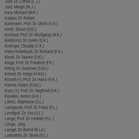
Just, Dr. Lothar (L.J.)
Just, Margit (M.J.)
Kary, Michael (M.K.)
Kaspar, Dr. Robert
Kattmann, Prof. Dr. Ulrich (U.K.)
Kindt, Silvan (S.Ki.)
Kirchner, Prof. Dr. Wolfgang (W.K.)
Kirkilionis, Dr. Evelin (E.K.)
Kislinger, Claudia (C.K.)
Klein-Hollerbach, Dr. Richard (R.K.)
Klonk, Dr. Sabine (S.Kl.)
Kluge, Prof. Dr. Friedrich (F.K.)
König, Dr. Susanne (S.Kö.)
Körner, Dr. Helge (H.Kör.)
Kössel (†), Prof. Dr. Hans (H.K.)
Kühnle, Ralph (R.Kü.)
Kuss (†), Prof. Dr. Siegfried (S.K.)
Kyrieleis, Armin (A.K.)
Lahrtz, Stephanie (S.L.)
Lamparski, Prof. Dr. Franz (F.L.)
Landgraf, Dr. Uta (U.L.)
Lange, Prof. Dr. Herbert (H.L.)
Lange, Jörg
Langer, Dr. Bernd (B.La.)
Larbolette, Dr. Oliver (O.L.)