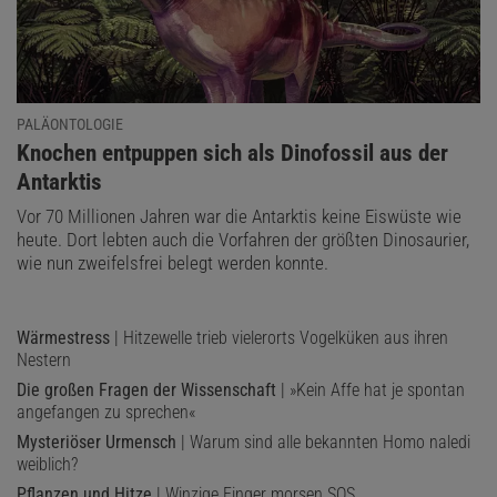
PALÄONTOLOGIE
:
Knochen entpuppen sich als Dinofossil aus der
Antarktis
Vor 70 Millionen Jahren war die Antarktis keine Eiswüste wie
heute. Dort lebten auch die Vorfahren der größten Dinosaurier,
wie nun zweifelsfrei belegt werden konnte.
Wärmestress
| Hitzewelle trieb vielerorts Vogelküken aus ihren
Nestern
Die großen Fragen der Wissenschaft
| »Kein Affe hat je spontan
angefangen zu sprechen«
Mysteriöser Urmensch
| Warum sind alle bekannten Homo naledi
weiblich?
Pflanzen und Hitze
| Winzige Finger morsen SOS