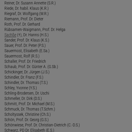
Reiner, Dr. Susann Annette (S.R.)
Riede, Dr. habil. Klaus (K.R.)
Riegraf, Dr. Wolfgang (W.R.)
Riemann, Prof. Dr. Dieter
Roth, Prof. Dr. Gerhard
Rübsamen-Waigmann, Prof. Dr. Helga
Sachße
(†), Dr. Hanns (H.S.)
Sander, Prof. Dr. Klaus (K.S.)
Sauer, Prof. Dr. Peter (P.S.)
Sauermost, Elisabeth (E.Sa.)
Sauermost, Rolf (R.S.)
Schaller, Prof. Dr. Friedrich
Schaub, Prof. Dr. Günter A. (G.Sb.)
Schickinger, Dr. Jürgen (J.S.)
Schindler, Dr. Franz (F.S.)
Schindler, Dr. Thomas (T.S.)
Schley, Yvonne (Y.S.)
Schling-Brodersen, Dr. Uschi
Schmeller, Dr. Dirk (D.S.)
Schmitt, Prof. Dr. Michael (M.S.)
Schmuck, Dr. Thomas (T.Schm.)
Scholtyssek, Christine (Ch.S.)
Schön, Prof. Dr. Georg (G.S.)
Schönwiese, Prof. Dr. Christian-Dietrich (C.-D.S.)
Schwarz, PD Dr. Elisabeth (E.S.)