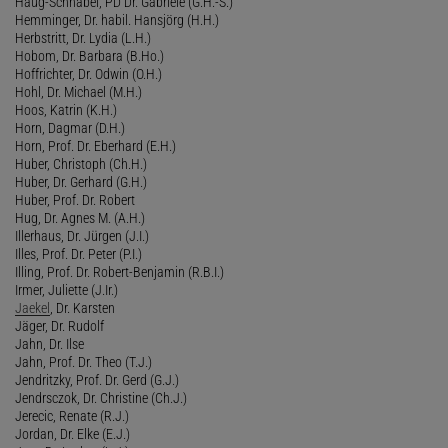
Haug-Schnabel, PD Dr. Gabriele (G.H.-S.)
Hemminger, Dr. habil. Hansjörg (H.H.)
Herbstritt, Dr. Lydia (L.H.)
Hobom, Dr. Barbara (B.Ho.)
Hoffrichter, Dr. Odwin (O.H.)
Hohl, Dr. Michael (M.H.)
Hoos, Katrin (K.H.)
Horn, Dagmar (D.H.)
Horn, Prof. Dr. Eberhard (E.H.)
Huber, Christoph (Ch.H.)
Huber, Dr. Gerhard (G.H.)
Huber, Prof. Dr. Robert
Hug, Dr. Agnes M. (A.H.)
Illerhaus, Dr. Jürgen (J.I.)
Illes, Prof. Dr. Peter (P.I.)
Illing, Prof. Dr. Robert-Benjamin (R.B.I.)
Irmer, Juliette (J.Ir.)
Jaekel
, Dr. Karsten
Jäger, Dr. Rudolf
Jahn, Dr. Ilse
Jahn, Prof. Dr. Theo (T.J.)
Jendritzky, Prof. Dr. Gerd (G.J.)
Jendrsczok, Dr. Christine (Ch.J.)
Jerecic, Renate (R.J.)
Jordan, Dr. Elke (E.J.)