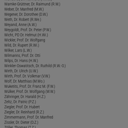
Warnke-Grüttner, Dr. Raimund (R.W.)
Weber, Dr. Manfred (M.W.)
Wegener, Dr. Dorothee (D.W.)
Weth, Dr. Robert (R.We.)
Weyand, Anne (A.W.)
Weygoldt, Prof. Dr. Peter (P.W.)
Wicht, PD Dr. Helmut (H.Wi.)
Wickler, Prof. Dr. Wolfgang
Wild, Dr. Rupert (R.Wi.)
Wilker, Lars (L.W.)
Wilmanns, Prof. Dr. Otti
Wilps, Dr. Hans (H.W.)
Winkler-Oswatitsch, Dr. Ruthild (R.W.-O.)
Wirth, Dr. Ulrich (U.W.)
Wirth, Prof. Dr. Volkmar (V.W.)
Wolf, Dr. Matthias (M.Wo.)
Wuketits, Prof. Dr. Franz M. (F.W.)
Wülker, Prof. Dr. Wolfgang (W.W.)
Zähringer, Dr. Harald (H.Z.)
Zeltz, Dr. Patric (P.Z.)
Ziegler, Prof. Dr. Hubert
Ziegler, Dr. Reinhard (R.Z.)
Zimmermann, Prof. Dr. Manfred
Zissler, Dr. Dieter (D.Z.)
Zöller, Thomas (T.Z.)