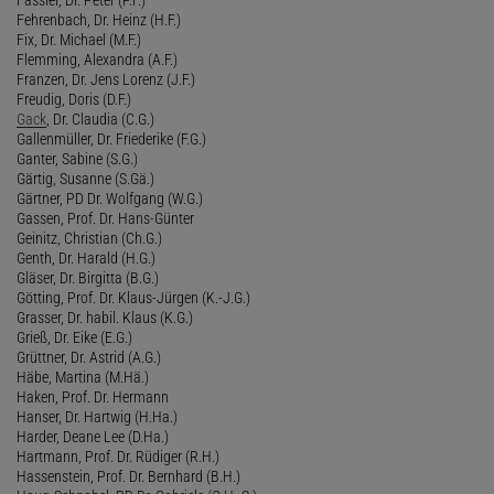
Fehrenbach, Dr. Heinz (H.F.)
Fix, Dr. Michael (M.F.)
Flemming, Alexandra (A.F.)
Franzen, Dr. Jens Lorenz (J.F.)
Freudig, Doris (D.F.)
Gack
, Dr. Claudia (C.G.)
Gallenmüller, Dr. Friederike (F.G.)
Ganter, Sabine (S.G.)
Gärtig, Susanne (S.Gä.)
Gärtner, PD Dr. Wolfgang (W.G.)
Gassen, Prof. Dr. Hans-Günter
Geinitz, Christian (Ch.G.)
Genth, Dr. Harald (H.G.)
Gläser, Dr. Birgitta (B.G.)
Götting, Prof. Dr. Klaus-Jürgen (K.-J.G.)
Grasser, Dr. habil. Klaus (K.G.)
Grieß, Dr. Eike (E.G.)
Grüttner, Dr. Astrid (A.G.)
Häbe, Martina (M.Hä.)
Haken, Prof. Dr. Hermann
Hanser, Dr. Hartwig (H.Ha.)
Harder, Deane Lee (D.Ha.)
Hartmann, Prof. Dr. Rüdiger (R.H.)
Hassenstein, Prof. Dr. Bernhard (B.H.)