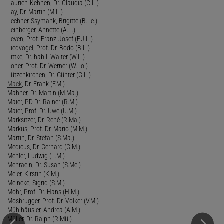
Laurien-Kehnen, Dr. Claudia (C.L.)
Lay, Dr. Martin (M.L.)
Lechner-Ssymank, Brigitte (B.Le.)
Leinberger, Annette (A.L.)
Leven, Prof. Franz-Josef (F.J.L.)
Liedvogel, Prof. Dr. Bodo (B.L.)
Littke, Dr. habil. Walter (W.L.)
Loher, Prof. Dr. Werner (W.Lo.)
Lützenkirchen, Dr. Günter (G.L.)
Mack
, Dr. Frank (F.M.)
Mahner, Dr. Martin (M.Ma.)
Maier, PD Dr. Rainer (R.M.)
Maier, Prof. Dr. Uwe (U.M.)
Marksitzer, Dr. René (R.Ma.)
Markus, Prof. Dr. Mario (M.M.)
Martin, Dr. Stefan (S.Ma.)
Medicus, Dr. Gerhard (G.M.)
Mehler, Ludwig (L.M.)
Mehraein, Dr. Susan (S.Me.)
Meier, Kirstin (K.M.)
Meineke, Sigrid (S.M.)
Mohr, Prof. Dr. Hans (H.M.)
Mosbrugger, Prof. Dr. Volker (V.M.)
Mühlhäusler, Andrea (A.M.)
Müller, Dr. Ralph (R.Mü.)