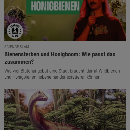
SCIENCE SLAM
:
Bienensterben und Honigboom: Wie passt das
zusammen?
Wie viel Blütenangebot eine Stadt braucht, damit Wildbienen
und Honigbienen nebeneinander existieren können.