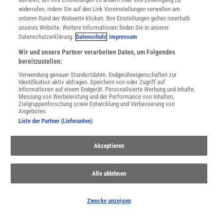
widerrufen, indem Sie auf den Link Voreinstellungen verwalten am
unteren Rand der Webseite klicken. Ihre Einstellungen gelten innerhalb
unseres Website. Weitere Informationen finden Sie in unserer
NACH OBEN
Datenschutzerklärung.
Datenschutz
Impressum
Wir und unsere Partner verarbeiten Daten, um Folgendes
bereitzustellen:
Für Sie im Spektrum-Shop und am Kiosk:
Verwendung genauer Standortdaten. Endgeräteeigenschaften zur
Identifikation aktiv abfragen. Speichern von oder Zugriff auf
Informationen auf einem Endgerät. Personalisierte Werbung und Inhalte,
Messung von Werbeleistung und der Performance von Inhalten,
Zielgruppenforschung sowie Entwicklung und Verbesserung von
Angeboten.
Liste der Partner (Lieferanten)
Akzeptieren
WEITERE NEUERSCHEINUNGEN
SPEKTRUM SHOP
Alle ablehnen
Spektrum
.de-Newsletter abonnieren
Zwecke anzeigen
JETZT ANMELDEN!