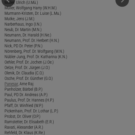
Müller, Ulrich (U.Mü.)
Müller, Wolfgang Harry (W.H.M.)
Murmann-Kristen, Dr. Luise (L.Mu.)
Mutke, Jens (J.M.)
Narberhaus, Ingo (I.N.)
Neub, Dr. Martin (M.N.)
Neumann, Dr. Harald (H.Ne.)
Neumann, Prof. Dr. Herbert (H.N.)
Nick, PD Dr. Peter (P.N.)
Nörenberg, Prof. Dr. Wolfgang (W.N.)
Nübler-Jung, Prof. Dr. Katharina (K.N.)
Oehler, Prof. Dr. Jochen (J.Oe.)
Oelze, Prof. Dr. Jürgen (J.O.)
Olenik, Dr. Claudia (C.O.)
Osche, Prof. Dr. Günther (G.O.)
Panesar
, Arne Raj
Panholzer, Bärbel (B.P.)
Paul, PD Dr. Andreas (A.P.)
Paulus, Prof. Dr. Hannes (H.P.)
Pfaff, Dr. Winfried (W.P.)
Pickenhain, Prof. Dr. Lothar (L.P.)
Probst, Dr. Oliver (O.P.)
Ramstetter, Dr. Elisabeth (E.R.)
Ravati, Alexander (A.R.)
Rehfeld, Dr. Klaus (K.Re.)