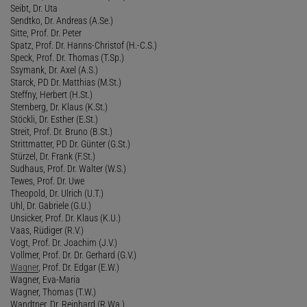
Seibt, Dr. Uta
Sendtko, Dr. Andreas (A.Se.)
Sitte, Prof. Dr. Peter
Spatz, Prof. Dr. Hanns-Christof (H.-C.S.)
Speck, Prof. Dr. Thomas (T.Sp.)
Ssymank, Dr. Axel (A.S.)
Starck, PD Dr. Matthias (M.St.)
Steffny, Herbert (H.St.)
Sternberg, Dr. Klaus (K.St.)
Stöckli, Dr. Esther (E.St.)
Streit, Prof. Dr. Bruno (B.St.)
Strittmatter, PD Dr. Günter (G.St.)
Stürzel, Dr. Frank (F.St.)
Sudhaus, Prof. Dr. Walter (W.S.)
Tewes, Prof. Dr. Uwe
Theopold, Dr. Ulrich (U.T.)
Uhl, Dr. Gabriele (G.U.)
Unsicker, Prof. Dr. Klaus (K.U.)
Vaas, Rüdiger (R.V.)
Vogt, Prof. Dr. Joachim (J.V.)
Vollmer, Prof. Dr. Dr. Gerhard (G.V.)
Wagner
, Prof. Dr. Edgar (E.W.)
Wagner, Eva-Maria
Wagner, Thomas (T.W.)
Wandtner, Dr. Reinhard (R.Wa.)