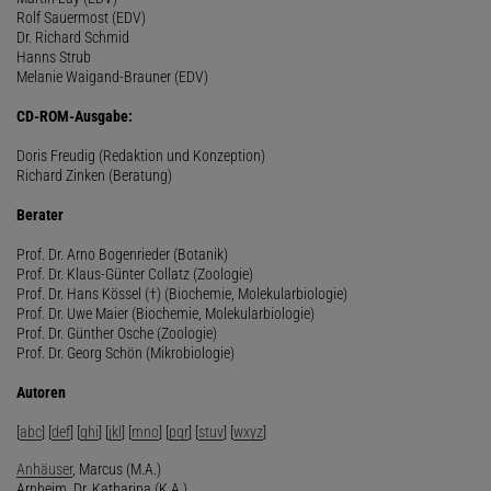
Rolf Sauermost (EDV)
Dr. Richard Schmid
Hanns Strub
Melanie Waigand-Brauner (EDV)
CD-ROM-Ausgabe:
Doris Freudig (Redaktion und Konzeption)
Richard Zinken (Beratung)
Berater
Prof. Dr. Arno Bogenrieder (Botanik)
Prof. Dr. Klaus-Günter Collatz (Zoologie)
Prof. Dr. Hans Kössel (†) (Biochemie, Molekularbiologie)
Prof. Dr. Uwe Maier (Biochemie, Molekularbiologie)
Prof. Dr. Günther Osche (Zoologie)
Prof. Dr. Georg Schön (Mikrobiologie)
Autoren
[
abc
] [
def
] [
ghi
] [
jkl
] [
mno
] [
pqr
] [
stuv
] [
wxyz
]
Anhäuser
, Marcus (M.A.)
Arnheim, Dr. Katharina (K.A.)