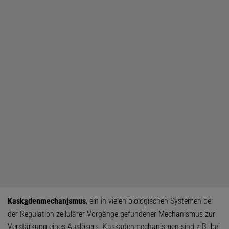
Kask
a
denmechan
i
smus
, ein in vielen biologischen Systemen bei
der Regulation zellulärer Vorgänge gefundener Mechanismus zur
Verstärkung eines Auslösers. Kaskadenmechanismen sind z.B. bei