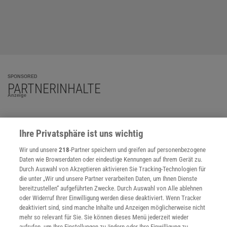
SPONSORED
PARTNERINHALTE
Anzeige
Ihre Privatsphäre ist uns wichtig
Wir und unsere
218
-Partner speichern und greifen auf personenbezogene
Daten wie Browserdaten oder eindeutige Kennungen auf Ihrem Gerät zu.
Durch Auswahl von Akzeptieren aktivieren Sie Tracking-Technologien für
die unter „Wir und unsere Partner verarbeiten Daten, um Ihnen Dienste
bereitzustellen“ aufgeführten Zwecke. Durch Auswahl von Alle ablehnen
oder Widerruf Ihrer Einwilligung werden diese deaktiviert. Wenn Tracker
deaktiviert sind, sind manche Inhalte und Anzeigen möglicherweise nicht
mehr so relevant für Sie. Sie können dieses Menü jederzeit wieder
aufrufen, um Ihre Einstellungen zu ändern oder Ihre Einwilligung zu