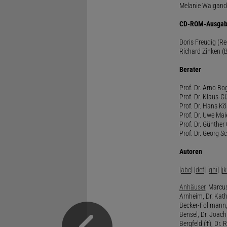
Melanie Waigand
CD-ROM-Ausgab
Doris Freudig (R
Richard Zinken (
Berater
Prof. Dr. Arno Bo
Prof. Dr. Klaus-G
Prof. Dr. Hans Kö
Prof. Dr. Uwe Mai
Prof. Dr. Günther
Prof. Dr. Georg S
Autoren
[
abc
] [
def
] [
ghi
] [
jk
Anhäuser
, Marcus
Arnheim, Dr. Kath
Becker-Follmann, 
Bensel, Dr. Joach
Bergfeld (†), Dr. 