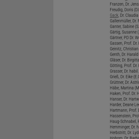
Franzen, Dr. Jens 
Freudig, Doris (D.F
Gack
, Dr. Claudia
Gallenmüller, Dr. F
Ganter, Sabine (S.
Gärtig, Susanne (
Gärtner, PD Dr. W
Gassen, Prof. Dr
Geinitz, Christian
Genth, Dr. Harald
Gläser, Dr. Birgitt
Götting, Prof. Dr.
Grasser, Dr. habil
Grieß, Dr. Eike (E.
Grüttner, Dr. Astri
Häbe, Martina (M
Haken, Prof. Dr.
Hanser, Dr. Hartw
Harder, Deane Lee
Hartmann, Prof. D
Hassenstein, Prof
Haug-Schnabel, PD
Hemminger, Dr. ha
Herbstritt, Dr. Lyd
Hobom, Dr. Barba