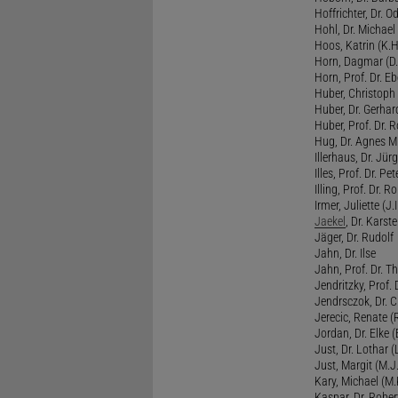
Hoffrichter, Dr. O
Hohl, Dr. Michael
Hoos, Katrin (K.H
Horn, Dagmar (D.
Horn, Prof. Dr. Eb
Huber, Christoph 
Huber, Dr. Gerhar
Huber, Prof. Dr. R
Hug, Dr. Agnes M.
Illerhaus, Dr. Jürg
Illes, Prof. Dr. Pete
Illing, Prof. Dr. 
Irmer, Juliette (J.Ir
Jaekel
, Dr. Karst
Jäger, Dr. Rudolf
Jahn, Dr. Ilse
Jahn, Prof. Dr. Th
Jendritzky, Prof. 
Jendrsczok, Dr. Ch
Jerecic, Renate (R
Jordan, Dr. Elke (
Just, Dr. Lothar (L
Just, Margit (M.J.
Kary, Michael (M.
Kaspar, Dr. Rober