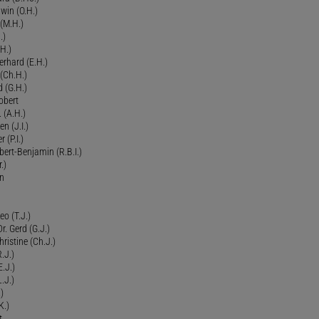
dwin (O.H.)
 (M.H.)
.)
H.)
erhard (E.H.)
(Ch.H.)
d (G.H.)
obert
 (A.H.)
en (J.I.)
r (P.I.)
Robert-Benjamin (R.B.I.)
.)
en
eo (T.J.)
Dr. Gerd (G.J.)
ristine (Ch.J.)
.J.)
E.J.)
.J.)
)
K.)
t