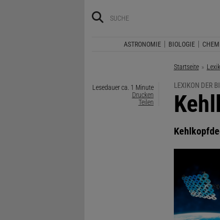
ASTRONOMIE
BIOLOGIE
CHEM
Startseite
Lexi
LEXIKON DER B
Lesedauer ca. 1 Minute
:
Kehl
Drucken
Teilen
Kehlkopfde