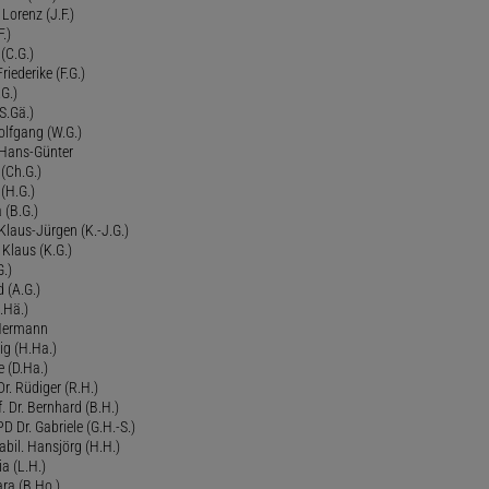
Lorenz (J.F.)
.)
 (C.G.)
riederike (F.G.)
G.)
S.Gä.)
olfgang (W.G.)
. Hans-Günter
 (Ch.G.)
 (H.G.)
a (B.G.)
 Klaus-Jürgen (K.-J.G.)
. Klaus (K.G.)
G.)
d (A.G.)
.Hä.)
 Hermann
ig (H.Ha.)
 (D.Ha.)
r. Rüdiger (R.H.)
. Dr. Bernhard (B.H.)
 Dr. Gabriele (G.H.-S.)
bil. Hansjörg (H.H.)
ia (L.H.)
ra (B.Ho.)