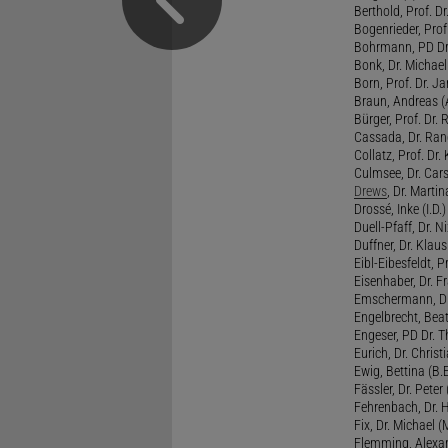
Berthold, Prof. Dr.
Bogenrieder, Prof.
Bohrmann, PD Dr.
Bonk, Dr. Michael
Born, Prof. Dr. Ja
Braun, Andreas (A
Bürger, Prof. Dr. 
Cassada, Dr. Rand
Collatz, Prof. Dr.
Culmsee, Dr. Cars
Drews
, Dr. Martin
Drossé, Inke (I.D.)
Duell-Pfaff, Dr. Ni
Duffner, Dr. Klaus
Eibl-Eibesfeldt, Pr
Eisenhaber, Dr. Fr
Emschermann, Dr. 
Engelbrecht, Beat
Engeser, PD Dr. Th
Eurich, Dr. Christi
Ewig, Bettina (B.
Fässler, Dr. Peter (
Fehrenbach, Dr. H
Fix, Dr. Michael (M
Flemming, Alexan