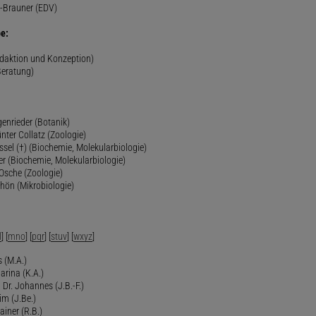
-Brauner (EDV)
e:
edaktion und Konzeption)
Beratung)
genrieder (Botanik)
ünter Collatz (Zoologie)
ssel (†) (Biochemie, Molekularbiologie)
er (Biochemie, Molekularbiologie)
 Osche (Zoologie)
chön (Mikrobiologie)
l
] [
mno
] [
pqr
] [
stuv
] [
wxyz
]
 (M.A.)
arina (K.A.)
Dr. Johannes (J.B.-F.)
im (J.Be.)
Rainer (R.B.)