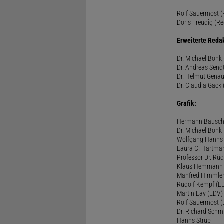
Rolf Sauermost (P
Doris Freudig (Re
Erweiterte Reda
Dr. Michael Bonk 
Dr. Andreas Sendt
Dr. Helmut Genau
Dr. Claudia Gack 
Grafik:
Hermann Bausc
Dr. Michael Bonk
Wolfgang Hanns
Laura C. Hartma
Professor Dr. Rü
Klaus Hemmann
Manfred Himmle
Rudolf Kempf (E
Martin Lay (EDV)
Rolf Sauermost 
Dr. Richard Schm
Hanns Strub