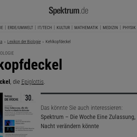
IE
ERDE/UMWELT
IT/TECH
KULTUR
MATHEMATIK
MEDIZIN
PHYSIK
ka
Lexikon der Biologie
Aktuelle Seite:
Kehlkopfdeckel
IOLOGIE
kopfdeckel
ckel
, die
Epiglottis
.
Das könnte Sie auch interessieren:
Spektrum – Die Woche
Eine Zulassung, 
Nacht verändern könnte