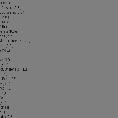
 Peter (P.B.)
 Dr. Arno (A.B.)
 Johannes (J.B.)
 (M.B.)
n (J.Bo.)
.Br.)
Renate (R.Bü.)
all (R.C.)
 Klaus-Günter (K.-G.C.)
ten (C.C.)
a (M.D.)
xe (N.D.)
 (K.D.)
of. Dr. Irenäus (I.E.)
ank (F.E.)
Peter (P.E.)
e (B.E.)
eo (T.E.)
an (C.E.)
Ew.)
P.F.)
einz (H.F.)
.F.)
dra (A.F.)