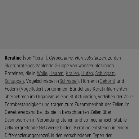
Kerat
i
ne
[von
*kera-
],
Cytokeratine, Hornsubstanzen
, zu den
Skleroproteinen
zählende Gruppe von wasserunlöslichen
Proteinen, die in
Wolle
,
Haaren
,
Krallen
,
Hufen
,
Schildpatt
,
Schuppen
, Vogelschnäbeln (
Schnabel
), Hörnern (
Gehörn
) und
Federn (
Vogelfeder
) vorkommen. Bündel aus Keratinfilamenten
übernehmen im Organismus eine Stützfunktion, verleihen der
Zelle
Formbeständigkeit und tragen zum Zusammenhalt der Zellen im
Gewebeverband bei, da sie in benachbarten Zellen über
Desmosomen
in Verbindung stehen und so mechanisch stabile,
zellübergreifende Netzwerke bilden. Keratine entstehen in einem
Differenzierungsprozeß in den verschiedenen Typen der