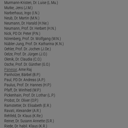
Murmann-Kristen, Dr. Luise (L.Mu.)
Mutke, Jens (J.M.)
Narberhaus, Ingo (I.N.)
Neub, Dr. Martin (M.N.)
Neumann, Dr. Harald (H.Ne.)
Neumann, Prof. Dr. Herbert (H.N.)
Nick, PD Dr. Peter (P.N.)
Nörenberg, Prof. Dr. Wolfgang (W.N.)
Nübler-Jung, Prof. Dr. Katharina (K.N.)
Oehler, Prof. Dr. Jochen (J.Oe.)
Oelze, Prof. Dr. Jürgen (J.O.)
Olenik, Dr. Claudia (C.O.)
Osche, Prof. Dr. Günther (G.O.)
Panesar
, Arne Raj
Panholzer, Bärbel (B.P.)
Paul, PD Dr. Andreas (A.P.)
Paulus, Prof. Dr. Hannes (H.P.)
Pfaff, Dr. Winfried (W.P.)
Pickenhain, Prof. Dr. Lothar (L.P.)
Probst, Dr. Oliver (O.P.)
Ramstetter, Dr. Elisabeth (E.R.)
Ravati, Alexander (A.R.)
Rehfeld, Dr. Klaus (K.Re.)
Reiner, Dr. Susann Annette (S.R.)
Riede, Dr. habil. Klaus (K.R.)