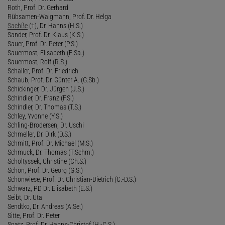
Roth, Prof. Dr. Gerhard
Rübsamen-Waigmann, Prof. Dr. Helga
Sachße
(†), Dr. Hanns (H.S.)
Sander, Prof. Dr. Klaus (K.S.)
Sauer, Prof. Dr. Peter (P.S.)
Sauermost, Elisabeth (E.Sa.)
Sauermost, Rolf (R.S.)
Schaller, Prof. Dr. Friedrich
Schaub, Prof. Dr. Günter A. (G.Sb.)
Schickinger, Dr. Jürgen (J.S.)
Schindler, Dr. Franz (F.S.)
Schindler, Dr. Thomas (T.S.)
Schley, Yvonne (Y.S.)
Schling-Brodersen, Dr. Uschi
Schmeller, Dr. Dirk (D.S.)
Schmitt, Prof. Dr. Michael (M.S.)
Schmuck, Dr. Thomas (T.Schm.)
Scholtyssek, Christine (Ch.S.)
Schön, Prof. Dr. Georg (G.S.)
Schönwiese, Prof. Dr. Christian-Dietrich (C.-D.S.)
Schwarz, PD Dr. Elisabeth (E.S.)
Seibt, Dr. Uta
Sendtko, Dr. Andreas (A.Se.)
Sitte, Prof. Dr. Peter
Spatz, Prof. Dr. Hanns-Christof (H.-C.S.)