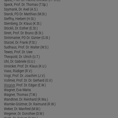
Speck, Prof. Dr. Thomas (T.Sp.)
Ssymank, Dr. Axel (A.S.)
Starck, PD Dr. Matthias (M.St.)
Steffny, Herbert (H.St.)
Sternberg, Dr. Klaus (K.St.)
Stöckli, Dr. Esther (E.St.)
Streit, Prof. Dr. Bruno (B.St.)
Strittmatter, PD Dr. Günter (G.St.)
Stürzel, Dr. Frank (F.St.)
Sudhaus, Prof. Dr. Walter (W.S.)
Tewes, Prof. Dr. Uwe
Theopold, Dr. Ulrich (U.T.)
Uhl, Dr. Gabriele (G.U.)
Unsicker, Prof. Dr. Klaus (K.U.)
Vaas, Rüdiger (R.V.)
Vogt, Prof. Dr. Joachim (J.V.)
Vollmer, Prof. Dr. Dr. Gerhard (G.V.)
Wagner
, Prof. Dr. Edgar (E.W.)
Wagner, Eva-Maria
Wagner, Thomas (T.W.)
Wandtner, Dr. Reinhard (R.Wa.)
Warnke-Grüttner, Dr. Raimund (R.W.)
Weber, Dr. Manfred (M.W.)
Wegener, Dr. Dorothee (D.W.)