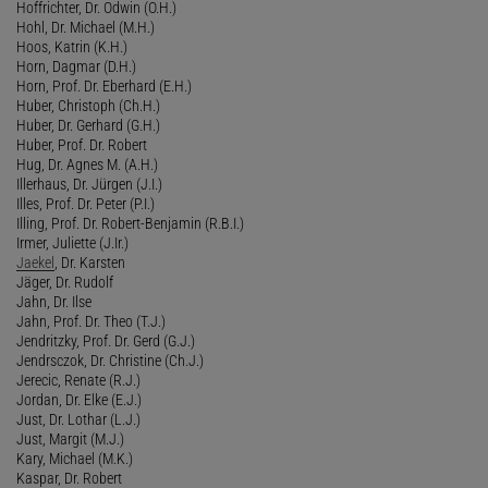
Hoffrichter, Dr. Odwin (O.H.)
Hohl, Dr. Michael (M.H.)
Hoos, Katrin (K.H.)
Horn, Dagmar (D.H.)
Horn, Prof. Dr. Eberhard (E.H.)
Huber, Christoph (Ch.H.)
Huber, Dr. Gerhard (G.H.)
Huber, Prof. Dr. Robert
Hug, Dr. Agnes M. (A.H.)
Illerhaus, Dr. Jürgen (J.I.)
Illes, Prof. Dr. Peter (P.I.)
Illing, Prof. Dr. Robert-Benjamin (R.B.I.)
Irmer, Juliette (J.Ir.)
Jaekel
, Dr. Karsten
Jäger, Dr. Rudolf
Jahn, Dr. Ilse
Jahn, Prof. Dr. Theo (T.J.)
Jendritzky, Prof. Dr. Gerd (G.J.)
Jendrsczok, Dr. Christine (Ch.J.)
Jerecic, Renate (R.J.)
Jordan, Dr. Elke (E.J.)
Just, Dr. Lothar (L.J.)
Just, Margit (M.J.)
Kary, Michael (M.K.)
Kaspar, Dr. Robert