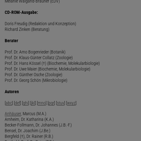
Melanie Waigand-Brauner (EDV)
CD-ROM-Ausgabe:
Doris Freudig (Redaktion und Konzeption)
Richard Zinken (Beratung)
Berater
Prof. Dr. Arno Bogenrieder (Botanik)
Prof. Dr. Klaus-Günter Collatz (Zoologie)
Prof. Dr. Hans Kössel (†) (Biochemie, Molekularbiologie)
Prof. Dr. Uwe Maier (Biochemie, Molekularbiologie)
Prof. Dr. Günther Osche (Zoologie)
Prof. Dr. Georg Schön (Mikrobiologie)
Autoren
[
abc
] [
def
] [
ghi
] [
jkl
] [
mno
] [
pqr
] [
stuv
] [
wxyz
]
Anhäuser
, Marcus (M.A.)
Arnheim, Dr. Katharina (K.A.)
Becker-Follmann, Dr. Johannes (J.B.-F.)
Bensel, Dr. Joachim (J.Be.)
Bergfeld (†), Dr. Rainer (R.B.)