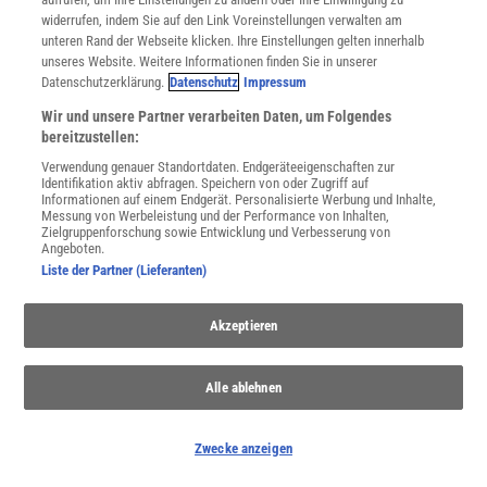
widerrufen, indem Sie auf den Link Voreinstellungen verwalten am
unteren Rand der Webseite klicken. Ihre Einstellungen gelten innerhalb
unseres Website. Weitere Informationen finden Sie in unserer
Datenschutzerklärung.
Datenschutz
Impressum
Wir und unsere Partner verarbeiten Daten, um Folgendes
bereitzustellen:
WEITERE NEUERSCHEINUNGEN
SPEKTRUM SHOP
Verwendung genauer Standortdaten. Endgeräteeigenschaften zur
Identifikation aktiv abfragen. Speichern von oder Zugriff auf
Informationen auf einem Endgerät. Personalisierte Werbung und Inhalte,
Messung von Werbeleistung und der Performance von Inhalten,
Spektrum
.de-Newsletter abonnieren
Zielgruppenforschung sowie Entwicklung und Verbesserung von
Angeboten.
Liste der Partner (Lieferanten)
JETZT ANMELDEN!
Akzeptieren
Sie können unsere Newsletter jederzeit wieder abbestellen. Infos zu unserem Umgang
mit Ihren personenbezogenen Daten finden Sie in unserer
Datenschutzerklärung
.
Alle ablehnen
SERVICES
Zwecke anzeigen
Newsletter
Kontakt