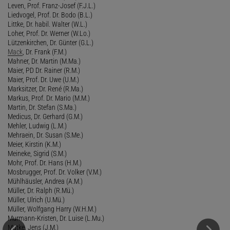
Leven, Prof. Franz-Josef (F.J.L.)
Liedvogel, Prof. Dr. Bodo (B.L.)
Littke, Dr. habil. Walter (W.L.)
Loher, Prof. Dr. Werner (W.Lo.)
Lützenkirchen, Dr. Günter (G.L.)
Mack
, Dr. Frank (F.M.)
Mahner, Dr. Martin (M.Ma.)
Maier, PD Dr. Rainer (R.M.)
Maier, Prof. Dr. Uwe (U.M.)
Marksitzer, Dr. René (R.Ma.)
Markus, Prof. Dr. Mario (M.M.)
Martin, Dr. Stefan (S.Ma.)
Medicus, Dr. Gerhard (G.M.)
Mehler, Ludwig (L.M.)
Mehraein, Dr. Susan (S.Me.)
Meier, Kirstin (K.M.)
Meineke, Sigrid (S.M.)
Mohr, Prof. Dr. Hans (H.M.)
Mosbrugger, Prof. Dr. Volker (V.M.)
Mühlhäusler, Andrea (A.M.)
Müller, Dr. Ralph (R.Mü.)
Müller, Ulrich (U.Mü.)
Müller, Wolfgang Harry (W.H.M.)
Murmann-Kristen, Dr. Luise (L.Mu.)
Mutke, Jens (J.M.)