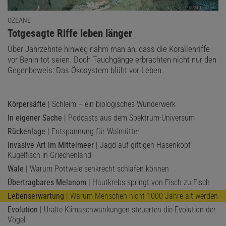
OZEANE
:
Totgesagte Riffe leben länger
Über Jahrzehnte hinweg nahm man an, dass die Korallenriffe
vor Benin tot seien. Doch Tauchgänge erbrachten nicht nur den
Gegenbeweis: Das Ökosystem blüht vor Leben.
Körpersäfte
| Schleim – ein biologisches Wunderwerk
In eigener Sache
| Podcasts aus dem Spektrum-Universum
Rückenlage
| Entspannung für Walmütter
Invasive Art im Mittelmeer
| Jagd auf giftigen Hasenkopf-
Kugelfisch in Griechenland
Wale
| Warum Pottwale senkrecht schlafen können
Übertragbares Melanom
| Hautkrebs springt von Fisch zu Fisch
Lebenserwartung
| Warum Menschen nicht 1000 Jahre alt werden
Evolution
| Uralte Klimaschwankungen steuerten die Evolution der
Vögel