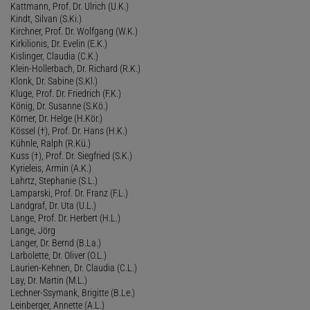
Kattmann, Prof. Dr. Ulrich (U.K.)
Kindt, Silvan (S.Ki.)
Kirchner, Prof. Dr. Wolfgang (W.K.)
Kirkilionis, Dr. Evelin (E.K.)
Kislinger, Claudia (C.K.)
Klein-Hollerbach, Dr. Richard (R.K.)
Klonk, Dr. Sabine (S.Kl.)
Kluge, Prof. Dr. Friedrich (F.K.)
König, Dr. Susanne (S.Kö.)
Körner, Dr. Helge (H.Kör.)
Kössel (†), Prof. Dr. Hans (H.K.)
Kühnle, Ralph (R.Kü.)
Kuss (†), Prof. Dr. Siegfried (S.K.)
Kyrieleis, Armin (A.K.)
Lahrtz, Stephanie (S.L.)
Lamparski, Prof. Dr. Franz (F.L.)
Landgraf, Dr. Uta (U.L.)
Lange, Prof. Dr. Herbert (H.L.)
Lange, Jörg
Langer, Dr. Bernd (B.La.)
Larbolette, Dr. Oliver (O.L.)
Laurien-Kehnen, Dr. Claudia (C.L.)
Lay, Dr. Martin (M.L.)
Lechner-Ssymank, Brigitte (B.Le.)
Leinberger, Annette (A.L.)