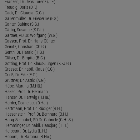
Franzen, Dr. Jens Lorenz (J.F.)
Freudig, Doris (D.F.)
Gack
, Dr. Claudia (C.G.)
Gallenmüller, Dr. Friederike (F.G.)
Ganter, Sabine (S.G.)
Gärtig, Susanne (S.Gä.)
Gärtner, PD Dr. Wolfgang (W.G.)
Gassen, Prof. Dr. Hans-Günter
Geinitz, Christian (Ch.G.)
Genth, Dr. Harald (H.G.)
Gläser, Dr. Birgitta (B.G.)
Götting, Prof. Dr. Klaus-Jürgen (K.-J.G.)
Grasser, Dr. habil. Klaus (K.G.)
Grieß, Dr. Eike (E.G.)
Grüttner, Dr. Astrid (A.G.)
Häbe, Martina (M.Hä.)
Haken, Prof. Dr. Hermann
Hanser, Dr. Hartwig (H.Ha.)
Harder, Deane Lee (D.Ha.)
Hartmann, Prof. Dr. Rüdiger (R.H.)
Hassenstein, Prof. Dr. Bernhard (B.H.)
Haug-Schnabel, PD Dr. Gabriele (G.H.-S.)
Hemminger, Dr. habil. Hansjörg (H.H.)
Herbstritt, Dr. Lydia (L.H.)
Hobom, Dr. Barbara (B.Ho.)