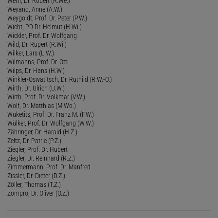
Weth, Dr. Robert (R.We.)
Weyand, Anne (A.W.)
Weygoldt, Prof. Dr. Peter (P.W.)
Wicht, PD Dr. Helmut (H.Wi.)
Wickler, Prof. Dr. Wolfgang
Wild, Dr. Rupert (R.Wi.)
Wilker, Lars (L.W.)
Wilmanns, Prof. Dr. Otti
Wilps, Dr. Hans (H.W.)
Winkler-Oswatitsch, Dr. Ruthild (R.W.-O.)
Wirth, Dr. Ulrich (U.W.)
Wirth, Prof. Dr. Volkmar (V.W.)
Wolf, Dr. Matthias (M.Wo.)
Wuketits, Prof. Dr. Franz M. (F.W.)
Wülker, Prof. Dr. Wolfgang (W.W.)
Zähringer, Dr. Harald (H.Z.)
Zeltz, Dr. Patric (P.Z.)
Ziegler, Prof. Dr. Hubert
Ziegler, Dr. Reinhard (R.Z.)
Zimmermann, Prof. Dr. Manfred
Zissler, Dr. Dieter (D.Z.)
Zöller, Thomas (T.Z.)
Zompro, Dr. Oliver (O.Z.)