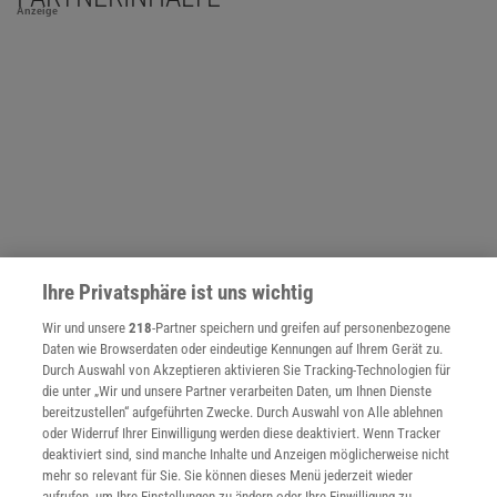
Anzeige
Ihre Privatsphäre ist uns wichtig
Wir und unsere
218
-Partner speichern und greifen auf personenbezogene
Daten wie Browserdaten oder eindeutige Kennungen auf Ihrem Gerät zu.
Durch Auswahl von Akzeptieren aktivieren Sie Tracking-Technologien für
NACH OBEN
die unter „Wir und unsere Partner verarbeiten Daten, um Ihnen Dienste
bereitzustellen“ aufgeführten Zwecke. Durch Auswahl von Alle ablehnen
oder Widerruf Ihrer Einwilligung werden diese deaktiviert. Wenn Tracker
deaktiviert sind, sind manche Inhalte und Anzeigen möglicherweise nicht
Für Sie im Spektrum-Shop und am Kiosk:
mehr so relevant für Sie. Sie können dieses Menü jederzeit wieder
aufrufen, um Ihre Einstellungen zu ändern oder Ihre Einwilligung zu