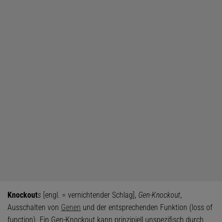
Knockout
s
[engl. = vernichtender Schlag],
Gen-Knockout
,
Ausschalten von
Genen
und der entsprechenden Funktion (loss of
function). Ein Gen-Knockout kann prinzipiell unspezifisch durch