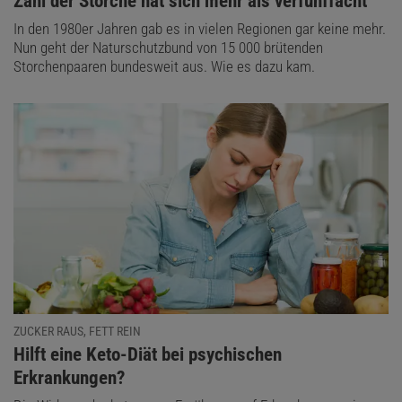
:
Zahl der Störche hat sich mehr als verfünffacht
In den 1980er Jahren gab es in vielen Regionen gar keine mehr.
Nun geht der Naturschutzbund von 15 000 brütenden
Storchenpaaren bundesweit aus. Wie es dazu kam.
ZUCKER RAUS, FETT REIN
:
Hilft eine Keto-Diät bei psychischen
Erkrankungen?