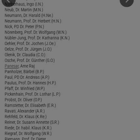
Narberhaus, Ingo (I.N.)
Neub, Dr. Martin (M.N.)
Neumann, Dr. Harald (H.Ne.)
Neumann, Prof. Dr. Herbert (H.N.)
Nick, PD Dr. Peter (P.N.)
Nörenberg, Prof. Dr. Wolfgang (W.N.)
Nübler-Jung, Prof. Dr. Katharina (K.N.)
Oehler, Prof. Dr. Jochen (J.Oe.)
Oelze, Prof. Dr. Jürgen (J.O.)
Olenik, Dr. Claudia (C.O.)
Osche, Prof. Dr. Günther (G.O.)
Panesar
, Arne Raj
Panholzer, Bärbel (B.P.)
Paul, PD Dr. Andreas (A.P.)
Paulus, Prof. Dr. Hannes (H.P.)
Pfaff, Dr. Winfried (W.P.)
Pickenhain, Prof. Dr. Lothar (L.P.)
Probst, Dr. Oliver (O.P.)
Ramstetter, Dr. Elisabeth (E.R.)
Ravati, Alexander (A.R.)
Rehfeld, Dr. Klaus (K.Re.)
Reiner, Dr. Susann Annette (S.R.)
Riede, Dr. habil. Klaus (K.R.)
Riegraf, Dr. Wolfgang (W.R.)
Riemann, Prof. Dr. Dieter