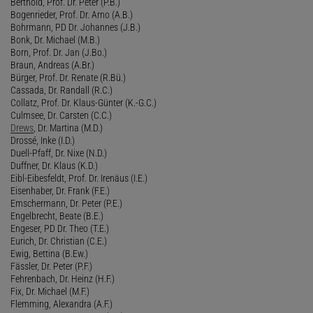
Berthold, Prof. Dr. Peter (P.B.)
Bogenrieder, Prof. Dr. Arno (A.B.)
Bohrmann, PD Dr. Johannes (J.B.)
Bonk, Dr. Michael (M.B.)
Born, Prof. Dr. Jan (J.Bo.)
Braun, Andreas (A.Br.)
Bürger, Prof. Dr. Renate (R.Bü.)
Cassada, Dr. Randall (R.C.)
Collatz, Prof. Dr. Klaus-Günter (K.-G.C.)
Culmsee, Dr. Carsten (C.C.)
Drews
, Dr. Martina (M.D.)
Drossé, Inke (I.D.)
Duell-Pfaff, Dr. Nixe (N.D.)
Duffner, Dr. Klaus (K.D.)
Eibl-Eibesfeldt, Prof. Dr. Irenäus (I.E.)
Eisenhaber, Dr. Frank (F.E.)
Emschermann, Dr. Peter (P.E.)
Engelbrecht, Beate (B.E.)
Engeser, PD Dr. Theo (T.E.)
Eurich, Dr. Christian (C.E.)
Ewig, Bettina (B.Ew.)
Fässler, Dr. Peter (P.F.)
Fehrenbach, Dr. Heinz (H.F.)
Fix, Dr. Michael (M.F.)
Flemming, Alexandra (A.F.)