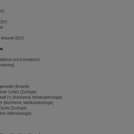
r
DV)
(EDV)
id
-Brauner (EDV)
e:
edaktion und Konzeption)
Beratung)
genrieder (Botanik)
ünter Collatz (Zoologie)
ssel (†) (Biochemie, Molekularbiologie)
er (Biochemie, Molekularbiologie)
 Osche (Zoologie)
chön (Mikrobiologie)