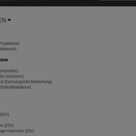
EN
rojektleiter)
dakteurin)
ktion
(Assistenz)
ko (Assistenz)
st (Etymologische Bearbeitung)
(Bildtafelredaktion)
h
 (EDV)
nn (EDV)
diger Hartmann (EDV)