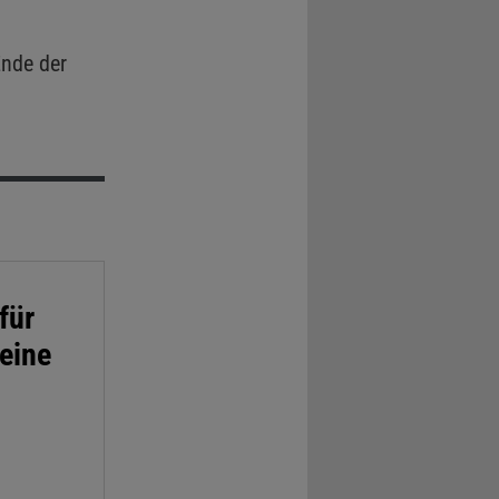
nde der
für
 eine