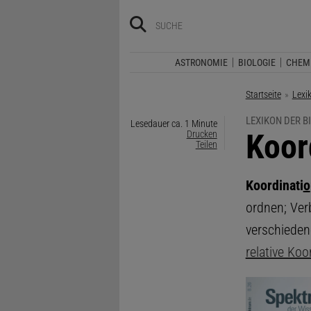
ASTRONOMIE
BIOLOGIE
CHEM
Startseite
Lexi
LEXIKON DER B
Lesedauer ca. 1 Minute
:
Koor
Drucken
Teilen
Koordinati
o
ordnen; Ve
verschieden
relative Koo