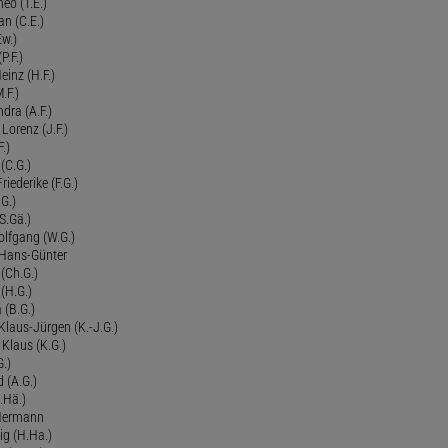
eo (T.E.)
an (C.E.)
Ew.)
P.F.)
einz (H.F.)
.F.)
dra (A.F.)
Lorenz (J.F.)
.)
 (C.G.)
riederike (F.G.)
G.)
S.Gä.)
olfgang (W.G.)
. Hans-Günter
 (Ch.G.)
 (H.G.)
a (B.G.)
 Klaus-Jürgen (K.-J.G.)
. Klaus (K.G.)
G.)
d (A.G.)
.Hä.)
 Hermann
ig (H.Ha.)