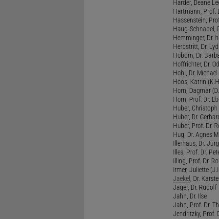
Harder, Deane Lee
Hartmann, Prof. D
Hassenstein, Prof
Haug-Schnabel, PD
Hemminger, Dr. ha
Herbstritt, Dr. Lyd
Hobom, Dr. Barba
Hoffrichter, Dr. O
Hohl, Dr. Michael
Hoos, Katrin (K.H
Horn, Dagmar (D.
Horn, Prof. Dr. Eb
Huber, Christoph 
Huber, Dr. Gerhar
Huber, Prof. Dr. R
Hug, Dr. Agnes M.
Illerhaus, Dr. Jürg
Illes, Prof. Dr. Pete
Illing, Prof. Dr. 
Irmer, Juliette (J.Ir
Jaekel
, Dr. Karst
Jäger, Dr. Rudolf
Jahn, Dr. Ilse
Jahn, Prof. Dr. Th
Jendritzky, Prof. 