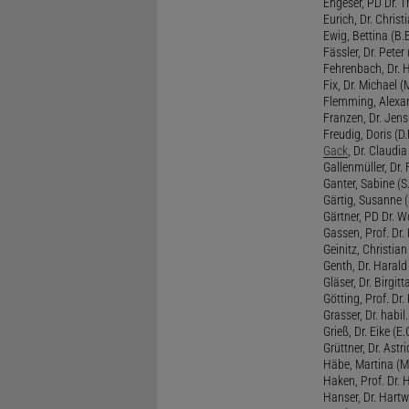
Engeser, PD Dr. Th
Eurich, Dr. Christi
Ewig, Bettina (B.
Fässler, Dr. Peter (
Fehrenbach, Dr. H
Fix, Dr. Michael (M
Flemming, Alexan
Franzen, Dr. Jens 
Freudig, Doris (D.F
Gack
, Dr. Claudia
Gallenmüller, Dr. F
Ganter, Sabine (S.
Gärtig, Susanne (
Gärtner, PD Dr. W
Gassen, Prof. Dr
Geinitz, Christian
Genth, Dr. Harald
Gläser, Dr. Birgitt
Götting, Prof. Dr.
Grasser, Dr. habil
Grieß, Dr. Eike (E.
Grüttner, Dr. Astri
Häbe, Martina (M
Haken, Prof. Dr.
Hanser, Dr. Hartw