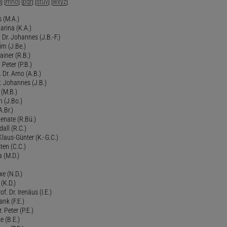
l
] [
mno
] [
pqr
] [
stuv
] [
wxyz
]
 (M.A.)
arina (K.A.)
Dr. Johannes (J.B.-F.)
im (J.Be.)
Rainer (R.B.)
 Peter (P.B.)
 Dr. Arno (A.B.)
 Johannes (J.B.)
 (M.B.)
n (J.Bo.)
.Br.)
Renate (R.Bü.)
all (R.C.)
 Klaus-Günter (K.-G.C.)
ten (C.C.)
a (M.D.)
xe (N.D.)
 (K.D.)
of. Dr. Irenäus (I.E.)
ank (F.E.)
Peter (P.E.)
e (B.E.)