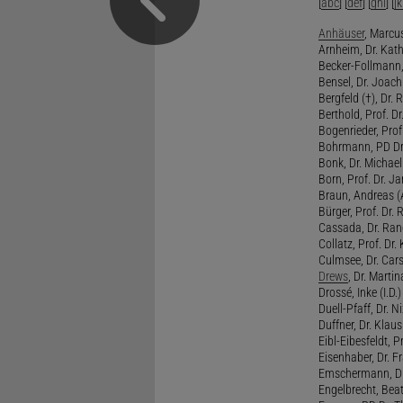
[
abc
] [
def
] [
ghi
] [
jk
Anhäuser
, Marcus
Arnheim, Dr. Kath
Becker-Follmann, 
Bensel, Dr. Joach
Bergfeld (†), Dr. 
Berthold, Prof. Dr.
Bogenrieder, Prof.
Bohrmann, PD Dr.
Bonk, Dr. Michael
Born, Prof. Dr. Ja
Braun, Andreas (A
Bürger, Prof. Dr. 
Cassada, Dr. Rand
Collatz, Prof. Dr.
Culmsee, Dr. Cars
Drews
, Dr. Martin
Drossé, Inke (I.D.)
Duell-Pfaff, Dr. Ni
Duffner, Dr. Klaus
Eibl-Eibesfeldt, Pr
Eisenhaber, Dr. Fr
Emschermann, Dr. 
Engelbrecht, Beat