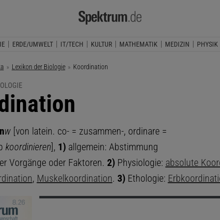
IE
ERDE/UMWELT
IT/TECH
KULTUR
MATHEMATIK
MEDIZIN
PHYSIK
ka
Lexikon der Biologie
Aktuelle Seite:
Koordination
IOLOGIE
dination
n
w
[von latein. co- = zusammen-, ordinare =
rb
koordinieren
],
1)
allgemein: Abstimmung
er Vorgänge oder Faktoren.
2)
Physiologie:
absolute Koor
rdination
,
Muskelkoordination
.
3)
Ethologie:
Erbkoordinat