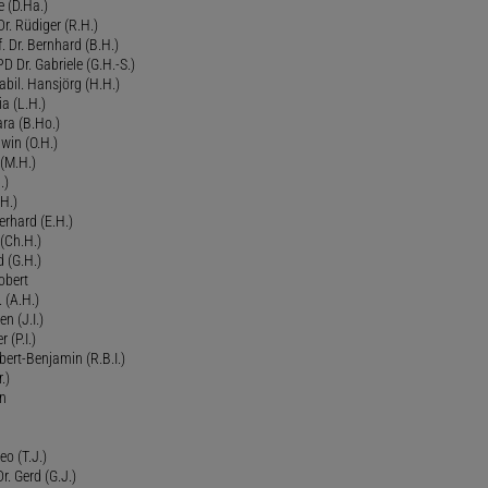
 (D.Ha.)
r. Rüdiger (R.H.)
. Dr. Bernhard (B.H.)
 Dr. Gabriele (G.H.-S.)
bil. Hansjörg (H.H.)
ia (L.H.)
ra (B.Ho.)
dwin (O.H.)
 (M.H.)
.)
H.)
erhard (E.H.)
(Ch.H.)
d (G.H.)
obert
 (A.H.)
en (J.I.)
r (P.I.)
Robert-Benjamin (R.B.I.)
.)
en
eo (T.J.)
Dr. Gerd (G.J.)