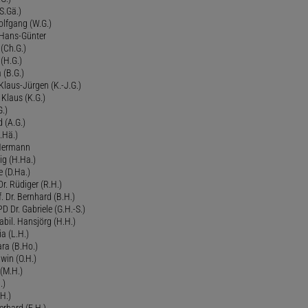
S.Gä.)
olfgang (W.G.)
. Hans-Günter
 (Ch.G.)
 (H.G.)
a (B.G.)
 Klaus-Jürgen (K.-J.G.)
. Klaus (K.G.)
G.)
d (A.G.)
.Hä.)
 Hermann
ig (H.Ha.)
 (D.Ha.)
r. Rüdiger (R.H.)
. Dr. Bernhard (B.H.)
 Dr. Gabriele (G.H.-S.)
bil. Hansjörg (H.H.)
ia (L.H.)
ra (B.Ho.)
dwin (O.H.)
 (M.H.)
.)
H.)
erhard (E.H.)