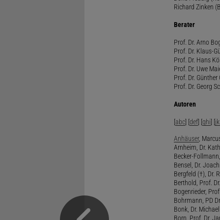
Richard Zinken (
Berater
Prof. Dr. Arno Bo
Prof. Dr. Klaus-G
Prof. Dr. Hans Kö
Prof. Dr. Uwe Mai
Prof. Dr. Günther
Prof. Dr. Georg S
Autoren
[
abc
] [
def
] [
ghi
] [
jk
Anhäuser
, Marcus
Arnheim, Dr. Kath
Becker-Follmann, 
Bensel, Dr. Joach
Bergfeld (†), Dr. 
Berthold, Prof. Dr.
Bogenrieder, Prof.
Bohrmann, PD Dr.
Bonk, Dr. Michael
Born, Prof. Dr. Ja