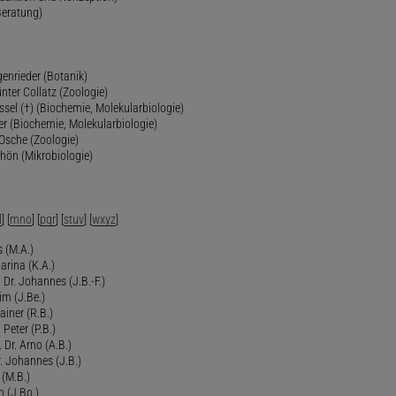
Beratung)
genrieder (Botanik)
ünter Collatz (Zoologie)
ssel (†) (Biochemie, Molekularbiologie)
er (Biochemie, Molekularbiologie)
 Osche (Zoologie)
chön (Mikrobiologie)
l
] [
mno
] [
pqr
] [
stuv
] [
wxyz
]
 (M.A.)
arina (K.A.)
Dr. Johannes (J.B.-F.)
im (J.Be.)
Rainer (R.B.)
 Peter (P.B.)
 Dr. Arno (A.B.)
 Johannes (J.B.)
 (M.B.)
n (J.Bo.)