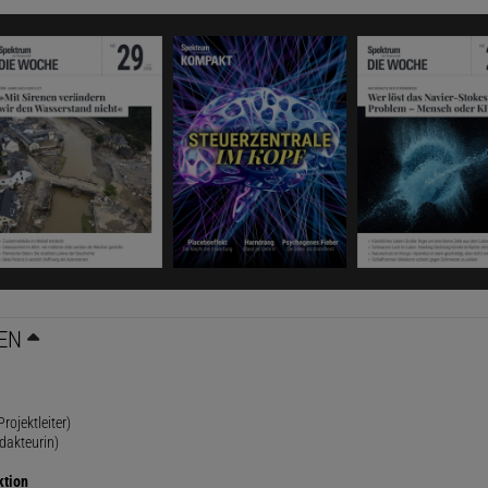
EN
rojektleiter)
dakteurin)
ktion