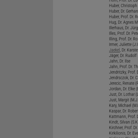
Huber, Christoph 
Huber, Dr. Gerhar
Huber, Prof. Dr. R
Hug, Dr. Agnes M.
Illerhaus, Dr. Jürg
Illes, Prof. Dr. Pete
Illing, Prof. Dr. 
Irmer, Juliette (J.Ir
Jaekel
, Dr. Karst
Jäger, Dr. Rudolf
Jahn, Dr. Ilse
Jahn, Prof. Dr. Th
Jendritzky, Prof. 
Jendrsczok, Dr. Ch
Jerecic, Renate (R
Jordan, Dr. Elke (
Just, Dr. Lothar (L
Just, Margit (M.J.
Kary, Michael (M.
Kaspar, Dr. Rober
Kattmann, Prof. Dr
Kindt, Silvan (S.Ki
Kirchner, Prof. D
Kirkilionis, Dr. Eve