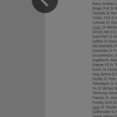
Braun, Andreas (A
Bürger, Prof. Dr. 
Cassada, Dr. Rand
Collatz, Prof. Dr.
Culmsee, Dr. Cars
Drews
, Dr. Martin
Drossé, Inke (I.D.)
Duell-Pfaff, Dr. Ni
Duffner, Dr. Klaus
Eibl-Eibesfeldt, Pr
Eisenhaber, Dr. Fr
Emschermann, Dr. 
Engelbrecht, Beat
Engeser, PD Dr. Th
Eurich, Dr. Christi
Ewig, Bettina (B.
Fässler, Dr. Peter (
Fehrenbach, Dr. H
Fix, Dr. Michael (M
Flemming, Alexan
Franzen, Dr. Jens 
Freudig, Doris (D.F
Gack
, Dr. Claudia
Gallenmüller, Dr. F
Ganter, Sabine (S.