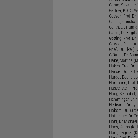
Gärtig, Susanne (
Gärtner, PD Dr. W
Gassen, Prof. Dr
Geinitz, Christian
Genth, Dr. Harald
Gläser, Dr. Birgitt
Götting, Prof. Dr.
Grasser, Dr. habil
Grieß, Dr. Eike (E.
Grüttner, Dr. Astri
Häbe, Martina (M
Haken, Prof. Dr.
Hanser, Dr. Hartw
Harder, Deane Lee
Hartmann, Prof. D
Hassenstein, Prof
Haug-Schnabel, PD
Hemminger, Dr. ha
Herbstritt, Dr. Lyd
Hobom, Dr. Barba
Hoffrichter, Dr. O
Hohl, Dr. Michael
Hoos, Katrin (K.H
Horn, Dagmar (D.
Horn, Prof. Dr. Eb