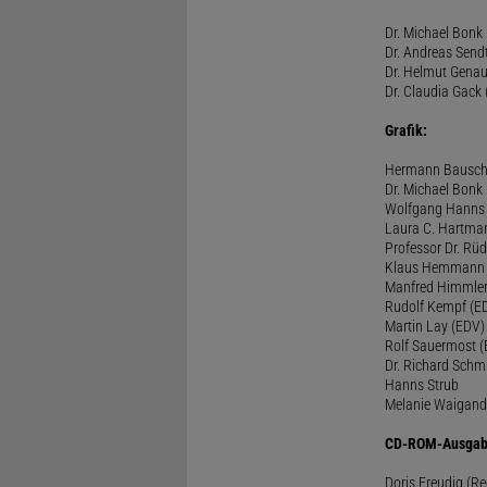
Dr. Michael Bonk 
Dr. Andreas Sendt
Dr. Helmut Genau
Dr. Claudia Gack 
Grafik:
Hermann Bausc
Dr. Michael Bonk
Wolfgang Hanns
Laura C. Hartma
Professor Dr. Rü
Klaus Hemmann
Manfred Himmle
Rudolf Kempf (E
Martin Lay (EDV)
Rolf Sauermost 
Dr. Richard Schm
Hanns Strub
Melanie Waigand
CD-ROM-Ausgab
Doris Freudig (R