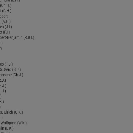
(Ch.H.)
d (G.H.)
obert
 (A.H.)
en (J.I.)
r (P.I.)
Robert-Benjamin (R.B.I.)
.)
en
eo (T.J.)
Dr. Gerd (G.J.)
ristine (Ch.J.)
.J.)
E.J.)
.J.)
)
K.)
t
. Ulrich (U.K.)
.)
r. Wolfgang (W.K.)
lin (E.K.)