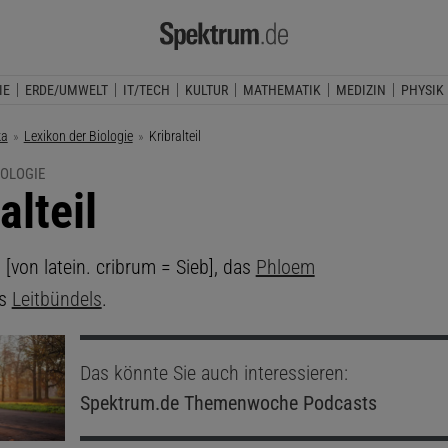
IE
ERDE/UMWELT
IT/TECH
KULTUR
MATHEMATIK
MEDIZIN
PHYSIK
ka
Lexikon der Biologie
Aktuelle Seite:
Kribralteil
IOLOGIE
alteil
m
[von latein. cribrum = Sieb], das
Phloem
es
Leitbündels
.
Das könnte Sie auch interessieren:
Spektrum.de
Themenwoche Podcasts