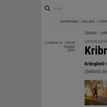
ASTRONOMIE
BIOLOGIE
CHEM
Startseite
Lexi
LEXIKON DER B
Lesedauer ca. 1 Minute
:
Kribr
Drucken
Teilen
Kribr
a
lteil
(Siebteil) d