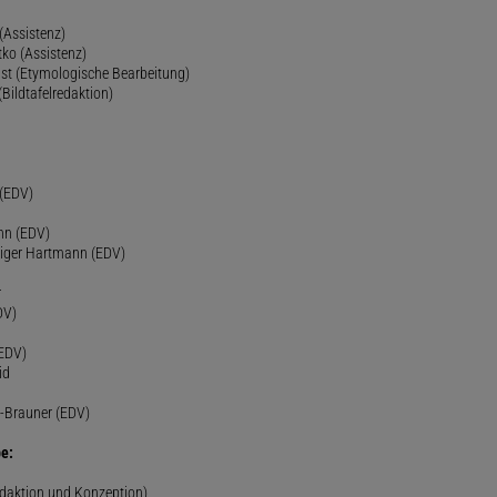
(Assistenz)
ko (Assistenz)
st (Etymologische Bearbeitung)
(Bildtafelredaktion)
h
 (EDV)
nn (EDV)
diger Hartmann (EDV)
r
DV)
(EDV)
id
-Brauner (EDV)
e:
edaktion und Konzeption)