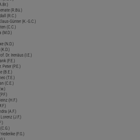
.Br.)
Renate (R.Bü.)
all (R.C.)
 Klaus-Günter (K.-G.C.)
ten (C.C.)
a (M.D.)
xe (N.D.)
 (K.D.)
of. Dr. Irenäus (I.E.)
ank (F.E.)
Peter (P.E.)
e (B.E.)
eo (T.E.)
an (C.E.)
Ew.)
P.F.)
einz (H.F.)
.F.)
dra (A.F.)
Lorenz (J.F.)
.)
 (C.G.)
riederike (F.G.)
G.)