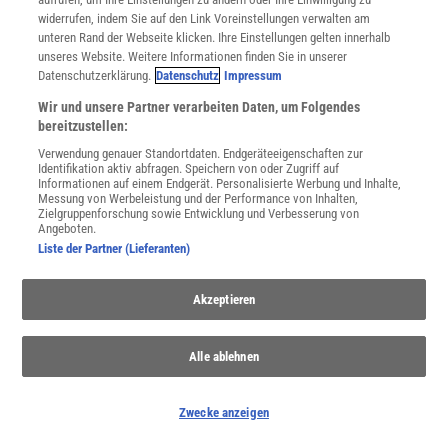
widerrufen, indem Sie auf den Link Voreinstellungen verwalten am
Für Sie im Spektrum-Shop und am Kiosk:
unteren Rand der Webseite klicken. Ihre Einstellungen gelten innerhalb
unseres Website. Weitere Informationen finden Sie in unserer
Datenschutzerklärung.
Datenschutz
Impressum
Wir und unsere Partner verarbeiten Daten, um Folgendes
bereitzustellen:
Verwendung genauer Standortdaten. Endgeräteeigenschaften zur
Identifikation aktiv abfragen. Speichern von oder Zugriff auf
Informationen auf einem Endgerät. Personalisierte Werbung und Inhalte,
Messung von Werbeleistung und der Performance von Inhalten,
WEITERE NEUERSCHEINUNGEN
SPEKTRUM SHOP
Zielgruppenforschung sowie Entwicklung und Verbesserung von
Angeboten.
Liste der Partner (Lieferanten)
Spektrum
.de-Newsletter abonnieren
Akzeptieren
JETZT ANMELDEN!
Alle ablehnen
Sie können unsere Newsletter jederzeit wieder abbestellen. Infos zu unserem Umgang
mit Ihren personenbezogenen Daten finden Sie in unserer
Datenschutzerklärung
.
Zwecke anzeigen