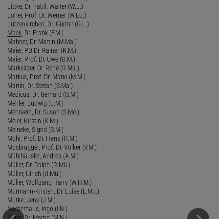
Littke, Dr. habil. Walter (W.L.)
Loher, Prof. Dr. Werner (W.Lo.)
Lützenkirchen, Dr. Günter (G.L.)
Mack
, Dr. Frank (F.M.)
Mahner, Dr. Martin (M.Ma.)
Maier, PD Dr. Rainer (R.M.)
Maier, Prof. Dr. Uwe (U.M.)
Marksitzer, Dr. René (R.Ma.)
Markus, Prof. Dr. Mario (M.M.)
Martin, Dr. Stefan (S.Ma.)
Medicus, Dr. Gerhard (G.M.)
Mehler, Ludwig (L.M.)
Mehraein, Dr. Susan (S.Me.)
Meier, Kirstin (K.M.)
Meineke, Sigrid (S.M.)
Mohr, Prof. Dr. Hans (H.M.)
Mosbrugger, Prof. Dr. Volker (V.M.)
Mühlhäusler, Andrea (A.M.)
Müller, Dr. Ralph (R.Mü.)
Müller, Ulrich (U.Mü.)
Müller, Wolfgang Harry (W.H.M.)
Murmann-Kristen, Dr. Luise (L.Mu.)
Mutke, Jens (J.M.)
Narberhaus, Ingo (I.N.)
Neub, Dr. Martin (M.N.)