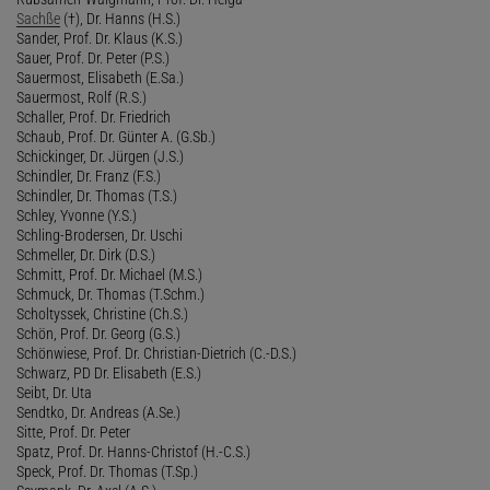
Sachße
(†), Dr. Hanns (H.S.)
Sander, Prof. Dr. Klaus (K.S.)
Sauer, Prof. Dr. Peter (P.S.)
Sauermost, Elisabeth (E.Sa.)
Sauermost, Rolf (R.S.)
Schaller, Prof. Dr. Friedrich
Schaub, Prof. Dr. Günter A. (G.Sb.)
Schickinger, Dr. Jürgen (J.S.)
Schindler, Dr. Franz (F.S.)
Schindler, Dr. Thomas (T.S.)
Schley, Yvonne (Y.S.)
Schling-Brodersen, Dr. Uschi
Schmeller, Dr. Dirk (D.S.)
Schmitt, Prof. Dr. Michael (M.S.)
Schmuck, Dr. Thomas (T.Schm.)
Scholtyssek, Christine (Ch.S.)
Schön, Prof. Dr. Georg (G.S.)
Schönwiese, Prof. Dr. Christian-Dietrich (C.-D.S.)
Schwarz, PD Dr. Elisabeth (E.S.)
Seibt, Dr. Uta
Sendtko, Dr. Andreas (A.Se.)
Sitte, Prof. Dr. Peter
Spatz, Prof. Dr. Hanns-Christof (H.-C.S.)
Speck, Prof. Dr. Thomas (T.Sp.)