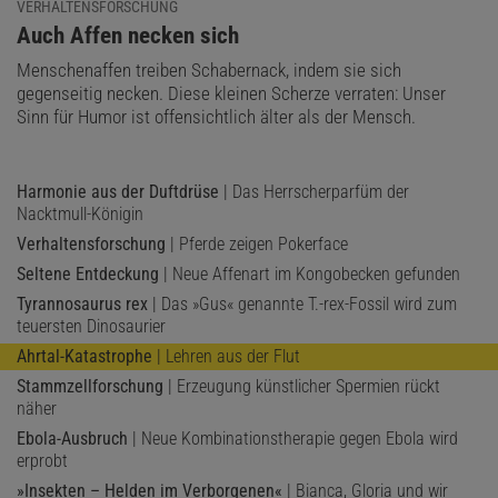
VERHALTENSFORSCHUNG
:
Auch Affen necken sich
Menschenaffen treiben Schabernack, indem sie sich
gegenseitig necken. Diese kleinen Scherze verraten: Unser
Sinn für Humor ist offensichtlich älter als der Mensch.
Harmonie aus der Duftdrüse
| Das Herrscherparfüm der
Nacktmull-Königin
Verhaltensforschung
| Pferde zeigen Pokerface
Seltene Entdeckung
| Neue Affenart im Kongobecken gefunden
Tyrannosaurus rex
| Das »Gus« genannte T.-rex-Fossil wird zum
teuersten Dinosaurier
Ahrtal-Katastrophe
| Lehren aus der Flut
Stammzellforschung
| Erzeugung künstlicher Spermien rückt
näher
Ebola-Ausbruch
| Neue Kombinationstherapie gegen Ebola wird
erprobt
»Insekten – Helden im Verborgenen«
| Bianca, Gloria und wir