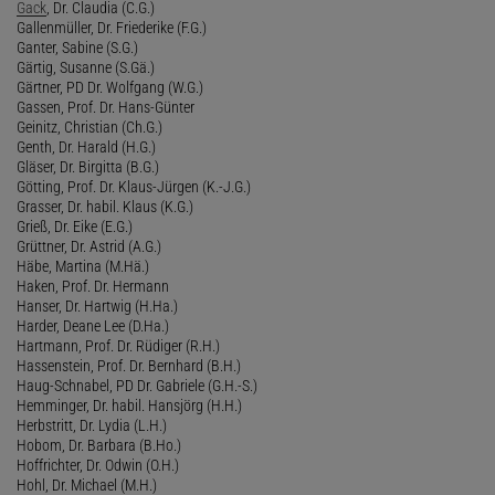
Gack
, Dr. Claudia (C.G.)
Gallenmüller, Dr. Friederike (F.G.)
Ganter, Sabine (S.G.)
Gärtig, Susanne (S.Gä.)
Gärtner, PD Dr. Wolfgang (W.G.)
Gassen, Prof. Dr. Hans-Günter
Geinitz, Christian (Ch.G.)
Genth, Dr. Harald (H.G.)
Gläser, Dr. Birgitta (B.G.)
Götting, Prof. Dr. Klaus-Jürgen (K.-J.G.)
Grasser, Dr. habil. Klaus (K.G.)
Grieß, Dr. Eike (E.G.)
Grüttner, Dr. Astrid (A.G.)
Häbe, Martina (M.Hä.)
Haken, Prof. Dr. Hermann
Hanser, Dr. Hartwig (H.Ha.)
Harder, Deane Lee (D.Ha.)
Hartmann, Prof. Dr. Rüdiger (R.H.)
Hassenstein, Prof. Dr. Bernhard (B.H.)
Haug-Schnabel, PD Dr. Gabriele (G.H.-S.)
Hemminger, Dr. habil. Hansjörg (H.H.)
Herbstritt, Dr. Lydia (L.H.)
Hobom, Dr. Barbara (B.Ho.)
Hoffrichter, Dr. Odwin (O.H.)
Hohl, Dr. Michael (M.H.)