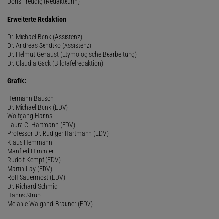
Doris Freudig (Redakteurin)
Erweiterte Redaktion
Dr. Michael Bonk (Assistenz)
Dr. Andreas Sendtko (Assistenz)
Dr. Helmut Genaust (Etymologische Bearbeitung)
Dr. Claudia Gack (Bildtafelredaktion)
Grafik:
Hermann Bausch
Dr. Michael Bonk (EDV)
Wolfgang Hanns
Laura C. Hartmann (EDV)
Professor Dr. Rüdiger Hartmann (EDV)
Klaus Hemmann
Manfred Himmler
Rudolf Kempf (EDV)
Martin Lay (EDV)
Rolf Sauermost (EDV)
Dr. Richard Schmid
Hanns Strub
Melanie Waigand-Brauner (EDV)