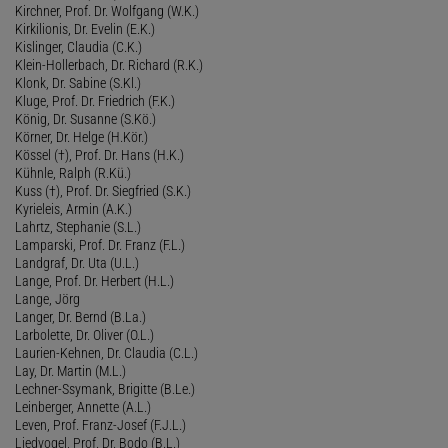
Kirchner, Prof. Dr. Wolfgang (W.K.)
Kirkilionis, Dr. Evelin (E.K.)
Kislinger, Claudia (C.K.)
Klein-Hollerbach, Dr. Richard (R.K.)
Klonk, Dr. Sabine (S.Kl.)
Kluge, Prof. Dr. Friedrich (F.K.)
König, Dr. Susanne (S.Kö.)
Körner, Dr. Helge (H.Kör.)
Kössel (†), Prof. Dr. Hans (H.K.)
Kühnle, Ralph (R.Kü.)
Kuss (†), Prof. Dr. Siegfried (S.K.)
Kyrieleis, Armin (A.K.)
Lahrtz, Stephanie (S.L.)
Lamparski, Prof. Dr. Franz (F.L.)
Landgraf, Dr. Uta (U.L.)
Lange, Prof. Dr. Herbert (H.L.)
Lange, Jörg
Langer, Dr. Bernd (B.La.)
Larbolette, Dr. Oliver (O.L.)
Laurien-Kehnen, Dr. Claudia (C.L.)
Lay, Dr. Martin (M.L.)
Lechner-Ssymank, Brigitte (B.Le.)
Leinberger, Annette (A.L.)
Leven, Prof. Franz-Josef (F.J.L.)
Liedvogel, Prof. Dr. Bodo (B.L.)