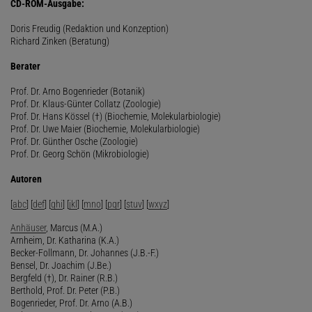
CD-ROM-Ausgabe:
Doris Freudig (Redaktion und Konzeption)
Richard Zinken (Beratung)
Berater
Prof. Dr. Arno Bogenrieder (Botanik)
Prof. Dr. Klaus-Günter Collatz (Zoologie)
Prof. Dr. Hans Kössel (†) (Biochemie, Molekularbiologie)
Prof. Dr. Uwe Maier (Biochemie, Molekularbiologie)
Prof. Dr. Günther Osche (Zoologie)
Prof. Dr. Georg Schön (Mikrobiologie)
Autoren
[
abc
] [
def
] [
ghi
] [
jkl
] [
mno
] [
pqr
] [
stuv
] [
wxyz
]
Anhäuser
, Marcus (M.A.)
Arnheim, Dr. Katharina (K.A.)
Becker-Follmann, Dr. Johannes (J.B.-F.)
Bensel, Dr. Joachim (J.Be.)
Bergfeld (†), Dr. Rainer (R.B.)
Berthold, Prof. Dr. Peter (P.B.)
Bogenrieder, Prof. Dr. Arno (A.B.)