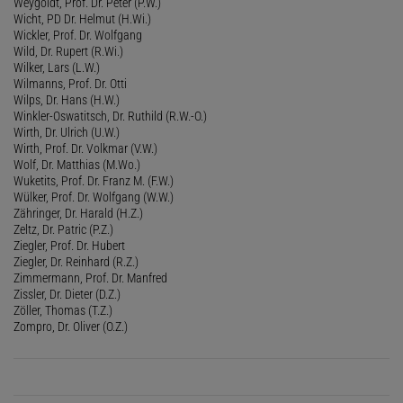
Weygoldt, Prof. Dr. Peter (P.W.)
Wicht, PD Dr. Helmut (H.Wi.)
Wickler, Prof. Dr. Wolfgang
Wild, Dr. Rupert (R.Wi.)
Wilker, Lars (L.W.)
Wilmanns, Prof. Dr. Otti
Wilps, Dr. Hans (H.W.)
Winkler-Oswatitsch, Dr. Ruthild (R.W.-O.)
Wirth, Dr. Ulrich (U.W.)
Wirth, Prof. Dr. Volkmar (V.W.)
Wolf, Dr. Matthias (M.Wo.)
Wuketits, Prof. Dr. Franz M. (F.W.)
Wülker, Prof. Dr. Wolfgang (W.W.)
Zähringer, Dr. Harald (H.Z.)
Zeltz, Dr. Patric (P.Z.)
Ziegler, Prof. Dr. Hubert
Ziegler, Dr. Reinhard (R.Z.)
Zimmermann, Prof. Dr. Manfred
Zissler, Dr. Dieter (D.Z.)
Zöller, Thomas (T.Z.)
Zompro, Dr. Oliver (O.Z.)