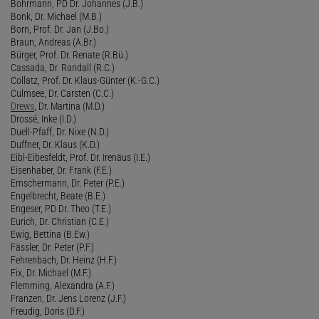
Bohrmann, PD Dr. Johannes (J.B.)
Bonk, Dr. Michael (M.B.)
Born, Prof. Dr. Jan (J.Bo.)
Braun, Andreas (A.Br.)
Bürger, Prof. Dr. Renate (R.Bü.)
Cassada, Dr. Randall (R.C.)
Collatz, Prof. Dr. Klaus-Günter (K.-G.C.)
Culmsee, Dr. Carsten (C.C.)
Drews
, Dr. Martina (M.D.)
Drossé, Inke (I.D.)
Duell-Pfaff, Dr. Nixe (N.D.)
Duffner, Dr. Klaus (K.D.)
Eibl-Eibesfeldt, Prof. Dr. Irenäus (I.E.)
Eisenhaber, Dr. Frank (F.E.)
Emschermann, Dr. Peter (P.E.)
Engelbrecht, Beate (B.E.)
Engeser, PD Dr. Theo (T.E.)
Eurich, Dr. Christian (C.E.)
Ewig, Bettina (B.Ew.)
Fässler, Dr. Peter (P.F.)
Fehrenbach, Dr. Heinz (H.F.)
Fix, Dr. Michael (M.F.)
Flemming, Alexandra (A.F.)
Franzen, Dr. Jens Lorenz (J.F.)
Freudig, Doris (D.F.)