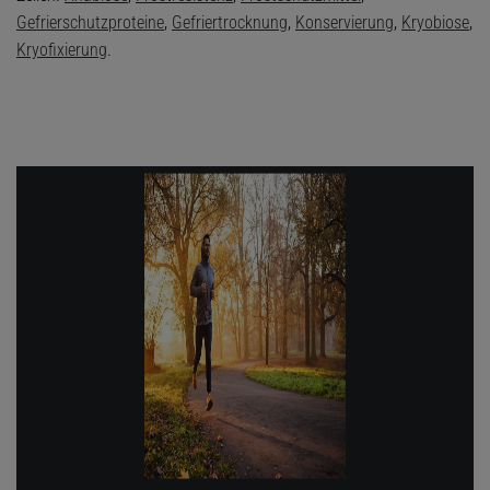
Gefrierschutzproteine
,
Gefriertrocknung
,
Konservierung
,
Kryobiose
,
Kryofixierung
.