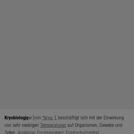
Kr
y
obiolog
ie
w
[von
*kryo-
], beschäftigt sich mit der Einwirkung
von sehr niedrigen
Temperaturen
auf Organismen, Gewebe und
Zellen.
Anabiose
,
Frostresistenz
,
Frostschutzmittel
,