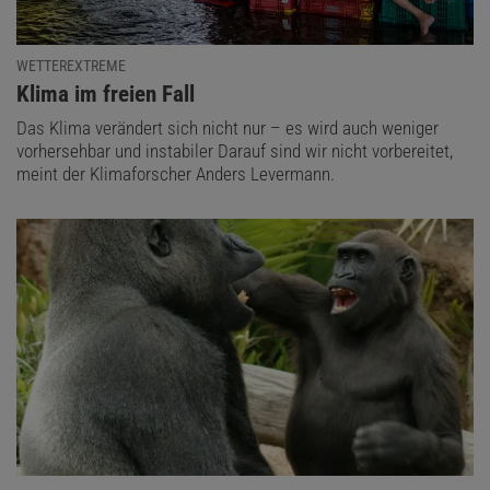
WETTEREXTREME
:
Klima im freien Fall
Das Klima verändert sich nicht nur – es wird auch weniger
vorhersehbar und instabiler Darauf sind wir nicht vorbereitet,
meint der Klimaforscher Anders Levermann.