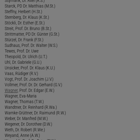
Ssymank, Dr. Axel (A.S.)
Starck, PD Dr. Matthias (M.St.)
Steffny, Herbert (H.St.)
Sternberg, Dr. Klaus (K.St.)
Stöckli, Dr. Esther (E.St.)
Streit, Prof. Dr. Bruno (B.St.)
Strittmatter, PD Dr. Günter (G.St.)
Stürzel, Dr. Frank (F.St.)
Sudhaus, Prof. Dr. Walter (W.S.)
Tewes, Prof. Dr. Uwe
Theopold, Dr. Ulrich (U.T.)
Uhl, Dr. Gabriele (G.U.)
Unsicker, Prof. Dr. Klaus (K.U.)
Vaas, Rüdiger (R.V.)
Vogt, Prof. Dr. Joachim (J.V.)
Vollmer, Prof. Dr. Dr. Gerhard (G.V.)
Wagner
, Prof. Dr. Edgar (E.W.)
Wagner, Eva-Maria
Wagner, Thomas (T.W.)
Wandtner, Dr. Reinhard (R.Wa.)
Warnke-Grüttner, Dr. Raimund (R.W.)
Weber, Dr. Manfred (M.W.)
Wegener, Dr. Dorothee (D.W.)
Weth, Dr. Robert (R.We.)
Weyand, Anne (A.W.)