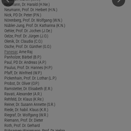
Neumann, Dr. Harald (H.Ne.)
Neumann, Prof. Dr. Herbert (H.N.)
Nick, PD Dr. Peter (P.N.)
Nörenberg, Prof. Dr. Wolfgang (W.N.)
Nübler-Jung, Prof. Dr. Katharina (K.N.)
Oehler, Prof. Dr. Jochen (J.Oe.)
Oelze, Prof. Dr. Jürgen (J.O.)
Olenik, Dr. Claudia (C.O.)
Osche, Prof. Dr. Günther (G.O.)
Panesar
, Arne Raj
Panholzer, Bärbel (B.P.)
Paul, PD Dr. Andreas (A.P.)
Paulus, Prof. Dr. Hannes (H.P.)
Pfaff, Dr. Winfried (W.P.)
Pickenhain, Prof. Dr. Lothar (L.P.)
Probst, Dr. Oliver (O.P.)
Ramstetter, Dr. Elisabeth (E.R.)
Ravati, Alexander (A.R.)
Rehfeld, Dr. Klaus (K.Re.)
Reiner, Dr. Susann Annette (S.R.)
Riede, Dr. habil. Klaus (K.R.)
Riegraf, Dr. Wolfgang (W.R.)
Riemann, Prof. Dr. Dieter
Roth, Prof. Dr. Gerhard
Rübsamen-Waigmann, Prof. Dr. Helga