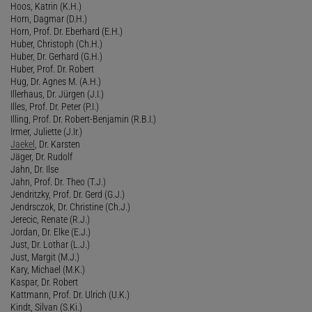
Hoos, Katrin (K.H.)
Horn, Dagmar (D.H.)
Horn, Prof. Dr. Eberhard (E.H.)
Huber, Christoph (Ch.H.)
Huber, Dr. Gerhard (G.H.)
Huber, Prof. Dr. Robert
Hug, Dr. Agnes M. (A.H.)
Illerhaus, Dr. Jürgen (J.I.)
Illes, Prof. Dr. Peter (P.I.)
Illing, Prof. Dr. Robert-Benjamin (R.B.I.)
Irmer, Juliette (J.Ir.)
Jaekel
, Dr. Karsten
Jäger, Dr. Rudolf
Jahn, Dr. Ilse
Jahn, Prof. Dr. Theo (T.J.)
Jendritzky, Prof. Dr. Gerd (G.J.)
Jendrsczok, Dr. Christine (Ch.J.)
Jerecic, Renate (R.J.)
Jordan, Dr. Elke (E.J.)
Just, Dr. Lothar (L.J.)
Just, Margit (M.J.)
Kary, Michael (M.K.)
Kaspar, Dr. Robert
Kattmann, Prof. Dr. Ulrich (U.K.)
Kindt, Silvan (S.Ki.)