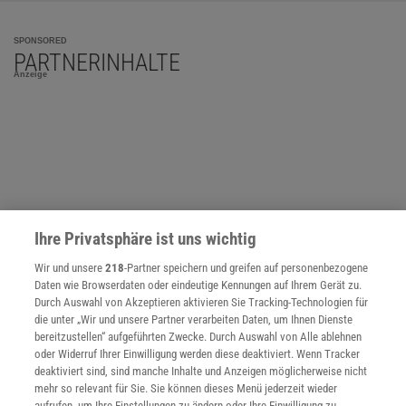
SPONSORED
PARTNERINHALTE
Anzeige
Ihre Privatsphäre ist uns wichtig
Wir und unsere
218
-Partner speichern und greifen auf personenbezogene
Daten wie Browserdaten oder eindeutige Kennungen auf Ihrem Gerät zu.
Durch Auswahl von Akzeptieren aktivieren Sie Tracking-Technologien für
die unter „Wir und unsere Partner verarbeiten Daten, um Ihnen Dienste
bereitzustellen“ aufgeführten Zwecke. Durch Auswahl von Alle ablehnen
oder Widerruf Ihrer Einwilligung werden diese deaktiviert. Wenn Tracker
deaktiviert sind, sind manche Inhalte und Anzeigen möglicherweise nicht
NACH OBEN
mehr so relevant für Sie. Sie können dieses Menü jederzeit wieder
aufrufen, um Ihre Einstellungen zu ändern oder Ihre Einwilligung zu