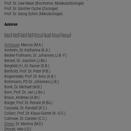
Prof. Dr. Uwe Maier (Biochemie, Molekularbiologie)
Prof. Dr. Günther Osche (Zoologie)
Prof. Dr. Georg Schön (Mikrobiologie)
Autoren
[
abc
] [
def
] [
ghi
] [
jkl
] [
mno
] [
pqr
] [
stuv
] [
wxyz
]
Anhäuser
, Marcus (M.A.)
Arnheim, Dr. Katharina (K.A.)
Becker-Follmann, Dr. Johannes (J.B.-F.)
Bensel, Dr. Joachim (J.Be.)
Bergfeld (†), Dr. Rainer (R.B.)
Berthold, Prof. Dr. Peter (P.B.)
Bogenrieder, Prof. Dr. Arno (A.B.)
Bohrmann, PD Dr. Johannes (J.B.)
Bonk, Dr. Michael (M.B.)
Born, Prof. Dr. Jan (J.Bo.)
Braun, Andreas (A.Br.)
Bürger, Prof. Dr. Renate (R.Bü.)
Cassada, Dr. Randall (R.C.)
Collatz, Prof. Dr. Klaus-Günter (K.-G.C.)
Culmsee, Dr. Carsten (C.C.)
Drews
, Dr. Martina (M.D.)
Drossé, Inke (I.D.)