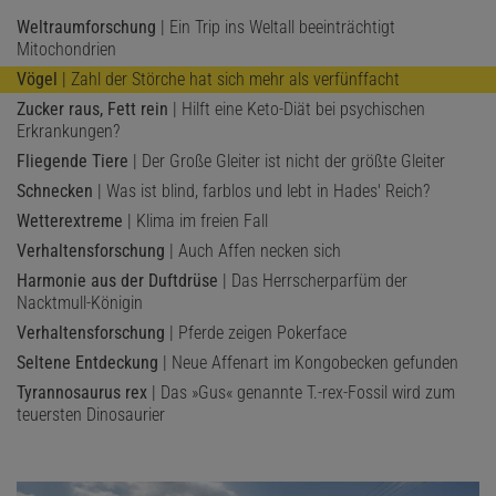
Weltraumforschung
| Ein Trip ins Weltall beeinträchtigt
Mitochondrien
Vögel
| Zahl der Störche hat sich mehr als verfünffacht
Zucker raus, Fett rein
| Hilft eine Keto-Diät bei psychischen
Erkrankungen?
Fliegende Tiere
| Der Große Gleiter ist nicht der größte Gleiter
Schnecken
| Was ist blind, farblos und lebt in Hades' Reich?
Wetterextreme
| Klima im freien Fall
Verhaltensforschung
| Auch Affen necken sich
Harmonie aus der Duftdrüse
| Das Herrscherparfüm der
Nacktmull-Königin
Verhaltensforschung
| Pferde zeigen Pokerface
Seltene Entdeckung
| Neue Affenart im Kongobecken gefunden
Tyrannosaurus rex
| Das »Gus« genannte T.-rex-Fossil wird zum
teuersten Dinosaurier