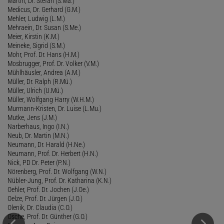
Martin, Dr. Stefan (S.Ma.)
Medicus, Dr. Gerhard (G.M.)
Mehler, Ludwig (L.M.)
Mehraein, Dr. Susan (S.Me.)
Meier, Kirstin (K.M.)
Meineke, Sigrid (S.M.)
Mohr, Prof. Dr. Hans (H.M.)
Mosbrugger, Prof. Dr. Volker (V.M.)
Mühlhäusler, Andrea (A.M.)
Müller, Dr. Ralph (R.Mü.)
Müller, Ulrich (U.Mü.)
Müller, Wolfgang Harry (W.H.M.)
Murmann-Kristen, Dr. Luise (L.Mu.)
Mutke, Jens (J.M.)
Narberhaus, Ingo (I.N.)
Neub, Dr. Martin (M.N.)
Neumann, Dr. Harald (H.Ne.)
Neumann, Prof. Dr. Herbert (H.N.)
Nick, PD Dr. Peter (P.N.)
Nörenberg, Prof. Dr. Wolfgang (W.N.)
Nübler-Jung, Prof. Dr. Katharina (K.N.)
Oehler, Prof. Dr. Jochen (J.Oe.)
Oelze, Prof. Dr. Jürgen (J.O.)
Olenik, Dr. Claudia (C.O.)
Osche, Prof. Dr. Günther (G.O.)