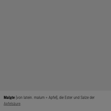
Mal
a
te
[von latein. malum = Apfel], die Ester und Salze der
Apfelsäure
.