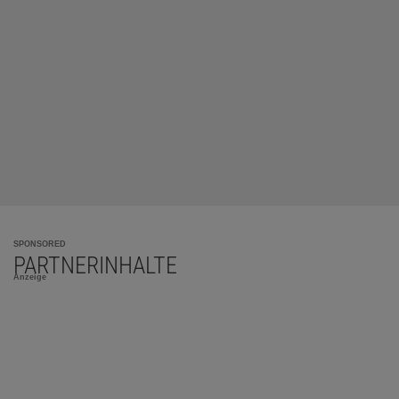
SPONSORED
PARTNERINHALTE
Anzeige