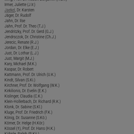
Irmer, Juliette (J.Ir.)
Jaekel
, Dr. Karsten
Jäger, Dr. Rudolf
Jahn, Dr. Ilse
Jahn, Prof. Dr. Theo (T.J.)
Jendritzky, Prof. Dr. Gerd (G.J.)
Jendrsczok, Dr. Christine (Ch.J.)
Jerecic, Renate (R.J.)
Jordan, Dr. Elke (E.J.)
Just, Dr. Lothar (L.J.)
Just, Margit (M.J.)
Kary, Michael (M.K.)
Kaspar, Dr. Robert
Kattmann, Prof. Dr. Ulrich (U.K.)
Kindt, Silvan (S.Ki.)
Kirchner, Prof. Dr. Wolfgang (W.K.)
Kirkilionis, Dr. Evelin (E.K.)
Kislinger, Claudia (C.K.)
Klein-Hollerbach, Dr. Richard (R.K.)
Klonk, Dr. Sabine (S.Kl.)
Kluge, Prof. Dr. Friedrich (F.K.)
König, Dr. Susanne (S.Kö.)
Körner, Dr. Helge (H.Kör.)
Kössel (†), Prof. Dr. Hans (H.K.)
Kühnle, Ralph (R.Kü.)