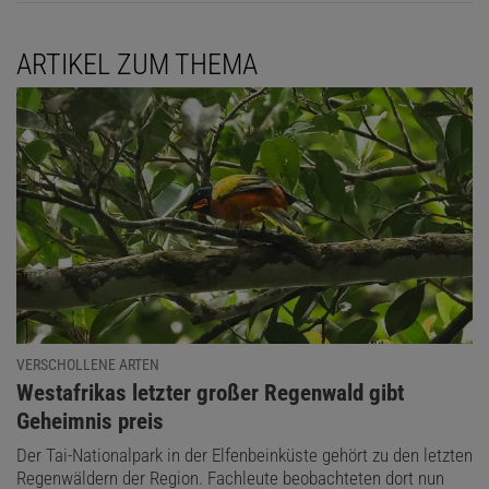
ARTIKEL ZUM THEMA
VERSCHOLLENE ARTEN
:
Westafrikas letzter großer Regenwald gibt
Geheimnis preis
Der Tai-Nationalpark in der Elfenbeinküste gehört zu den letzten
Regenwäldern der Region. Fachleute beobachteten dort nun