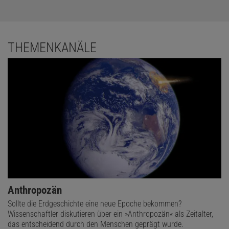
THEMENKANÄLE
Anthropozän
Sollte die Erdgeschichte eine neue Epoche bekommen?
Wissenschaftler diskutieren über ein »Anthropozän« als Zeitalter,
das entscheidend durch den Menschen geprägt wurde.