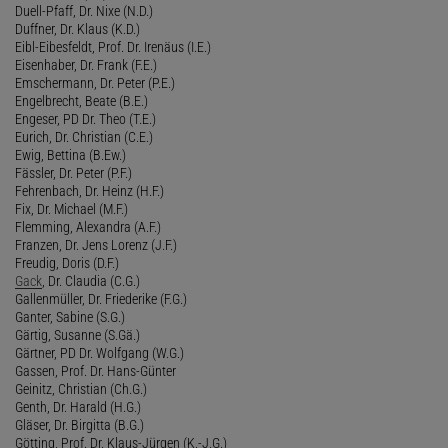
Duell-Pfaff, Dr. Nixe (N.D.)
Duffner, Dr. Klaus (K.D.)
Eibl-Eibesfeldt, Prof. Dr. Irenäus (I.E.)
Eisenhaber, Dr. Frank (F.E.)
Emschermann, Dr. Peter (P.E.)
Engelbrecht, Beate (B.E.)
Engeser, PD Dr. Theo (T.E.)
Eurich, Dr. Christian (C.E.)
Ewig, Bettina (B.Ew.)
Fässler, Dr. Peter (P.F.)
Fehrenbach, Dr. Heinz (H.F.)
Fix, Dr. Michael (M.F.)
Flemming, Alexandra (A.F.)
Franzen, Dr. Jens Lorenz (J.F.)
Freudig, Doris (D.F.)
Gack
, Dr. Claudia (C.G.)
Gallenmüller, Dr. Friederike (F.G.)
Ganter, Sabine (S.G.)
Gärtig, Susanne (S.Gä.)
Gärtner, PD Dr. Wolfgang (W.G.)
Gassen, Prof. Dr. Hans-Günter
Geinitz, Christian (Ch.G.)
Genth, Dr. Harald (H.G.)
Gläser, Dr. Birgitta (B.G.)
Götting, Prof. Dr. Klaus-Jürgen (K.-J.G.)