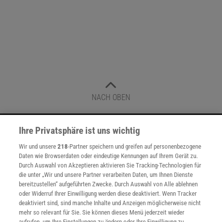
NACH OBEN
Ihre Privatsphäre ist uns wichtig
Für Sie im Spektrum-Shop und am Kiosk:
Wir und unsere
218
-Partner speichern und greifen auf personenbezogene
Daten wie Browserdaten oder eindeutige Kennungen auf Ihrem Gerät zu.
Durch Auswahl von Akzeptieren aktivieren Sie Tracking-Technologien für
die unter „Wir und unsere Partner verarbeiten Daten, um Ihnen Dienste
bereitzustellen“ aufgeführten Zwecke. Durch Auswahl von Alle ablehnen
oder Widerruf Ihrer Einwilligung werden diese deaktiviert. Wenn Tracker
deaktiviert sind, sind manche Inhalte und Anzeigen möglicherweise nicht
mehr so relevant für Sie. Sie können dieses Menü jederzeit wieder
WEITERE NEUERSCHEINUNGEN
SPEKTRUM SHOP
aufrufen, um Ihre Einstellungen zu ändern oder Ihre Einwilligung zu