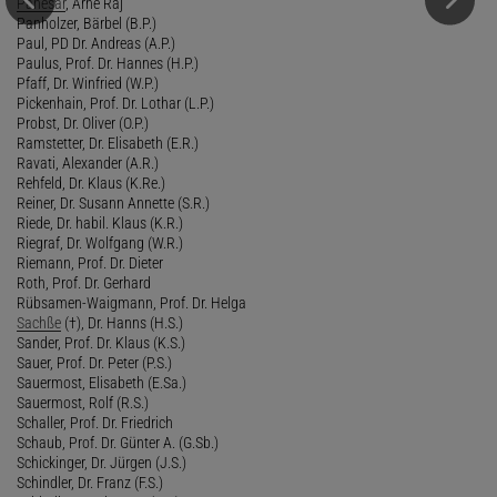
Panesar
, Arne Raj
Panholzer, Bärbel (B.P.)
Paul, PD Dr. Andreas (A.P.)
Paulus, Prof. Dr. Hannes (H.P.)
Pfaff, Dr. Winfried (W.P.)
Pickenhain, Prof. Dr. Lothar (L.P.)
Probst, Dr. Oliver (O.P.)
Ramstetter, Dr. Elisabeth (E.R.)
Ravati, Alexander (A.R.)
Rehfeld, Dr. Klaus (K.Re.)
Reiner, Dr. Susann Annette (S.R.)
Riede, Dr. habil. Klaus (K.R.)
Riegraf, Dr. Wolfgang (W.R.)
Riemann, Prof. Dr. Dieter
Roth, Prof. Dr. Gerhard
Rübsamen-Waigmann, Prof. Dr. Helga
Sachße
(†), Dr. Hanns (H.S.)
Sander, Prof. Dr. Klaus (K.S.)
Sauer, Prof. Dr. Peter (P.S.)
Sauermost, Elisabeth (E.Sa.)
Sauermost, Rolf (R.S.)
Schaller, Prof. Dr. Friedrich
Schaub, Prof. Dr. Günter A. (G.Sb.)
Schickinger, Dr. Jürgen (J.S.)
Schindler, Dr. Franz (F.S.)