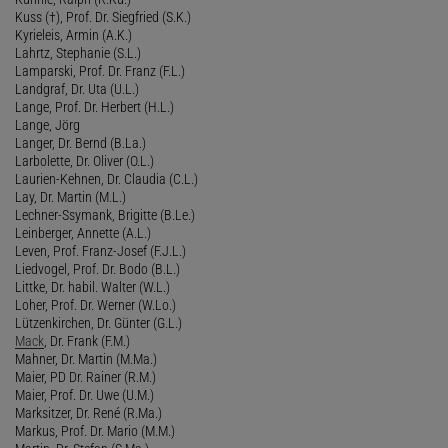
Kuss (†), Prof. Dr. Siegfried (S.K.)
Kyrieleis, Armin (A.K.)
Lahrtz, Stephanie (S.L.)
Lamparski, Prof. Dr. Franz (F.L.)
Landgraf, Dr. Uta (U.L.)
Lange, Prof. Dr. Herbert (H.L.)
Lange, Jörg
Langer, Dr. Bernd (B.La.)
Larbolette, Dr. Oliver (O.L.)
Laurien-Kehnen, Dr. Claudia (C.L.)
Lay, Dr. Martin (M.L.)
Lechner-Ssymank, Brigitte (B.Le.)
Leinberger, Annette (A.L.)
Leven, Prof. Franz-Josef (F.J.L.)
Liedvogel, Prof. Dr. Bodo (B.L.)
Littke, Dr. habil. Walter (W.L.)
Loher, Prof. Dr. Werner (W.Lo.)
Lützenkirchen, Dr. Günter (G.L.)
Mack
, Dr. Frank (F.M.)
Mahner, Dr. Martin (M.Ma.)
Maier, PD Dr. Rainer (R.M.)
Maier, Prof. Dr. Uwe (U.M.)
Marksitzer, Dr. René (R.Ma.)
Markus, Prof. Dr. Mario (M.M.)