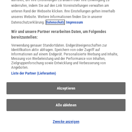
widerrufen, indem Sie auf den Link Voreinstellungen verwalten am
unteren Rand der Webseite klicken. Ihre Einstellungen gelten innerhalb
unseres Website. Weitere Informationen finden Sie in unserer
Spektrum
.de-Newsletter abonnieren
Datenschutzerklärung.
Datenschutz
Impressum
Wir und unsere Partner verarbeiten Daten, um Folgendes
JETZT ANMELDEN!
bereitzustellen:
Verwendung genauer Standortdaten. Endgeräteeigenschaften zur
Sie können unsere Newsletter jederzeit wieder abbestellen. Infos zu unserem Umgang
mit Ihren personenbezogenen Daten finden Sie in unserer
Datenschutzerklärung
.
Identifikation aktiv abfragen. Speichern von oder Zugriff auf
Informationen auf einem Endgerät. Personalisierte Werbung und Inhalte,
Messung von Werbeleistung und der Performance von Inhalten,
Zielgruppenforschung sowie Entwicklung und Verbesserung von
Angeboten.
SERVICES
Liste der Partner (Lieferanten)
Newsletter
Kontakt
Akzeptieren
Spektrum Shop
Im Handel kaufen
Presse
Alle ablehnen
Verträge kündigen
Widerruf
Zwecke anzeigen
INFO