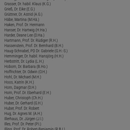
Grasser, Dr. habil. Klaus (K.G.)
Grieß, Dr. Eike (E.G.)
Grüttner, Dr. Astrid (A.G.)
Häbe, Martina (M.Hä.)
Haken, Prof. Dr. Hermann
Hanser, Dr. Hartwig (H.Ha.)
Harder, Deane Lee (D.Ha.)
Hartmann, Prof. Dr. Rüdiger (R.H.)
Hassenstein, Prof. Dr. Bernhard (B.H.)
Haug-Schnabel, PD Dr. Gabriele (G.H.-S.)
Hemminger, Dr. habil. Hansjörg (H.H.)
Herbstritt, Dr. Lydia (L.H.)
Hobom, Dr. Barbara (B.Ho.)
Hoffrichter, Dr. Odwin (O.H.)
Hohl, Dr. Michael (M.H.)
Hoos, Katrin (K.H.)
Horn, Dagmar (D.H.)
Horn, Prof. Dr. Eberhard (E.H.)
Huber, Christoph (Ch.H.)
Huber, Dr. Gerhard (G.H.)
Huber, Prof. Dr. Robert
Hug, Dr. Agnes M. (A.H.)
Illerhaus, Dr. Jürgen (J.I.)
Illes, Prof. Dr. Peter (P.I.)
Illing, Prof. Dr. Robert-Benjamin (R.B.I.)