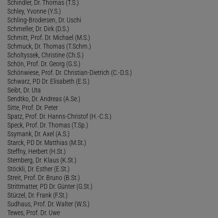
Schindler, Dr. Thomas (T.S.)
Schley, Yvonne (Y.S.)
Schling-Brodersen, Dr. Uschi
Schmeller, Dr. Dirk (D.S.)
Schmitt, Prof. Dr. Michael (M.S.)
Schmuck, Dr. Thomas (T.Schm.)
Scholtyssek, Christine (Ch.S.)
Schön, Prof. Dr. Georg (G.S.)
Schönwiese, Prof. Dr. Christian-Dietrich (C.-D.S.)
Schwarz, PD Dr. Elisabeth (E.S.)
Seibt, Dr. Uta
Sendtko, Dr. Andreas (A.Se.)
Sitte, Prof. Dr. Peter
Spatz, Prof. Dr. Hanns-Christof (H.-C.S.)
Speck, Prof. Dr. Thomas (T.Sp.)
Ssymank, Dr. Axel (A.S.)
Starck, PD Dr. Matthias (M.St.)
Steffny, Herbert (H.St.)
Sternberg, Dr. Klaus (K.St.)
Stöckli, Dr. Esther (E.St.)
Streit, Prof. Dr. Bruno (B.St.)
Strittmatter, PD Dr. Günter (G.St.)
Stürzel, Dr. Frank (F.St.)
Sudhaus, Prof. Dr. Walter (W.S.)
Tewes, Prof. Dr. Uwe