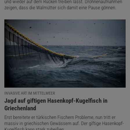
und wieder auf dem Rücken treiben lässt. Drohnenaufnahmen
zeigen, dass die Walmütter sich damit eine Pause gönnen.
INVASIVE ART IM MITTELMEER
:
Jagd auf giftigen Hasenkopf-Kugelfisch in
Griechenland
Erst bereitete er türkischen Fischern Probleme, nun tritt er
massiv in griechischen Gewässern auf. Der giftige Hasenkopf-
Kugelfisch kann stark zubeißen.