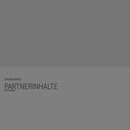
SPONSORED
PARTNERINHALTE
Anzeige