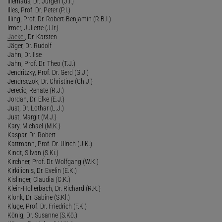
Illerhaus, Dr. Jürgen (J.I.)
Illes, Prof. Dr. Peter (P.I.)
Illing, Prof. Dr. Robert-Benjamin (R.B.I.)
Irmer, Juliette (J.Ir.)
Jaekel
, Dr. Karsten
Jäger, Dr. Rudolf
Jahn, Dr. Ilse
Jahn, Prof. Dr. Theo (T.J.)
Jendritzky, Prof. Dr. Gerd (G.J.)
Jendrsczok, Dr. Christine (Ch.J.)
Jerecic, Renate (R.J.)
Jordan, Dr. Elke (E.J.)
Just, Dr. Lothar (L.J.)
Just, Margit (M.J.)
Kary, Michael (M.K.)
Kaspar, Dr. Robert
Kattmann, Prof. Dr. Ulrich (U.K.)
Kindt, Silvan (S.Ki.)
Kirchner, Prof. Dr. Wolfgang (W.K.)
Kirkilionis, Dr. Evelin (E.K.)
Kislinger, Claudia (C.K.)
Klein-Hollerbach, Dr. Richard (R.K.)
Klonk, Dr. Sabine (S.Kl.)
Kluge, Prof. Dr. Friedrich (F.K.)
König, Dr. Susanne (S.Kö.)