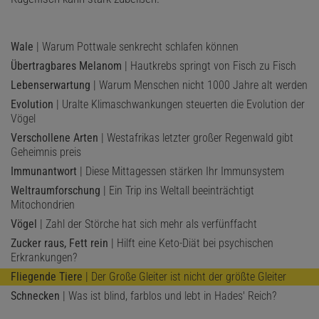
Wale
| Warum Pottwale senkrecht schlafen können
Übertragbares Melanom
| Hautkrebs springt von Fisch zu Fisch
Lebenserwartung
| Warum Menschen nicht 1000 Jahre alt werden
Evolution
| Uralte Klimaschwankungen steuerten die Evolution der
Vögel
Verschollene Arten
| Westafrikas letzter großer Regenwald gibt
Geheimnis preis
Immunantwort
| Diese Mittagessen stärken Ihr Immunsystem
Weltraumforschung
| Ein Trip ins Weltall beeinträchtigt
Mitochondrien
Vögel
| Zahl der Störche hat sich mehr als verfünffacht
Zucker raus, Fett rein
| Hilft eine Keto-Diät bei psychischen
Erkrankungen?
Fliegende Tiere
| Der Große Gleiter ist nicht der größte Gleiter
Schnecken
| Was ist blind, farblos und lebt in Hades' Reich?