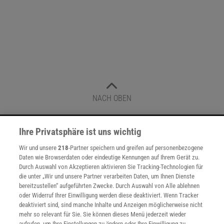
NACH OBEN
Ihre Privatsphäre ist uns wichtig
Für Sie im Spektrum-Shop und am Kiosk:
Wir und unsere
218
-Partner speichern und greifen auf personenbezogene
Daten wie Browserdaten oder eindeutige Kennungen auf Ihrem Gerät zu.
Durch Auswahl von Akzeptieren aktivieren Sie Tracking-Technologien für
die unter „Wir und unsere Partner verarbeiten Daten, um Ihnen Dienste
bereitzustellen“ aufgeführten Zwecke. Durch Auswahl von Alle ablehnen
oder Widerruf Ihrer Einwilligung werden diese deaktiviert. Wenn Tracker
deaktiviert sind, sind manche Inhalte und Anzeigen möglicherweise nicht
mehr so relevant für Sie. Sie können dieses Menü jederzeit wieder
WEITERE NEUERSCHEINUNGEN
SPEKTRUM SHOP
aufrufen, um Ihre Einstellungen zu ändern oder Ihre Einwilligung zu