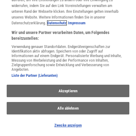
widerrufen, indem Sie auf den Link Voreinstellungen verwalten am
unteren Rand der Webseite klicken. Ihre Einstellungen gelten innerhalb
unseres Website. Weitere Informationen finden Sie in unserer
Spektrum
.de-Newsletter abonnieren
Datenschutzerklärung.
Datenschutz
Impressum
Wir und unsere Partner verarbeiten Daten, um Folgendes
JETZT ANMELDEN!
bereitzustellen:
Verwendung genauer Standortdaten. Endgeräteeigenschaften zur
Sie können unsere Newsletter jederzeit wieder abbestellen. Infos zu unserem Umgang
mit Ihren personenbezogenen Daten finden Sie in unserer
Datenschutzerklärung
.
Identifikation aktiv abfragen. Speichern von oder Zugriff auf
Informationen auf einem Endgerät. Personalisierte Werbung und Inhalte,
Messung von Werbeleistung und der Performance von Inhalten,
Zielgruppenforschung sowie Entwicklung und Verbesserung von
Angeboten.
SERVICES
Liste der Partner (Lieferanten)
Newsletter
Kontakt
Akzeptieren
Spektrum Shop
Im Handel kaufen
Presse
Alle ablehnen
Verträge kündigen
Widerruf
Zwecke anzeigen
INFO