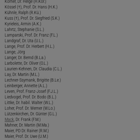
Körner, Dr. Helge (H.Kör.)
Kössel (†), Prof. Dr. Hans (H.K.)
Kühnle, Ralph (R.Kü.)
Kuss (†), Prof. Dr. Siegfried (S.K.)
Kyrieleis, Armin (A.K.)
Lahrtz, Stephanie (S.L.)
Lamparski, Prof. Dr. Franz (F.L.)
Landgraf, Dr. Uta (U.L.)
Lange, Prof. Dr. Herbert (H.L.)
Lange, Jörg
Langer, Dr. Bernd (B.La.)
Larbolette, Dr. Oliver (O.L.)
Laurien-Kehnen, Dr. Claudia (C.L.)
Lay, Dr. Martin (M.L.)
Lechner-Ssymank, Brigitte (B.Le.)
Leinberger, Annette (A.L.)
Leven, Prof. Franz-Josef (F.J.L.)
Liedvogel, Prof. Dr. Bodo (B.L.)
Littke, Dr. habil. Walter (W.L.)
Loher, Prof. Dr. Werner (W.Lo.)
Lützenkirchen, Dr. Günter (G.L.)
Mack
, Dr. Frank (F.M.)
Mahner, Dr. Martin (M.Ma.)
Maier, PD Dr. Rainer (R.M.)
Maier, Prof. Dr. Uwe (U.M.)