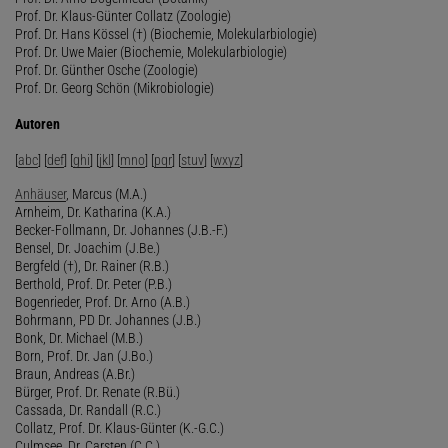
Prof. Dr. Klaus-Günter Collatz (Zoologie)
Prof. Dr. Hans Kössel (†) (Biochemie, Molekularbiologie)
Prof. Dr. Uwe Maier (Biochemie, Molekularbiologie)
Prof. Dr. Günther Osche (Zoologie)
Prof. Dr. Georg Schön (Mikrobiologie)
Autoren
[
abc
] [
def
] [
ghi
] [
jkl
] [
mno
] [
pqr
] [
stuv
] [
wxyz
]
Anhäuser
, Marcus (M.A.)
Arnheim, Dr. Katharina (K.A.)
Becker-Follmann, Dr. Johannes (J.B.-F.)
Bensel, Dr. Joachim (J.Be.)
Bergfeld (†), Dr. Rainer (R.B.)
Berthold, Prof. Dr. Peter (P.B.)
Bogenrieder, Prof. Dr. Arno (A.B.)
Bohrmann, PD Dr. Johannes (J.B.)
Bonk, Dr. Michael (M.B.)
Born, Prof. Dr. Jan (J.Bo.)
Braun, Andreas (A.Br.)
Bürger, Prof. Dr. Renate (R.Bü.)
Cassada, Dr. Randall (R.C.)
Collatz, Prof. Dr. Klaus-Günter (K.-G.C.)
Culmsee, Dr. Carsten (C.C.)