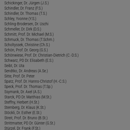
Schickinger, Dr. Jürgen (J.S.)
Schindler, Dr. Franz (F.S.)
Schindler, Dr. Thomas (T.S.)
Schley, Yvonne (Y.S.)
Schling-Brodersen, Dr. Uschi
Schmeller, Dr. Dirk (D.S.)
Schmitt, Prof. Dr. Michael (M.S.)
Schmuck, Dr. Thomas (T.Schm.)
Scholtyssek, Christine (Ch.S.)
Schön, Prof. Dr. Georg (G.S.)
Schönwiese, Prof. Dr. Christian-Dietrich (C.-D.S.)
Schwarz, PD Dr. Elisabeth (E.S.)
Seibt, Dr. Uta
Sendtko, Dr. Andreas (A.Se.)
Sitte, Prof. Dr. Peter
Spatz, Prof. Dr. Hanns-Christof (H.-C.S.)
Speck, Prof. Dr. Thomas (T.Sp.)
Ssymank, Dr. Axel (A.S.)
Starck, PD Dr. Matthias (M.St.)
Steffny, Herbert (H.St.)
Sternberg, Dr. Klaus (K.St.)
Stöckli, Dr. Esther (E.St.)
Streit, Prof. Dr. Bruno (B.St.)
Strittmatter, PD Dr. Günter (G.St.)
Stürzel, Dr. Frank (F.St.)