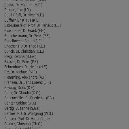
Drews
, Dr. Martina (M.D.)
Drossé, Inke (I.D.)
Duell-Pfaff, Dr. Nixe (N.D.)
Duffner, Dr. Klaus (K.D.)
Eibl-Eibesfeldt, Prof. Dr. Irenäus (I.E.)
Eisenhaber, Dr. Frank (F.E.)
Emschermann, Dr. Peter (P.E.)
Engelbrecht, Beate (B.E.)
Engeser, PD Dr. Theo (T.E.)
Eurich, Dr. Christian (C.E.)
Ewig, Bettina (B.Ew.)
Fässler, Dr. Peter (P.F.)
Fehrenbach, Dr. Heinz (H.F.)
Fix, Dr. Michael (M.F.)
Flemming, Alexandra (A.F.)
Franzen, Dr. Jens Lorenz (J.F.)
Freudig, Doris (D.F.)
Gack
, Dr. Claudia (C.G.)
Gallenmüller, Dr. Friederike (F.G.)
Ganter, Sabine (S.G.)
Gärtig, Susanne (S.Gä.)
Gärtner, PD Dr. Wolfgang (W.G.)
Gassen, Prof. Dr. Hans-Günter
Geinitz, Christian (Ch.G.)
Genth, Dr. Harald (H.G.)