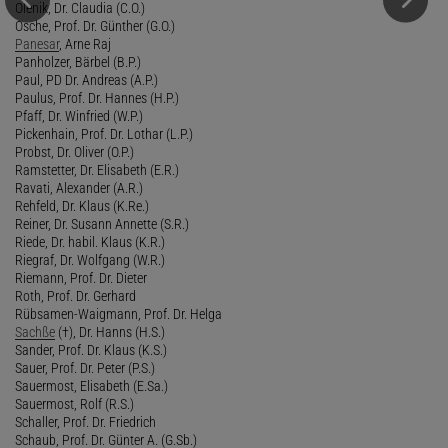
Olenik, Dr. Claudia (C.O.)
Osche, Prof. Dr. Günther (G.O.)
Panesar
, Arne Raj
Panholzer, Bärbel (B.P.)
Paul, PD Dr. Andreas (A.P.)
Paulus, Prof. Dr. Hannes (H.P.)
Pfaff, Dr. Winfried (W.P.)
Pickenhain, Prof. Dr. Lothar (L.P.)
Probst, Dr. Oliver (O.P.)
Ramstetter, Dr. Elisabeth (E.R.)
Ravati, Alexander (A.R.)
Rehfeld, Dr. Klaus (K.Re.)
Reiner, Dr. Susann Annette (S.R.)
Riede, Dr. habil. Klaus (K.R.)
Riegraf, Dr. Wolfgang (W.R.)
Riemann, Prof. Dr. Dieter
Roth, Prof. Dr. Gerhard
Rübsamen-Waigmann, Prof. Dr. Helga
Sachße
(†), Dr. Hanns (H.S.)
Sander, Prof. Dr. Klaus (K.S.)
Sauer, Prof. Dr. Peter (P.S.)
Sauermost, Elisabeth (E.Sa.)
Sauermost, Rolf (R.S.)
Schaller, Prof. Dr. Friedrich
Schaub, Prof. Dr. Günter A. (G.Sb.)