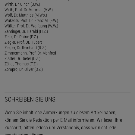
Wirth, Dr. Ulrich (U.W.)
Wirth, Prof. Dr. Volkmar (V.W.)
Wolf, Dr. Matthias (M.Wo.)
Wuketits, Prof. Dr. Franz M. (F.W.)
Wülker, Prof. Dr. Wolfgang (W.W.)
Zähringer, Dr. Harald (H.Z.)
Zeltz, Dr. Patric (P.Z.)
Ziegler, Prof. Dr. Hubert
Ziegler, Dr. Reinhard (R.Z.)
Zimmermann, Prof. Dr. Manfred
Zissler, Dr. Dieter (D.Z.)
Zöller, Thomas (T.Z.)
Zompro, Dr. Oliver (O.Z.)
SCHREIBEN SIE UNS!
Wenn Sie inhaltliche Anmerkungen zu diesem Artikel haben,
können Sie die Redaktion
per E-Mail
informieren. Wir lesen Ihre
Zuschrift, bitten jedoch um Verständnis, dass wir nicht jede