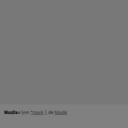
Max
i
lla
w
[von
*maxill-
], die
Maxille
.