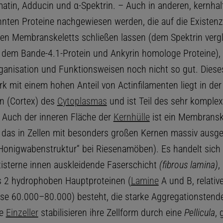
matin, Adducin und α-Spektrin. – Auch in anderen, kernha
nnten Proteine nachgewiesen werden, die auf die Existenz
ren Membranskeletts schließen lassen (dem Spektrin verg
dem Bande-4.1-Protein und Ankyrin homologe Proteine),
ganisation und Funktionsweisen noch nicht so gut. Diese
 mit einem hohen Anteil von Actinfilamenten liegt in der
n (Cortex) des
Cytoplasmas
und ist Teil des sehr komple
. Auch der inneren Fläche der
Kernhülle
ist ein Membransk
, das in Zellen mit besonders großen Kernen massiv ausge
„Honigwabenstruktur“ bei Riesenamöben). Es handelt sich
zisterne innen auskleidende Faserschicht
(fibrous lamina)
,
 2 hydrophoben Hauptproteinen (
Lamine
A und B, relativ
e 60.000–80.000) besteht, die starke Aggregationstend
se
Einzeller
stabilisieren ihre Zellform durch eine
Pellicula
, 