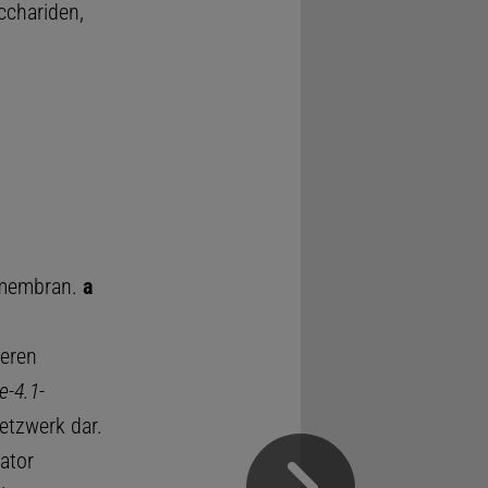
cchariden,
amembran.
a
eren
e-4.1-
etzwerk dar.
ator