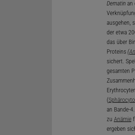
Dematin
an 
Verknüpfun
ausgehen, s
der etwa 20
das über Bi
Proteins
(
An
sichert. Sp
gesamten Pr
Zusammenha
Erythrocyte
(
Sphärocyt
an Bande-4.
zu
Anämie
f
ergeben sic