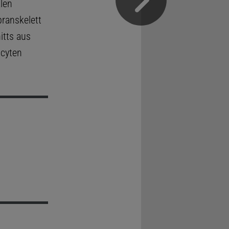
len
ranskelett
tts aus
ocyten