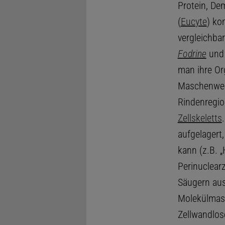
Protein, De
(
Eucyte
) ko
vergleichba
Fodrine
und 
man ihre Or
Maschenwerk
Rindenregio
Zellskeletts
aufgelagert
kann (z.B. 
Perinuclear
Säugern aus
Molekülmass
Zellwandlo