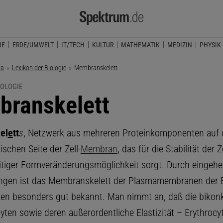
IE
ERDE/UMWELT
IT/TECH
KULTUR
MATHEMATIK
MEDIZIN
PHYSIK
ka
Lexikon der Biologie
Aktuelle Seite:
Membranskelett
IOLOGIE
ranskelett
el
e
tt
s
, Netzwerk aus mehreren Proteinkomponenten auf 
schen Seite der Zell-
Membran
, das für die Stabilität der Z
eitiger Formveränderungsmöglichkeit sorgt. Durch eingeh
ngen ist das Membranskelett der Plasmamembranen der E
en besonders gut bekannt. Man nimmt an, daß die bikon
cyten sowie deren außerordentliche Elastizität – Erythroc