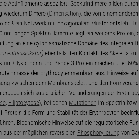
die Actinfilamente assoziiert. Spektrindimere bilden durc
g wiederum Dimere (
Dimerisation
), die von einem andere
o daß ein Netzwerk mit hexagonalem Muster entsteht. In 
0 nm langen Spektrinfilamente liegt ein weiteres Protein,
ndung an eine cytoplasmatische Domäne des integralen B
ionentranslokator
)
ebenfalls den Kontakt des Skeletts z
ektrin, Glykophorin und Bande-3-Protein machen über 60%
oteinmasse der Erythrocytenmembran aus. Hinweise auf
ng zwischen dem Membranskelett und den Formveränd
n ergeben sich aus erblichen Veränderungen der Erythroc
ose
,
Elliptocytose
), bei denen
Mutationen
im Spektrin bzw.
1-Protein die Form und Stabilität der Erythrocyten beeinf
ühren. Biochemische Hinweise auf die regulatorische Fun
h aus der möglichen reversiblen
Phosphorylierung
von Ban