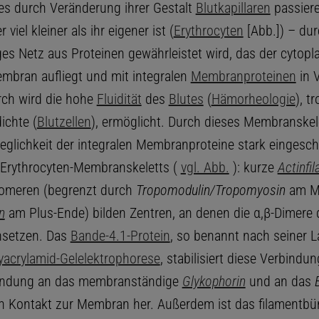
es durch Veränderung ihrer Gestalt
Blutkapillaren
passiere
viel kleiner als ihr eigener ist (
Erythrocyten
[Abb.]) – dur
iges Netz aus Proteinen gewährleistet wird, das der cytop
embran aufliegt und mit integralen
Membranproteinen
in 
rch wird die hohe
Fluidität
des
Blutes
(
Hämorheologie
), t
ichte (
Blutzellen
), ermöglicht. Durch dieses Membranskele
weglichkeit der integralen Membranproteine stark eingesch
Erythrocyten-Membranskeletts (
vgl. Abb.
): kurze
Actinfi
meren (begrenzt durch
Tropomodulin/Tropomyosin
am M
n
am Plus-Ende) bilden Zentren, an denen die α,β-Dimere 
setzen. Das
Bande-4.1-Protein
, so benannt nach seiner L
yacrylamid-Gelelektrophorese
, stabilisiert diese Verbindun
Bindung an das membranständige
Glykophorin
und an das
n Kontakt zur Membran her. Außerdem ist das filamentbü