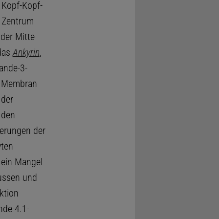
h Kopf-Kopf-
n Zentrum
der Mitte
 das
Ankyrin
,
ande-3-
ur Membran
 der
 den
erungen der
yten
 ein Mangel
lussen und
ktion
de-4.1-