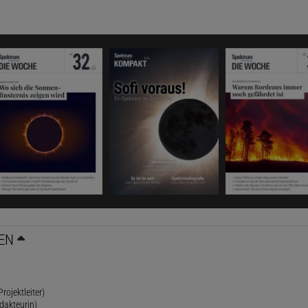
EN
rojektleiter)
dakteurin)