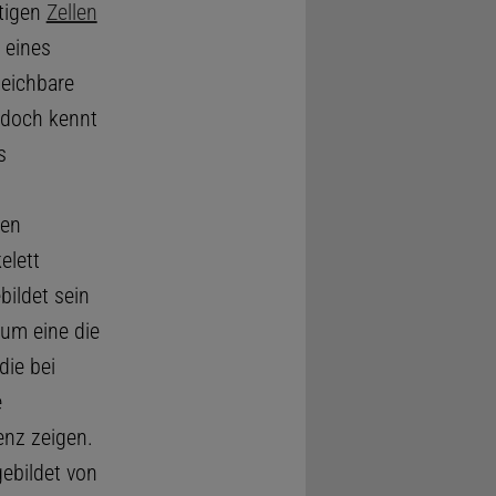
ltigen
Zellen
 eines
leichbare
 doch kennt
s
xen
elett
bildet sein
 um eine die
 die bei
e
enz zeigen.
gebildet von