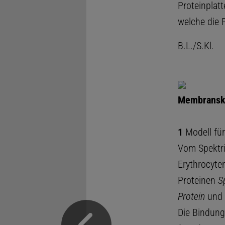
Proteinplatt
welche die 
B.L./S.Kl.
Membranske
1
Modell fü
Vom Spektri
Erythrocyt
Proteinen
S
Protein
und 
Die Bindung