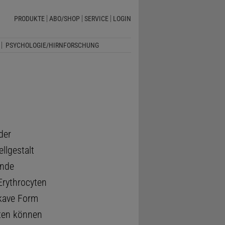
PRODUKTE
ABO/SHOP
SERVICE
LOGIN
PSYCHOLOGIE/HIRNFORSCHUNG
der
ellgestalt
ende
rythrocyten
kave Form
yten können