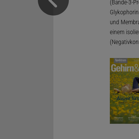
(Bande-3-Pr
Glykophorin
und Membr
einem isoli
(Negativkont