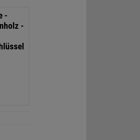
e -
nholz -
hlüssel