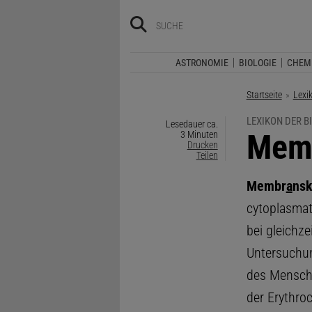
ASTRONOMIE
BIOLOGIE
CHEM
Startseite
Lexi
LEXIKON DER B
Lesedauer ca.
:
Memb
3 Minuten
Drucken
Teilen
Membr
a
nsk
cytoplasmati
bei gleichz
Untersuchu
des Mensch
der Erythro