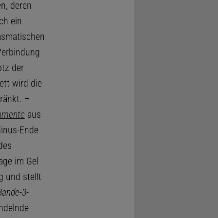
n, deren
ch ein
lasmatischen
Verbindung
rotz der
tt wird die
ränkt. –
lamente
aus
inus-Ende
des
age im Gel
g und stellt
Bande-3-
ndelnde