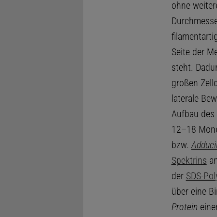
ohne weiter
Durchmesser 
filamentart
Seite der M
steht. Dadu
großen Zelld
laterale Be
Aufbau des 
12–18 Mono
bzw.
Adduci
Spektrins
an
der
SDS-Pol
über eine 
Protein
eine