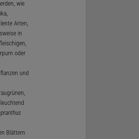
rden, wie
ika,
lente Arten,
sweise in
leischigen,
urpurn oder
pflanzen und
raugrünen,
 leuchtend
pranthus
en Blättern