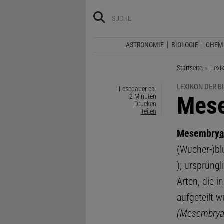
ASTRONOMIE
BIOLOGIE
CHEM
Startseite
Lexi
LEXIKON DER B
Lesedauer ca.
:
Mes
2 Minuten
Drucken
Teilen
Mesembry
a
(Wucher-)b
); ursprüng
Arten, die 
aufgeteilt w
(Mesembrya