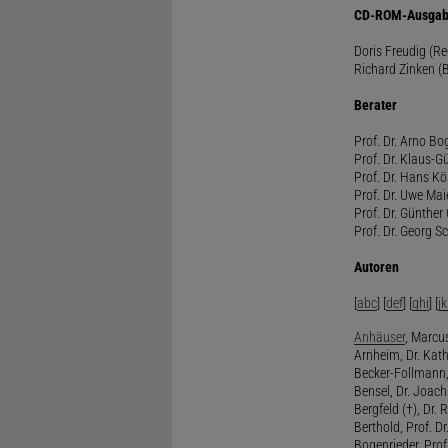
CD-ROM-Ausgab
Doris Freudig (R
Richard Zinken (
Berater
Prof. Dr. Arno Bo
Prof. Dr. Klaus-G
Prof. Dr. Hans Kö
Prof. Dr. Uwe Mai
Prof. Dr. Günther
Prof. Dr. Georg S
Autoren
[
abc
] [
def
] [
ghi
] [
jk
Anhäuser
, Marcus
Arnheim, Dr. Kath
Becker-Follmann, 
Bensel, Dr. Joach
Bergfeld (†), Dr. 
Berthold, Prof. Dr.
Bogenrieder, Prof.