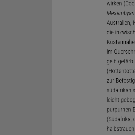
wirken (
Coc
Mesembyan
Australien, 
die inzwisch
Küstennähe 
im Querschn
gelb gefärb
(Hottentott
zur Befesti
südafrikani
leicht gebo
purpurnen B
(Südafrika,
halbstrauchi