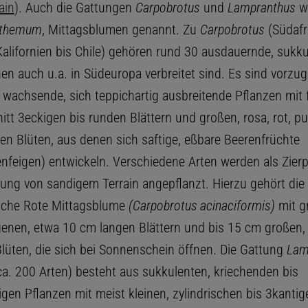
ain
). Auch die Gattungen
Carpobrotus
und
Lampranthus
we
themum
, Mittagsblumen genannt. Zu
Carpobrotus
(Südafr
Kalifornien bis Chile) gehören rund 30 ausdauernde, sukku
en auch u.a. in Südeuropa verbreitet sind. Es sind vorzug
wachsende, sich teppichartig ausbreitende Pflanzen mit f
itt 3eckigen bis runden Blättern und großen, rosa, rot, p
ten Blüten, aus denen sich saftige, eßbare Beerenfrüchte
enfeigen) entwickeln. Verschiedene Arten werden als Zier
gung von sandigem Terrain angepflanzt. Hierzu gehört die
sche Rote Mittagsblume
(Carpobrotus acinaciformis)
mit g
genen, etwa 10 cm langen Blättern und bis 15 cm großen,
lüten, die sich bei Sonnenschein öffnen. Die Gattung
Lam
 ca. 200 Arten) besteht aus sukkulenten, kriechenden bis
gen Pflanzen mit meist kleinen, zylindrischen bis 3kantig