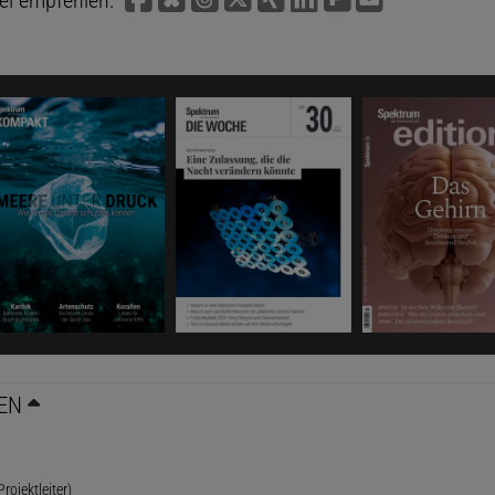
kel empfehlen:
EN
rojektleiter)