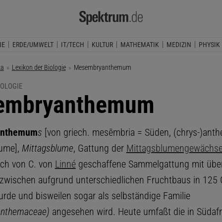
IE
ERDE/UMWELT
IT/TECH
KULTUR
MATHEMATIK
MEDIZIN
PHYSIK
ka
Lexikon der Biologie
Aktuelle Seite:
Mesembryanthemum
IOLOGIE
embryanthemum
nthemum
s
[von griech. mesēmbria = Süden, (chrys-)ant
lume],
Mittagsblume
, Gattung der
Mittagsblumengewächs
lich von C. von
Linné
geschaffene Sammelgattung mit übe
inzwischen aufgrund unterschiedlichen Fruchtbaus in 125
urde und bisweilen sogar als selbständige Familie
nthemaceae)
angesehen wird. Heute umfaßt die in Südafr