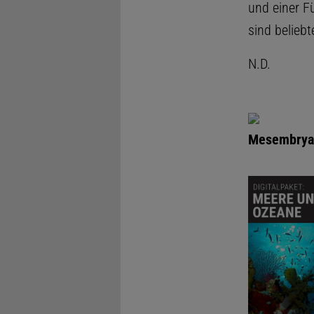
und einer Fü
sind beliebt
N.D.
Mesembry