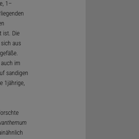
e, 1–
rliegenden
en
 ist. Die
 sich aus
bgefäße.
 auch im
auf sandigen
e 1jährige,
forschte
yanthemum
ainähnlich