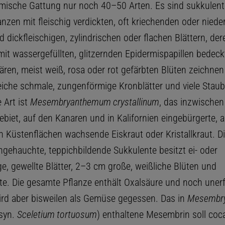
mische Gattung nur noch 40–50 Arten. Es sind sukkulent
anzen mit fleischig verdickten, oft kriechenden oder niede
 dickfleischigen, zylindrischen oder flachen Blättern, der
it wassergefüllten, glitzernden Epidermispapillen bedeckt
iären, meist weiß, rosa oder rot gefärbten Blüten zeichnen
eiche schmale, zungenförmige Kronblätter und viele Stau
 Art ist
Mesembryanthemum crystallinum
, das inzwischen
ebiet, auf den Kanaren und in Kalifornien eingebürgerte, 
n Küstenflächen wachsende Eiskraut oder Kristallkraut. Di
angehauchte, teppichbildende Sukkulente besitzt ei- oder
e, gewellte Blätter, 2–3 cm große, weißliche Blüten und
te. Die gesamte Pflanze enthält Oxalsäure und noch uner
wird aber bisweilen als Gemüse gegessen. Das in
Mesembr
syn.
Sceletium tortuosum
) enthaltene Mesembrin soll coc