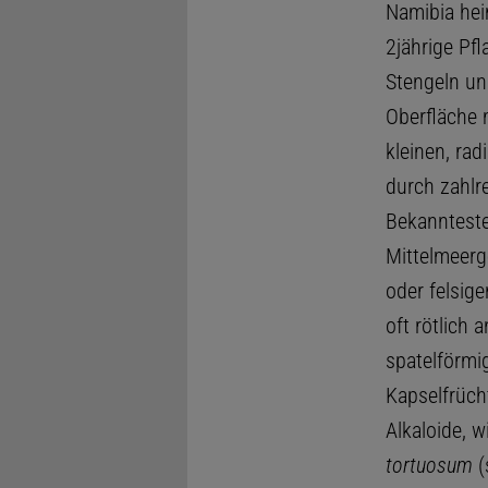
Namibia hei
2jährige Pfl
Stengeln und
Oberfläche m
kleinen, rad
durch zahlr
Bekannteste
Mittelmeerg
oder felsige
oft rötlich 
spatelförmig
Kapselfrüch
Alkaloide, 
tortuosum
(