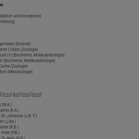
e:
edaktion und Konzeption)
Beratung)
genrieder (Botanik)
ünter Collatz (Zoologie)
ssel (†) (Biochemie, Molekularbiologie)
er (Biochemie, Molekularbiologie)
 Osche (Zoologie)
chön (Mikrobiologie)
l
] [
mno
] [
pqr
] [
stuv
] [
wxyz
]
 (M.A.)
arina (K.A.)
Dr. Johannes (J.B.-F.)
im (J.Be.)
Rainer (R.B.)
 Peter (P.B.)
 Dr. Arno (A.B.)