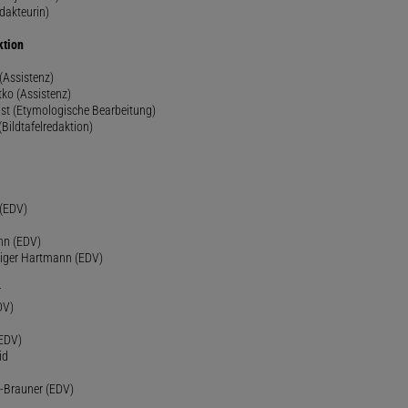
dakteurin)
ktion
(Assistenz)
ko (Assistenz)
st (Etymologische Bearbeitung)
(Bildtafelredaktion)
h
 (EDV)
nn (EDV)
diger Hartmann (EDV)
r
DV)
(EDV)
id
-Brauner (EDV)