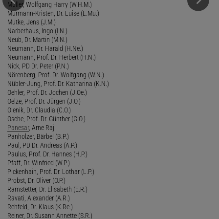
Müller, Wolfgang Harry (W.H.M.)
Murmann-Kristen, Dr. Luise (L.Mu.)
Mutke, Jens (J.M.)
Narberhaus, Ingo (I.N.)
Neub, Dr. Martin (M.N.)
Neumann, Dr. Harald (H.Ne.)
Neumann, Prof. Dr. Herbert (H.N.)
Nick, PD Dr. Peter (P.N.)
Nörenberg, Prof. Dr. Wolfgang (W.N.)
Nübler-Jung, Prof. Dr. Katharina (K.N.)
Oehler, Prof. Dr. Jochen (J.Oe.)
Oelze, Prof. Dr. Jürgen (J.O.)
Olenik, Dr. Claudia (C.O.)
Osche, Prof. Dr. Günther (G.O.)
Panesar
, Arne Raj
Panholzer, Bärbel (B.P.)
Paul, PD Dr. Andreas (A.P.)
Paulus, Prof. Dr. Hannes (H.P.)
Pfaff, Dr. Winfried (W.P.)
Pickenhain, Prof. Dr. Lothar (L.P.)
Probst, Dr. Oliver (O.P.)
Ramstetter, Dr. Elisabeth (E.R.)
Ravati, Alexander (A.R.)
Rehfeld, Dr. Klaus (K.Re.)
Reiner, Dr. Susann Annette (S.R.)