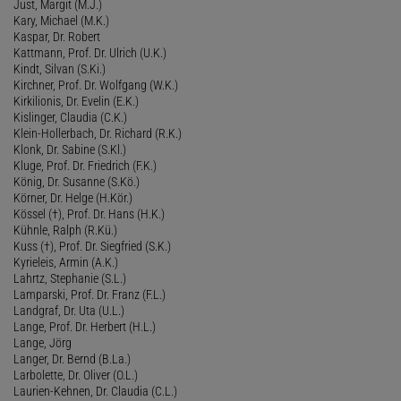
Just, Margit (M.J.)
Kary, Michael (M.K.)
Kaspar, Dr. Robert
Kattmann, Prof. Dr. Ulrich (U.K.)
Kindt, Silvan (S.Ki.)
Kirchner, Prof. Dr. Wolfgang (W.K.)
Kirkilionis, Dr. Evelin (E.K.)
Kislinger, Claudia (C.K.)
Klein-Hollerbach, Dr. Richard (R.K.)
Klonk, Dr. Sabine (S.Kl.)
Kluge, Prof. Dr. Friedrich (F.K.)
König, Dr. Susanne (S.Kö.)
Körner, Dr. Helge (H.Kör.)
Kössel (†), Prof. Dr. Hans (H.K.)
Kühnle, Ralph (R.Kü.)
Kuss (†), Prof. Dr. Siegfried (S.K.)
Kyrieleis, Armin (A.K.)
Lahrtz, Stephanie (S.L.)
Lamparski, Prof. Dr. Franz (F.L.)
Landgraf, Dr. Uta (U.L.)
Lange, Prof. Dr. Herbert (H.L.)
Lange, Jörg
Langer, Dr. Bernd (B.La.)
Larbolette, Dr. Oliver (O.L.)
Laurien-Kehnen, Dr. Claudia (C.L.)