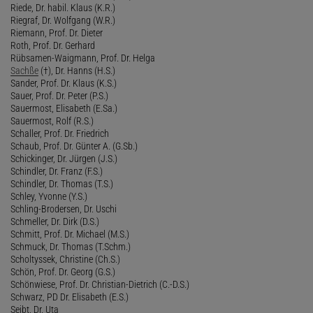
Riede, Dr. habil. Klaus (K.R.)
Riegraf, Dr. Wolfgang (W.R.)
Riemann, Prof. Dr. Dieter
Roth, Prof. Dr. Gerhard
Rübsamen-Waigmann, Prof. Dr. Helga
Sachße
(†), Dr. Hanns (H.S.)
Sander, Prof. Dr. Klaus (K.S.)
Sauer, Prof. Dr. Peter (P.S.)
Sauermost, Elisabeth (E.Sa.)
Sauermost, Rolf (R.S.)
Schaller, Prof. Dr. Friedrich
Schaub, Prof. Dr. Günter A. (G.Sb.)
Schickinger, Dr. Jürgen (J.S.)
Schindler, Dr. Franz (F.S.)
Schindler, Dr. Thomas (T.S.)
Schley, Yvonne (Y.S.)
Schling-Brodersen, Dr. Uschi
Schmeller, Dr. Dirk (D.S.)
Schmitt, Prof. Dr. Michael (M.S.)
Schmuck, Dr. Thomas (T.Schm.)
Scholtyssek, Christine (Ch.S.)
Schön, Prof. Dr. Georg (G.S.)
Schönwiese, Prof. Dr. Christian-Dietrich (C.-D.S.)
Schwarz, PD Dr. Elisabeth (E.S.)
Seibt, Dr. Uta