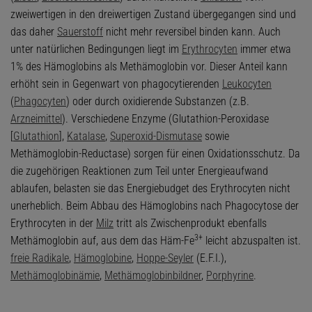
zweiwertigen in den dreiwertigen Zustand übergegangen sind und
das daher
Sauerstoff
nicht mehr reversibel binden kann. Auch
unter natürlichen Bedingungen liegt im
Erythrocyten
immer etwa
1% des Hämoglobins als Methämoglobin vor. Dieser Anteil kann
erhöht sein in Gegenwart von phagocytierenden
Leukocyten
(
Phagocyten
) oder durch oxidierende Substanzen (z.B.
Arzneimittel
). Verschiedene Enzyme (Glutathion-Peroxidase
[
Glutathion
],
Katalase
,
Superoxid-Dismutase
sowie
Methämoglobin-Reductase) sorgen für einen Oxidationsschutz. Da
die zugehörigen Reaktionen zum Teil unter Energieaufwand
ablaufen, belasten sie das Energiebudget des Erythrocyten nicht
unerheblich. Beim Abbau des Hämoglobins nach Phagocytose der
Erythrocyten in der
Milz
tritt als Zwischenprodukt ebenfalls
3+
Methämoglobin auf, aus dem das Häm-Fe
leicht abzuspalten ist.
freie Radikale
,
Hämoglobine
,
Hoppe-Seyler
(E.F.I.),
Methämoglobinämie
,
Methämoglobinbildner
,
Porphyrine
.