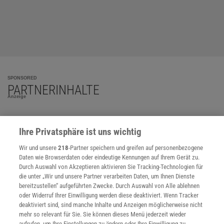
SPONSORED
PARTNERINHALTE
Anzeige
Ihre Privatsphäre ist uns wichtig
Wir und unsere
218
-Partner speichern und greifen auf personenbezogene
Daten wie Browserdaten oder eindeutige Kennungen auf Ihrem Gerät zu.
Durch Auswahl von Akzeptieren aktivieren Sie Tracking-Technologien für
die unter „Wir und unsere Partner verarbeiten Daten, um Ihnen Dienste
bereitzustellen“ aufgeführten Zwecke. Durch Auswahl von Alle ablehnen
oder Widerruf Ihrer Einwilligung werden diese deaktiviert. Wenn Tracker
deaktiviert sind, sind manche Inhalte und Anzeigen möglicherweise nicht
mehr so relevant für Sie. Sie können dieses Menü jederzeit wieder
aufrufen, um Ihre Einstellungen zu ändern oder Ihre Einwilligung zu