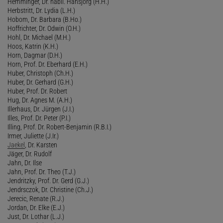
Hemminger, Dr. habil. Hansjörg (H.H.)
Herbstritt, Dr. Lydia (L.H.)
Hobom, Dr. Barbara (B.Ho.)
Hoffrichter, Dr. Odwin (O.H.)
Hohl, Dr. Michael (M.H.)
Hoos, Katrin (K.H.)
Horn, Dagmar (D.H.)
Horn, Prof. Dr. Eberhard (E.H.)
Huber, Christoph (Ch.H.)
Huber, Dr. Gerhard (G.H.)
Huber, Prof. Dr. Robert
Hug, Dr. Agnes M. (A.H.)
Illerhaus, Dr. Jürgen (J.I.)
Illes, Prof. Dr. Peter (P.I.)
Illing, Prof. Dr. Robert-Benjamin (R.B.I.)
Irmer, Juliette (J.Ir.)
Jaekel
, Dr. Karsten
Jäger, Dr. Rudolf
Jahn, Dr. Ilse
Jahn, Prof. Dr. Theo (T.J.)
Jendritzky, Prof. Dr. Gerd (G.J.)
Jendrsczok, Dr. Christine (Ch.J.)
Jerecic, Renate (R.J.)
Jordan, Dr. Elke (E.J.)
Just, Dr. Lothar (L.J.)