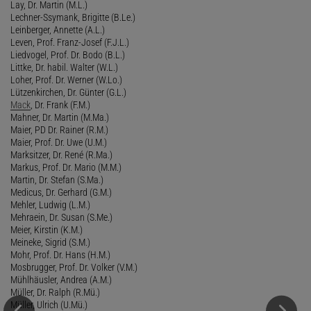
Lay, Dr. Martin (M.L.)
Lechner-Ssymank, Brigitte (B.Le.)
Leinberger, Annette (A.L.)
Leven, Prof. Franz-Josef (F.J.L.)
Liedvogel, Prof. Dr. Bodo (B.L.)
Littke, Dr. habil. Walter (W.L.)
Loher, Prof. Dr. Werner (W.Lo.)
Lützenkirchen, Dr. Günter (G.L.)
Mack
, Dr. Frank (F.M.)
Mahner, Dr. Martin (M.Ma.)
Maier, PD Dr. Rainer (R.M.)
Maier, Prof. Dr. Uwe (U.M.)
Marksitzer, Dr. René (R.Ma.)
Markus, Prof. Dr. Mario (M.M.)
Martin, Dr. Stefan (S.Ma.)
Medicus, Dr. Gerhard (G.M.)
Mehler, Ludwig (L.M.)
Mehraein, Dr. Susan (S.Me.)
Meier, Kirstin (K.M.)
Meineke, Sigrid (S.M.)
Mohr, Prof. Dr. Hans (H.M.)
Mosbrugger, Prof. Dr. Volker (V.M.)
Mühlhäusler, Andrea (A.M.)
Müller, Dr. Ralph (R.Mü.)
Müller, Ulrich (U.Mü.)