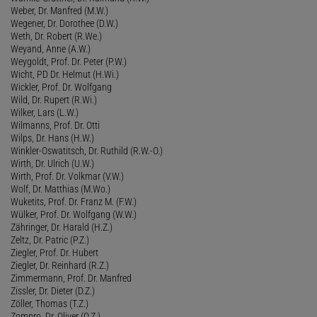
Weber, Dr. Manfred (M.W.)
Wegener, Dr. Dorothee (D.W.)
Weth, Dr. Robert (R.We.)
Weyand, Anne (A.W.)
Weygoldt, Prof. Dr. Peter (P.W.)
Wicht, PD Dr. Helmut (H.Wi.)
Wickler, Prof. Dr. Wolfgang
Wild, Dr. Rupert (R.Wi.)
Wilker, Lars (L.W.)
Wilmanns, Prof. Dr. Otti
Wilps, Dr. Hans (H.W.)
Winkler-Oswatitsch, Dr. Ruthild (R.W.-O.)
Wirth, Dr. Ulrich (U.W.)
Wirth, Prof. Dr. Volkmar (V.W.)
Wolf, Dr. Matthias (M.Wo.)
Wuketits, Prof. Dr. Franz M. (F.W.)
Wülker, Prof. Dr. Wolfgang (W.W.)
Zähringer, Dr. Harald (H.Z.)
Zeltz, Dr. Patric (P.Z.)
Ziegler, Prof. Dr. Hubert
Ziegler, Dr. Reinhard (R.Z.)
Zimmermann, Prof. Dr. Manfred
Zissler, Dr. Dieter (D.Z.)
Zöller, Thomas (T.Z.)
Zompro, Dr. Oliver (O.Z.)