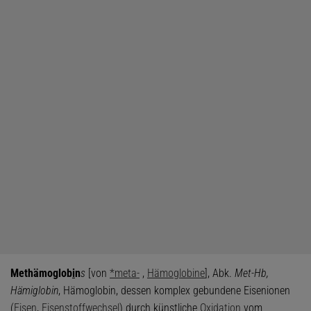
Methämoglob
i
n
s
[von
*meta-
,
Hämoglobine
], Abk.
Met-Hb,
Hämiglobin
, Hämoglobin, dessen komplex gebundene Eisenionen
(
Eisen
,
Eisenstoffwechsel
) durch künstliche
Oxidation
vom