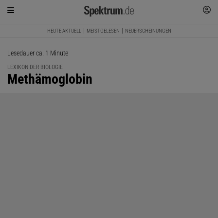
HEUTE AKTUELL
MEISTGELESEN
NEUERSCHEINUNGEN
Lesedauer ca. 1 Minute
LEXIKON DER BIOLOGIE
:
Methämoglobin