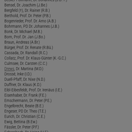
Bensel, Dr. Joachim (J.Be.)
Bergfeld (†), Dr. Rainer (R.B.)
Berthold, Prof. Dr. Peter (P.B.)
Bogenrieder, Prof. Dr. Arno (A.B.)
Bohrmann, PD Dr. Johannes (J.B.)
Bonk, Dr. Michael (M.B.)
Born, Prof. Dr. Jan (J.Bo.)
Braun, Andreas (A.Br.)
Bürger, Prof. Dr. Renate (R.Bü.)
Cassada, Dr. Randall (R.C.)
Collatz, Prof. Dr. Klaus-Günter (K.-G.C.)
Culmsee, Dr. Carsten (C.C.)
Drews
, Dr. Martina (M.D.)
Drossé, Inke (I.D.)
Duell-Pfaff, Dr. Nixe (N.D.)
Duffner, Dr. Klaus (K.D.)
Eibl-Eibesfeldt, Prof. Dr. Irenäus (I.E.)
Eisenhaber, Dr. Frank (F.E.)
Emschermann, Dr. Peter (P.E.)
Engelbrecht, Beate (B.E.)
Engeser, PD Dr. Theo (T.E.)
Eurich, Dr. Christian (C.E.)
Ewig, Bettina (B.Ew.)
Fässler, Dr. Peter (P.F.)