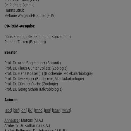
Dr. Richard Schmid
Hanns Strub
Melanie Waigand-Brauner (EDV)
CD-ROM-Ausgabe:
Doris Freudig (Redaktion und Konzeption)
Richard Zinken (Beratung)
Berater
Prof. Dr. Arno Bogenrieder (Botanik)
Prof. Dr. Klaus-Günter Collatz (Zoologie)
Prof. Dr. Hans Kössel (†) (Biochemie, Molekularbiologie)
Prof. Dr. Uwe Maier (Biochemie, Molekularbiologie)
Prof. Dr. Günther Osche (Zoologie)
Prof. Dr. Georg Schön (Mikrobiologie)
Autoren
[
abc
] [
def
] [
ghi
] [
jkl
] [
mno
] [
pqr
] [
stuv
] [
wxyz
]
Anhäuser
, Marcus (M.A.)
Arnheim, Dr. Katharina (K.A.)
Becker-Follmann, Dr. Johannes (J.B.-F.)