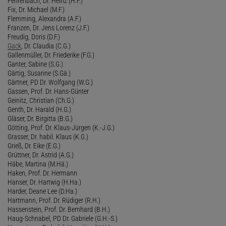
Fehrenbach, Dr. Heinz (H.F.)
Fix, Dr. Michael (M.F.)
Flemming, Alexandra (A.F.)
Franzen, Dr. Jens Lorenz (J.F.)
Freudig, Doris (D.F.)
Gack
, Dr. Claudia (C.G.)
Gallenmüller, Dr. Friederike (F.G.)
Ganter, Sabine (S.G.)
Gärtig, Susanne (S.Gä.)
Gärtner, PD Dr. Wolfgang (W.G.)
Gassen, Prof. Dr. Hans-Günter
Geinitz, Christian (Ch.G.)
Genth, Dr. Harald (H.G.)
Gläser, Dr. Birgitta (B.G.)
Götting, Prof. Dr. Klaus-Jürgen (K.-J.G.)
Grasser, Dr. habil. Klaus (K.G.)
Grieß, Dr. Eike (E.G.)
Grüttner, Dr. Astrid (A.G.)
Häbe, Martina (M.Hä.)
Haken, Prof. Dr. Hermann
Hanser, Dr. Hartwig (H.Ha.)
Harder, Deane Lee (D.Ha.)
Hartmann, Prof. Dr. Rüdiger (R.H.)
Hassenstein, Prof. Dr. Bernhard (B.H.)
Haug-Schnabel, PD Dr. Gabriele (G.H.-S.)