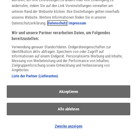
widerrufen, indem Sie auf den Link Voreinstellungen verwalten am
unteren Rand der Webseite klicken. Ihre Einstellungen gelten innerhalb
unseres Website. Weitere Informationen finden Sie in unserer
Datenschutzerklärung.
Datenschutz
Impressum
NACH OBEN
Wir und unsere Partner verarbeiten Daten, um Folgendes
bereitzustellen:
Für Sie im Spektrum-Shop und am Kiosk:
Verwendung genauer Standortdaten. Endgeräteeigenschaften zur
Identifikation aktiv abfragen. Speichern von oder Zugriff auf
Informationen auf einem Endgerät. Personalisierte Werbung und Inhalte,
Messung von Werbeleistung und der Performance von Inhalten,
Zielgruppenforschung sowie Entwicklung und Verbesserung von
Angeboten.
Liste der Partner (Lieferanten)
Akzeptieren
WEITERE NEUERSCHEINUNGEN
SPEKTRUM SHOP
Alle ablehnen
Spektrum
.de-Newsletter abonnieren
Zwecke anzeigen
JETZT ANMELDEN!