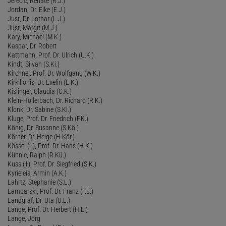
Jerecic, Renate (R.J.)
Jordan, Dr. Elke (E.J.)
Just, Dr. Lothar (L.J.)
Just, Margit (M.J.)
Kary, Michael (M.K.)
Kaspar, Dr. Robert
Kattmann, Prof. Dr. Ulrich (U.K.)
Kindt, Silvan (S.Ki.)
Kirchner, Prof. Dr. Wolfgang (W.K.)
Kirkilionis, Dr. Evelin (E.K.)
Kislinger, Claudia (C.K.)
Klein-Hollerbach, Dr. Richard (R.K.)
Klonk, Dr. Sabine (S.Kl.)
Kluge, Prof. Dr. Friedrich (F.K.)
König, Dr. Susanne (S.Kö.)
Körner, Dr. Helge (H.Kör.)
Kössel (†), Prof. Dr. Hans (H.K.)
Kühnle, Ralph (R.Kü.)
Kuss (†), Prof. Dr. Siegfried (S.K.)
Kyrieleis, Armin (A.K.)
Lahrtz, Stephanie (S.L.)
Lamparski, Prof. Dr. Franz (F.L.)
Landgraf, Dr. Uta (U.L.)
Lange, Prof. Dr. Herbert (H.L.)
Lange, Jörg