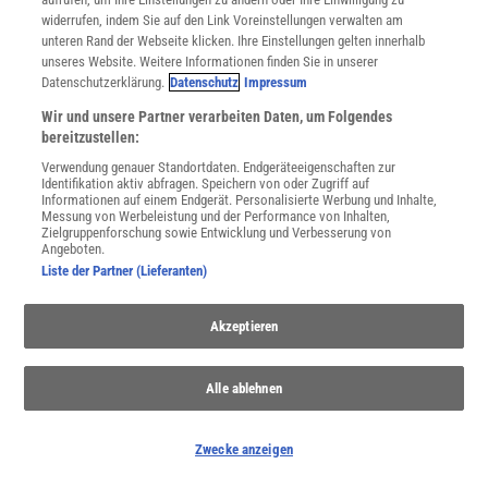
widerrufen, indem Sie auf den Link Voreinstellungen verwalten am
unteren Rand der Webseite klicken. Ihre Einstellungen gelten innerhalb
unseres Website. Weitere Informationen finden Sie in unserer
Datenschutzerklärung.
Datenschutz
Impressum
NACH OBEN
Wir und unsere Partner verarbeiten Daten, um Folgendes
bereitzustellen:
Für Sie im Spektrum-Shop und am Kiosk:
Verwendung genauer Standortdaten. Endgeräteeigenschaften zur
Identifikation aktiv abfragen. Speichern von oder Zugriff auf
Informationen auf einem Endgerät. Personalisierte Werbung und Inhalte,
Messung von Werbeleistung und der Performance von Inhalten,
Zielgruppenforschung sowie Entwicklung und Verbesserung von
Angeboten.
Liste der Partner (Lieferanten)
Akzeptieren
WEITERE NEUERSCHEINUNGEN
SPEKTRUM SHOP
Alle ablehnen
Spektrum
.de-Newsletter abonnieren
Zwecke anzeigen
JETZT ANMELDEN!