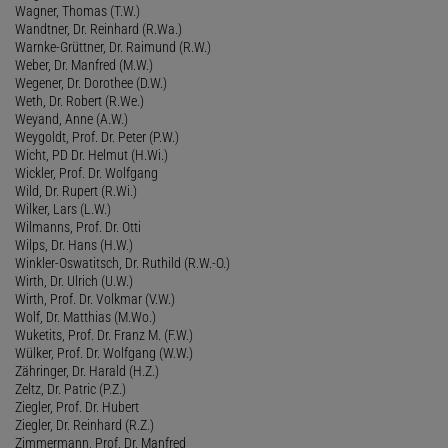
Wagner, Thomas (T.W.)
Wandtner, Dr. Reinhard (R.Wa.)
Warnke-Grüttner, Dr. Raimund (R.W.)
Weber, Dr. Manfred (M.W.)
Wegener, Dr. Dorothee (D.W.)
Weth, Dr. Robert (R.We.)
Weyand, Anne (A.W.)
Weygoldt, Prof. Dr. Peter (P.W.)
Wicht, PD Dr. Helmut (H.Wi.)
Wickler, Prof. Dr. Wolfgang
Wild, Dr. Rupert (R.Wi.)
Wilker, Lars (L.W.)
Wilmanns, Prof. Dr. Otti
Wilps, Dr. Hans (H.W.)
Winkler-Oswatitsch, Dr. Ruthild (R.W.-O.)
Wirth, Dr. Ulrich (U.W.)
Wirth, Prof. Dr. Volkmar (V.W.)
Wolf, Dr. Matthias (M.Wo.)
Wuketits, Prof. Dr. Franz M. (F.W.)
Wülker, Prof. Dr. Wolfgang (W.W.)
Zähringer, Dr. Harald (H.Z.)
Zeltz, Dr. Patric (P.Z.)
Ziegler, Prof. Dr. Hubert
Ziegler, Dr. Reinhard (R.Z.)
Zimmermann, Prof. Dr. Manfred