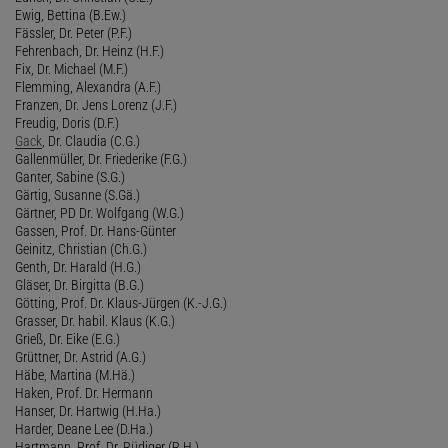
Ewig, Bettina (B.Ew.)
Fässler, Dr. Peter (P.F.)
Fehrenbach, Dr. Heinz (H.F.)
Fix, Dr. Michael (M.F.)
Flemming, Alexandra (A.F.)
Franzen, Dr. Jens Lorenz (J.F.)
Freudig, Doris (D.F.)
Gack
, Dr. Claudia (C.G.)
Gallenmüller, Dr. Friederike (F.G.)
Ganter, Sabine (S.G.)
Gärtig, Susanne (S.Gä.)
Gärtner, PD Dr. Wolfgang (W.G.)
Gassen, Prof. Dr. Hans-Günter
Geinitz, Christian (Ch.G.)
Genth, Dr. Harald (H.G.)
Gläser, Dr. Birgitta (B.G.)
Götting, Prof. Dr. Klaus-Jürgen (K.-J.G.)
Grasser, Dr. habil. Klaus (K.G.)
Grieß, Dr. Eike (E.G.)
Grüttner, Dr. Astrid (A.G.)
Häbe, Martina (M.Hä.)
Haken, Prof. Dr. Hermann
Hanser, Dr. Hartwig (H.Ha.)
Harder, Deane Lee (D.Ha.)
Hartmann, Prof. Dr. Rüdiger (R.H.)