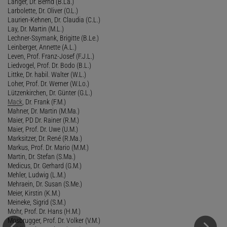
Langer, Dr. Bernd (B.La.)
Larbolette, Dr. Oliver (O.L.)
Laurien-Kehnen, Dr. Claudia (C.L.)
Lay, Dr. Martin (M.L.)
Lechner-Ssymank, Brigitte (B.Le.)
Leinberger, Annette (A.L.)
Leven, Prof. Franz-Josef (F.J.L.)
Liedvogel, Prof. Dr. Bodo (B.L.)
Littke, Dr. habil. Walter (W.L.)
Loher, Prof. Dr. Werner (W.Lo.)
Lützenkirchen, Dr. Günter (G.L.)
Mack
, Dr. Frank (F.M.)
Mahner, Dr. Martin (M.Ma.)
Maier, PD Dr. Rainer (R.M.)
Maier, Prof. Dr. Uwe (U.M.)
Marksitzer, Dr. René (R.Ma.)
Markus, Prof. Dr. Mario (M.M.)
Martin, Dr. Stefan (S.Ma.)
Medicus, Dr. Gerhard (G.M.)
Mehler, Ludwig (L.M.)
Mehraein, Dr. Susan (S.Me.)
Meier, Kirstin (K.M.)
Meineke, Sigrid (S.M.)
Mohr, Prof. Dr. Hans (H.M.)
Mosbrugger, Prof. Dr. Volker (V.M.)