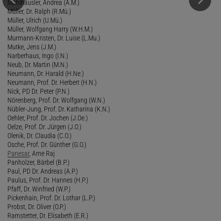
Mühlhäusler, Andrea (A.M.)
Müller, Dr. Ralph (R.Mü.)
Müller, Ulrich (U.Mü.)
Müller, Wolfgang Harry (W.H.M.)
Murmann-Kristen, Dr. Luise (L.Mu.)
Mutke, Jens (J.M.)
Narberhaus, Ingo (I.N.)
Neub, Dr. Martin (M.N.)
Neumann, Dr. Harald (H.Ne.)
Neumann, Prof. Dr. Herbert (H.N.)
Nick, PD Dr. Peter (P.N.)
Nörenberg, Prof. Dr. Wolfgang (W.N.)
Nübler-Jung, Prof. Dr. Katharina (K.N.)
Oehler, Prof. Dr. Jochen (J.Oe.)
Oelze, Prof. Dr. Jürgen (J.O.)
Olenik, Dr. Claudia (C.O.)
Osche, Prof. Dr. Günther (G.O.)
Panesar
, Arne Raj
Panholzer, Bärbel (B.P.)
Paul, PD Dr. Andreas (A.P.)
Paulus, Prof. Dr. Hannes (H.P.)
Pfaff, Dr. Winfried (W.P.)
Pickenhain, Prof. Dr. Lothar (L.P.)
Probst, Dr. Oliver (O.P.)
Ramstetter, Dr. Elisabeth (E.R.)