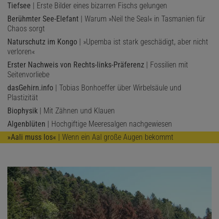
Tiefsee
| Erste Bilder eines bizarren Fischs gelungen
Berühmter See-Elefant
| Warum »Neil the Seal« in Tasmanien für
Chaos sorgt
Naturschutz im Kongo
| »Upemba ist stark geschädigt, aber nicht
verloren«
Erster Nachweis von Rechts-links-Präferenz
| Fossilien mit
Seitenvorliebe
dasGehirn.info
| Tobias Bonhoeffer über Wirbelsäule und
Plastizität
Biophysik
| Mit Zähnen und Klauen
Algenblüten
| Hochgiftige Meeresalgen nachgewiesen
»Aali muss los«
| Wenn ein Aal große Augen bekommt