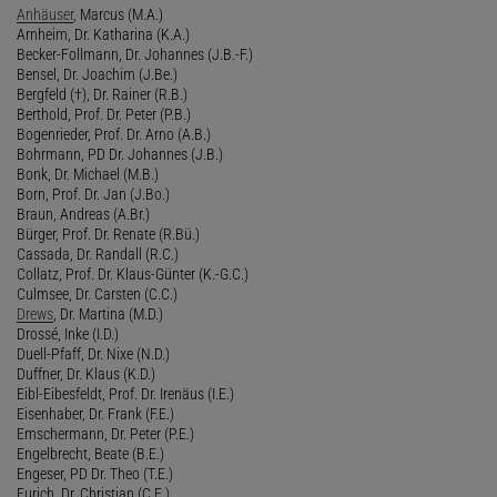
Anhäuser
, Marcus (M.A.)
Arnheim, Dr. Katharina (K.A.)
Becker-Follmann, Dr. Johannes (J.B.-F.)
Bensel, Dr. Joachim (J.Be.)
Bergfeld (†), Dr. Rainer (R.B.)
Berthold, Prof. Dr. Peter (P.B.)
Bogenrieder, Prof. Dr. Arno (A.B.)
Bohrmann, PD Dr. Johannes (J.B.)
Bonk, Dr. Michael (M.B.)
Born, Prof. Dr. Jan (J.Bo.)
Braun, Andreas (A.Br.)
Bürger, Prof. Dr. Renate (R.Bü.)
Cassada, Dr. Randall (R.C.)
Collatz, Prof. Dr. Klaus-Günter (K.-G.C.)
Culmsee, Dr. Carsten (C.C.)
Drews
, Dr. Martina (M.D.)
Drossé, Inke (I.D.)
Duell-Pfaff, Dr. Nixe (N.D.)
Duffner, Dr. Klaus (K.D.)
Eibl-Eibesfeldt, Prof. Dr. Irenäus (I.E.)
Eisenhaber, Dr. Frank (F.E.)
Emschermann, Dr. Peter (P.E.)
Engelbrecht, Beate (B.E.)
Engeser, PD Dr. Theo (T.E.)
Eurich, Dr. Christian (C.E.)