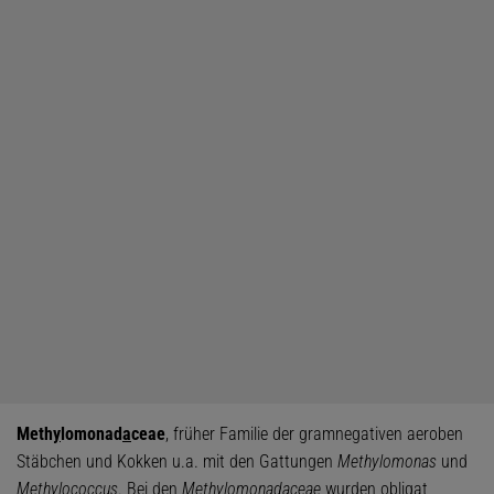
Meth
y
lomonad
a
ceae
, früher Familie der gramnegativen aeroben
Stäbchen und Kokken u.a. mit den Gattungen
Methylomonas
und
Methylococcus
. Bei den
Methylomonadaceae
wurden obligat