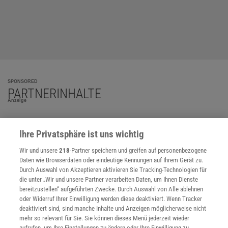
SPONSORED
PARTNERINHALTE
Anzeige
Ihre Privatsphäre ist uns wichtig
Wir und unsere
218
-Partner speichern und greifen auf personenbezogene
Daten wie Browserdaten oder eindeutige Kennungen auf Ihrem Gerät zu.
Durch Auswahl von Akzeptieren aktivieren Sie Tracking-Technologien für
die unter „Wir und unsere Partner verarbeiten Daten, um Ihnen Dienste
bereitzustellen“ aufgeführten Zwecke. Durch Auswahl von Alle ablehnen
oder Widerruf Ihrer Einwilligung werden diese deaktiviert. Wenn Tracker
deaktiviert sind, sind manche Inhalte und Anzeigen möglicherweise nicht
mehr so relevant für Sie. Sie können dieses Menü jederzeit wieder
aufrufen, um Ihre Einstellungen zu ändern oder Ihre Einwilligung zu