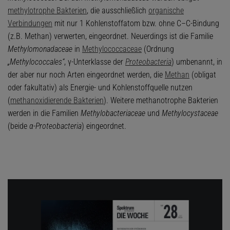
methylotrophe Bakterien
, die ausschließlich
organische
Verbindungen
mit nur 1 Kohlenstoffatom bzw. ohne C–C-Bindung
(z.B. Methan) verwerten, eingeordnet. Neuerdings ist die Familie
Methylomonadaceae
in
Methylococcaceae
(Ordnung
„Methylococcales“
, γ-Unterklasse der
Proteobacteria
) umbenannt, in
der aber nur noch Arten eingeordnet werden, die
Methan
(obligat
oder fakultativ) als Energie- und Kohlenstoffquelle nutzen
(
methanoxidierende Bakterien
). Weitere methanotrophe Bakterien
werden in die Familien
Methylobacteriaceae
und
Methylocystaceae
(beide
α-Proteobacteria
) eingeordnet.