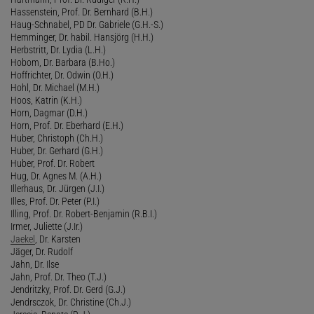
Hassenstein, Prof. Dr. Bernhard (B.H.)
Haug-Schnabel, PD Dr. Gabriele (G.H.-S.)
Hemminger, Dr. habil. Hansjörg (H.H.)
Herbstritt, Dr. Lydia (L.H.)
Hobom, Dr. Barbara (B.Ho.)
Hoffrichter, Dr. Odwin (O.H.)
Hohl, Dr. Michael (M.H.)
Hoos, Katrin (K.H.)
Horn, Dagmar (D.H.)
Horn, Prof. Dr. Eberhard (E.H.)
Huber, Christoph (Ch.H.)
Huber, Dr. Gerhard (G.H.)
Huber, Prof. Dr. Robert
Hug, Dr. Agnes M. (A.H.)
Illerhaus, Dr. Jürgen (J.I.)
Illes, Prof. Dr. Peter (P.I.)
Illing, Prof. Dr. Robert-Benjamin (R.B.I.)
Irmer, Juliette (J.Ir.)
Jaekel
, Dr. Karsten
Jäger, Dr. Rudolf
Jahn, Dr. Ilse
Jahn, Prof. Dr. Theo (T.J.)
Jendritzky, Prof. Dr. Gerd (G.J.)
Jendrsczok, Dr. Christine (Ch.J.)