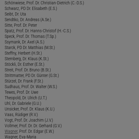
Schönwiese, Prof. Dr. Christian-Dietrich (C.-D.S.)
Schwarz, PD Dr. Elisabeth (E.S.)
Seibt, Dr. Uta
Sendtko, Dr. Andreas (A.Se.)
Sitte, Prof. Dr. Peter
Spatz, Prof. Dr. Hanns-Christof (H.-C.S.)
Speck, Prof. Dr. Thomas (T.Sp.)
Ssymank, Dr. Axel (A.S.)
Starck, PD Dr. Matthias (M.St.)
Steffny, Herbert (H.St.)
Sternberg, Dr. Klaus (K.St.)
Stöckli, Dr. Esther (E.St.)
Streit, Prof. Dr. Bruno (B.St.)
Strittmatter, PD Dr. Günter (G.St.)
Stürzel, Dr. Frank (F.St.)
Sudhaus, Prof. Dr. Walter (W.S.)
Tewes, Prof. Dr. Uwe
Theopold, Dr. Ulrich (U.T.)
Uhl, Dr. Gabriele (G.U.)
Unsicker, Prof. Dr. Klaus (K.U.)
Vaas, Rüdiger (R.V.)
Vogt, Prof. Dr. Joachim (J.V.)
Vollmer, Prof. Dr. Dr. Gerhard (G.V.)
Wagner
, Prof. Dr. Edgar (E.W.)
Wagner, Eva-Maria