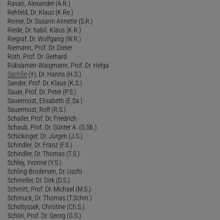
Ravati, Alexander (A.R.)
Rehfeld, Dr. Klaus (K.Re.)
Reiner, Dr. Susann Annette (S.R.)
Riede, Dr. habil. Klaus (K.R.)
Riegraf, Dr. Wolfgang (W.R.)
Riemann, Prof. Dr. Dieter
Roth, Prof. Dr. Gerhard
Rübsamen-Waigmann, Prof. Dr. Helga
Sachße
(†), Dr. Hanns (H.S.)
Sander, Prof. Dr. Klaus (K.S.)
Sauer, Prof. Dr. Peter (P.S.)
Sauermost, Elisabeth (E.Sa.)
Sauermost, Rolf (R.S.)
Schaller, Prof. Dr. Friedrich
Schaub, Prof. Dr. Günter A. (G.Sb.)
Schickinger, Dr. Jürgen (J.S.)
Schindler, Dr. Franz (F.S.)
Schindler, Dr. Thomas (T.S.)
Schley, Yvonne (Y.S.)
Schling-Brodersen, Dr. Uschi
Schmeller, Dr. Dirk (D.S.)
Schmitt, Prof. Dr. Michael (M.S.)
Schmuck, Dr. Thomas (T.Schm.)
Scholtyssek, Christine (Ch.S.)
Schön, Prof. Dr. Georg (G.S.)