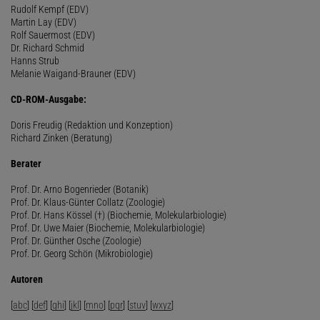
Rudolf Kempf (EDV)
Martin Lay (EDV)
Rolf Sauermost (EDV)
Dr. Richard Schmid
Hanns Strub
Melanie Waigand-Brauner (EDV)
CD-ROM-Ausgabe:
Doris Freudig (Redaktion und Konzeption)
Richard Zinken (Beratung)
Berater
Prof. Dr. Arno Bogenrieder (Botanik)
Prof. Dr. Klaus-Günter Collatz (Zoologie)
Prof. Dr. Hans Kössel (†) (Biochemie, Molekularbiologie)
Prof. Dr. Uwe Maier (Biochemie, Molekularbiologie)
Prof. Dr. Günther Osche (Zoologie)
Prof. Dr. Georg Schön (Mikrobiologie)
Autoren
[
abc
] [
def
] [
ghi
] [
jkl
] [
mno
] [
pqr
] [
stuv
] [
wxyz
]