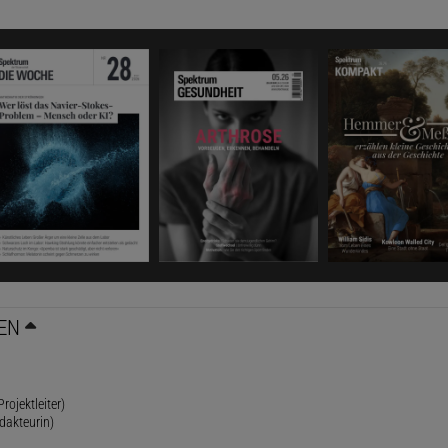
EN
rojektleiter)
dakteurin)