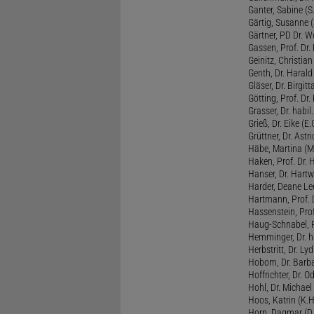
Ganter, Sabine (S.
Gärtig, Susanne (
Gärtner, PD Dr. W
Gassen, Prof. Dr
Geinitz, Christian
Genth, Dr. Harald
Gläser, Dr. Birgitt
Götting, Prof. Dr.
Grasser, Dr. habil
Grieß, Dr. Eike (E.
Grüttner, Dr. Astri
Häbe, Martina (M
Haken, Prof. Dr.
Hanser, Dr. Hartw
Harder, Deane Lee
Hartmann, Prof. D
Hassenstein, Prof
Haug-Schnabel, PD
Hemminger, Dr. ha
Herbstritt, Dr. Lyd
Hobom, Dr. Barba
Hoffrichter, Dr. O
Hohl, Dr. Michael
Hoos, Katrin (K.H
Horn, Dagmar (D.