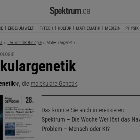
IE
ERDE/UMWELT
IT/TECH
KULTUR
MATHEMATIK
MEDIZIN
PHYSIK
ka
Lexikon der Biologie
Aktuelle Seite:
Molekulargenetik
IOLOGIE
kulargenetik
enetik
w
, die
molekulare Genetik
.
Das könnte Sie auch interessieren:
Spektrum – Die Woche
Wer löst das Nav
Problem – Mensch oder KI?