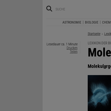
ASTRONOMIE
BIOLOGIE
CHEM
Startseite
Lexi
LEXIKON DER B
Lesedauer ca. 1 Minute
:
Mole
Drucken
Teilen
Molekul
a
rg