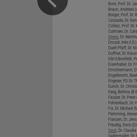
Born, Prof. Dr. Ja
Braun, Andreas (A
Bürger, Prof. Dr. 
Cassada, Dr. Rand
Collatz, Prof. Dr.
Culmsee, Dr. Cars
Drews
, Dr. Martin
Drossé, Inke (I.D.)
Duell-Pfaff, Dr. Ni
Duffner, Dr. Klaus
Eibl-Eibesfeldt, Pr
Eisenhaber, Dr. Fr
Emschermann, Dr. 
Engelbrecht, Beat
Engeser, PD Dr. Th
Eurich, Dr. Christi
Ewig, Bettina (B.
Fässler, Dr. Peter (
Fehrenbach, Dr. H
Fix, Dr. Michael (M
Flemming, Alexan
Franzen, Dr. Jens 
Freudig, Doris (D.F
Gack
, Dr. Claudia
Gallenmüller, Dr. F