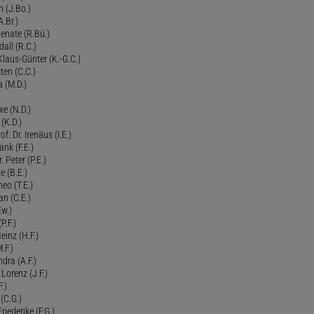
n (J.Bo.)
.Br.)
Renate (R.Bü.)
all (R.C.)
 Klaus-Günter (K.-G.C.)
ten (C.C.)
a (M.D.)
xe (N.D.)
 (K.D.)
of. Dr. Irenäus (I.E.)
ank (F.E.)
Peter (P.E.)
e (B.E.)
eo (T.E.)
an (C.E.)
Ew.)
P.F.)
einz (H.F.)
.F.)
dra (A.F.)
Lorenz (J.F.)
.)
 (C.G.)
riederike (F.G.)