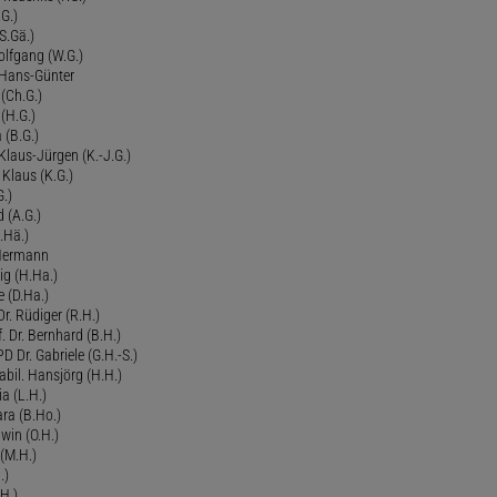
G.)
S.Gä.)
olfgang (W.G.)
. Hans-Günter
 (Ch.G.)
 (H.G.)
a (B.G.)
 Klaus-Jürgen (K.-J.G.)
. Klaus (K.G.)
G.)
d (A.G.)
.Hä.)
 Hermann
ig (H.Ha.)
 (D.Ha.)
r. Rüdiger (R.H.)
. Dr. Bernhard (B.H.)
 Dr. Gabriele (G.H.-S.)
bil. Hansjörg (H.H.)
ia (L.H.)
ra (B.Ho.)
dwin (O.H.)
 (M.H.)
.)
H.)