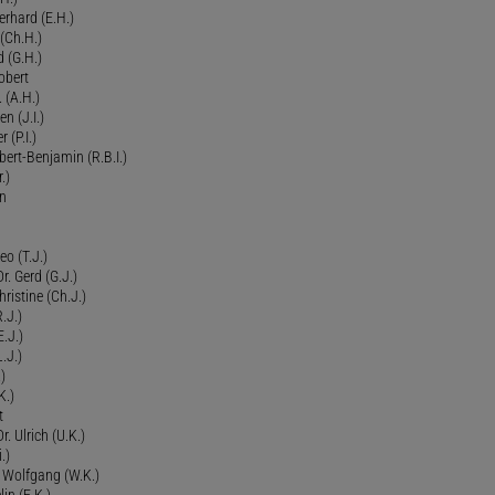
erhard (E.H.)
(Ch.H.)
d (G.H.)
obert
 (A.H.)
en (J.I.)
r (P.I.)
Robert-Benjamin (R.B.I.)
.)
en
eo (T.J.)
Dr. Gerd (G.J.)
ristine (Ch.J.)
.J.)
E.J.)
.J.)
)
K.)
t
. Ulrich (U.K.)
.)
r. Wolfgang (W.K.)
lin (E.K.)