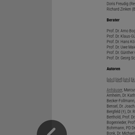
Doris Freudig (R
Richard Zinken (
Berater
Prof. Dr. Arno Bo
Prof. Dr. Klaus-G
Prof. Dr. Hans Kö
Prof. Dr. Uwe Mai
Prof. Dr. Günther
Prof. Dr. Georg S
Autoren
[
abc
] [
def
] [
ghi
] [
jk
Anhäuser
, Marcus
Arnheim, Dr. Kath
Becker-Follmann, 
Bensel, Dr. Joach
Bergfeld (†), Dr. 
Berthold, Prof. Dr.
Bogenrieder, Prof.
Bohrmann, PD Dr.
Bonk, Dr. Michael