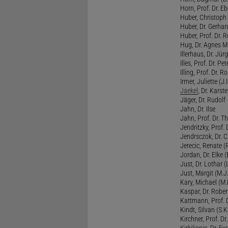
Horn, Prof. Dr. Eb
Huber, Christoph 
Huber, Dr. Gerhar
Huber, Prof. Dr. R
Hug, Dr. Agnes M.
Illerhaus, Dr. Jürg
Illes, Prof. Dr. Pete
Illing, Prof. Dr. 
Irmer, Juliette (J.Ir
Jaekel
, Dr. Karst
Jäger, Dr. Rudolf
Jahn, Dr. Ilse
Jahn, Prof. Dr. Th
Jendritzky, Prof. 
Jendrsczok, Dr. Ch
Jerecic, Renate (R
Jordan, Dr. Elke (
Just, Dr. Lothar (L
Just, Margit (M.J.
Kary, Michael (M.
Kaspar, Dr. Rober
Kattmann, Prof. Dr
Kindt, Silvan (S.Ki
Kirchner, Prof. D
Kirkilionis, Dr. Eve