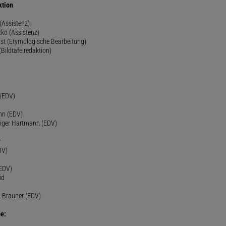
ktion
(Assistenz)
ko (Assistenz)
st (Etymologische Bearbeitung)
(Bildtafelredaktion)
h
 (EDV)
nn (EDV)
diger Hartmann (EDV)
r
DV)
(EDV)
id
-Brauner (EDV)
e: