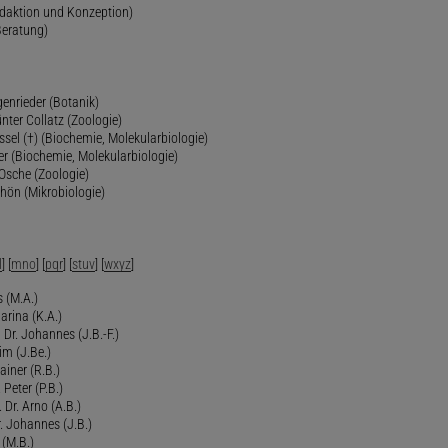
edaktion und Konzeption)
Beratung)
genrieder (Botanik)
ünter Collatz (Zoologie)
ssel (†) (Biochemie, Molekularbiologie)
er (Biochemie, Molekularbiologie)
 Osche (Zoologie)
chön (Mikrobiologie)
l
] [
mno
] [
pqr
] [
stuv
] [
wxyz
]
 (M.A.)
arina (K.A.)
Dr. Johannes (J.B.-F.)
im (J.Be.)
Rainer (R.B.)
 Peter (P.B.)
 Dr. Arno (A.B.)
 Johannes (J.B.)
 (M.B.)