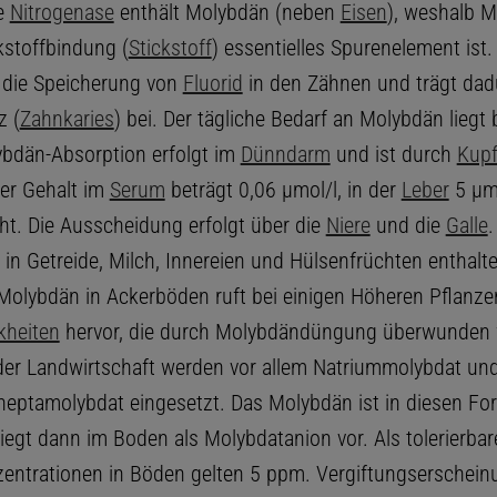
he
Nitrogenase
enthält Molybdän (neben
Eisen
), weshalb M
kstoffbindung (
Stickstoff
) essentielles Spurenelement is
s die Speicherung von
Fluorid
in den Zähnen und trägt da
z (
Zahnkaries
) bei. Der tägliche Bedarf an Molybdän liegt
ybdän-Absorption erfolgt im
Dünndarm
und ist durch
Kupf
er Gehalt im
Serum
beträgt 0,06 μmol/l, in der
Leber
5 μm
ht. Die Ausscheidung erfolgt über die
Niere
und die
Galle
m in Getreide, Milch, Innereien und Hülsenfrüchten enthalt
Molybdän in Ackerböden ruft bei einigen Höheren Pflanze
kheiten
hervor, die durch Molybdändüngung überwunden
der Landwirtschaft werden vor allem Natriummolybdat un
tamolybdat eingesetzt. Das Molybdän ist in diesen For
liegt dann im Boden als Molybdatanion vor. Als tolerierbar
ntrationen in Böden gelten 5 ppm. Vergiftungserschein