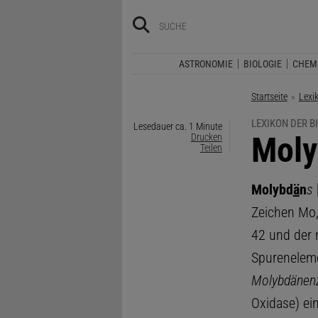
ASTRONOMIE
BIOLOGIE
CHEM
Startseite
Lexi
LEXIKON DER B
Lesedauer ca. 1 Minute
:
Moly
Drucken
Teilen
Molybd
ä
n
s
Zeichen Mo,
42 und der 
Spureneleme
Molybdänen
Oxidase) ein