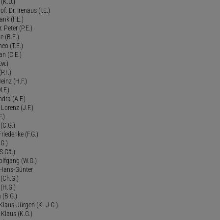
 (K.D.)
of. Dr. Irenäus (I.E.)
ank (F.E.)
Peter (P.E.)
e (B.E.)
eo (T.E.)
an (C.E.)
Ew.)
P.F.)
einz (H.F.)
.F.)
dra (A.F.)
Lorenz (J.F.)
.)
 (C.G.)
riederike (F.G.)
G.)
S.Gä.)
olfgang (W.G.)
. Hans-Günter
 (Ch.G.)
 (H.G.)
a (B.G.)
 Klaus-Jürgen (K.-J.G.)
. Klaus (K.G.)