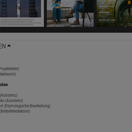
EN
rojektleiter)
dakteurin)
ktion
(Assistenz)
ko (Assistenz)
st (Etymologische Bearbeitung)
(Bildtafelredaktion)