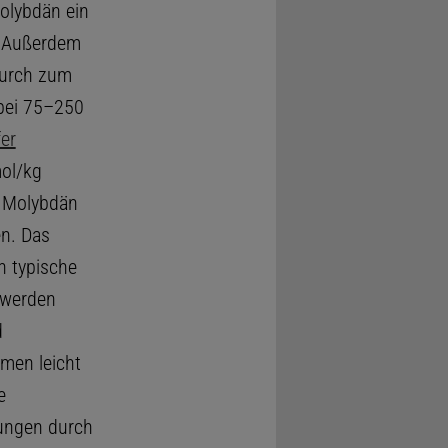
olybdän ein
t. Außerdem
durch zum
 bei 75–250
er
ol/kg
. Molybdän
en. Das
n typische
 werden
d
men leicht
e
ungen durch