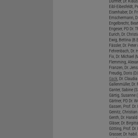
Duffner, Dr. Klaus
Eibl-Eibesfeldt, Pr
Eisenhaber, Dr. Fr
Emschermann, Dr. 
Engelbrecht, Beat
Engeser, PD Dr. Th
Eurich, Dr. Christi
Ewig, Bettina (B.
Fässler, Dr. Peter (
Fehrenbach, Dr. H
Fix, Dr. Michael (M
Flemming, Alexan
Franzen, Dr. Jens 
Freudig, Doris (D.F
Gack
, Dr. Claudia
Gallenmüller, Dr. F
Ganter, Sabine (S.
Gärtig, Susanne (
Gärtner, PD Dr. W
Gassen, Prof. Dr
Geinitz, Christian
Genth, Dr. Harald
Gläser, Dr. Birgitt
Götting, Prof. Dr.
Grasser, Dr. habil