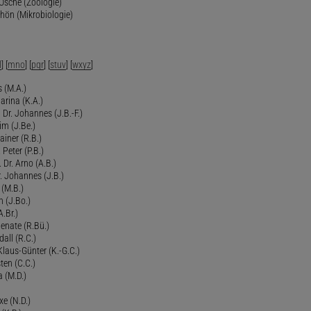
 Osche (Zoologie)
chön (Mikrobiologie)
l
] [
mno
] [
pqr
] [
stuv
] [
wxyz
]
 (M.A.)
arina (K.A.)
Dr. Johannes (J.B.-F.)
im (J.Be.)
Rainer (R.B.)
 Peter (P.B.)
 Dr. Arno (A.B.)
 Johannes (J.B.)
 (M.B.)
n (J.Bo.)
.Br.)
Renate (R.Bü.)
all (R.C.)
 Klaus-Günter (K.-G.C.)
ten (C.C.)
a (M.D.)
xe (N.D.)