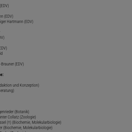
h
 (EDV)
nn (EDV)
diger Hartmann (EDV)
r
DV)
(EDV)
id
-Brauner (EDV)
e:
edaktion und Konzeption)
Beratung)
genrieder (Botanik)
ünter Collatz (Zoologie)
ssel (†) (Biochemie, Molekularbiologie)
er (Biochemie, Molekularbiologie)