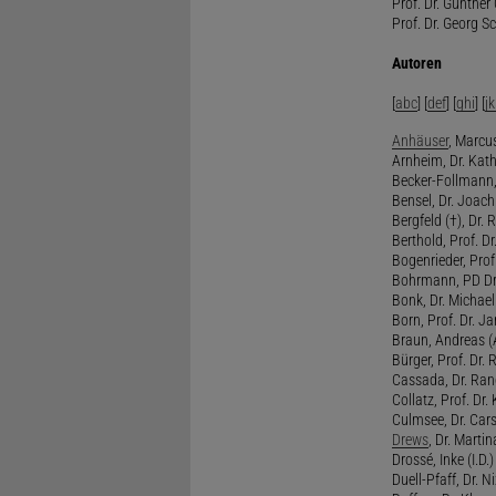
Prof. Dr. Günther
Prof. Dr. Georg S
Autoren
[
abc
] [
def
] [
ghi
] [
jk
Anhäuser
, Marcus
Arnheim, Dr. Kath
Becker-Follmann, 
Bensel, Dr. Joach
Bergfeld (†), Dr. 
Berthold, Prof. Dr.
Bogenrieder, Prof.
Bohrmann, PD Dr.
Bonk, Dr. Michael
Born, Prof. Dr. Ja
Braun, Andreas (A
Bürger, Prof. Dr. 
Cassada, Dr. Rand
Collatz, Prof. Dr.
Culmsee, Dr. Cars
Drews
, Dr. Martin
Drossé, Inke (I.D.)
Duell-Pfaff, Dr. Ni