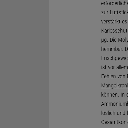
erforderlic
zur Luftstic
verstärkt e
Kariesschut
μg. Die Mol
hemmbar. D
Frischgewic
ist vor alle
Fehlen von 
Mangelkran
können. In 
Ammoniumhep
löslich und 
Gesamtkonze