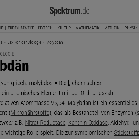
IE
ERDE/UMWELT
IT/TECH
KULTUR
MATHEMATIK
MEDIZIN
PHYSIK
ka
Lexikon der Biologie
Aktuelle Seite:
Molybdän
IOLOGIE
bdän
[von griech. molybdos = Blei], chemisches
 ein chemisches Element mit der Ordnungszahl
relativen Atommasse 95,94. Molybdän ist ein essentielles
nt (
Mikronährstoffe
), das als Bestandteil von Enzymen (
zyme:
z.B.
Nitrat-Reductase
,
Xanthin-Oxidase
, Aldehyd- un
e wichtige Rolle spielt. Die zur symbiontischen
Stickstoff